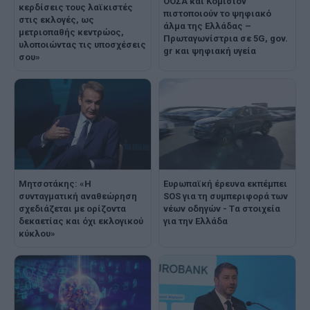
ΟΟΣΑ και Κομισιόν
κερδίσεις τους λαϊκιστές
πιστοποιούν το ψηφιακό
στις εκλογές, ως
άλμα της Ελλάδας –
μετριοπαθής κεντρώος,
Πρωταγωνίστρια σε 5G, gov.
υλοποιώντας τις υποσχέσεις
gr και ψηφιακή υγεία
σου»
Μητσοτάκης: «Η
Ευρωπαϊκή έρευνα εκπέμπει
συνταγματική αναθεώρηση
SOS για τη συμπεριφορά των
σχεδιάζεται με ορίζοντα
νέων οδηγών - Tα στοιχεία
δεκαετίας και όχι εκλογικού
για την Ελλάδα
κύκλου»