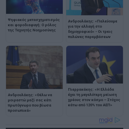
Ψηφιακός μετασχηματισμός
Ανδρουλάκης: «Παλεύουμε
και φοροδιαφυγή: Ο ρόλος
για την αλλαγή στο
της Τεχνητής Νοημοσύνης
δημογραφικό» - Οι τρεις
πυλώνες παρεμβάσεων
Πιερρακάκης: «Η Ελλάδα
έχει τη μεγαλύτερη μείωση
Ανδρουλάκης: «Θέλω να
χρέους στον κόσμο – Στόχος
μοιραστώ μαζί σας κάτι
κάτω από 120% του ΑΕΠ»
πρωτόγνωρο που βίωσα
προσωπικά»