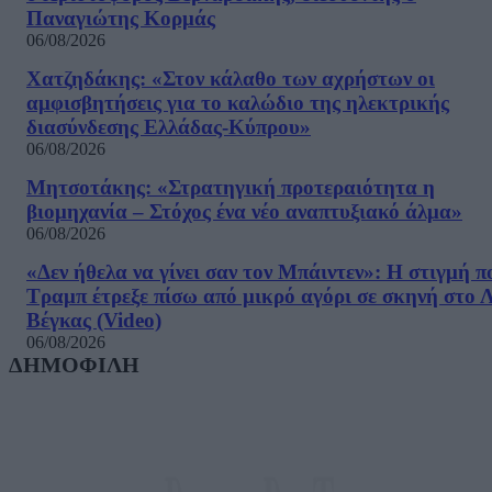
Παναγιώτης Κορμάς
06/08/2026
Χατζηδάκης: «Στον κάλαθο των αχρήστων οι
αμφισβητήσεις για το καλώδιο της ηλεκτρικής
διασύνδεσης Ελλάδας-Κύπρου»
06/08/2026
Μητσοτάκης: «Στρατηγική προτεραιότητα η
βιομηχανία – Στόχος ένα νέο αναπτυξιακό άλμα»
06/08/2026
«Δεν ήθελα να γίνει σαν τον Μπάιντεν»: Η στιγμή π
Τραμπ έτρεξε πίσω από μικρό αγόρι σε σκηνή στο 
Βέγκας (Video)
06/08/2026
ΔΗΜΟΦΙΛΗ