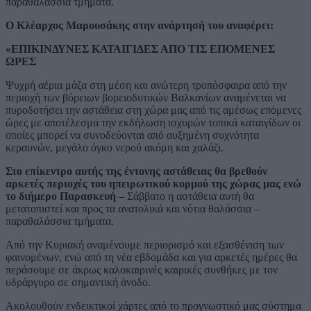
παραθαλάσσια τμήματα.
Ο Κλέαρχος Μαρουσάκης στην ανάρτησή του αναφέρει:
«ΕΠΙΚΙΝΔΥΝΕΣ ΚΑΤΑΙΓΙΔΕΣ ΑΠΟ ΤΙΣ ΕΠΟΜΕΝΕΣ
ΩΡΕΣ
Ψυχρή αέρια μάζα στη μέση και ανώτερη τροπόσφαιρα από την
περιοχή των βόρειων βορειοδυτικών Βαλκανίων αναμένεται να
πυροδοτήσει την αστάθεια στη χώρα μας από τις αμέσως επόμενες
ώρες με αποτέλεσμα την εκδήλωση ισχυρών τοπικά καταιγίδων οι
οποίες μπορεί να συνοδεύονται από αυξημένη συχνότητα
κεραυνών, μεγάλο όγκο νερού ακόμη και χαλάζι.
Στο επίκεντρο αυτής της έντονης αστάθειας θα βρεθούν
αρκετές περιοχές του ηπειρωτικού κορμού της χώρας μας ενώ
το διήμερο Παρασκευή
– Σάββατο η αστάθεια αυτή θα
μετατοπιστεί και προς τα ανατολικά και νότια θαλάσσια –
παραθαλάσσια τμήματα.
Από την Κυριακή αναμένουμε περιορισμό και εξασθένιση των
φαινομένων, ενώ από τη νέα εβδομάδα και για αρκετές ημέρες θα
περάσουμε σε άκρως καλοκαιρινές καιρικές συνθήκες με τον
υδράργυρο σε σημαντική άνοδο.
Ακολουθούν ενδεικτικοί χάρτες από το προγνωστικό μας σύστημα