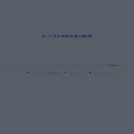
Νόμιμος Εκπρόσωπος: Ζαχαρός Σταμάτης
Μέτοχοι: Ζαχαρός Σταμάτης, Κουβαράς Γεώργιος, ΥΠΗΡΕΣΙΕΣ ΠΡΟΗΓΜΕΝΗΣ
ΤΕΧΝΟΛΟΓΙΑΣ ΠΑΡΑΓΩΓΗΣ ΟΠΤΙΚΟΑΚΟΥΣΤΙΚΩΝ ΜΕΣΩΝ ΜΕΛΕΤΩΝ ΚΑΙ
ΠΑΡΟΧΗΣ ΥΠΗΡΕΣΙΩΝ PLD PLUS ΑΝΩΝ ΕΤΑΙΡΙΑ
Δικαιούχος του ονόματος τομέα (dailypost.gr): ΝΟΗΣΙΣ ΙΚΕ
Διευθυντής/Διαχειριστής: Ζαχαρός Σταμάτης
Διευθυντής Σύνταξης: Ρενάτο Λέκκα
Δείτε εδώ τα στοιχεία της εταιρείας
© 2024 Πνευματικά δικαιώματα: "ΝΟΗΣΙΣ ΙΚΕ". Developed by
Webalists
Πολιτική απορρήτου
Όροι χρήσης
Επικοινωνία