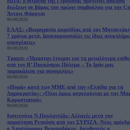
ΗΠΑ: Επιτροπή της Γερουσίας προτείνει άσκηση
διώξεων σε βάρος του πρώην συμβούλου για την Co
Άντονι Φάουτσι
06/08/2026
ΕΛΑΣ: «Βιομηχανία κοροϊδίας από τον Μητσοτάκ
7 χρόνια μετά, ξαναπαρουσιάζει τις ίδιες ανεκπλήρ
υποσχέσεις»
06/08/2026
Τραμπ: «Ήμασταν έτοιμοι για τη μεγαλύτερη επίθ
από τον Β’ Παγκόσμιο Πόλεμο – Το Ιράν μας
παρακάλεσε για συνομιλίες»
06/08/2026
«Πυρά» κατά των ΜΜΕ από την «Ελπίδα για τη
Δημοκρατία»: «Όλοι όμως ασχολούνται με την Μα
Καρυστιανού»
06/08/2026
Ινστιτούτο Ν.Πουλαντζάς: Αλλαγές μετά την
παραίτηση Ρεπούση από τον ΣΥΡΙΖΑ- Νέος πρόεδρ
ο Χριστόφορος Βερναρδάκης, διευθυντής ο