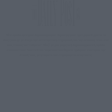
Μία ομάδα έμπειρων δημοσιογράφων δημιούργησαν πριν μερικά χρόνια το
dailypost.gr, με στόχο την αντικειμενική ενημέρωση και την ανάλυση πίσω από
τους τίτλους των ειδήσεων. Μαζί με μια μαχητική δημοσιογραφική ομάδα,
αποκαλύπτουν πολιτικά και παραπολιτικά θέματα, γράφουν επωνύμως την
άποψη τους, με γνώμονα τον ενημερωμένο αναγνώστη.
DAILYPOST.GR – ΤΑΥΤΌΤΗΤΑ
Ιδιοκτήτρια εταιρεία: «ΝΟΗΣΙΣ ΙΚΕ»
Έδρα: Δήμος Αμαρουσίου Αττικής, Αγ. Αθανασίου αρ. 21, Τ.Κ. 15125
ΑΦΜ: 801093076, Δ.Ο.Υ.: ΚΕΦΟΔΕ ΑΤΤΙΚΗΣ, E-mail: press@dailypost.gr, Τηλ.
επικοινωνίας: 2108066997