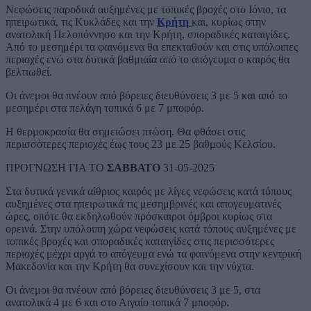
Νεφώσεις παροδικά αυξημένες με τοπικές βροχές στο Ιόνιο, τα
ηπειρωτικά, τις Κυκλάδες και την
Κρήτη
και, κυρίως στην
ανατολική Πελοπόννησο και την Κρήτη, σποραδικές καταιγίδες.
Από το μεσημέρι τα φαινόμενα θα επεκταθούν και στις υπόλοιπες
περιοχές ενώ στα δυτικά βαθμιαία από το απόγευμα ο καιρός θα
βελτιωθεί.
Οι άνεμοι θα πνέουν από βόρειες διευθύνσεις 3 με 5 και από το
μεσημέρι στα πελάγη τοπικά 6 με 7 μποφόρ.
Η θερμοκρασία θα σημειώσει πτώση. Θα φθάσει στις
περισσότερες περιοχές έως τους 23 με 25 βαθμούς Κελσίου.
ΠΡΟΓΝΩΣΗ ΓΙΑ ΤΟ
ΣΑΒΒΑΤΟ
31-05-2025
Στα δυτικά γενικά αίθριος καιρός με λίγες νεφώσεις κατά τόπους
αυξημένες στα ηπειρωτικά τις μεσημβρινές και απογευματινές
ώρες, οπότε θα εκδηλωθούν πρόσκαιροι όμβροι κυρίως στα
ορεινά. Στην υπόλοιπη χώρα νεφώσεις κατά τόπους αυξημένες με
τοπικές βροχές και σποραδικές καταιγίδες στις περισσότερες
περιοχές μέχρι αργά το απόγευμα ενώ τα φαινόμενα στην κεντρική
Μακεδονία και την Κρήτη θα συνεχίσουν και την νύχτα.
Οι άνεμοι θα πνέουν από βόρειες διευθύνσεις 3 με 5, στα
ανατολικά 4 με 6 και στο Αιγαίο τοπικά 7 μποφόρ.