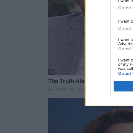
I want t
Opted 
I want t
Opted 
I want 
Advertis
Opted 
I want t
of my P
was col
Opted 