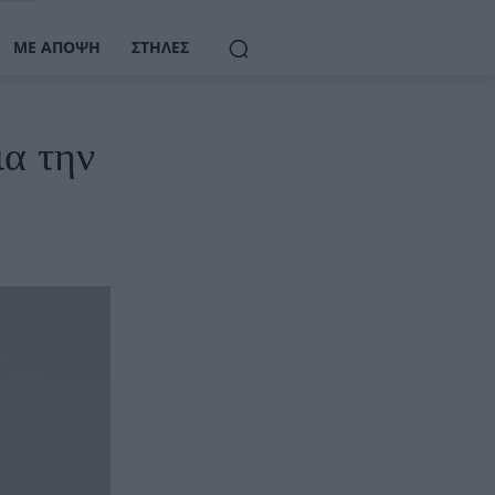
ΜΕ ΆΠΟΨΗ
ΣΤΉΛΕΣ
ια την