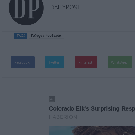
DAILYPOST
TAGS
Γιώργος Κουβαράς
Facebook
Twitter
Pinterest
WhatsApp