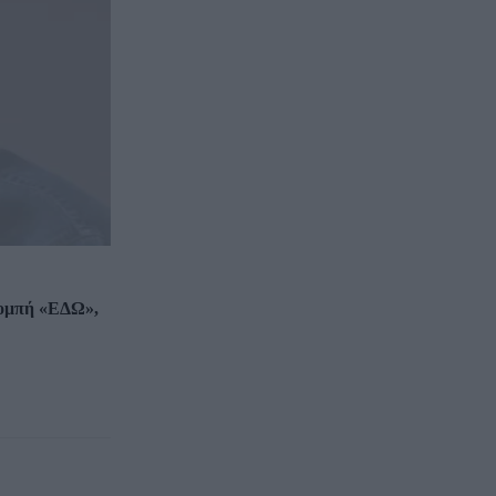
κομπή «ΕΔΩ»,