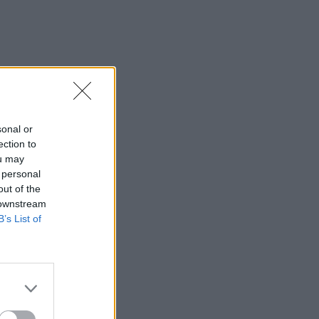
sonal or
ection to
ou may
 personal
out of the
 downstream
B’s List of