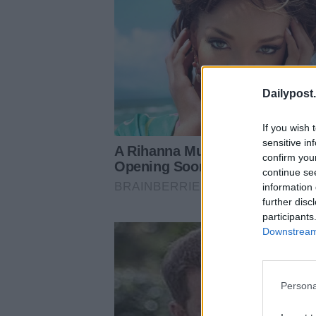
Dailypost.
If you wish 
sensitive in
confirm you
continue se
information 
further disc
participants
Downstream 
Persona