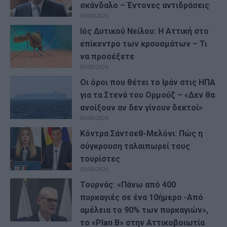
σκάνδαλο – Έντονες αντιδράσεις
09/08/2026
Ιός Δυτικού Νείλου: Η Αττική στο
επίκεντρο των κρουσμάτων – Τι
να προσέξετε
09/08/2026
Οι όροι που θέτει το Ιράν στις ΗΠΑ
για τα Στενά του Ορμούζ – «Δεν θα
ανοίξουν αν δεν γίνουν δεκτοί»
09/08/2026
Κόντρα Σάντσεθ-Μελόνι: Πώς η
σύγκρουση ταλαιπωρεί τους
τουρίστες
09/08/2026
Τουρνάς: «Πάνω από 400
πυρκαγιές σε ένα 10ήμερο -Από
αμέλεια το 90% των πυρκαγιών»,
το «Plan B» στην Αττικοβοιωτία