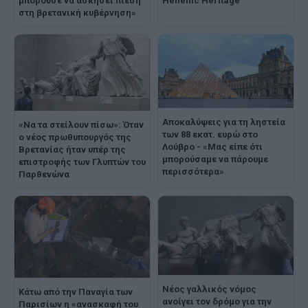
μπορούσε να ασκήσει πίεση
Hellenic Heritage
στη βρετανική κυβέρνηση»
Αποκαλύψεις για τη ληστεία
«Να τα στείλουν πίσω»: Όταν
των 88 εκατ. ευρώ στο
ο νέος πρωθυπουργός της
Λούβρο - «Μας είπε ότι
Βρετανίας ήταν υπέρ της
μπορούσαμε να πάρουμε
επιστροφής των Γλυπτών του
περισσότερα»
Παρθενώνα
Νέος γαλλικός νόμος
Κάτω από την Παναγία των
ανοίγει τον δρόμο για την
Παρισίων η «ανασκαφή του