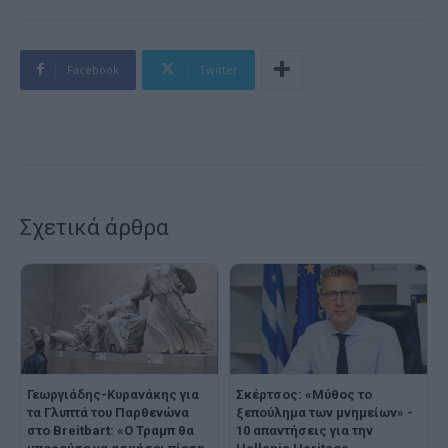
Facebook
Twitter
Σχετικά άρθρα
Γεωργιάδης-Κυρανάκης για
Σκέρτσος: «Μύθος το
τα Γλυπτά του Παρθενώνα
ξεπούλημα των μνημείων» -
στο Breitbart: «Ο Τραμπ θα
10 απαντήσεις για την