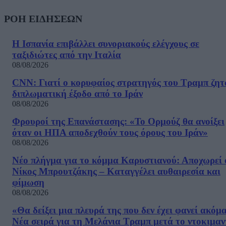
ΡΟΗ ΕΙΔΗΣΕΩΝ
Η Ισπανία επιβάλλει συνοριακούς ελέγχους σε
ταξιδιώτες από την Ιταλία
08/08/2026
CNN: Γιατί ο κορυφαίος στρατηγός του Τραμπ ζητ
διπλωματική έξοδο από το Ιράν
08/08/2026
Φρουροί της Επανάστασης: «Το Ορμούζ θα ανοίξει
όταν οι ΗΠΑ αποδεχθούν τους όρους του Ιράν»
08/08/2026
Νέο πλήγμα για το κόμμα Καρυστιανού: Αποχωρεί 
Νίκος Μπρουτζάκης – Καταγγέλει αυθαιρεσία και
φίμωση
08/08/2026
«Θα δείξει μια πλευρά της που δεν έχει φανεί ακόμ
Νέα σειρά για τη Μελάνια Τραμπ μετά το ντοκιμαν