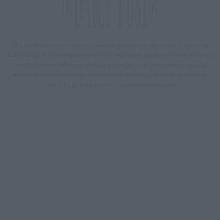
Μία ομάδα έμπειρων δημοσιογράφων δημιούργησαν πριν μερικά χρόνια το
dailypost.gr, με στόχο την αντικειμενική ενημέρωση και την ανάλυση πίσω από
τους τίτλους των ειδήσεων. Μαζί με μια μαχητική δημοσιογραφική ομάδα,
αποκαλύπτουν πολιτικά και παραπολιτικά θέματα, γράφουν επωνύμως την
άποψη τους, με γνώμονα τον ενημερωμένο αναγνώστη.
DAILYPOST.GR – ΤΑΥΤΌΤΗΤΑ
Ιδιοκτήτρια εταιρεία: «ΝΟΗΣΙΣ ΙΚΕ»
Έδρα: Δήμος Αμαρουσίου Αττικής, Αγ. Αθανασίου αρ. 21, Τ.Κ. 15125
ΑΦΜ: 801093076, Δ.Ο.Υ.: ΚΕΦΟΔΕ ΑΤΤΙΚΗΣ, E-mail: press@dailypost.gr, Τηλ.
επικοινωνίας: 2108066997
Νόμιμος Εκπρόσωπος: Ζαχαρός Σταμάτης
Μέτοχοι: Ζαχαρός Σταμάτης, Κουβαράς Γεώργιος, ΥΠΗΡΕΣΙΕΣ ΠΡΟΗΓΜΕΝΗΣ
ΤΕΧΝΟΛΟΓΙΑΣ ΠΑΡΑΓΩΓΗΣ ΟΠΤΙΚΟΑΚΟΥΣΤΙΚΩΝ ΜΕΣΩΝ ΜΕΛΕΤΩΝ ΚΑΙ