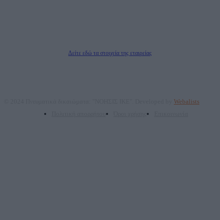
Νόμιμος Εκπρόσωπος: Ζαχαρός Σταμάτης
Μέτοχοι: Ζαχαρός Σταμάτης, Κουβαράς Γεώργιος, ΥΠΗΡΕΣΙΕΣ ΠΡΟΗΓΜΕΝΗΣ
ΤΕΧΝΟΛΟΓΙΑΣ ΠΑΡΑΓΩΓΗΣ ΟΠΤΙΚΟΑΚΟΥΣΤΙΚΩΝ ΜΕΣΩΝ ΜΕΛΕΤΩΝ ΚΑΙ
ΠΑΡΟΧΗΣ ΥΠΗΡΕΣΙΩΝ PLD PLUS ΑΝΩΝ ΕΤΑΙΡΙΑ
Δικαιούχος του ονόματος τομέα (dailypost.gr): ΝΟΗΣΙΣ ΙΚΕ
Διευθυντής/Διαχειριστής: Ζαχαρός Σταμάτης
Διευθυντής Σύνταξης: Ρενάτο Λέκκα
Δείτε εδώ τα στοιχεία της εταιρείας
© 2024 Πνευματικά δικαιώματα: "ΝΟΗΣΙΣ ΙΚΕ". Developed by
Webalists
Πολιτική απορρήτου
Όροι χρήσης
Επικοινωνία