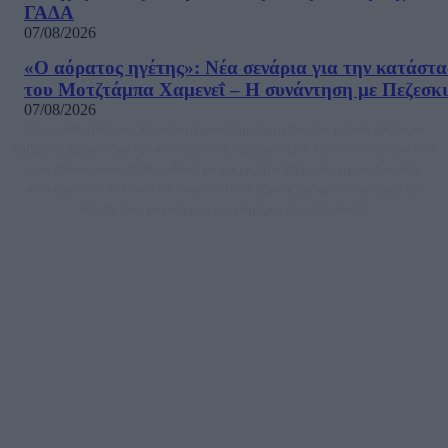
ΓΑΔΑ
07/08/2026
«Ο αόρατος ηγέτης»: Νέα σενάρια για την κατάστ
του Μοτζτάμπα Χαμενεΐ – Η συνάντηση με Πεζεσκ
07/08/2026
Μία ομάδα έμπειρων δημοσιογράφων δημιούργησαν πριν μερικά χρόνια το
dailypost.gr, με στόχο την αντικειμενική ενημέρωση και την ανάλυση πίσω από
τους τίτλους των ειδήσεων. Μαζί με μια μαχητική δημοσιογραφική ομάδα,
αποκαλύπτουν πολιτικά και παραπολιτικά θέματα, γράφουν επωνύμως την
άποψη τους, με γνώμονα τον ενημερωμένο αναγνώστη.
DAILYPOST.GR – ΤΑΥΤΌΤΗΤΑ
Ιδιοκτήτρια εταιρεία: «ΝΟΗΣΙΣ ΙΚΕ»
Έδρα: Δήμος Αμαρουσίου Αττικής, Αγ. Αθανασίου αρ. 21, Τ.Κ. 15125
ΑΦΜ: 801093076, Δ.Ο.Υ.: ΚΕΦΟΔΕ ΑΤΤΙΚΗΣ, E-mail: press@dailypost.gr, Τηλ.
επικοινωνίας: 2108066997