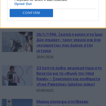
Bloomberg: To comeback της
Opted Out
Ελλάδας μετά την κρίση –
Επιστρέφει στις ανεπτυγμένες
CONFIRM
αγορές
24/03/2026
26/1/1996: Ξεσπά η κρίση στα Ίμια-
Δύο σημαίες, τρεις νεκροί και ένα
«ευχαριστώ» που έμεινε στην
ιστορία
26/01/2026
23 λεπτά όρθιο χειροκρότημα στη
Βενετία για τη «Φωνή της Hind
Rajab» – Συγκίνηση και συνθήματα
«Free Palestine» (photos-video)
05/09/2025
Μαύρα σύννεφα στη Nissan: