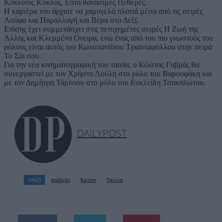
Κόκκινος Κύκλος, Επτά θανάσιμες Πεθερές.
Η καριέρα του άρχισε να χαμογελά πλατιά μέσα από τις σειρές
Λούφα και Παραλλαγή και Βέρα στο Δεξί.
Επίσης έχει συμμετάσχει στις πετυχημένες σειρές Η Ζωή της
Αλλης και Κλεμμένα Ονειρα, ενώ ένας από του πιο γνωστούς του
ρόλους είναι αυτός του Κωνσταντίνου Τριανταφύλλου στην σειρά
Το Σόι σου.
Για την νέα κινηματογραφική του ταινία, ο Κώστας Γαβράς θα
συνεργαστεί με τον Χρήστο Λούλη στο ρόλο του Βαρουφάκη και
με τον Δημήτρη Τάρλοου στο ρόλο του Ευκλείδη Τσακαλώτου.
DAILYPOST
TAGS
γαβράς
Κρίση
Ταινία