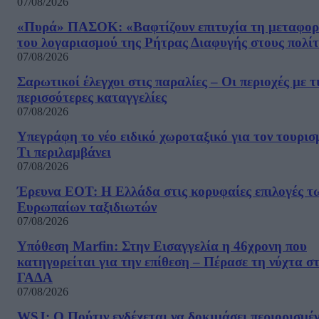
07/08/2026
«Πυρά» ΠΑΣΟΚ: «Βαφτίζουν επιτυχία τη μεταφο
του λογαριασμού της Ρήτρας Διαφυγής στους πολίτ
07/08/2026
Σαρωτικοί έλεγχοι στις παραλίες – Οι περιοχές με τ
περισσότερες καταγγελίες
07/08/2026
Υπεγράφη το νέο ειδικό χωροταξικό για τον τουρισ
Τι περιλαμβάνει
07/08/2026
Έρευνα ΕΟΤ: Η Ελλάδα στις κορυφαίες επιλογές τ
Ευρωπαίων ταξιδιωτών
07/08/2026
Υπόθεση Marfin: Στην Εισαγγελία η 46χρονη που
κατηγορείται για την επίθεση – Πέρασε τη νύχτα σ
ΓΑΔΑ
07/08/2026
WSJ: Ο Πούτιν ενδέχεται να δοκιμάσει περιορισμέ