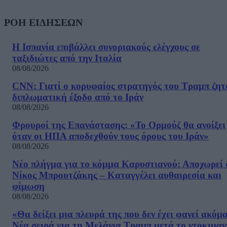
ΡΟΗ ΕΙΔΗΣΕΩΝ
Η Ισπανία επιβάλλει συνοριακούς ελέγχους σε
ταξιδιώτες από την Ιταλία
08/08/2026
CNN: Γιατί ο κορυφαίος στρατηγός του Τραμπ ζητ
διπλωματική έξοδο από το Ιράν
08/08/2026
Φρουροί της Επανάστασης: «Το Ορμούζ θα ανοίξει
όταν οι ΗΠΑ αποδεχθούν τους όρους του Ιράν»
08/08/2026
Νέο πλήγμα για το κόμμα Καρυστιανού: Αποχωρεί 
Νίκος Μπρουτζάκης – Καταγγέλει αυθαιρεσία και
φίμωση
08/08/2026
«Θα δείξει μια πλευρά της που δεν έχει φανεί ακόμ
Νέα σειρά για τη Μελάνια Τραμπ μετά το ντοκιμαν