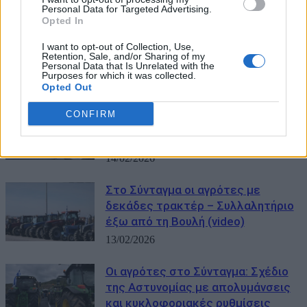
Personal Data for Targeted Advertising.
Opted In
I want to opt-out of Collection, Use,
Retention, Sale, and/or Sharing of my
Personal Data that Is Unrelated with the
Purposes for which it was collected.
ΜΠΟΡΕΙ ΝΑ ΣΑΣ ΕΝΔΙΑΦΕΡΕΙ
Opted Out
Αναχωρούν από το Σύνταγμα οι
CONFIRM
αγρότες – «Θα συνεχίσουμε τον
αγώνα επιβίωσης»
14/02/2026
Στο Σύνταγμα οι αγρότες με
δεκάδες τρακτέρ – Συλλαλητήριο
έξω από τη Βουλή (video)
13/02/2026
Οι αγρότες στο Σύνταγμα: Σχέδιο
της Αστυνομίας με απολυμάνσεις
και κυκλοφοριακές ρυθμίσεις