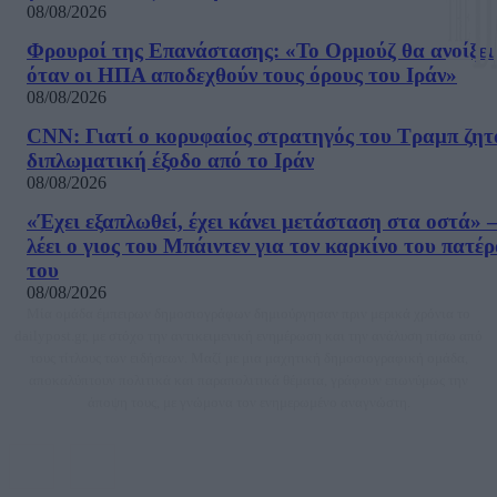
08/08/2026
Φρουροί της Επανάστασης: «Το Ορμούζ θα ανοίξει
όταν οι ΗΠΑ αποδεχθούν τους όρους του Ιράν»
08/08/2026
CNN: Γιατί ο κορυφαίος στρατηγός του Τραμπ ζητ
διπλωματική έξοδο από το Ιράν
08/08/2026
«Έχει εξαπλωθεί, έχει κάνει μετάσταση στα οστά» –
λέει ο γιος του Μπάιντεν για τον καρκίνο του πατέ
του
08/08/2026
Μία ομάδα έμπειρων δημοσιογράφων δημιούργησαν πριν μερικά χρόνια το
dailypost.gr, με στόχο την αντικειμενική ενημέρωση και την ανάλυση πίσω από
τους τίτλους των ειδήσεων. Μαζί με μια μαχητική δημοσιογραφική ομάδα,
αποκαλύπτουν πολιτικά και παραπολιτικά θέματα, γράφουν επωνύμως την
άποψη τους, με γνώμονα τον ενημερωμένο αναγνώστη.