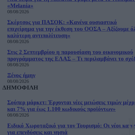
«Melania»
08/08/2026
Σκέρτσος για ΠΑΣΟΚ: «Κανένα ουσιαστικό
επιχείρημα για την έκθεση του ΟΟΣΑ – Αξίζουμε ό
καλύτερη αντιπολίτευση»
08/08/2026
Στις 2 Σεπτεμβρίου η παρουσίαση του οικονομικού
προγράμματος της ΕΛΑΣ – Τι περιλαμβάνει το σχέ
08/08/2026
Ξένος ήμην
08/08/2026
ΔΗΜΟΦΙΛΗ
Σούπερ μάρκετ: Έρχονται νέες μειώσεις τιμών μέχρ
και 7% για έως 1.100 κωδικούς προϊόντων»
08/08/2026
Ειδικό Χωροταξικό για τον Τουρισμό: Οι νέοι κανό
για επενδύσεις και νησιά