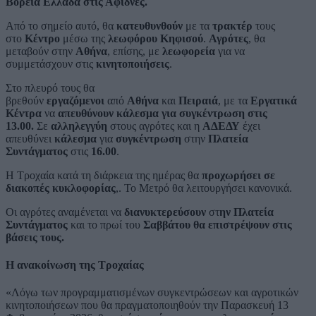
Βόρεια Ελλάδα στις Αφίδνες.
Από το σημείο αυτό, θα
κατευθυνθούν
με τα
τρακτέρ
τους
στο
Κέντρο
μέσω της
λεωφόρου Κηφισού
.
Αγρότες
, θα
μεταβούν στην
Αθήνα
, επίσης, με
λεωφορεία
για να
συμμετάσχουν στις
κινητοποιήσεις
.
Στο πλευρό τους θα
βρεθούν
εργαζόμενοι
από
Αθήνα
και
Πειραιά
, με τα
Εργατικά
Κέντρα
να
απευθύνουν κάλεσμα για συγκέντρωση στις
13.00.
Σε
αλληλεγγύη
στους αγρότες και η
ΑΔΕΔΥ
έχει
απευθύνει
κάλεσμα
για
συγκέντρωση
στην
Πλατεία
Συντάγματος
στις
16.00
.
Η Τροχαία κατά τη διάρκεια της ημέρας θα
προχωρήσει σε
διακοπές κυκλοφορίας
,. Το Μετρό θα λειτουργήσει κανονικά.
Οι αγρότες αναμένεται να
διανυκτερεύσουν
στ
ην Πλατεία
Συντάγματος
και το πρωί του
Σαββάτου θα επιστρέψουν στις
βάσεις τους.
H ανακοίνωση της Τροχαίας
«Λόγω των προγραμματισμένων συγκεντρώσεων και αγροτικών
κινητοποιήσεων που θα πραγματοποιηθούν την Παρασκευή 13