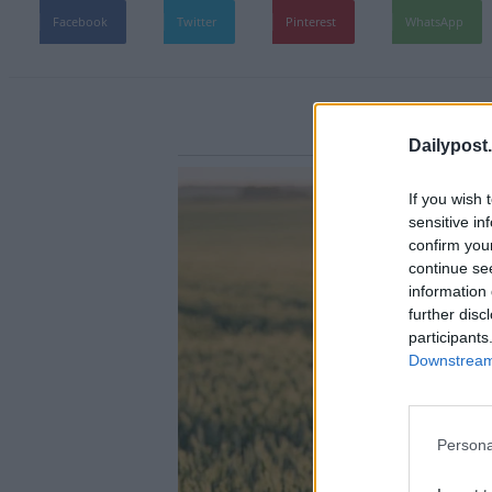
Facebook
Twitter
Pinterest
WhatsApp
Dailypost.
If you wish 
sensitive in
confirm you
continue se
information 
further disc
participants
Downstream 
Persona