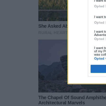
I want t
Opted 
I want t
Opted 
I want 
Advertis
Opted 
I want t
of my P
was col
Opted 