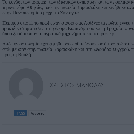
Το κονβόι των τρακτέρ, των ιδιωτικών οχημάτων και των πούλμαν
τη λεωφόρο Αθηνών, από την πλατεία Καραϊσκάκη και κινήθηκε αν
στην Πανεπιστημίου μέχρι το Σύνταγμα.
Περίπου στις 11 το πρωί είχαν φτάσει στις Αφίδνες τα πρώτα εννέα
τρακτέρ, σταμάτησαν στη γέφυρα Καπανδριτίου και η Τροχαία -συν
όπου ξεφόρτωσαν τα αγροτικά μηχανήματα και τα τρακτέρ.
Από την αστυνομία έχει ζητηθεί να σταθμεύσουν κατά τρόπο ώστε ν
στάθμευσαν στην πλατεία Καραϊσκάκη και στη λεωφόρο Συγγρού, πρι
προς τη Βουλή.
ΧΡΉΣΤΟΣ ΜΑΝΩΛΆΣ
TAGS
Αγρότες