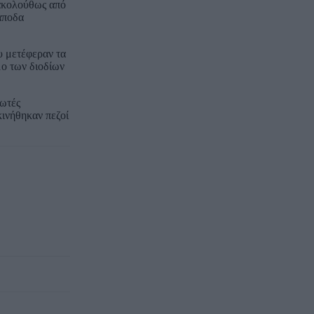
 ακολούθως από
άποδα
υ μετέφεραν τα
μο των διοδίων
λωτές
κινήθηκαν πεζοί