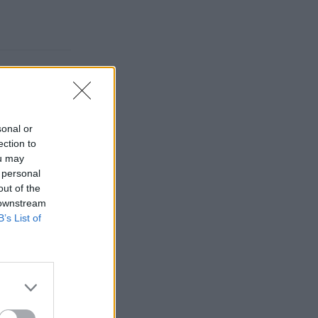
sonal or
ection to
ou may
 personal
out of the
 downstream
B’s List of