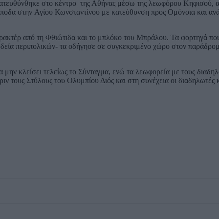
 κατευθύνθηκε στο κέντρο της Αθήνας μέσω της λεωφόρου Κηφισού,
άποδα στην Αγίου Κωνσταντίνου με κατεύθυνση προς Ομόνοια και αν
 τρακτέρ από τη Φθιώτιδα και το μπλόκο του Μπράλου. Τα φορτηγά πο
οδεία περιπολικών- τα οδήγησε σε συγκεκριμένο χώρο στον παράδρο
α μην κλείσει τελείως το Σύνταγμα, ενώ τα λεωφορεία με τους διαδη
ν τους Στύλους του Ολυμπίου Διός και στη συνέχεια οι διαδηλωτές 