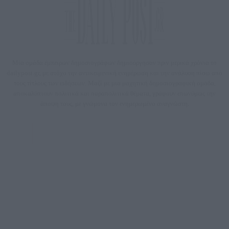
Μία ομάδα έμπειρων δημοσιογράφων δημιούργησαν πριν μερικά χρόνια το
dailypost.gr, με στόχο την αντικειμενική ενημέρωση και την ανάλυση πίσω από
τους τίτλους των ειδήσεων. Μαζί με μια μαχητική δημοσιογραφική ομάδα,
αποκαλύπτουν πολιτικά και παραπολιτικά θέματα, γράφουν επωνύμως την
άποψη τους, με γνώμονα τον ενημερωμένο αναγνώστη.
DAILYPOST.GR – ΤΑΥΤΌΤΗΤΑ
Ιδιοκτήτρια εταιρεία: «ΝΟΗΣΙΣ ΙΚΕ»
Έδρα: Δήμος Αμαρουσίου Αττικής, Αγ. Αθανασίου αρ. 21, Τ.Κ. 15125
ΑΦΜ: 801093076, Δ.Ο.Υ.: ΚΕΦΟΔΕ ΑΤΤΙΚΗΣ, E-mail: press@dailypost.gr, Τηλ.
επικοινωνίας: 2108066997
Νόμιμος Εκπρόσωπος: Ζαχαρός Σταμάτης