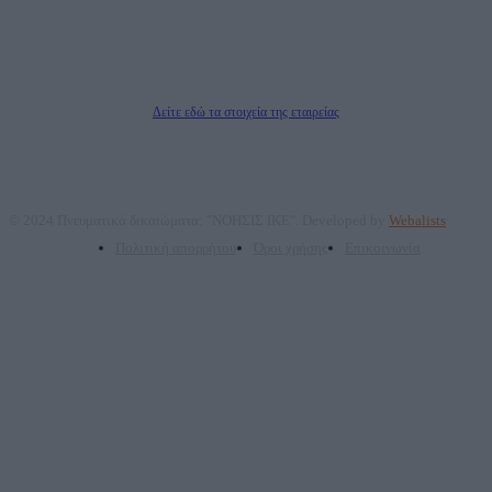
Μέτοχοι: Ζαχαρός Σταμάτης, Κουβαράς Γεώργιος, ΥΠΗΡΕΣΙΕΣ ΠΡΟΗΓΜΕΝΗΣ
ΤΕΧΝΟΛΟΓΙΑΣ ΠΑΡΑΓΩΓΗΣ ΟΠΤΙΚΟΑΚΟΥΣΤΙΚΩΝ ΜΕΣΩΝ ΜΕΛΕΤΩΝ ΚΑΙ
ΠΑΡΟΧΗΣ ΥΠΗΡΕΣΙΩΝ PLD PLUS ΑΝΩΝ ΕΤΑΙΡΙΑ
Δικαιούχος του ονόματος τομέα (dailypost.gr): ΝΟΗΣΙΣ ΙΚΕ
Διευθυντής/Διαχειριστής: Ζαχαρός Σταμάτης
Διευθυντής Σύνταξης: Ρενάτο Λέκκα
Δείτε εδώ τα στοιχεία της εταιρείας
© 2024 Πνευματικά δικαιώματα: "ΝΟΗΣΙΣ ΙΚΕ". Developed by
Webalists
Πολιτική απορρήτου
Όροι χρήσης
Επικοινωνία