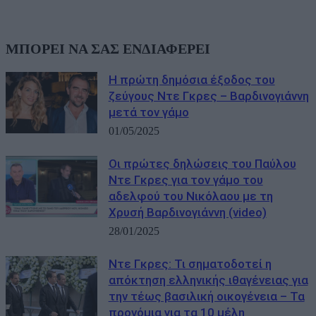
ΜΠΟΡΕΙ ΝΑ ΣΑΣ ΕΝΔΙΑΦΕΡΕΙ
Η πρώτη δημόσια έξοδος του
ζεύγους Ντε Γκρες – Βαρδινογιάννη
μετά τον γάμο
01/05/2025
Οι πρώτες δηλώσεις του Παύλου
Ντε Γκρες για τον γάμο του
αδελφού του Νικόλαου με τη
Χρυσή Βαρδινογιάννη (video)
28/01/2025
Ντε Γκρες: Τι σηματοδοτεί η
απόκτηση ελληνικής ιθαγένειας για
την τέως βασιλική οικογένεια – Τα
προνόμια για τα 10 μέλη