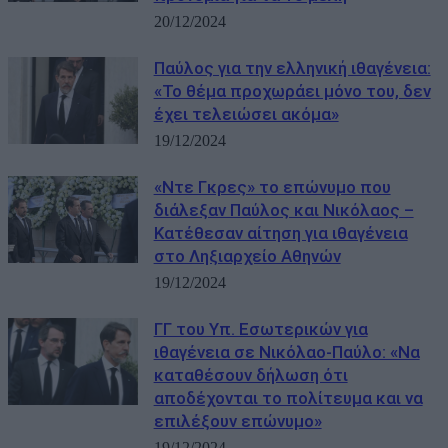
20/12/2024
Παύλος για την ελληνική ιθαγένεια:
«Το θέμα προχωράει μόνο του, δεν
έχει τελειώσει ακόμα»
19/12/2024
«Ντε Γκρες» το επώνυμο που
διάλεξαν Παύλος και Νικόλαος –
Κατέθεσαν αίτηση για ιθαγένεια
στο Ληξιαρχείο Αθηνών
19/12/2024
ΓΓ του Υπ. Εσωτερικών για
ιθαγένεια σε Νικόλαο-Παύλο: «Να
καταθέσουν δήλωση ότι
αποδέχονται το πολίτευμα και να
επιλέξουν επώνυμο»
19/12/2024