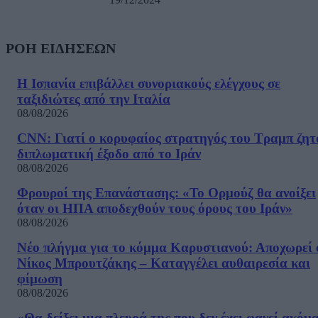
ΡΟΗ ΕΙΔΗΣΕΩΝ
Η Ισπανία επιβάλλει συνοριακούς ελέγχους σε
ταξιδιώτες από την Ιταλία
08/08/2026
CNN: Γιατί ο κορυφαίος στρατηγός του Τραμπ ζητ
διπλωματική έξοδο από το Ιράν
08/08/2026
Φρουροί της Επανάστασης: «Το Ορμούζ θα ανοίξει
όταν οι ΗΠΑ αποδεχθούν τους όρους του Ιράν»
08/08/2026
Νέο πλήγμα για το κόμμα Καρυστιανού: Αποχωρεί 
Νίκος Μπρουτζάκης – Καταγγέλει αυθαιρεσία και
φίμωση
08/08/2026
«Θα δείξει μια πλευρά της που δεν έχει φανεί ακόμ