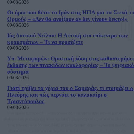
09/08/2026
Οι όροι που θέτει το Ιράν στις ΗΠΑ για τα Στενά τ
Ορμούζ – «Δεν θα ανοίξουν αν δεν γίνουν δεκτοί»
09/08/2026
Ιός Δυτικού Νείλου: Η Αττική στο επίκεντρο των
κρουσμάτων – Τι να προσέξετε
09/08/2026
Υπ. Μεταφορών: Οριστική λύση στις καθυστερήσει
έκδοσης των πινακίδων κυκλοφορίας – Το ψηφιακό
σύστημα
09/08/2026
Γιατί τρίβει τα χέρια του ο Σαμαράς, τι ετοιμάζει ο
Πλεύρης και πώς περνάει το καλοκαίρι ο
Τριαντόπουλος
09/08/2026
Μία ομάδα έμπειρων δημοσιογράφων δημιούργησαν πριν μερικά χρόνια το
dailypost.gr, με στόχο την αντικειμενική ενημέρωση και την ανάλυση πίσω από
τους τίτλους των ειδήσεων. Μαζί με μια μαχητική δημοσιογραφική ομάδα,
αποκαλύπτουν πολιτικά και παραπολιτικά θέματα, γράφουν επωνύμως την