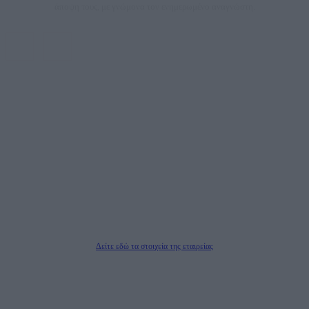
άποψη τους, με γνώμονα τον ενημερωμένο αναγνώστη.
DAILYPOST.GR – ΤΑΥΤΌΤΗΤΑ
Ιδιοκτήτρια εταιρεία: «ΝΟΗΣΙΣ ΙΚΕ»
Έδρα: Δήμος Αμαρουσίου Αττικής, Αγ. Αθανασίου αρ. 21, Τ.Κ. 15125
ΑΦΜ: 801093076, Δ.Ο.Υ.: ΚΕΦΟΔΕ ΑΤΤΙΚΗΣ, E-mail: press@dailypost.gr, Τηλ.
επικοινωνίας: 2108066997
Νόμιμος Εκπρόσωπος: Ζαχαρός Σταμάτης
Μέτοχοι: Ζαχαρός Σταμάτης, Κουβαράς Γεώργιος, ΥΠΗΡΕΣΙΕΣ ΠΡΟΗΓΜΕΝΗΣ
ΤΕΧΝΟΛΟΓΙΑΣ ΠΑΡΑΓΩΓΗΣ ΟΠΤΙΚΟΑΚΟΥΣΤΙΚΩΝ ΜΕΣΩΝ ΜΕΛΕΤΩΝ ΚΑΙ
ΠΑΡΟΧΗΣ ΥΠΗΡΕΣΙΩΝ PLD PLUS ΑΝΩΝ ΕΤΑΙΡΙΑ
Δικαιούχος του ονόματος τομέα (dailypost.gr): ΝΟΗΣΙΣ ΙΚΕ
Διευθυντής/Διαχειριστής: Ζαχαρός Σταμάτης
Διευθυντής Σύνταξης: Ρενάτο Λέκκα
Δείτε εδώ τα στοιχεία της εταιρείας