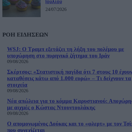
Ιουλίου
24/07/2026
ΡΟΗ ΕΙΔΗΣΕΩΝ
WSJ: Ο Τραμπ εξετάζει τη λήξη του πολέμου με
υποχώρηση στο πυρηνικό ζήτημα του Ιράν
09/08/2026
Σκέρτσος: «Στατιστική παγίδα ότι 7 στους 10 έχου
καταθέσεις κάτω από 1.000 ευρώ» – Τι δείχνουν τα
στοιχεία
09/08/2026
Νέα απώλεια για το κόμμα Καρυστιανού: Αποχώρη
με αιχμές ο Κώστας Ντουντουλάκης
09/08/2026
Ο απομονωμένος Δούκας και το «φλερτ» με τον Τσ
που συνεχίζεται