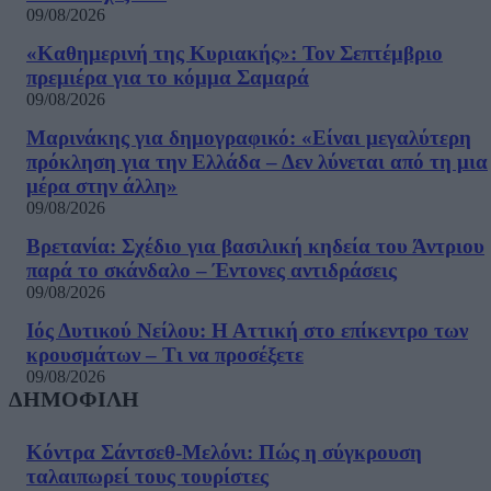
09/08/2026
«Καθημερινή της Κυριακής»: Τον Σεπτέμβριο
πρεμιέρα για το κόμμα Σαμαρά
09/08/2026
Μαρινάκης για δημογραφικό: «Είναι μεγαλύτερη
πρόκληση για την Ελλάδα – Δεν λύνεται από τη μια
μέρα στην άλλη»
09/08/2026
Βρετανία: Σχέδιο για βασιλική κηδεία του Άντριου
παρά το σκάνδαλο – Έντονες αντιδράσεις
09/08/2026
Ιός Δυτικού Νείλου: Η Αττική στο επίκεντρο των
κρουσμάτων – Τι να προσέξετε
09/08/2026
ΔΗΜΟΦΙΛΗ
Κόντρα Σάντσεθ-Μελόνι: Πώς η σύγκρουση
ταλαιπωρεί τους τουρίστες