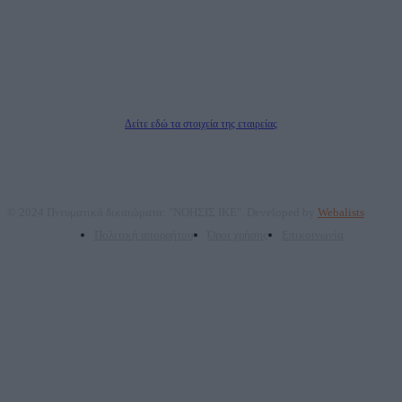
ΑΦΜ: 801093076, Δ.Ο.Υ.: ΚΕΦΟΔΕ ΑΤΤΙΚΗΣ, E-mail: press@dailypost.gr, Τηλ.
επικοινωνίας: 2108066997
Νόμιμος Εκπρόσωπος: Ζαχαρός Σταμάτης
Μέτοχοι: Ζαχαρός Σταμάτης, Κουβαράς Γεώργιος, ΥΠΗΡΕΣΙΕΣ ΠΡΟΗΓΜΕΝΗΣ
ΤΕΧΝΟΛΟΓΙΑΣ ΠΑΡΑΓΩΓΗΣ ΟΠΤΙΚΟΑΚΟΥΣΤΙΚΩΝ ΜΕΣΩΝ ΜΕΛΕΤΩΝ ΚΑΙ
ΠΑΡΟΧΗΣ ΥΠΗΡΕΣΙΩΝ PLD PLUS ΑΝΩΝ ΕΤΑΙΡΙΑ
Δικαιούχος του ονόματος τομέα (dailypost.gr): ΝΟΗΣΙΣ ΙΚΕ
Διευθυντής/Διαχειριστής: Ζαχαρός Σταμάτης
Διευθυντής Σύνταξης: Ρενάτο Λέκκα
Δείτε εδώ τα στοιχεία της εταιρείας
© 2024 Πνευματικά δικαιώματα: "ΝΟΗΣΙΣ ΙΚΕ". Developed by
Webalists
Πολιτική απορρήτου
Όροι χρήσης
Επικοινωνία