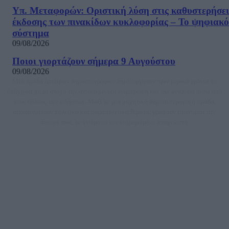
Υπ. Μεταφορών: Οριστική λύση στις καθυστερήσει
έκδοσης των πινακίδων κυκλοφορίας – Το ψηφιακό
σύστημα
09/08/2026
Ποιοι γιορτάζουν σήμερα 9 Αυγούστου
09/08/2026
Μία ομάδα έμπειρων δημοσιογράφων δημιούργησαν πριν μερικά χρόνια το
dailypost.gr, με στόχο την αντικειμενική ενημέρωση και την ανάλυση πίσω από
τους τίτλους των ειδήσεων. Μαζί με μια μαχητική δημοσιογραφική ομάδα,
αποκαλύπτουν πολιτικά και παραπολιτικά θέματα, γράφουν επωνύμως την
άποψη τους, με γνώμονα τον ενημερωμένο αναγνώστη.
DAILYPOST.GR – ΤΑΥΤΌΤΗΤΑ
Ιδιοκτήτρια εταιρεία: «ΝΟΗΣΙΣ ΙΚΕ»
Έδρα: Δήμος Αμαρουσίου Αττικής, Αγ. Αθανασίου αρ. 21, Τ.Κ. 15125