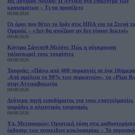
Ιός Δυτικού Νείλου: Η Αττική στο επίκεντρο των
κρουσμάτων – Τι να προσέξετε
09/08/2026
Οι όροι που θέτει το Ιράν στις ΗΠΑ για τα Στενά τ
Ορμούζ – «Δεν θα ανοίξουν αν δεν γίνουν δεκτοί»
09/08/2026
Κόντρα Σάντσεθ-Μελόνι: Πώς η σύγκρουση
ταλαιπωρεί τους τουρίστες
09/08/2026
Τουρνάς: «Πάνω από 400 πυρκαγιές σε ένα 10ήμερ
-Από αμέλεια το 90% των πυρκαγιών», το «Plan B
στην Αττικοβοιωτία
09/08/2026
Δεύτερη πηγή εισοδήματος για τους επαγγελματίες
ψαράδες ο αλιευτικός τουρισμός
09/08/2026
Υπ. Μεταφορών: Οριστική λύση στις καθυστερήσει
έκδοσης των πινακίδων κυκλοφορίας – Το ψηφιακό