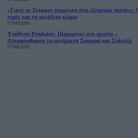
«Γιατί οι Τούρκοι συρρέουν στα ελληνικά νησιά;»: 
τιμές και το φιλόξενο κλίμα
07/08/2026
Υπόθεση Predator: Παραμένει στο αρχείο –
Απορρίφθηκαν τα αιτήματα Σαμαρά και Σπίρτζη
07/08/2026
Μία ομάδα έμπειρων δημοσιογράφων δημιούργησαν πριν μερικά χρόνια το
dailypost.gr, με στόχο την αντικειμενική ενημέρωση και την ανάλυση πίσω από
τους τίτλους των ειδήσεων. Μαζί με μια μαχητική δημοσιογραφική ομάδα,
αποκαλύπτουν πολιτικά και παραπολιτικά θέματα, γράφουν επωνύμως την
άποψη τους, με γνώμονα τον ενημερωμένο αναγνώστη.
DAILYPOST.GR – ΤΑΥΤΌΤΗΤΑ
Ιδιοκτήτρια εταιρεία: «ΝΟΗΣΙΣ ΙΚΕ»