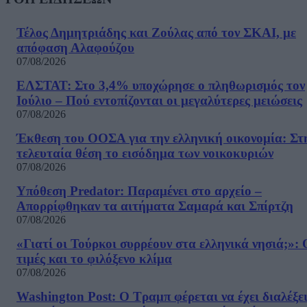
Τέλος Δημητριάδης και Ζούλας από τον ΣΚΑΙ, με
απόφαση Αλαφούζου
07/08/2026
ΕΛΣΤΑΤ: Στο 3,4% υποχώρησε ο πληθωρισμός τον
Ιούλιο – Πού εντοπίζονται οι μεγαλύτερες μειώσεις
07/08/2026
Έκθεση του ΟΟΣΑ για την ελληνική οικονομία: Στ
τελευταία θέση το εισόδημα των νοικοκυριών
07/08/2026
Υπόθεση Predator: Παραμένει στο αρχείο –
Απορρίφθηκαν τα αιτήματα Σαμαρά και Σπίρτζη
07/08/2026
«Γιατί οι Τούρκοι συρρέουν στα ελληνικά νησιά;»: 
τιμές και το φιλόξενο κλίμα
07/08/2026
Washington Post: Ο Τραμπ φέρεται να έχει διαλέξε