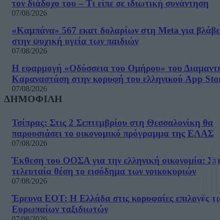
τον διάδοχο του – Τι είπε σε ιδιωτική συνάντηση
07/08/2026
«Καμπάνα» 567 εκατ δολαρίων στη Meta για βλάβε
στην ψυχική υγεία των παιδιών
07/08/2026
Η εφαρμογή «Οδύσσεια του Ομήρου» του Διαμαντ
Καραναστάση στην κορυφή του ελληνικού App Sto
07/08/2026
ΔΗΜΟΦΙΛΗ
Τσίπρας: Στις 2 Σεπτεμβρίου στη Θεσσαλονίκη θα
παρουσιάσει το οικονομικό πρόγραμμα της ΕΛΑΣ
07/08/2026
Έκθεση του ΟΟΣΑ για την ελληνική οικονομία: Στ
τελευταία θέση το εισόδημα των νοικοκυριών
07/08/2026
Έρευνα ΕΟΤ: Η Ελλάδα στις κορυφαίες επιλογές τ
Ευρωπαίων ταξιδιωτών
07/08/2026