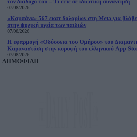
τον διάδοχο του – Τι είπε σε ιδιωτική συνάντηση
07/08/2026
«Καμπάνα» 567 εκατ δολαρίων στη Meta για βλάβε
στην ψυχική υγεία των παιδιών
07/08/2026
Η εφαρμογή «Οδύσσεια του Ομήρου» του Διαμαντ
Καραναστάση στην κορυφή του ελληνικού App Sto
07/08/2026
ΔΗΜΟΦΙΛΗ