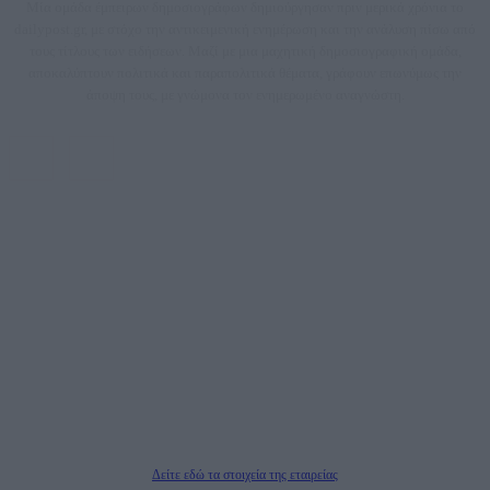
Μία ομάδα έμπειρων δημοσιογράφων δημιούργησαν πριν μερικά χρόνια το
dailypost.gr, με στόχο την αντικειμενική ενημέρωση και την ανάλυση πίσω από
τους τίτλους των ειδήσεων. Μαζί με μια μαχητική δημοσιογραφική ομάδα,
αποκαλύπτουν πολιτικά και παραπολιτικά θέματα, γράφουν επωνύμως την
άποψη τους, με γνώμονα τον ενημερωμένο αναγνώστη.
DAILYPOST.GR – ΤΑΥΤΌΤΗΤΑ
Ιδιοκτήτρια εταιρεία: «ΝΟΗΣΙΣ ΙΚΕ»
Έδρα: Δήμος Αμαρουσίου Αττικής, Αγ. Αθανασίου αρ. 21, Τ.Κ. 15125
ΑΦΜ: 801093076, Δ.Ο.Υ.: ΚΕΦΟΔΕ ΑΤΤΙΚΗΣ, E-mail: press@dailypost.gr, Τηλ.
επικοινωνίας: 2108066997
Νόμιμος Εκπρόσωπος: Ζαχαρός Σταμάτης
Μέτοχοι: Ζαχαρός Σταμάτης, Κουβαράς Γεώργιος, ΥΠΗΡΕΣΙΕΣ ΠΡΟΗΓΜΕΝΗΣ
ΤΕΧΝΟΛΟΓΙΑΣ ΠΑΡΑΓΩΓΗΣ ΟΠΤΙΚΟΑΚΟΥΣΤΙΚΩΝ ΜΕΣΩΝ ΜΕΛΕΤΩΝ ΚΑΙ
ΠΑΡΟΧΗΣ ΥΠΗΡΕΣΙΩΝ PLD PLUS ΑΝΩΝ ΕΤΑΙΡΙΑ
Δικαιούχος του ονόματος τομέα (dailypost.gr): ΝΟΗΣΙΣ ΙΚΕ
Διευθυντής/Διαχειριστής: Ζαχαρός Σταμάτης
Διευθυντής Σύνταξης: Ρενάτο Λέκκα
Δείτε εδώ τα στοιχεία της εταιρείας