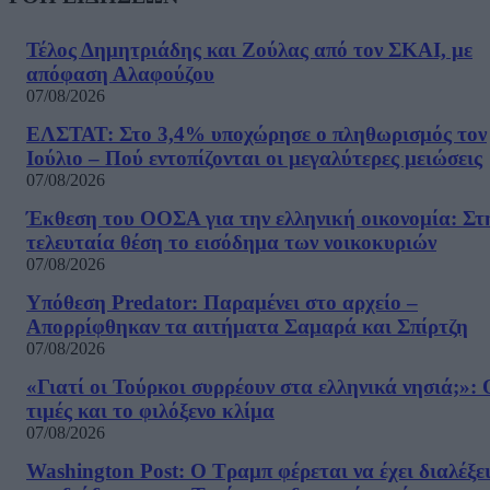
Τέλος Δημητριάδης και Ζούλας από τον ΣΚΑΙ, με
απόφαση Αλαφούζου
07/08/2026
ΕΛΣΤΑΤ: Στο 3,4% υποχώρησε ο πληθωρισμός τον
Ιούλιο – Πού εντοπίζονται οι μεγαλύτερες μειώσεις
07/08/2026
Έκθεση του ΟΟΣΑ για την ελληνική οικονομία: Στ
τελευταία θέση το εισόδημα των νοικοκυριών
07/08/2026
Υπόθεση Predator: Παραμένει στο αρχείο –
Απορρίφθηκαν τα αιτήματα Σαμαρά και Σπίρτζη
07/08/2026
«Γιατί οι Τούρκοι συρρέουν στα ελληνικά νησιά;»: 
τιμές και το φιλόξενο κλίμα
07/08/2026
Washington Post: Ο Τραμπ φέρεται να έχει διαλέξε