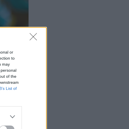
sonal or
ection to
ou may
 personal
out of the
 downstream
B’s List of