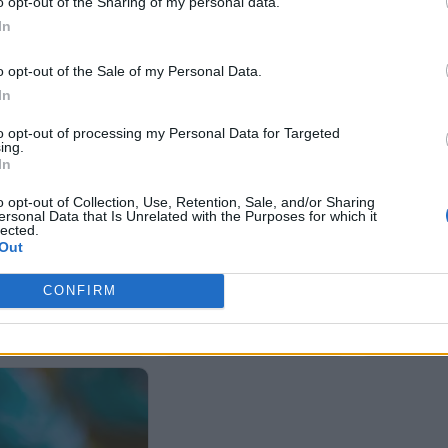
o opt-out of the Sharing of my personal data.
In
o opt-out of the Sale of my Personal Data.
In
 γιορτάζουν σήμερα, 16
to opt-out of processing my Personal Data for Targeted
ου
ing.
In
o opt-out of Collection, Use, Retention, Sale, and/or Sharing
ersonal Data that Is Unrelated with the Purposes for which it
lected.
Ποιοι γιορτάζ
Out
Ιουλίου
CONFIRM
Ποιοι γιορτάζουν σήμερα, 15
Ιουλίου