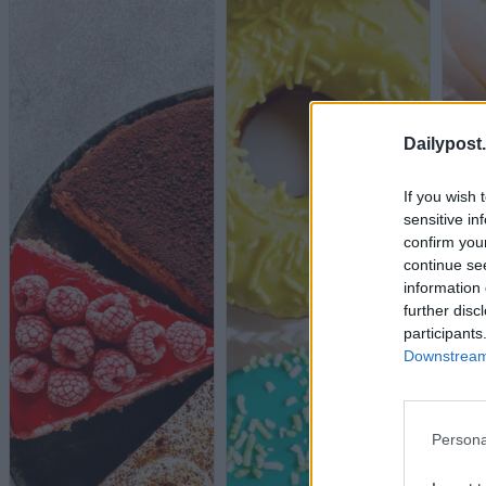
Dailypost.
If you wish 
sensitive in
confirm you
continue se
information 
further disc
participants
Downstream 
Persona