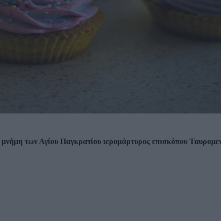
η μνήμη των Αγίου Παγκρατίου ιερομάρτυρος επισκόπου Ταυρομεν