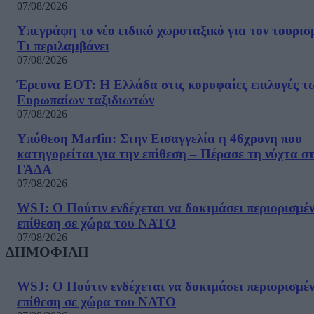
07/08/2026
Υπεγράφη το νέο ειδικό χωροταξικό για τον τουρισ
Τι περιλαμβάνει
07/08/2026
Έρευνα ΕΟΤ: Η Ελλάδα στις κορυφαίες επιλογές τ
Ευρωπαίων ταξιδιωτών
07/08/2026
Υπόθεση Marfin: Στην Εισαγγελία η 46χρονη που
κατηγορείται για την επίθεση – Πέρασε τη νύχτα σ
ΓΑΔΑ
07/08/2026
WSJ: Ο Πούτιν ενδέχεται να δοκιμάσει περιορισμέ
επίθεση σε χώρα του ΝΑΤΟ
07/08/2026
ΔΗΜΟΦΙΛΗ
WSJ: Ο Πούτιν ενδέχεται να δοκιμάσει περιορισμέ
επίθεση σε χώρα του ΝΑΤΟ