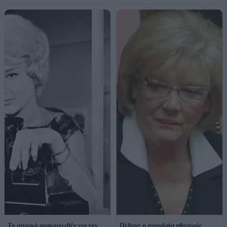
Το ιατρικό ανακοινωθέν για τον
Πέθανε η σπουδαία ηθοποιός