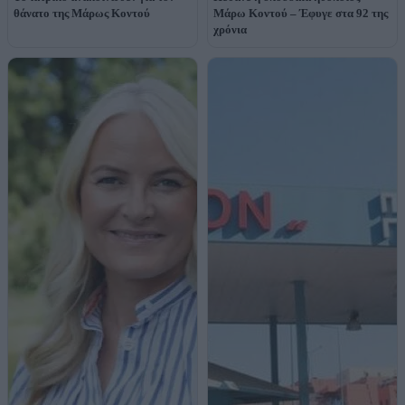
θάνατο της Μάρως Κοντού
Μάρω Κοντού – Έφυγε στα 92 της
χρόνια