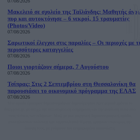
07/08/2026
Μακελειό σε σχολείο της Ταϊλάνδης: Μαθητής άνοι
πυρ και αυτοκτόνησε – 6 νεκροί, 15 τραυματίες
(Photos/Video)
07/08/2026
Σαρωτικοί έλεγχοι στις παραλίες – Οι περιοχές με τ
περισσότερες καταγγελίες
07/08/2026
Ποιοι γιορτάζουν σήμερα, 7 Αυγούστου
07/08/2026
Τσίπρας: Στις 2 Σεπτεμβρίου στη Θεσσαλονίκη θα
παρουσιάσει το οικονομικό πρόγραμμα της ΕΛΑΣ
07/08/2026
Μία ομάδα έμπειρων δημοσιογράφων δημιούργησαν πριν μερικά χρόνια το
dailypost.gr, με στόχο την αντικειμενική ενημέρωση και την ανάλυση πίσω από
τους τίτλους των ειδήσεων. Μαζί με μια μαχητική δημοσιογραφική ομάδα,
αποκαλύπτουν πολιτικά και παραπολιτικά θέματα, γράφουν επωνύμως την
άποψη τους, με γνώμονα τον ενημερωμένο αναγνώστη.