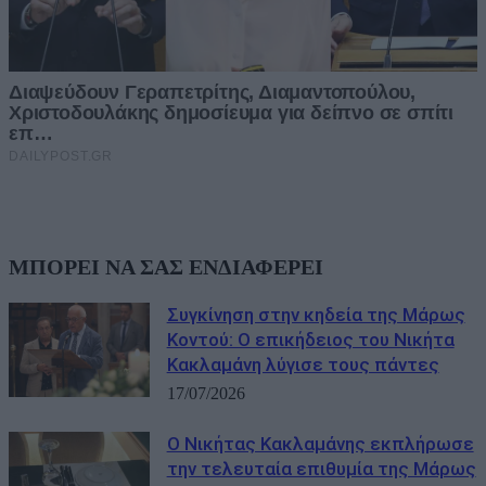
ΜΠΟΡΕΙ ΝΑ ΣΑΣ ΕΝΔΙΑΦΕΡΕΙ
Συγκίνηση στην κηδεία της Μάρως
Κοντού: Ο επικήδειος του Νικήτα
Κακλαμάνη λύγισε τους πάντες
17/07/2026
Ο Νικήτας Κακλαμάνης εκπλήρωσε
την τελευταία επιθυμία της Μάρως