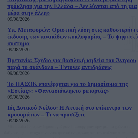
πρόκληση για την Ελλάδα – Δεν λύνεται από τη μια
μέρα στην άλλη»
09/08/2026
Υπ. Μεταφορών: Οριστική λύση στις καθυστερήσει
έκδοσης των πινακίδων κυκλοφορίας – Το ψηφιακό
σύστημα
09/08/2026
Βρετανία: Σχέδιο για βασιλική κηδεία του Άντριου
παρά το σκάνδαλο – Έντονες αντιδράσεις
09/08/2026
Το ΠΑΣΟΚ επανέρχεται για το δημοσίευμα της
«Εστίας»: «Φαντασιόπληκτο ρεπορτάζ»
09/08/2026
Ιός Δυτικού Νείλου: Η Αττική στο επίκεντρο των
κρουσμάτων – Τι να προσέξετε
09/08/2026
Μία ομάδα έμπειρων δημοσιογράφων δημιούργησαν πριν μερικά χρόνια το
dailypost.gr, με στόχο την αντικειμενική ενημέρωση και την ανάλυση πίσω από