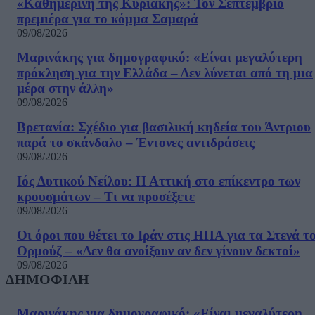
«Καθημερινή της Κυριακής»: Τον Σεπτέμβριο
πρεμιέρα για το κόμμα Σαμαρά
09/08/2026
Μαρινάκης για δημογραφικό: «Είναι μεγαλύτερη
πρόκληση για την Ελλάδα – Δεν λύνεται από τη μια
μέρα στην άλλη»
09/08/2026
Βρετανία: Σχέδιο για βασιλική κηδεία του Άντριου
παρά το σκάνδαλο – Έντονες αντιδράσεις
09/08/2026
Ιός Δυτικού Νείλου: Η Αττική στο επίκεντρο των
κρουσμάτων – Τι να προσέξετε
09/08/2026
Οι όροι που θέτει το Ιράν στις ΗΠΑ για τα Στενά τ
Ορμούζ – «Δεν θα ανοίξουν αν δεν γίνουν δεκτοί»
09/08/2026
ΔΗΜΟΦΙΛΗ
Μαρινάκης για δημογραφικό: «Είναι μεγαλύτερη