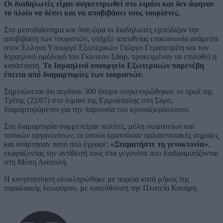
Οι διαδηλωτές είχαν συγκεντρωθεί στο λιμάνι και δεν άφηναν
το πλοίο να δέσει και να αποβιβάσει τους τουρίστες.
Στο μεσοδιάστημα και όση ώρα οι διαδηλωτές εμπόδιζαν την
αποβίβαση των τουριστών, υπήρξε απευθείας επικοινωνία ανάμεσα
στον Έλληνα Υπουργό Εξωτερικών Γιώργο Γεραπετρίτη και τον
Ισραηλινό ομόλογό του Γκίντεον Σάαρ, προκειμένου να επιλυθεί η
κατάσταση.
Το Ισραηλινό υπουργείο Εξωτερικών παρενέβη
έπειτα από διαμαρτυρίες των τουριστών.
Σημειώνεται ότι περίπου 300 άτομα συγκεντρώθηκαν το πρωί της
Τρίτης (22/07) στο λιμάνι της Ερμούπολης στη Σύρο,
διαμαρτυρόμενοι για την παρουσία του κρουαζιερόπλοιου.
Στη διαμαρτυρία συμμετείχαν πολίτες, μέλη σωματείων και
τοπικών οργανώσεων, οι οποίοι κρατούσαν παλαιστινιακές σημαίες
και ανάρτησαν πανό που έγραφε:
«Σταματήστε τη γενοκτονία»
,
εκφράζοντας την αντίθεσή τους στα γεγονότα που διαδραματίζονται
στη Μέση Ανατολή.
Η κινητοποίηση ολοκληρώθηκε με πορεία κατά μήκος της
παραλιακής λεωφόρου, με κατεύθυνση την Πλατεία Κανάρη.