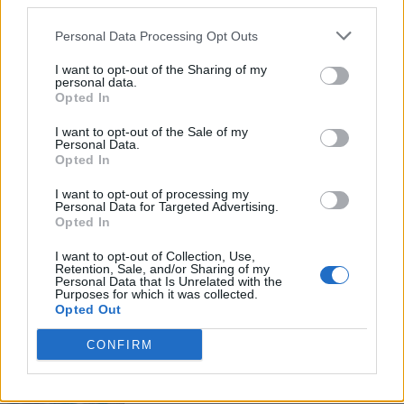
third parties.
Personal Data Processing Opt Outs
I want to opt-out of the Sharing of my
personal data.
Opted In
I want to opt-out of the Sale of my
Personal Data.
Opted In
I want to opt-out of processing my
Personal Data for Targeted Advertising.
Opted In
ΜΠΟΡΕΙ ΝΑ ΣΑΣ ΕΝΔΙΑΦΕΡΕΙ
I want to opt-out of Collection, Use,
Retention, Sale, and/or Sharing of my
Personal Data that Is Unrelated with the
Expedia: Το ελληνικό νησί που
Purposes for which it was collected.
«σκαρφάλωσε» στην 4η θέση της
Opted Out
λίστας «2026 Island Hot List»
CONFIRM
22/07/2026
«Πολιτιστική πρωτεύουσα των