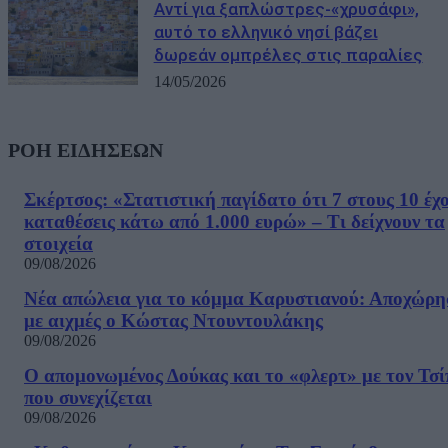
Αντί για ξαπλώστρες-«χρυσάφι»,
αυτό το ελληνικό νησί βάζει
δωρεάν ομπρέλες στις παραλίες
14/05/2026
ΡΟΗ ΕΙΔΗΣΕΩΝ
Σκέρτσος: «Στατιστική παγίδατο ότι 7 στους 10 έχ
καταθέσεις κάτω από 1.000 ευρώ» – Τι δείχνουν τα
στοιχεία
09/08/2026
Νέα απώλεια για το κόμμα Καρυστιανού: Αποχώρη
με αιχμές ο Κώστας Ντουντουλάκης
09/08/2026
Ο απομονωμένος Δούκας και το «φλερτ» με τον Τσ
που συνεχίζεται
09/08/2026