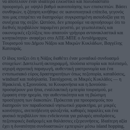
να αποτελούν έναν ιδιαίτερα ελκυστικό και πολυδιάστατο
προορισμό, με υψηλό βαθμό ικανοποίησης των επισκεπτών. Βάσει
συνθηκών, η ζήτηση κινήθηκε σε ικανοποιητικά επίπεδα, γεγονός
που μας επιτρέπει να διατηρούμε συγκρατημένη αισιοδοξία για τη
συνέχεια της σεζόν. Ωστόσο, δεν μπορούμε να αγνοήσουμε ότι το
διεθνές περιβάλλον παραμένει ρευστό, με γεωπολιτικές και
οικονομικές εξελίξεις που απαιτούν γρήγορα αντανακλαστικά και
κινητικότητα» αναφέρει στο ΑΠΕ-ΜΠΕ ο Αντιδήμαρχος
Τουρισμού του Δήμου Νάξου και Μικρών Κυκλάδων, Βαγγέλης
Κατσαράς.
Ο ίδιος τονίζει ότι η Νάξος διαθέτει έναν μοναδικό συνδυασμό
στοιχείων: Δαντελωτή ακτογραμμή, πλούσια ιστορία και πολιτισμό,
ισχυρή αγροτική παραγωγή, αυθεντική γαστρονομία και ένα
εντυπωσιακό εύρος δραστηριοτήτων όπως πεζοπορία, καταδύσεις,
windsurf και ποδηλασία. Ταυτόχρονα, οι Μικρές Κυκλάδες — η
Ηρακλειά, η Σχοινούσα, τα Κουφονήσια και η Δονούσα–
προσφέρουν μια ήπια, εναλλακτική εμπειρία τουρισμού, με
έμφαση στην ηρεμία, την αυθεντικότητα και τη βιώσιμη
προσέγγιση των διακοπών. Πρόκειται για προορισμούς που
διατηρούν τον παραδοσιακό νησιωτικό χαρακτήρα, με μικρές
κοινότητες, ανεπιτήδευτη φιλοξενία, καθαρές παραλίες και ένα
φυσικό περιβάλλον που ενδείκνυται για χαλαρές αποδράσεις,
πεζοπορικές διαδρομές και θαλάσσιες εξερευνήσεις. Ιδιαίτερη αξία
έχει η δυνατότητα συνδυαστικών εμπειριών μέσω island hopping,