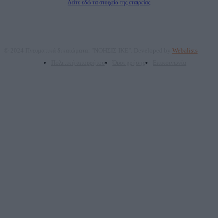
Δείτε εδώ τα στοιχεία της εταιρείας
© 2024 Πνευματικά δικαιώματα: "ΝΟΗΣΙΣ ΙΚΕ". Developed by
Webalists
Πολιτική απορρήτου
Όροι χρήσης
Επικοινωνία