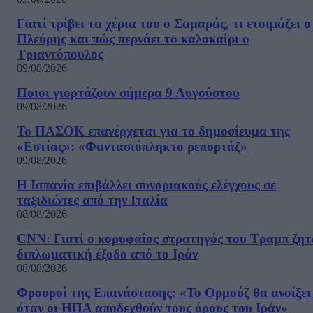
Γιατί τρίβει τα χέρια του ο Σαμαράς, τι ετοιμάζει ο
Πλεύρης και πώς περνάει το καλοκαίρι ο
Τριαντόπουλος
09/08/2026
Ποιοι γιορτάζουν σήμερα 9 Αυγούστου
09/08/2026
Το ΠΑΣΟΚ επανέρχεται για το δημοσίευμα της
«Εστίας»: «Φαντασιόπληκτο ρεπορτάζ»
09/08/2026
Η Ισπανία επιβάλλει συνοριακούς ελέγχους σε
ταξιδιώτες από την Ιταλία
08/08/2026
CNN: Γιατί ο κορυφαίος στρατηγός του Τραμπ ζητ
διπλωματική έξοδο από το Ιράν
08/08/2026
Φρουροί της Επανάστασης: «Το Ορμούζ θα ανοίξει
όταν οι ΗΠΑ αποδεχθούν τους όρους του Ιράν»