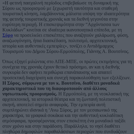
«Η φετινή πασχαλινή περίοδος επιβεβαίωσε τη δυναμική της
Σύρου ως προορισμού με ξεχωριστή ταυτότητα και σταθερή
τουριστική κίνηση, λαμβάνοντας μάλιστα υπόψη την ιδιαιτερότητα
της φετινής τουριστικής χρονιάς και τα διεθνή γεγονότα στην
ευρύτερη περιοχή. Η επισκεψιμότητα στην “Αρχόντισσα των
Κυκλάδων” κινείται σε ιδιαίτερα ικανοποιητικά επίπεδα, με τη
Σύρο
να προσελκύει επισκέπτες που αναζητούν χαλάρωση, φύση,
αναζωογόνηση, ήπια διασκέδαση, πολιτισμό, αρχιτεκτονική,
ιστορία και αυθεντικές εμπειρίες», τονίζει ο Αντιδήμαρχος
Τουρισμού του Δήμου Σύρου-Ερμούπολης, Γιάννης Α. Βουτσίνος.
Όπως εξηγεί μιλώντας στο ΑΠΕ-ΜΠΕ, οι πρώτες εκτιμήσεις για τη
συνέχεια της χρονιάς έχουν θετικό πρόσημο, αν και η διεθνής
συγκυρία δεν αφήνει περιθώρια επανάπαυσης και απαιτεί
προσεκτική διαχείριση και συνεχή παρακολούθηση των εξελίξεων.
Η Σύρος, σύμφωνα με τον κ. Βουτσίνο, διαθέτει μοναδικά
χαρακτηριστικά που τη διαφοροποιούν από άλλους
νησιωτικούς προορισμούς.
Η Ερμούπολη, με τη νεοκλασική της
αρχιτεκτονική, τα ιστορικά θέατρα και τη ζωντανή πολιτιστική
σκηνή, αποτελεί σημείο αναφοράς. Την εμπειρία αυτή
συμπληρώνει ιδανικά η ‘Ανω Σύρος, με τον μεσαιωνικό της
χαρακτήρα, τα γραφικά σοκάκια και την αυθεντική κυκλαδίτικη
ατμόσφαιρα, προσφέροντας στον επισκέπτη ένα μοναδικό ταξίδι
στον χρόνο και στην παράδοση. Παράλληλα, το νησί διαθέτει
πληθώρα δημοφιλών παραθαλάσσιων περιοχών που συνδυάζουν