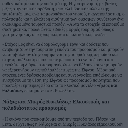
αυθεντικότητα και την ποιότητά της. Η γαστρονομία, με βαθιές
ρίζες στην τοπική παράδοση, αποτελεί βασικό πυλώνα της
ταυτότητάς μας, ενώ τα μονοπάτια του νησιού, η αγγειοπλαστική, ο
πολιτισμός και η ιδιαίτερη αισθητική των οικισμών συνθέτουν ένα
ολοκληρωμένο τουριστικό προϊόν. «Αυτά τα στοιχεία αξιοποιούμε
συστηματικά, προωθώντας ειδικές μορφές τουρισμού όπως ο
γαστρονομικός, ο πεζοπορικός και ο πολιτιστικός τονίζει.
«Στόχος μας είναι να δρομολογούμε έργα και δράσεις που
αναβαθμίζουν την τουριστική εικόνα του προορισμού και μπορούν
να συμβάλλουν στην επιμήκυνση της τουριστικής περιόδου και
στην προσέλκυση επισκεπτών με ποιοτικά ενδιαφέροντα και
μεγαλύτερη διάρκεια παραμονής ώστε να θέλουν και να μπορούν
να εξερευνήσουν τις πολλαπλές πτυχές της Σίφνου. Μέσα από
στοχευμένες δράσεις προβολής και συνεργασίες, επιδιώκουμε να
ενισχύσουμε τη θέση της Σίφνου ως προορισμού ποιότητας, που
προσφέρει εμπειρίες πέρα από το κλασικό μοντέλο
«ήλιος και
θάλασσα»,
επισημαίνει ο κ. Ραφελέτος.
Νάξος και Μικρές Κυκλάδες: Ελκυστικός και
πολυδιάστατος προορισμός
«Η εικόνα που αποκομίζουμε από την περίοδο του Πάσχα και
μετά, δείχνει πως η Νάξος και οι Μικρές Κυκλάδες εξακολουθούν