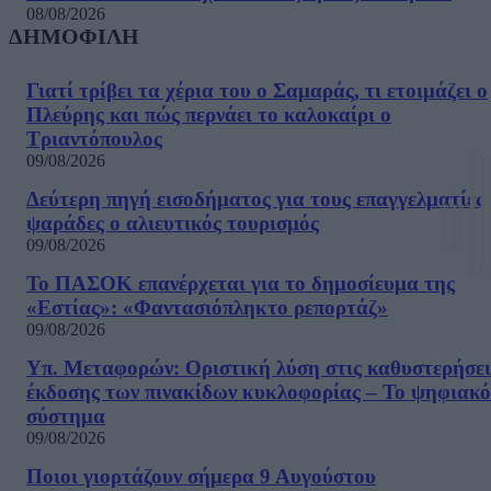
08/08/2026
ΔΗΜΟΦΙΛΗ
Γιατί τρίβει τα χέρια του ο Σαμαράς, τι ετοιμάζει ο
Πλεύρης και πώς περνάει το καλοκαίρι ο
Τριαντόπουλος
09/08/2026
Δεύτερη πηγή εισοδήματος για τους επαγγελματίες
ψαράδες ο αλιευτικός τουρισμός
09/08/2026
Το ΠΑΣΟΚ επανέρχεται για το δημοσίευμα της
«Εστίας»: «Φαντασιόπληκτο ρεπορτάζ»
09/08/2026
Υπ. Μεταφορών: Οριστική λύση στις καθυστερήσει
έκδοσης των πινακίδων κυκλοφορίας – Το ψηφιακό
σύστημα
09/08/2026
Ποιοι γιορτάζουν σήμερα 9 Αυγούστου