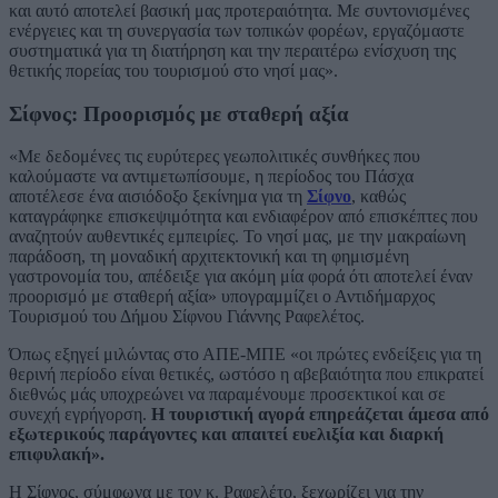
και αυτό αποτελεί βασική μας προτεραιότητα. Με συντονισμένες
ενέργειες και τη συνεργασία των τοπικών φορέων, εργαζόμαστε
συστηματικά για τη διατήρηση και την περαιτέρω ενίσχυση της
θετικής πορείας του τουρισμού στο νησί μας».
Σίφνος: Προορισμός με σταθερή αξία
«Με δεδομένες τις ευρύτερες γεωπολιτικές συνθήκες που
καλούμαστε να αντιμετωπίσουμε, η περίοδος του Πάσχα
αποτέλεσε ένα αισιόδοξο ξεκίνημα για τη
Σίφνο
, καθώς
καταγράφηκε επισκεψιμότητα και ενδιαφέρον από επισκέπτες που
αναζητούν αυθεντικές εμπειρίες. Το νησί μας, με την μακραίωνη
παράδοση, τη μοναδική αρχιτεκτονική και τη φημισμένη
γαστρονομία του, απέδειξε για ακόμη μία φορά ότι αποτελεί έναν
προορισμό με σταθερή αξία» υπογραμμίζει ο Αντιδήμαρχος
Τουρισμού του Δήμου Σίφνου Γιάννης Ραφελέτος.
Όπως εξηγεί μιλώντας στο ΑΠΕ-ΜΠΕ «οι πρώτες ενδείξεις για τη
θερινή περίοδο είναι θετικές, ωστόσο η αβεβαιότητα που επικρατεί
διεθνώς μάς υποχρεώνει να παραμένουμε προσεκτικοί και σε
συνεχή εγρήγορση.
Η τουριστική αγορά επηρεάζεται άμεσα από
εξωτερικούς παράγοντες και απαιτεί ευελιξία και διαρκή
επιφυλακή».
Η Σίφνος, σύμφωνα με τον κ. Ραφελέτο, ξεχωρίζει για την