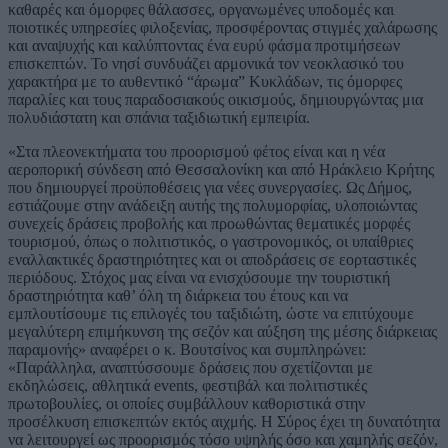
καθαρές και όμορφες θάλασσες, οργανωμένες υποδομές και
ποιοτικές υπηρεσίες φιλοξενίας, προσφέροντας στιγμές χαλάρωσης
και αναψυχής και καλύπτοντας ένα ευρύ φάσμα προτιμήσεων
επισκεπτών. Το νησί συνδυάζει αρμονικά τον νεοκλασικό του
χαρακτήρα με το αυθεντικό “άρωμα” Κυκλάδων, τις όμορφες
παραλίες και τους παραδοσιακούς οικισμούς, δημιουργώντας μια
πολυδιάστατη και σπάνια ταξιδιωτική εμπειρία.
«Στα πλεονεκτήματα του προορισμού φέτος είναι και η νέα
αεροπορική σύνδεση από Θεσσαλονίκη και από Ηράκλειο Κρήτης
που δημιουργεί προϋποθέσεις για νέες συνεργασίες. Ως Δήμος,
εστιάζουμε στην ανάδειξη αυτής της πολυμορφίας, υλοποιώντας
συνεχείς δράσεις προβολής και προωθώντας θεματικές μορφές
τουρισμού, όπως ο πολιτιστικός, ο γαστρονομικός, οι υπαίθριες
εναλλακτικές δραστηριότητες και οι αποδράσεις σε εορταστικές
περιόδους. Στόχος μας είναι να ενισχύσουμε την τουριστική
δραστηριότητα καθ’ όλη τη διάρκεια του έτους και να
εμπλουτίσουμε τις επιλογές του ταξιδιώτη, ώστε να επιτύχουμε
μεγαλύτερη επιμήκυνση της σεζόν και αύξηση της μέσης διάρκειας
παραμονής» αναφέρει ο κ. Βουτσίνος και συμπληρώνει:
«Παράλληλα, αναπτύσσουμε δράσεις που σχετίζονται με
εκδηλώσεις, αθλητικά events, φεστιβάλ και πολιτιστικές
πρωτοβουλίες, οι οποίες συμβάλλουν καθοριστικά στην
προσέλκυση επισκεπτών εκτός αιχμής. Η Σύρος έχει τη δυνατότητα
να λειτουργεί ως προορισμός τόσο υψηλής όσο και χαμηλής σεζόν,