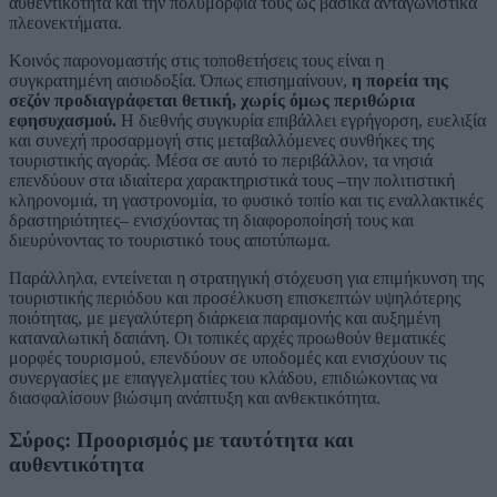
αυθεντικότητα και την πολυμορφία τους ως βασικά ανταγωνιστικά
πλεονεκτήματα.
Κοινός παρονομαστής στις τοποθετήσεις τους είναι η
συγκρατημένη αισιοδοξία. Όπως επισημαίνουν,
η πορεία της
σεζόν προδιαγράφεται θετική, χωρίς όμως περιθώρια
εφησυχασμού.
Η διεθνής συγκυρία επιβάλλει εγρήγορση, ευελιξία
και συνεχή προσαρμογή στις μεταβαλλόμενες συνθήκες της
τουριστικής αγοράς. Μέσα σε αυτό το περιβάλλον, τα νησιά
επενδύουν στα ιδιαίτερα χαρακτηριστικά τους –την πολιτιστική
κληρονομιά, τη γαστρονομία, το φυσικό τοπίο και τις εναλλακτικές
δραστηριότητες– ενισχύοντας τη διαφοροποίησή τους και
διευρύνοντας το τουριστικό τους αποτύπωμα.
Παράλληλα, εντείνεται η στρατηγική στόχευση για επιμήκυνση της
τουριστικής περιόδου και προσέλκυση επισκεπτών υψηλότερης
ποιότητας, με μεγαλύτερη διάρκεια παραμονής και αυξημένη
καταναλωτική δαπάνη. Οι τοπικές αρχές προωθούν θεματικές
μορφές τουρισμού, επενδύουν σε υποδομές και ενισχύουν τις
συνεργασίες με επαγγελματίες του κλάδου, επιδιώκοντας να
διασφαλίσουν βιώσιμη ανάπτυξη και ανθεκτικότητα.
Σύρος: Προορισμός με ταυτότητα και
αυθεντικότητα