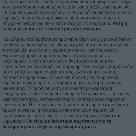
που επιτρέπει στους επισκέπτες να γνωρίσουν διαφορετικές πτυχές
του κυκλαδίτικου τοπίου μέσα σε μία ενιαία ταξιδιωτική εμπειρία.
Οι Μικρές Κυκλάδες ενισχύουν το συνολικό τουριστικό προϊόν της
περιοχής, προσφέροντας διαφοροποίηση και απαντώντας στη
σύγχρονη ανάγκη για πιο αυθεντικές μορφές τουρισμού
. Αυτή η
πολυμορφία αποτελεί βασικό μας πλεονέκτημα.
«Ως Δήμος, αναλαμβάνουμε πρωτοβουλίες για εγχώρια και διεθνή
προβολή σε πολλαπλά επίπεδα και εργαζόμαστε συστηματικά για
την ανάδειξη μια δέσμης χαρακτηριστικών, επενδύοντας σε
θεματικές μορφές τουρισμού, όπως ο γαστρονομικός, ο
πεζοπορικός, ο πολιτιστικός και ο βιωματικός τουρισμός»
επισημαίνει ο κ. Κατσαράς και συμπληρώνει: «Στόχος μας είναι όχι
μόνο η αύξηση της επισκεψιμότητας, αλλά και η ενίσχυση
ποιοτικών παραμέτρων, όπως η επιμήκυνση της τουριστικής
περιόδου, η διασπορά της ζήτησης και η ενίσχυση της τοπικής
οικονομίας. Ενθαρρύνουμε τη συνεργασία με φορείς και
επαγγελματίες, ώστε να προσφέρουμε ολοκληρωμένες εμπειρίες
υψηλής ποιότητας, αναδεικνύοντας τα ιδιαίτερα χαρακτηριστικά
κάθε νησιού. Η φετινή χρονιά εξελίσσεται με αρκετές αντιξοότητες,
όμως η συνέπεια, η προσαρμοστικότητα και η στρατηγική
προσέγγιση σε κάθε επίπεδο –τοπικό, συλλογικό, εθνικό και
ευρωπαϊκό–
θα είναι καθοριστικοί παράγοντες για τη
διατήρηση και ενίσχυση της δυναμικής μας».