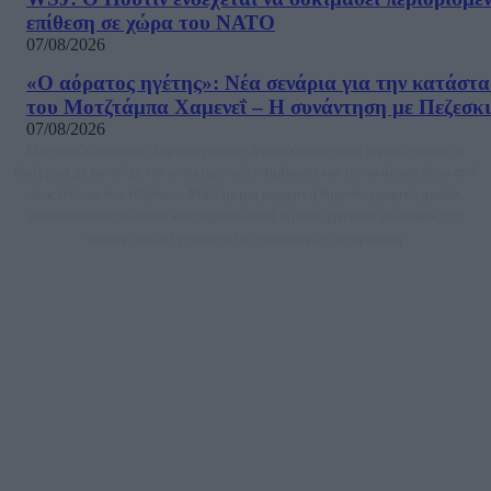
επίθεση σε χώρα του ΝΑΤΟ
07/08/2026
«Ο αόρατος ηγέτης»: Νέα σενάρια για την κατάστ
του Μοτζτάμπα Χαμενεΐ – Η συνάντηση με Πεζεσκ
07/08/2026
Μία ομάδα έμπειρων δημοσιογράφων δημιούργησαν πριν μερικά χρόνια το
dailypost.gr, με στόχο την αντικειμενική ενημέρωση και την ανάλυση πίσω από
τους τίτλους των ειδήσεων. Μαζί με μια μαχητική δημοσιογραφική ομάδα,
αποκαλύπτουν πολιτικά και παραπολιτικά θέματα, γράφουν επωνύμως την
άποψη τους, με γνώμονα τον ενημερωμένο αναγνώστη.
DAILYPOST.GR – ΤΑΥΤΌΤΗΤΑ
Ιδιοκτήτρια εταιρεία: «ΝΟΗΣΙΣ ΙΚΕ»
Έδρα: Δήμος Αμαρουσίου Αττικής, Αγ. Αθανασίου αρ. 21, Τ.Κ. 15125
ΑΦΜ: 801093076, Δ.Ο.Υ.: ΚΕΦΟΔΕ ΑΤΤΙΚΗΣ, E-mail: press@dailypost.gr, Τηλ.
επικοινωνίας: 2108066997