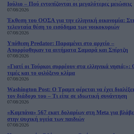
Ιούλιο – Πού εντοπίζονται οι μεγαλύτερες μειώσεις
07/08/2026
Έκθεση του ΟΟΣΑ για την ελληνική οικονομία: Στ
τελευταία θέση το εισόδημα των νοικοκυριών
07/08/2026
Υπόθεση Predator: Παραμένει στο αρχείο –
Απορρίφθηκαν τα αιτήματα Σαμαρά και Σπίρτζη
07/08/2026
«Γιατί οι Τούρκοι συρρέουν στα ελληνικά νησιά;»: 
τιμές και το φιλόξενο κλίμα
07/08/2026
Washington Post: Ο Τραμπ φέρεται να έχει διαλέξε
τον διάδοχο του – Τι είπε σε ιδιωτική συνάντηση
07/08/2026
«Καμπάνα» 567 εκατ δολαρίων στη Meta για βλάβε
στην ψυχική υγεία των παιδιών
07/08/2026