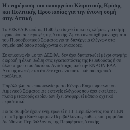
Η ενημέρωση του υπουργείου Κλιματικής Κρίσης
και Πολιτικής Προστασίας για την έντονη οσμή
στην Αττική
Το ΕΣΚΕΔΙΚ από τις 11:40 έχει δεχθεί αρκετές κλήσεις για οσμή
υγραερίου σε περιοχές της Αττικής. Άμεσα αναπτύχθηκαν οχήματα
του Πυροσβεστικού Σώματος για τη διενέργεια ελέγχων στα
σημεία από όπου προέρχονται οι αναφορές.
Σε επικοινωνία με τον ΔΕΣΦΑ, δεν έχει διαπιστωθεί μέχρι στιγμής
διαρροή ή άλλη βλάβη στις εγκαταστάσεις της Ρεβυθούσας ή σε
άλλο σημείο του δικτύου. Αντίστοιχα, από την ΕΝΑΟΝ ΕΔΑ
Αττικής αναφέρεται ότι δεν έχει εντοπιστεί κάποιο σχετικό
πρόβλημα.
Παράλληλα, σε επικοινωνία με το Κέντρο Επιχειρήσεων του
Λιμενικού Σώματος ,σε εκτενείς ελέγχους που έχει εκτελέσει
πλοία μεταφοράς αερίου δεν έχει αναφερθεί κάποιο σχετικό
περιστατικό.
Για το συμβάν έχουν ενημερωθεί η Γ.Γ Περιβάλοντος του ΥΠΕΝ
με το Τμήμα Επιθεωρητών Περιβάλλοντος, καθώς και η αρμόδια
Διεύθυνση Περιβάλλοντος της Περιφέρειας Αττικής.