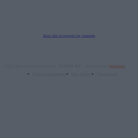
Νόμιμος Εκπρόσωπος: Ζαχαρός Σταμάτης
Μέτοχοι: Ζαχαρός Σταμάτης, Κουβαράς Γεώργιος, ΥΠΗΡΕΣΙΕΣ ΠΡΟΗΓΜΕΝΗΣ
ΤΕΧΝΟΛΟΓΙΑΣ ΠΑΡΑΓΩΓΗΣ ΟΠΤΙΚΟΑΚΟΥΣΤΙΚΩΝ ΜΕΣΩΝ ΜΕΛΕΤΩΝ ΚΑΙ
ΠΑΡΟΧΗΣ ΥΠΗΡΕΣΙΩΝ PLD PLUS ΑΝΩΝ ΕΤΑΙΡΙΑ
Δικαιούχος του ονόματος τομέα (dailypost.gr): ΝΟΗΣΙΣ ΙΚΕ
Διευθυντής/Διαχειριστής: Ζαχαρός Σταμάτης
Διευθυντής Σύνταξης: Ρενάτο Λέκκα
Δείτε εδώ τα στοιχεία της εταιρείας
© 2024 Πνευματικά δικαιώματα: "ΝΟΗΣΙΣ ΙΚΕ". Developed by
Webalists
Πολιτική απορρήτου
Όροι χρήσης
Επικοινωνία