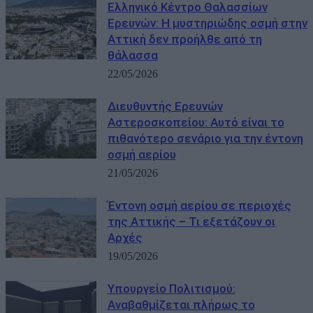
Ελληνικό Κέντρο Θαλασσίων
Ερευνών: Η μυστηριώδης οσμή στην
Αττική δεν προήλθε από τη
θάλασσα
22/05/2026
Διευθυντής Ερευνών
Αστεροσκοπείου: Αυτό είναι το
πιθανότερο σενάριο για την έντονη
οσμή αερίου
21/05/2026
Έντονη οσμή αερίου σε περιοχές
της Αττικής – Τι εξετάζουν οι
Αρχές
19/05/2026
Υπουργείο Πολιτισμού:
Αναβαθμίζεται πλήρως το