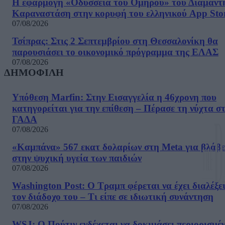
Η εφαρμογή «Οδύσσεια του Ομήρου» του Διαμαντ
Καραναστάση στην κορυφή του ελληνικού App Sto
07/08/2026
Τσίπρας: Στις 2 Σεπτεμβρίου στη Θεσσαλονίκη θα
παρουσιάσει το οικονομικό πρόγραμμα της ΕΛΑΣ
07/08/2026
ΔΗΜΟΦΙΛΗ
Υπόθεση Marfin: Στην Εισαγγελία η 46χρονη που
κατηγορείται για την επίθεση – Πέρασε τη νύχτα σ
ΓΑΔΑ
07/08/2026
«Καμπάνα» 567 εκατ δολαρίων στη Meta για βλάβε
στην ψυχική υγεία των παιδιών
07/08/2026
Washington Post: Ο Τραμπ φέρεται να έχει διαλέξε
τον διάδοχο του – Τι είπε σε ιδιωτική συνάντηση
07/08/2026
WSJ: Ο Πούτιν ενδέχεται να δοκιμάσει περιορισμέ