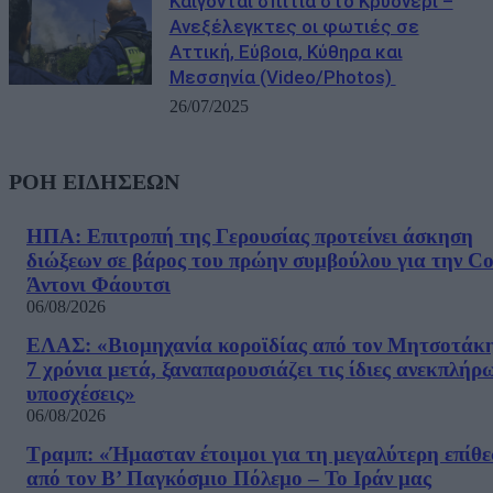
Καίγονται σπίτια στο Κρυονέρι –
Ανεξέλεγκτες οι φωτιές σε
Αττική, Εύβοια, Κύθηρα και
Μεσσηνία (Video/Photos)
26/07/2025
ΡΟΗ ΕΙΔΗΣΕΩΝ
ΗΠΑ: Επιτροπή της Γερουσίας προτείνει άσκηση
διώξεων σε βάρος του πρώην συμβούλου για την Co
Άντονι Φάουτσι
06/08/2026
ΕΛΑΣ: «Βιομηχανία κοροϊδίας από τον Μητσοτάκ
7 χρόνια μετά, ξαναπαρουσιάζει τις ίδιες ανεκπλήρ
υποσχέσεις»
06/08/2026
Τραμπ: «Ήμασταν έτοιμοι για τη μεγαλύτερη επίθ
από τον Β’ Παγκόσμιο Πόλεμο – Το Ιράν μας