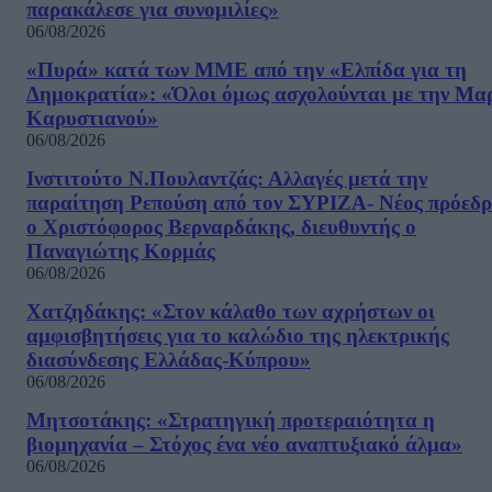
παρακάλεσε για συνομιλίες»
06/08/2026
«Πυρά» κατά των ΜΜΕ από την «Ελπίδα για τη
Δημοκρατία»: «Όλοι όμως ασχολούνται με την Μα
Καρυστιανού»
06/08/2026
Ινστιτούτο Ν.Πουλαντζάς: Αλλαγές μετά την
παραίτηση Ρεπούση από τον ΣΥΡΙΖΑ- Νέος πρόεδρ
ο Χριστόφορος Βερναρδάκης, διευθυντής ο
Παναγιώτης Κορμάς
06/08/2026
Χατζηδάκης: «Στον κάλαθο των αχρήστων οι
αμφισβητήσεις για το καλώδιο της ηλεκτρικής
διασύνδεσης Ελλάδας-Κύπρου»
06/08/2026
Μητσοτάκης: «Στρατηγική προτεραιότητα η
βιομηχανία – Στόχος ένα νέο αναπτυξιακό άλμα»
06/08/2026