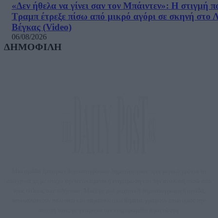
«Δεν ήθελα να γίνει σαν τον Μπάιντεν»: Η στιγμή π
Τραμπ έτρεξε πίσω από μικρό αγόρι σε σκηνή στο 
Βέγκας (Video)
06/08/2026
ΔΗΜΟΦΙΛΗ
Μία ομάδα έμπειρων δημοσιογράφων δημιούργησαν πριν μερικά χρόνια το
dailypost.gr, με στόχο την αντικειμενική ενημέρωση και την ανάλυση πίσω από
τους τίτλους των ειδήσεων. Μαζί με μια μαχητική δημοσιογραφική ομάδα,
αποκαλύπτουν πολιτικά και παραπολιτικά θέματα, γράφουν επωνύμως την
άποψη τους, με γνώμονα τον ενημερωμένο αναγνώστη.