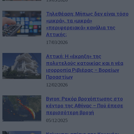
Τηλεθέαση: Μήπως δεν είναι τόσο
«μικρά», τα «μικρά»
«περιφερειακά» κανάλια της
Αττικής;
17/03/2026
Αττική: Η «έκρηξη» της
πολυτελούς κατοικίας και η νέα
ισορροπία Ριβιέρας – Βορείων
Προαστίων
12/02/2026
Byron: Ρεκόρ βροχόπτωσης στο
κέντρο της Αθήνας – Πού έπεσε
περισσότερη βροχή
05/12/2025