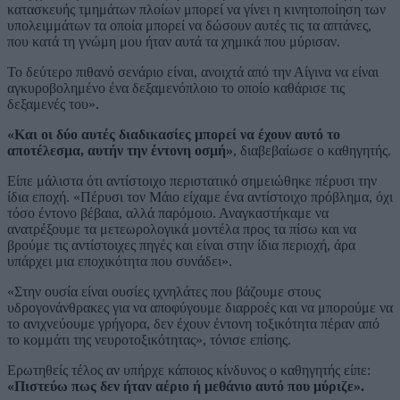
κατασκευής τμημάτων πλοίων μπορεί να γίνει η κινητοποίηση των
υπολειμμάτων τα οποία μπορεί να δώσουν αυτές τις τα απτάνες,
που κατά τη γνώμη μου ήταν αυτά τα χημικά που μύρισαν.
Το δεύτερο πιθανό σενάριο είναι, ανοιχτά από την Αίγινα να είναι
αγκυροβολημένο ένα δεξαμενόπλοιο το οποίο καθάρισε τις
δεξαμενές του».
«Και οι δύο αυτές διαδικασίες μπορεί να έχουν αυτό το
αποτέλεσμα, αυτήν την έντονη οσμή»
, διαβεβαίωσε ο καθηγητής.
Είπε μάλιστα ότι αντίστοιχο περιστατικό σημειώθηκε πέρυσι την
ίδια εποχή. «Πέρυσι τον Μάιο είχαμε ένα αντίστοιχο πρόβλημα, όχι
τόσο έντονο βέβαια, αλλά παρόμοιο. Αναγκαστήκαμε να
ανατρέξουμε τα μετεωρολογικά μοντέλα προς τα πίσω και να
βρούμε τις αντίστοιχες πηγές και είναι στην ίδια περιοχή, άρα
υπάρχει μια εποχικότητα που συνάδει».
«Στην ουσία είναι ουσίες ιχνηλάτες που βάζουμε στους
υδρογονάνθρακες για να αποφύγουμε διαρροές και να μπορούμε να
το ανιχνεύουμε γρήγορα, δεν έχουν έντονη τοξικότητα πέραν από
το κομμάτι της νευροτοξικότητας», τόνισε επίσης.
Ερωτηθείς τέλος αν υπήρχε κάποιος κίνδυνος ο καθηγητής είπε:
«Πιστεύω πως δεν ήταν αέριο ή μεθάνιο αυτό που μύριζε».