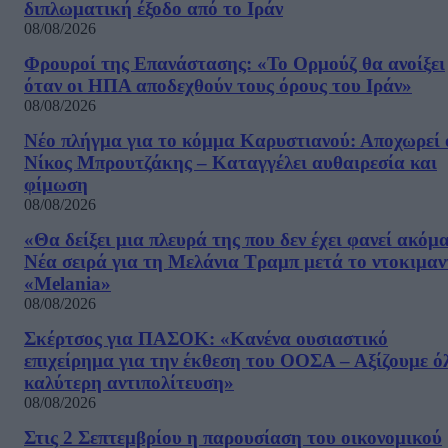
διπλωματική έξοδο από το Ιράν
08/08/2026
Φρουροί της Επανάστασης: «Το Ορμούζ θα ανοίξει
όταν οι ΗΠΑ αποδεχθούν τους όρους του Ιράν»
08/08/2026
Νέο πλήγμα για το κόμμα Καρυστιανού: Αποχωρεί 
Νίκος Μπρουτζάκης – Καταγγέλει αυθαιρεσία και
φίμωση
08/08/2026
«Θα δείξει μια πλευρά της που δεν έχει φανεί ακόμ
Νέα σειρά για τη Μελάνια Τραμπ μετά το ντοκιμαν
«Melania»
08/08/2026
Σκέρτσος για ΠΑΣΟΚ: «Κανένα ουσιαστικό
επιχείρημα για την έκθεση του ΟΟΣΑ – Αξίζουμε ό
καλύτερη αντιπολίτευση»
08/08/2026
Στις 2 Σεπτεμβρίου η παρουσίαση του οικονομικού