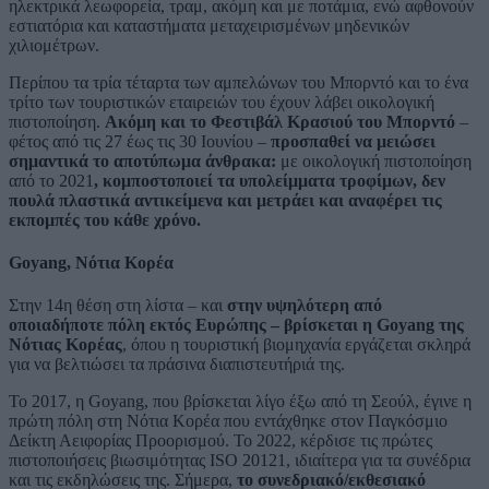
ηλεκτρικά λεωφορεία, τραμ, ακόμη και με ποτάμια, ενώ αφθονούν
εστιατόρια και καταστήματα μεταχειρισμένων μηδενικών
χιλιομέτρων.
Περίπου τα τρία τέταρτα των αμπελώνων του Μπορντό και το ένα
τρίτο των τουριστικών εταιρειών του έχουν λάβει οικολογική
πιστοποίηση.
Ακόμη και το Φεστιβάλ Κρασιού του Μπορντό
–
φέτος από τις 27 έως τις 30 Ιουνίου –
προσπαθεί να μειώσει
σημαντικά το αποτύπωμα άνθρακα:
με οικολογική πιστοποίηση
από το 2021
, κομποστοποιεί τα υπολείμματα τροφίμων, δεν
πουλά πλαστικά αντικείμενα και μετράει και αναφέρει τις
εκπομπές του κάθε χρόνο.
Goyang, Νότια Κορέα
Στην 14η θέση στη λίστα – και
στην υψηλότερη από
οποιαδήποτε πόλη εκτός Ευρώπης – βρίσκεται η Goyang της
Νότιας Κορέας
, όπου η τουριστική βιομηχανία εργάζεται σκληρά
για να βελτιώσει τα πράσινα διαπιστευτήριά της.
Το 2017, η Goyang, που βρίσκεται λίγο έξω από τη Σεούλ, έγινε η
πρώτη πόλη στη Νότια Κορέα που εντάχθηκε στον Παγκόσμιο
Δείκτη Αειφορίας Προορισμού. Το 2022, κέρδισε τις πρώτες
πιστοποιήσεις βιωσιμότητας ISO 20121, ιδιαίτερα για τα συνέδρια
και τις εκδηλώσεις της. Σήμερα,
το συνεδριακό/εκθεσιακό