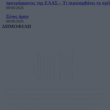
προγράμματος της ΕΛΑΣ – Τι περιλαμβάνει το σχέ
08/08/2026
Ξένος ήμην
08/08/2026
ΔΗΜΟΦΙΛΗ
Μία ομάδα έμπειρων δημοσιογράφων δημιούργησαν πριν μερικά χρόνια το
dailypost.gr, με στόχο την αντικειμενική ενημέρωση και την ανάλυση πίσω από
τους τίτλους των ειδήσεων. Μαζί με μια μαχητική δημοσιογραφική ομάδα,
αποκαλύπτουν πολιτικά και παραπολιτικά θέματα, γράφουν επωνύμως την
άποψη τους, με γνώμονα τον ενημερωμένο αναγνώστη.