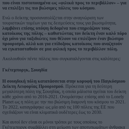
που είναι πιστοποιημένα ως «φιλικά προς το περιβάλλον» – για
να επιλέξει τις πιο βιώσιμες πόλεις του κόσμου
.
Ενώ ο δείκτης προσανατολίζεται στην αναγνώριση των
τουριστικών τομέων για τις δεσμεύσεις τους για βιωσιμότητα,
λαμβάνει επίσης υπόψη δεδομένα που επηρεάζουν τους
κατοίκους της πόλης – καθιστώντας τον δείκτη έναν καλό πόρο
όχι μόνο για ταξιδιώτες που θέλουν να επιλέξουν έναν βιώσιμο
προορισμό, αλλά και για επίδοξους κατοίκους που αναζητούν
να εγκατασταθούν σε μια φιλική προς το περιβάλλον πόλη.
Ακολουθούν πέντε πόλεις που συγκαταλέγονται στις καλύτερες:
Γκέτεμποργκ, Σουηδία
Η σουηδική πόλη κατατάσσεται στην κορυφή του Παγκόσμιου
Δείκτη Αειφορίας Προορισμού
. Πρόκειται για τη δεύτερη
μεγαλύτερη πόλη της Σουηδίας, η οποία μάλιστα ηγείται του δείκτη
κάθε χρόνο από το 2016-2021. Ονομάστηκε επίσης από το Lonely
Planet ως η πόλη με την πιο βιώσιμη διαμονή του κόσμου το 2021.
Το 2022, καταγράφηκε ως μία από τις 100 πόλεις της ΕΕ που
σχεδιάζουν να είναι κλιματικά ουδέτερες έως το 2030.
Και αυτοί δεν είναι οι μόνοι τρόποι με τους οποίους το
Γκέτεμποργκ συμβάλλει στη μείωση των αποτυπωμάτων άνθρακα