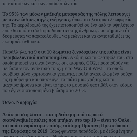
των κατοίκων και των επισκεπτών του.
Το 95% των μέσων μαζικής μεταφοράς της πόλης λειτουργεί
με ανανεώσιμες πηγές ενέργειας
, όπως τα ηλεκτρικά λεωφορεία
της. Το αεροδρόμιό της έχει πιστοποιηθεί σε ένα από τα υψηλότερα
επίπεδα από το σύστημα διαπίστευσης άνθρακα, που σημαίνει ότι
δεσμεύεται να παρακολουθεί, να μειώνει και να αντισταθμίζει τις
εκπομπές άνθρακα.
Παράλληλα,
τα 9 στα 10 δωμάτια ξενοδοχείων της πόλης είναι
περιβαλλοντικά πιστοποιημένα
. Ακόμη και τα φεστιβάλ του, στα
οποία μπορεί να είναι έντονες οι εκπομπές CO2, προσπαθούν να
μειώσουν τον αντίκτυπό τους, με το Way Out West – το οποίο
σερβίρει μόνο χορτοφαγικά γεύματα, πουλά ανακυκλωμένα ρούχα
ως εμπόρευμα και αποφεύγει τα πιάτα μιας χρήσης και τα
μαχαιροπίρουνα και είναι το πρώτο μουσικό φεστιβάλ στον κόσμο
που έγινε πιστοποιημένα βιώσιμο το 2013.
Όσλο, Νορβηγία
Δεύτερο στη λίστα – και η δεύτερη από τις οκτώ
σκανδιναβικές πόλεις που μπήκαν στο top 10 – είναι το Όσλο,
το οποίο ονομάστηκε επίσης επίσημη Πράσινη Πρωτεύουσα
της Ευρώπης το 2019
. Ίσως φαίνεται παράδοξο, με δεδομένη την
οικονομική εξάρτηση της Νορβηγίας από το πετρέλαιο και το