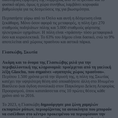
φυσικό αέριο, όμως η χώρα συνήθως λαμβάνει κορυφαία
βαθμολογία για τις δεσμεύσεις της για βιωσιμότητα.
Περπατήστε γύρω από το Όσλο και αυτή η δέσμευση είναι
ξεκάθαρη. Μόνο όσον αφορά τις μεταφορές, η πόλη έχει 270
σταθμούς ποδηλάτων πόλης και 5.000 σταθμούς φόρτισης
ηλεκτρικών οχημάτων. Η πόλη είναι «πράσινη» τόσο μεταφορικά
όσο και κυριολεκτικά. Το 63% του δήμου είναι δασικό, ενώ το 9%
αποτελείται από χώρους πρασίνου και αστικά πάρκα.
Γλασκώβη, Σκωτία
Ακόμη και το όνομα της Γλασκώβης μιλά για την
περιβαλλοντική της κληρονομιά: προέρχεται από τη γαελική
λέξη Glaschu, που σημαίνει «αγαπητός χώρος πρασίνου»
.
Περίπου 1.500 χρόνια μετά την ίδρυσή της, η πόλη της Σκωτίας
κατέχει την υψηλότερη θέση από οποιαδήποτε άλλη στο Ηνωμένο
Βασίλειο (και όγδοη συνολικά) στον Παγκόσμιο Δείκτη Αειφορίας
Προορισμού, όπου κατατάσσεται στις 10 πρώτες θέσεις κάθε
χρόνο από το 2016.
Το 2023, η Γλασκώβη
δημιούργησε μια ζώνη χαμηλών
εκπομπών ρύπων, περιορίζοντας τα αυτοκίνητα που μπορούν
να εισέλθουν στο κέντρο προκειμένου να περιορίσουν την