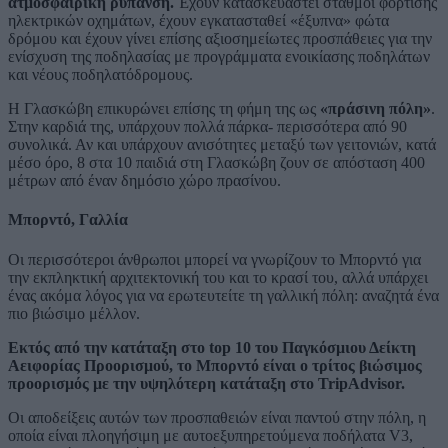
ατμοσφαιρική ρύπανση.
Έχουν κατασκευαστεί σταθμοί φόρτισης
ηλεκτρικών οχημάτων, έχουν εγκατασταθεί «έξυπνα» φώτα
δρόμου και έχουν γίνει επίσης αξιοσημείωτες προσπάθειες για την
ενίσχυση της ποδηλασίας με προγράμματα ενοικίασης ποδηλάτων
και νέους ποδηλατόδρομους.
Η Γλασκώβη επικυρώνει επίσης τη φήμη της ως
«πράσινη πόλη»
.
Στην καρδιά της, υπάρχουν πολλά πάρκα- περισσότερα από 90
συνολικά. Αν και υπάρχουν ανισότητες μεταξύ των γειτονιών, κατά
μέσο όρο, 8 στα 10 παιδιά στη Γλασκώβη ζουν σε απόσταση 400
μέτρων από έναν δημόσιο χώρο πρασίνου.
Μπορντό, Γαλλία
Οι περισσότεροι άνθρωποι μπορεί να γνωρίζουν το Μπορντό για
την εκπληκτική αρχιτεκτονική του και το κρασί του, αλλά υπάρχει
ένας ακόμα λόγος για να ερωτευτείτε τη γαλλική πόλη: αναζητά ένα
πιο βιώσιμο μέλλον.
Εκτός από την κατάταξη στο top 10 του Παγκόσμιου Δείκτη
Αειφορίας Προορισμού, το Μπορντό είναι ο τρίτος βιώσιμος
προορισμός με την υψηλότερη κατάταξη στο TripAdvisor.
Οι αποδείξεις αυτών των προσπαθειών είναι παντού στην πόλη, η
οποία είναι πλοηγήσιμη με αυτοεξυπηρετούμενα ποδήλατα V3,