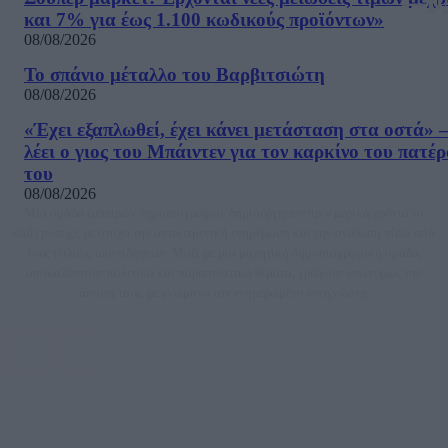
και 7% για έως 1.100 κωδικούς προϊόντων»
08/08/2026
Το σπάνιο μέταλλο του Βαρβιτσιώτη
08/08/2026
«Έχει εξαπλωθεί, έχει κάνει μετάσταση στα οστά» –
λέει ο γιος του Μπάιντεν για τον καρκίνο του πατέ
του
08/08/2026
Μία ομάδα έμπειρων δημοσιογράφων δημιούργησαν πριν μερικά χρόνια το
dailypost.gr, με στόχο την αντικειμενική ενημέρωση και την ανάλυση πίσω από
τους τίτλους των ειδήσεων. Μαζί με μια μαχητική δημοσιογραφική ομάδα,
αποκαλύπτουν πολιτικά και παραπολιτικά θέματα, γράφουν επωνύμως την
άποψη τους, με γνώμονα τον ενημερωμένο αναγνώστη.
DAILYPOST.GR – ΤΑΥΤΌΤΗΤΑ