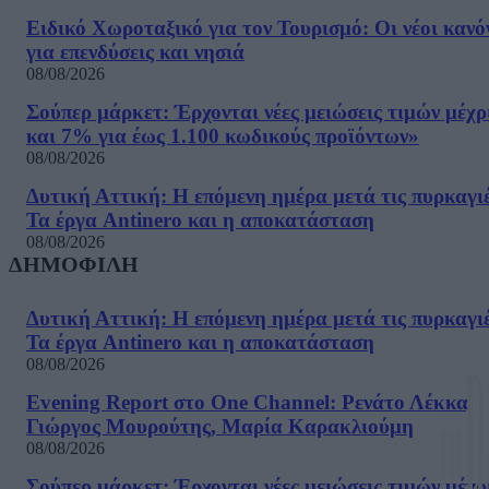
Ειδικό Χωροταξικό για τον Τουρισμό: Οι νέοι κανό
για επενδύσεις και νησιά
08/08/2026
Σούπερ μάρκετ: Έρχονται νέες μειώσεις τιμών μέχρ
και 7% για έως 1.100 κωδικούς προϊόντων»
08/08/2026
Δυτική Αττική: Η επόμενη ημέρα μετά τις πυρκαγιέ
Τα έργα Antinero και η αποκατάσταση
08/08/2026
ΔΗΜΟΦΙΛΗ
Δυτική Αττική: Η επόμενη ημέρα μετά τις πυρκαγιέ
Τα έργα Antinero και η αποκατάσταση
08/08/2026
Evening Report στο One Channel: Ρενάτο Λέκκα,
Γιώργος Μουρούτης, Μαρία Καρακλιούμη
08/08/2026
Σούπερ μάρκετ: Έρχονται νέες μειώσεις τιμών μέχρ