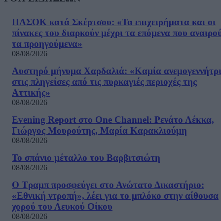
ΠΑΣΟΚ κατά Σκέρτσου: «Τα επιχειρήματα και οι
πίνακες του διαρκούν μέχρι τα επόμενα που αναιρο
τα προηγούμενα»
08/08/2026
Αυστηρό μήνυμα Χαρδαλιά: «Καμία ανεμογεννήτρ
στις πληγείσες από τις πυρκαγιές περιοχές της
Αττικής»
08/08/2026
Evening Report στο One Channel: Ρενάτο Λέκκα,
Γιώργος Μουρούτης, Μαρία Καρακλιούμη
08/08/2026
Το σπάνιο μέταλλο του Βαρβιτσιώτη
08/08/2026
Ο Τραμπ προσφεύγει στο Ανώτατο Δικαστήριο:
«Εθνική ντροπή», λέει για το μπλόκο στην αίθουσα
χορού του Λευκού Οίκου
08/08/2026