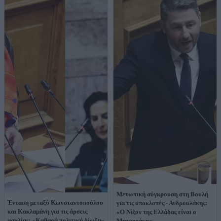
Μετωπική σύγκρουση στη Βουλή
Ένταση μεταξύ Κωνσταντοπούλου
για τις υποκλοπές - Ανδρουλάκης:
και Κακλαμάνη για τις άρσεις
«Ο Νίξον της Ελλάδας είναι ο
ασυλίας: «Καθαρά πολιτική δίωξη»
Μητσοτάκης»