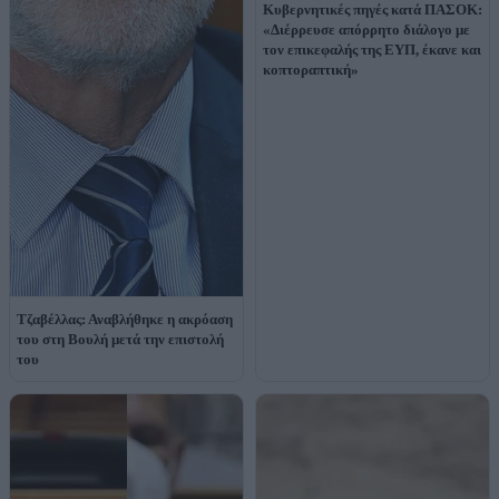
Κυβερνητικές πηγές κατά ΠΑΣΟΚ:
«Διέρρευσε απόρρητο διάλογο με
τον επικεφαλής της ΕΥΠ, έκανε και
κοπτοραπτική»
Τζαβέλλας: Αναβλήθηκε η ακρόαση
του στη Βουλή μετά την επιστολή
του