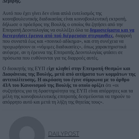
Δεμίρης.
Αυτό που έχει γίνει δεν είναι απλά ευτελισμός της
κοινοβουλευτικής διαδικασίας είναι κοινοβουλευτική εκτροπή,
δήλωσε ο πρόεδρος της Βουλής ο οποίος θα ζητήσει από την
Επιτροπή Δεοντολογίας να συλλέξει όλα τα
δημοσιεύματα και να
διενεργήσει έρευνα από πού διέρρευσαν στιχομυθίες
, διαρροή
που συνιστά έως και «ποινικό αδίκημα», και στη συνέχεια να
προχωρήσουν οι «νόμιμες διαδικασίες», όπως χαρακτηριστικά
ανέφερε, αν η έρευνα της Επιτροπής Δεοντολογίας φτάσει σε
πρόσωπα που ευθύνονται για τις διαρροές αυτές.
Ο διοικητής της ΕΥΠ ε
ίχε κληθεί στην Επιτροπή Θεσμών και
Διαφάνειας της Βουλής, μετά από αιτήματα των κομμάτων της
αντιπολίτευσης. Η ακρόαση του έγινε σύμφωνα με το άρθρο
43Α του Κανονισμού της Βουλής το οποίο ορίζει
ότι «οι
συζητήσεις για τη δραστηριότητα της ΕΥΠ είναι απόρρητες και τα
μέλη της κοινοβουλευτικής επιτροπής δεσμεύονται να τηρούν το
απόρρητο αυτό και μετά τη λήξη της θητείας τους».
DAILYPOST