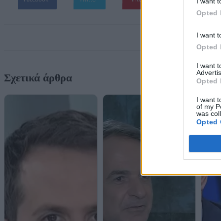
I want t
Opted 
I want t
Opted 
I want 
Advertis
Σχετικά άρθρα
Opted 
I want t
of my P
was col
Opted 