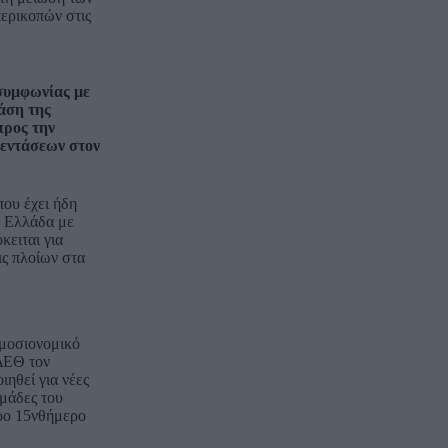
ερικοπών στις
 συμφωνίας με
άση της
προς την
 εντάσεων στον
που έχει ήδη
ν Ελλάδα με
κειται για
ις πλοίων στα
ημοσιονομικό
ΔΕΘ τον
ιηθεί για νέες
ομάδες του
ερο 15νθήμερο