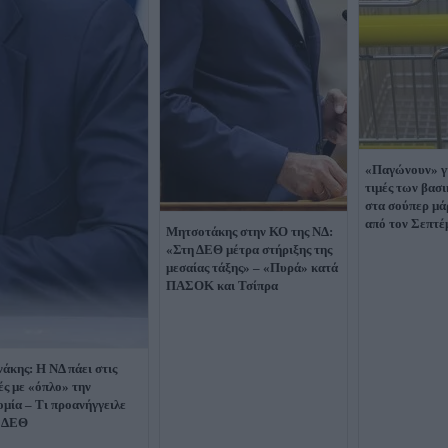
«Παγώνουν» γι
τιμές των βασ
στα σούπερ μά
από τον Σεπτέ
Μητσοτάκης στην ΚΟ της ΝΔ:
«Στη ΔΕΘ μέτρα στήριξης της
μεσαίας τάξης» – «Πυρά» κατά
ΠΑΣΟΚ και Τσίπρα
άκης: Η ΝΔ πάει στις
ές με «όπλο» την
ομία – Τι προανήγγειλε
η ΔΕΘ