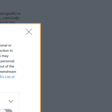
οκληρωθεί οι
ς, επανέλαβε
ιχεία που
ό 5 χρόνια. Το
ος τη σημασία
στην υλοποίηση
ριο του 2026.
sonal or
ection to
ou may
 personal
out of the
 downstream
B’s List of