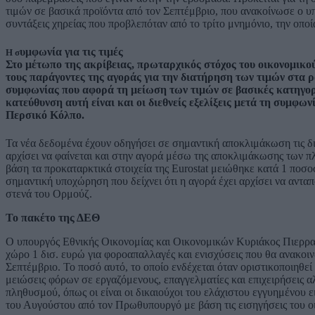
τιμών σε βασικά προϊόντα από τον Σεπτέμβριο, που ανακοίνωσε ο 
συντάξεις χηρείας που προβλεπόταν από το τρίτο μνημόνιο, την οπ
υμφωνία για τις τιμές
Η σ
Στο μέτωπο της ακρίβειας, πρωταρχικός στόχος του οικονομικο
τους παράγοντες της αγοράς για την διατήρηση των τιμών στα 
συμφωνίας που αφορά τη μείωση των τιμών σε βασικές κατηγορ
κατεύθυνση αυτή είναι και οι διεθνείς εξελίξεις μετά τη συμ
Περσικό Κόλπο.
Τα νέα δεδομένα έχουν οδηγήσει σε σημαντική αποκλιμάκωση τις διε
αρχίσει να φαίνεται και στην αγορά μέσω της αποκλιμάκωσης των π
βάση τα προκαταρκτικά στοιχεία της Eurostat μειώθηκε κατά 1 ποσο
σημαντική υποχώρηση που δείχνει ότι η αγορά έχει αρχίσει να ανταπ
στενά του Ορμούζ.
Το πακέτο της ΔΕΘ
Ο υπουργός Εθνικής Οικονομίας και Οικονομικών Κυριάκος Πιερρακ
χώρο 1 δισ. ευρώ για φοροαπαλλαγές και ενισχύσεις που θα ανακ
Σεπτέμβριο. Το ποσό αυτό, το οποίο ενδέχεται όταν οριστικοποιηθεί
μειώσεις φόρων σε εργαζόμενους, επαγγελματίες και επιχειρήσεις α
πληθυσμού, όπως οι είναι οι δικαιούχοι του ελάχιστου εγγυημένου 
του Αυγούστου από τον Πρωθυπουργό με βάση τις εισηγήσεις του οι