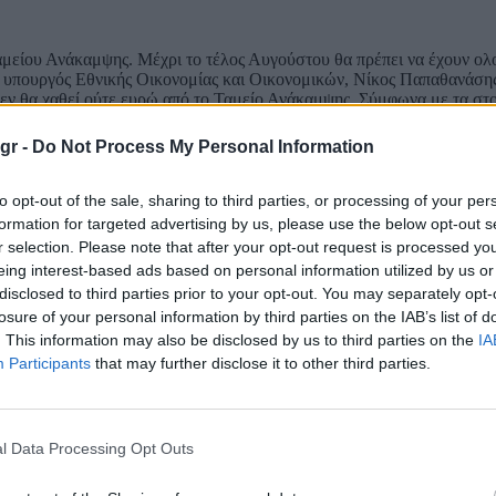
Ταμείου Ανάκαμψης. Μέχρι το τέλος Αυγούστου θα πρέπει να έχουν ολ
ς υπουργός Εθνικής Οικονομίας και Οικονομικών, Νίκος Παπαθανάση
ν θα χαθεί ούτε ευρώ από το Ταμείο Ανάκαμψης. Σύμφωνα με τα στο
% ( 24,6 δισ. ευρώ) έχουν εισρεύσει στην οικονομία σε λιγότερο απ
ας την Ελλάδα στην 1η θέση μεταξύ των κρατών μελών της ΕΕ ως πρ
gr -
Do Not Process My Personal Information
ικό σχέδιο είναι οπισθοβαρές, γι’ αυτό υπάρχει φυσιολογική εξέλιξη 
ούνται και το 2027, αφού η τελευταία εκταμίευση θα γίνει τον Δεκέμβ
to opt-out of the sale, sharing to third parties, or processing of your per
formation for targeted advertising by us, please use the below opt-out s
r selection. Please note that after your opt-out request is processed y
eing interest-based ads based on personal information utilized by us or
disclosed to third parties prior to your opt-out. You may separately opt-
losure of your personal information by third parties on the IAB’s list of
. This information may also be disclosed by us to third parties on the
IA
Participants
that may further disclose it to other third parties.
l Data Processing Opt Outs