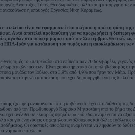
υπουργός Ανάπτυξης Τάκης Θεοδωρικάκος αλλά και η κατάργηση των π
οία ανακοίνωσε η υπουργός Εργασίας Νίκη Κεραμέως.
ύ επιτελείου είναι να εφαρμοστεί στο ακέραιο η πρώτη φάση της
ράφια. Αυτό αποτελεί προϋπόθεση για να προχωρήσει η δεύτερη φ
ίες αγαθών στα σούπερ μάρκετ από τον Σεπτέμβριο. Θετικές ως 
φωνία ΗΠΑ-Ιράν για κατάπαυση του πυρός και η αποκλιμάκωση των
θνείς τιμές του πετρελαίου στα επίπεδα των 70 δολ/βαρέλι, γεγονός 
ληθωριστικών πιέσεων. Είναι χαρακτηριστικό ότι ο πληθωρισμός στη
στιαία μονάδα τον Ιούλιο, στο 3,9% από 4,9% που ήταν τον Μάιο. Πρό
οκρίνεται στην νέα κατάσταση που έχει δημιουργηθεί για τις διελεύσε
άκης έχει ήδη ανακοινώσει ότι η κυβέρνηση έχει στη διάθεσή της δ
οινωθούν από τον Πρωθυπουργό Κυριάκο Μητσοτάκη από το βήμα της 
 να έχει ανέλθει σε ελαφρώς υψηλότερα επίπεδα, αναμένεται να αξιοπο
λλά και για ενισχύσεις σε χαμηλοσυνταξιούχους και άλλες ευάλωτες 
εισοδήματος. Οι οριστικές αποφάσεις αναμένεται να ληφθούν το δεύτ
κονομικού επιτελείου.