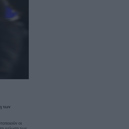
η των
στοποιούν οι
 τη μείωση των