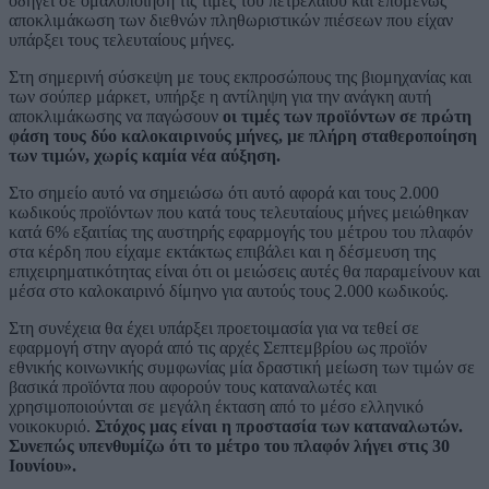
οδηγεί σε ομαλοποίηση τις τιμές του πετρελαίου και επομένως
αποκλιμάκωση των διεθνών πληθωριστικών πιέσεων που είχαν
υπάρξει τους τελευταίους μήνες.
Στη σημερινή σύσκεψη με τους εκπροσώπους της βιομηχανίας και
των σούπερ μάρκετ, υπήρξε η αντίληψη για την ανάγκη αυτή
αποκλιμάκωσης να παγώσουν
οι τιμές των προϊόντων σε πρώτη
φάση τους δύο καλοκαιρινούς μήνες, με πλήρη σταθεροποίηση
των τιμών, χωρίς καμία νέα αύξηση.
Στο σημείο αυτό να σημειώσω ότι αυτό αφορά και τους 2.000
κωδικούς προϊόντων που κατά τους τελευταίους μήνες μειώθηκαν
κατά 6% εξαιτίας της αυστηρής εφαρμογής του μέτρου του πλαφόν
στα κέρδη που είχαμε εκτάκτως επιβάλει και η δέσμευση της
επιχειρηματικότητας είναι ότι οι μειώσεις αυτές θα παραμείνουν και
μέσα στο καλοκαιρινό δίμηνο για αυτούς τους 2.000 κωδικούς.
Στη συνέχεια θα έχει υπάρξει προετοιμασία για να τεθεί σε
εφαρμογή στην αγορά από τις αρχές Σεπτεμβρίου ως προϊόν
εθνικής κοινωνικής συμφωνίας μία δραστική μείωση των τιμών σε
βασικά προϊόντα που αφορούν τους καταναλωτές και
χρησιμοποιούνται σε μεγάλη έκταση από το μέσο ελληνικό
νοικοκυριό.
Στόχος μας είναι η προστασία των καταναλωτών.
Συνεπώς υπενθυμίζω ότι το μέτρο του πλαφόν λήγει στις 30
Ιουνίου».