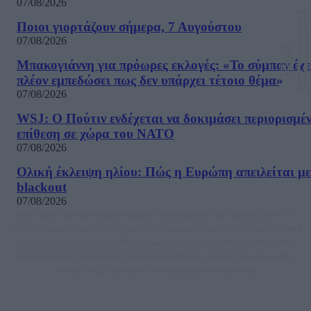
07/08/2026
Ποιοι γιορτάζουν σήμερα, 7 Αυγούστου
07/08/2026
Μπακογιάννη για πρόωρες εκλογές: «Το σύμπαν έχε
πλέον εμπεδώσει πως δεν υπάρχει τέτοιο θέμα»
07/08/2026
WSJ: Ο Πούτιν ενδέχεται να δοκιμάσει περιορισμέ
επίθεση σε χώρα του ΝΑΤΟ
07/08/2026
Ολική έκλειψη ηλίου: Πώς η Ευρώπη απειλείται με
blackout
07/08/2026
Μία ομάδα έμπειρων δημοσιογράφων δημιούργησαν πριν μερικά χρόνια το
dailypost.gr, με στόχο την αντικειμενική ενημέρωση και την ανάλυση πίσω από
τους τίτλους των ειδήσεων. Μαζί με μια μαχητική δημοσιογραφική ομάδα,
αποκαλύπτουν πολιτικά και παραπολιτικά θέματα, γράφουν επωνύμως την
άποψη τους, με γνώμονα τον ενημερωμένο αναγνώστη.