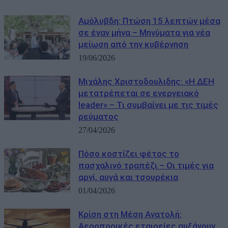
Αμόλυβδη: Πτώση 15 λεπτών μέσα
σε έναν μήνα – Μηνύματα για νέα
μείωση από την κυβέρνηση
19/06/2026
Μιχάλης Χριστοδουλιδης: «Η ΔΕΗ
μετατρέπεται σε ενεργειακό
leader» – Τι συμβαίνει με τις τιμές
ρεύματος
27/04/2026
Πόσο κοστίζει φέτος το
πασχαλινό τραπέζι – Οι τιμές για
αρνί, αυγά και τσουρέκια
01/04/2026
Κρίση στη Μέση Ανατολή:
Αεροπορικές εταιρείες αυξάνουν