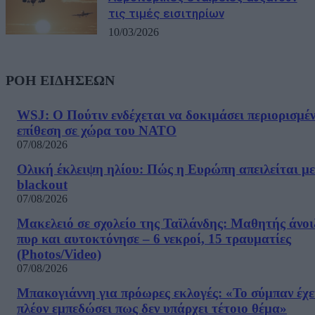
τις τιμές εισιτηρίων
10/03/2026
ΡΟΗ ΕΙΔΗΣΕΩΝ
WSJ: Ο Πούτιν ενδέχεται να δοκιμάσει περιορισμέ
επίθεση σε χώρα του ΝΑΤΟ
07/08/2026
Ολική έκλειψη ηλίου: Πώς η Ευρώπη απειλείται με
blackout
07/08/2026
Μακελειό σε σχολείο της Ταϊλάνδης: Μαθητής άνοι
πυρ και αυτοκτόνησε – 6 νεκροί, 15 τραυματίες
(Photos/Video)
07/08/2026
Μπακογιάννη για πρόωρες εκλογές: «Το σύμπαν έχε
πλέον εμπεδώσει πως δεν υπάρχει τέτοιο θέμα»