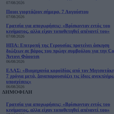
07/08/2026
Ποιοι γιορτάζουν σήμερα, 7 Αυγούστου
07/08/2026
Γρατσία για αποχωρήσεις: «Bρίσκονταν εντός του
κινήματος, αλλα είχαν τοποθετηθεί απέναντί του»
07/08/2026
ΗΠΑ: Επιτροπή της Γερουσίας προτείνει άσκηση
διώξεων σε βάρος του πρώην συμβούλου για την Co
Άντονι Φάουτσι
06/08/2026
ΕΛΑΣ: «Βιομηχανία κοροϊδίας από τον Μητσοτάκ
7 χρόνια μετά, ξαναπαρουσιάζει τις ίδιες ανεκπλήρ
υποσχέσεις»
06/08/2026
ΔΗΜΟΦΙΛΗ
Γρατσία για αποχωρήσεις: «Bρίσκονταν εντός του
κινήματος, αλλα είχαν τοποθετηθεί απέναντί του»