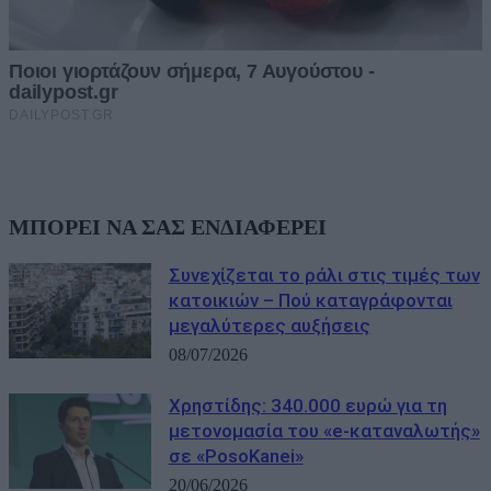
ΜΠΟΡΕΙ ΝΑ ΣΑΣ ΕΝΔΙΑΦΕΡΕΙ
Συνεχίζεται το ράλι στις τιμές των
κατοικιών – Πού καταγράφονται
μεγαλύτερες αυξήσεις
08/07/2026
Χρηστίδης: 340.000 ευρώ για τη
μετονομασία του «e-καταναλωτής»
σε «PosoKanei»
20/06/2026