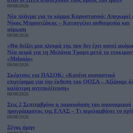
08/08/2026
Νέο πλήγμα για το κόμμα Καρυστιανού: Αποχωρεί 
Νίκος Μπρουτζάκης – Καταγγέλει αυθαιρεσία και
φίμωση
08/08/2026
«Θα δείξει μια πλευρά της που δεν έχει φανεί ακόμ
Νέα σειρά για τη Μελάνια Τραμπ μετά το ντοκιμαν
«Melania»
08/08/2026
Σκέρτσος για ΠΑΣΟΚ: «Κανένα ουσιαστικό
επιχείρημα για την έκθεση του ΟΟΣΑ – Αξίζουμε ό
καλύτερη αντιπολίτευση»
08/08/2026
Στις 2 Σεπτεμβρίου η παρουσίαση του οικονομικού
προγράμματος της ΕΛΑΣ – Τι περιλαμβάνει το σχέ
08/08/2026
Ξένος ήμην