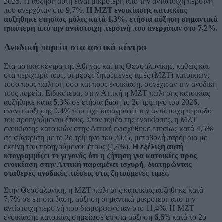
2025. H αύξηση αυτή είναι μικρότερη από την αντίστοιχη περσινή
που ανερχόταν στο 9,7%.
Η ΜΖΤ ενοικίασης κατοικίας
αυξήθηκε ετησίως μόλις κατά 1,3%, ετήσια αύξηση σημαντικά
ηπιότερη από την αντίστοιχη περσινή που ανερχόταν στο 7,2%.
Ανοδική πορεία στα αστικά κέντρα
Στα αστικά κέντρα της Αθήνας και της Θεσσαλονίκης, καθώς και
στα περίχωρά τους, οι μέσες ζητούμενες τιμές (ΜΖΤ) κατοικιών,
τόσο προς πώληση όσο και προς ενοικίαση, συνέχισαν την ανοδική
τους πορεία. Ειδικότερα, στην Αττική η ΜΖΤ πώλησης κατοικίας
αυξήθηκε κατά 5,3% σε ετήσια βάση το 2ο τρίμηνο του 2026,
έναντι αύξησης 9,4% που είχε καταγραφεί την αντίστοιχη περίοδο
του προηγούμενου έτους. Στον τομέα της ενοικίασης, η ΜΖΤ
ενοικίασης κατοικιών στην Αττική ενισχύθηκε ετησίως κατά 4,5%
σε σύγκριση με το 2ο τρίμηνο του 2025, μεταβολή παρόμοια με
εκείνη του προηγούμενου έτους (4,4%).
Η εξέλιξη αυτή
υπογραμμίζει το γεγονός ότι η ζήτηση για κατοικίες προς
ενοικίαση στην Αττική παραμένει ισχυρή, διατηρώντας
σταθερές ανοδικές πιέσεις στις ζητούμενες τιμές.
Στην Θεσσαλονίκη, η ΜΖΤ πώλησης κατοικίας αυξήθηκε κατά
7,7% σε ετήσια βάση, αύξηση σημαντικά μικρότερη από την
αντίστοιχη περσινή που διαμορφωνόταν στο 11,4%. Η ΜΖΤ
ενοικίασης κατοικίας σημείωσε ετήσια αύξηση 6,6% κατά το 2ο