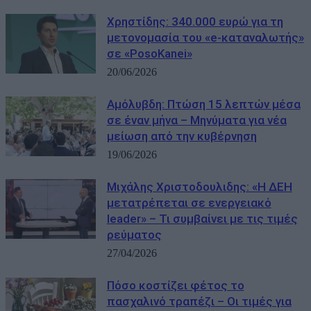
Χρηστίδης: 340.000 ευρώ για τη
μετονομασία του «e-καταναλωτής»
σε «PosoKanei»
20/06/2026
Αμόλυβδη: Πτώση 15 λεπτών μέσα
σε έναν μήνα – Μηνύματα για νέα
μείωση από την κυβέρνηση
19/06/2026
Μιχάλης Χριστοδουλιδης: «Η ΔΕΗ
μετατρέπεται σε ενεργειακό
leader» – Τι συμβαίνει με τις τιμές
ρεύματος
27/04/2026
Πόσο κοστίζει φέτος το
πασχαλινό τραπέζι – Οι τιμές για