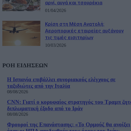
αρνί, αυγά και τσουρέκια
01/04/2026
Κρίση στη Μέση Ανατολή:
Αεροπορικές εταιρείες αυξάνουν
τις τιμές εισιτηρίων
10/03/2026
ΡΟΗ ΕΙΔΗΣΕΩΝ
Η Ισπανία επιβάλλει συνοριακούς ελέγχους σε
ταξιδιώτες από την Ιταλία
08/08/2026
CNN: Γιατί ο κορυφαίος στρατηγός του Τραμπ ζητ
διπλωματική έξοδο από το Ιράν
08/08/2026
Φρουροί της Επανάστασης: «Το Ορμούζ θα ανοίξει
όταν οι ΗΠΑ αποδεχθούν τους όρους του Ιράν»