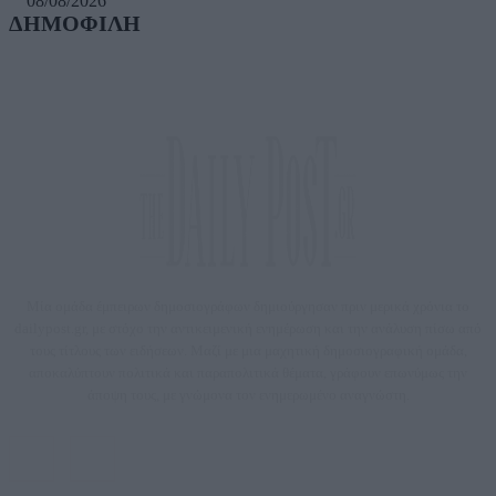
08/08/2026
ΔΗΜΟΦΙΛΗ
Μία ομάδα έμπειρων δημοσιογράφων δημιούργησαν πριν μερικά χρόνια το
dailypost.gr, με στόχο την αντικειμενική ενημέρωση και την ανάλυση πίσω από
τους τίτλους των ειδήσεων. Μαζί με μια μαχητική δημοσιογραφική ομάδα,
αποκαλύπτουν πολιτικά και παραπολιτικά θέματα, γράφουν επωνύμως την
άποψη τους, με γνώμονα τον ενημερωμένο αναγνώστη.