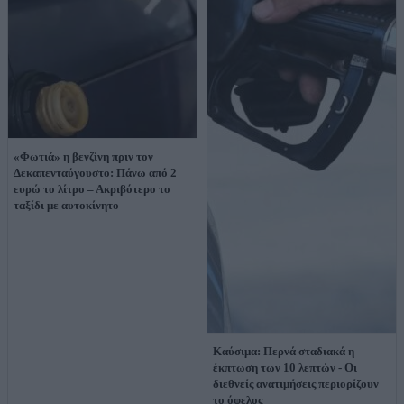
«Φωτιά» η βενζίνη πριν τον
Δεκαπενταύγουστο: Πάνω από 2
ευρώ το λίτρο – Ακριβότερο το
ταξίδι με αυτοκίνητο
Kαύσιμα: Περνά σταδιακά η
έκπτωση των 10 λεπτών - Oι
διεθνείς ανατιμήσεις περιορίζουν
το όφελος