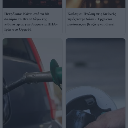
Πετρέλαιο: Κάτω από τα 80
Καύσιμα: Πτώση στις διεθνείς
δολάρια το Brent λόγω της
τιμές πετρελαίου - Έρχονται
πιθανότητας για συμφωνία ΗΠΑ -
μειώσεις σε βενζίνη και diesel
Ιράν στο Ορμούζ