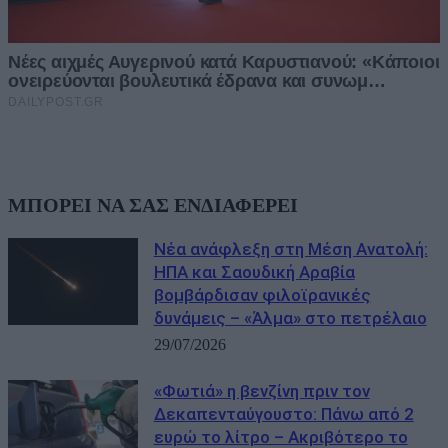
ΜΠΟΡΕΙ ΝΑ ΣΑΣ ΕΝΔΙΑΦΕΡΕΙ
Νέα ανάφλεξη στη Μέση Ανατολή:
ΗΠΑ και Σαουδική Αραβία
βομβάρδισαν φιλοϊρανικές
δυνάμεις – «Άλμα» στο πετρέλαιο
29/07/2026
«Φωτιά» η βενζίνη πριν τον
Δεκαπενταύγουστο: Πάνω από 2
ευρώ το λίτρο – Ακριβότερο το