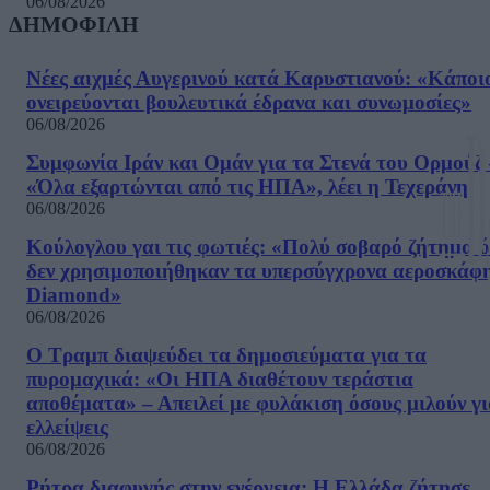
06/08/2026
ΔΗΜΟΦΙΛΗ
Νέες αιχμές Αυγερινού κατά Καρυστιανού: «Kάποι
ονειρεύονται βουλευτικά έδρανα και συνωμοσίες»
06/08/2026
Συμφωνία Ιράν και Ομάν για τα Στενά του Ορμούζ 
«Όλα εξαρτώνται από τις ΗΠΑ», λέει η Τεχεράνη
06/08/2026
Κούλογλου γαι τις φωτιές: «Πολύ σοβαρό ζήτημα ό
δεν χρησιμοποιήθηκαν τα υπερσύγχρονα αεροσκάφ
Diamond»
06/08/2026
Ο Τραμπ διαψεύδει τα δημοσιεύματα για τα
πυρομαχικά: «Οι ΗΠΑ διαθέτουν τεράστια
αποθέματα» – Απειλεί με φυλάκιση όσους μιλούν γ
ελλείψεις
06/08/2026
Ρήτρα διαφυγής στην ενέργεια: Η Ελλάδα ζήτησε