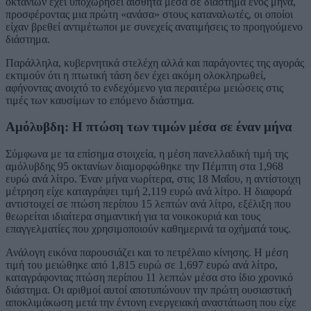
οκτανίων έχει υποχωρήσει αισθητά μέσα σε διάστημα ενός μήνα,
προσφέροντας μια πρώτη «ανάσα» στους καταναλωτές, οι οποίοι
είχαν βρεθεί αντιμέτωποι με συνεχείς ανατιμήσεις το προηγούμενο
διάστημα.
Παράλληλα, κυβερνητικά στελέχη αλλά και παράγοντες της αγοράς
εκτιμούν ότι η πτωτική τάση δεν έχει ακόμη ολοκληρωθεί,
αφήνοντας ανοιχτό το ενδεχόμενο για περαιτέρω μειώσεις στις
τιμές των καυσίμων το επόμενο διάστημα.
Αμόλυβδη: Η πτώση των τιμών μέσα σε έναν μήνα
Σύμφωνα με τα επίσημα στοιχεία, η μέση πανελλαδική τιμή της
αμόλυβδης 95 οκτανίων διαμορφώθηκε την Πέμπτη στα 1,968
ευρώ ανά λίτρο. Έναν μήνα νωρίτερα, στις 18 Μαΐου, η αντίστοιχη
μέτρηση είχε καταγράψει τιμή 2,119 ευρώ ανά λίτρο. Η διαφορά
αντιστοιχεί σε πτώση περίπου 15 λεπτών ανά λίτρο, εξέλιξη που
θεωρείται ιδιαίτερα σημαντική για τα νοικοκυριά και τους
επαγγελματίες που χρησιμοποιούν καθημερινά τα οχήματά τους.
Ανάλογη εικόνα παρουσιάζει και το πετρέλαιο κίνησης. Η μέση
τιμή του μειώθηκε από 1,815 ευρώ σε 1,697 ευρώ ανά λίτρο,
καταγράφοντας πτώση περίπου 11 λεπτών μέσα στο ίδιο χρονικό
διάστημα. Οι αριθμοί αυτοί αποτυπώνουν την πρώτη ουσιαστική
αποκλιμάκωση μετά την έντονη ενεργειακή αναστάτωση που είχε