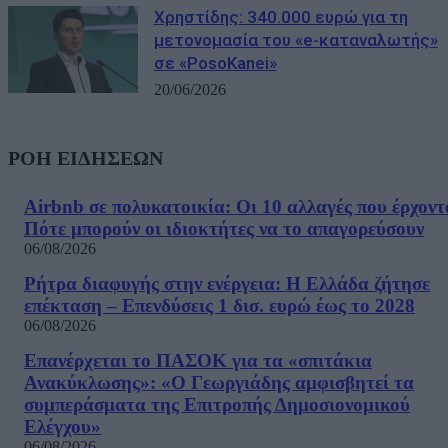
Χρηστίδης: 340.000 ευρώ για τη
μετονομασία του «e-καταναλωτής»
σε «PosoKanei»
20/06/2026
ΡΟΗ ΕΙΔΗΣΕΩΝ
Airbnb σε πολυκατοικία: Οι 10 αλλαγές που έρχοντ
Πότε μπορούν οι ιδιοκτήτες να το απαγορεύσουν
06/08/2026
Ρήτρα διαφυγής στην ενέργεια: Η Ελλάδα ζήτησε
επέκταση – Επενδύσεις 1 δισ. ευρώ έως το 2028
06/08/2026
Επανέρχεται το ΠΑΣΟΚ για τα «σπιτάκια
Ανακύκλωσης»: «Ο Γεωργιάδης αμφισβητεί τα
συμπεράσματα της Επιτροπής Δημοσιονομικού
Ελέγχου»
06/08/2026