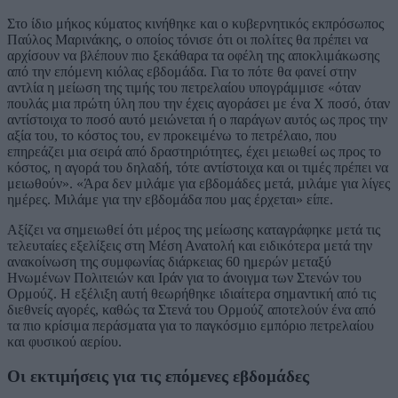
Στο ίδιο μήκος κύματος κινήθηκε και ο κυβερνητικός εκπρόσωπος
Παύλος Μαρινάκης, ο οποίος τόνισε ότι οι πολίτες θα πρέπει να
αρχίσουν να βλέπουν πιο ξεκάθαρα τα οφέλη της αποκλιμάκωσης
από την επόμενη κιόλας εβδομάδα. Για το πότε θα φανεί στην
αντλία η μείωση της τιμής του πετρελαίου υπογράμμισε «όταν
πουλάς μια πρώτη ύλη που την έχεις αγοράσει με ένα Χ ποσό, όταν
αντίστοιχα το ποσό αυτό μειώνεται ή ο παράγων αυτός ως προς την
αξία του, το κόστος του, εν προκειμένω το πετρέλαιο, που
επηρεάζει μια σειρά από δραστηριότητες, έχει μειωθεί ως προς το
κόστος, η αγορά του δηλαδή, τότε αντίστοιχα και οι τιμές πρέπει να
μειωθούν». «Άρα δεν μιλάμε για εβδομάδες μετά, μιλάμε για λίγες
ημέρες. Μιλάμε για την εβδομάδα που μας έρχεται» είπε.
Αξίζει να σημειωθεί ότι μέρος της μείωσης καταγράφηκε μετά τις
τελευταίες εξελίξεις στη Μέση Ανατολή και ειδικότερα μετά την
ανακοίνωση της συμφωνίας διάρκειας 60 ημερών μεταξύ
Ηνωμένων Πολιτειών και Ιράν για το άνοιγμα των Στενών του
Ορμούζ. Η εξέλιξη αυτή θεωρήθηκε ιδιαίτερα σημαντική από τις
διεθνείς αγορές, καθώς τα Στενά του Ορμούζ αποτελούν ένα από
τα πιο κρίσιμα περάσματα για το παγκόσμιο εμπόριο πετρελαίου
και φυσικού αερίου.
Οι εκτιμήσεις για τις επόμενες εβδομάδες