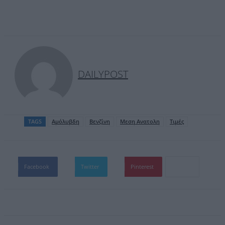
DAILYPOST
TAGS
Αμόλυβδη
Βενζίνη
Μεση Ανατολη
Τιμές
Facebook
Twitter
Pinterest