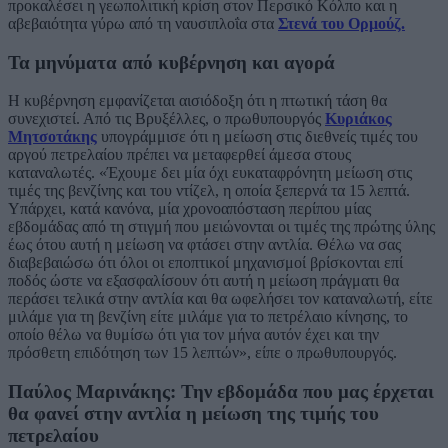
προκαλέσει η γεωπολιτική κρίση στον Περσικό Κόλπο και η
αβεβαιότητα γύρω από τη ναυσιπλοΐα στα
Στενά του Ορμούζ.
Τα μηνύματα από κυβέρνηση και αγορά
Η κυβέρνηση εμφανίζεται αισιόδοξη ότι η πτωτική τάση θα
συνεχιστεί. Από τις Βρυξέλλες, ο πρωθυπουργός
Κυριάκος
Μητσοτάκης
υπογράμμισε ότι η μείωση στις διεθνείς τιμές του
αργού πετρελαίου πρέπει να μεταφερθεί άμεσα στους
καταναλωτές. «Έχουμε δει μία όχι ευκαταφρόνητη μείωση στις
τιμές της βενζίνης και του ντίζελ, η οποία ξεπερνά τα 15 λεπτά.
Υπάρχει, κατά κανόνα, μία χρονοαπόσταση περίπου μίας
εβδομάδας από τη στιγμή που μειώνονται οι τιμές της πρώτης ύλης
έως ότου αυτή η μείωση να φτάσει στην αντλία. Θέλω να σας
διαβεβαιώσω ότι όλοι οι εποπτικοί μηχανισμοί βρίσκονται επί
ποδός ώστε να εξασφαλίσουν ότι αυτή η μείωση πράγματι θα
περάσει τελικά στην αντλία και θα ωφελήσει τον καταναλωτή, είτε
μιλάμε για τη βενζίνη είτε μιλάμε για το πετρέλαιο κίνησης, το
οποίο θέλω να θυμίσω ότι για τον μήνα αυτόν έχει και την
πρόσθετη επιδότηση των 15 λεπτών», είπε ο πρωθυπουργός.
Παύλος Μαρινάκης: Την εβδομάδα που μας έρχεται
θα φανεί στην αντλία η μείωση της τιμής του
πετρελαίου