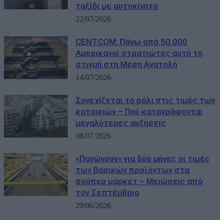
ταξίδι με αυτοκίνητο
22/07/2026
CENTCOM: Πάνω από 50.000
Αμερικανοί στρατιώτες αυτή τη
στιγμή στη Μέση Ανατολή
14/07/2026
Συνεχίζεται το ράλι στις τιμές των
κατοικιών – Πού καταγράφονται
μεγαλύτερες αυξήσεις
08/07/2026
«Παγώνουν» για δύο μήνες οι τιμές
των βασικών προϊόντων στα
σούπερ μάρκετ – Μειώσεις από
τον Σεπτέμβριο
29/06/2026