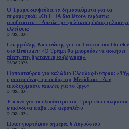
Ο Τραμπ διαψεύδει τα δημοσιεύματα για τα
πυρομαχικά: «Οι ΗΠΑ διαθέτουν τεράστια
αποθέματα» – Απειλεί με φυλάκιση όσους μιλούν γ
ελλείψεις
06/08/2026
Γεωργιάδης-Κυρανάκης για τα Γλυπτά του Παρθε
στο Breitbart: «Ο Τραμπ θα μπορούσε να ασκήσει
πίεση στη βρετανική κυβέρνηση»
06/08/2026
Παπασταύρου για καλώδιο Ελλάδας-Κύπρου: «Ψή
εμπιστοσύνης η είσοδος της Meridiam – Δεν
αποδεχόμαστε απειλές για το έργο»
06/08/2026
Έρευνα για το ελικόπτερο του Τραμπ που πλησίασε
επικίνδυνα επιβατικό αεροπλάνο
06/08/2026
Ποιοι γιορτάζουν σήμερα, 6 Αυγούστου