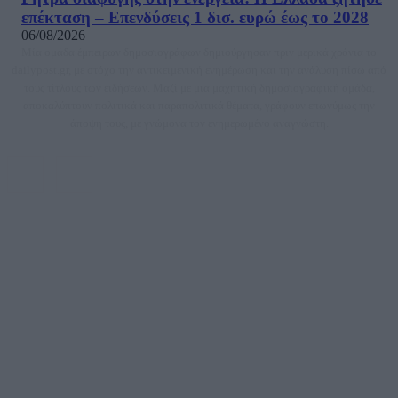
επέκταση – Επενδύσεις 1 δισ. ευρώ έως το 2028
06/08/2026
Μία ομάδα έμπειρων δημοσιογράφων δημιούργησαν πριν μερικά χρόνια το
dailypost.gr, με στόχο την αντικειμενική ενημέρωση και την ανάλυση πίσω από
τους τίτλους των ειδήσεων. Μαζί με μια μαχητική δημοσιογραφική ομάδα,
αποκαλύπτουν πολιτικά και παραπολιτικά θέματα, γράφουν επωνύμως την
άποψη τους, με γνώμονα τον ενημερωμένο αναγνώστη.
DAILYPOST.GR – ΤΑΥΤΌΤΗΤΑ
Ιδιοκτήτρια εταιρεία: «ΝΟΗΣΙΣ ΙΚΕ»
Έδρα: Δήμος Αμαρουσίου Αττικής, Αγ. Αθανασίου αρ. 21, Τ.Κ. 15125
ΑΦΜ: 801093076, Δ.Ο.Υ.: ΚΕΦΟΔΕ ΑΤΤΙΚΗΣ, E-mail: press@dailypost.gr, Τηλ.
επικοινωνίας: 2108066997
Νόμιμος Εκπρόσωπος: Ζαχαρός Σταμάτης
Μέτοχοι: Ζαχαρός Σταμάτης, Κουβαράς Γεώργιος, ΥΠΗΡΕΣΙΕΣ ΠΡΟΗΓΜΕΝΗΣ
ΤΕΧΝΟΛΟΓΙΑΣ ΠΑΡΑΓΩΓΗΣ ΟΠΤΙΚΟΑΚΟΥΣΤΙΚΩΝ ΜΕΣΩΝ ΜΕΛΕΤΩΝ ΚΑΙ
ΠΑΡΟΧΗΣ ΥΠΗΡΕΣΙΩΝ PLD PLUS ΑΝΩΝ ΕΤΑΙΡΙΑ
Δικαιούχος του ονόματος τομέα (dailypost.gr): ΝΟΗΣΙΣ ΙΚΕ