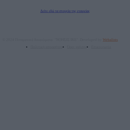
Διευθυντής/Διαχειριστής: Ζαχαρός Σταμάτης
Διευθυντής Σύνταξης: Ρενάτο Λέκκα
Δείτε εδώ τα στοιχεία της εταιρείας
© 2024 Πνευματικά δικαιώματα: "ΝΟΗΣΙΣ ΙΚΕ". Developed by
Webalists
Πολιτική απορρήτου
Όροι χρήσης
Επικοινωνία