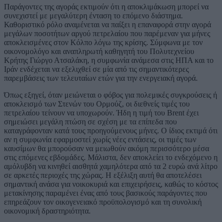
Παράγοντες της αγοράς εκτιμούν ότι η αποκλιμάκωση μπορεί να
συνεχιστεί με μεγαλύτερη ένταση το επόμενο διάστημα.
Καθοριστικό ρόλο αναμένεται να παίξει η επαναφορά στην αγορά
μεγάλων ποσοτήτων αργού πετρελαίου που παρέμεναν για μήνες
αποκλεισμένες στον Κόλπο λόγω της κρίσης. Σύμφωνα με τον
οικονομολόγο και αναπληρωτή καθηγητή του Πολυτεχνείου
Κρήτης Γιώργο Ατσαλάκη, η συμφωνία ανάμεσα στις ΗΠΑ και το
Ιράν ενδέχεται να εξελιχθεί σε μία από τις σημαντικότερες
παρεμβάσεις των τελευταίων ετών για την ενεργειακή αγορά.
Όπως εξηγεί, όταν μειώνεται ο φόβος για πολεμικές συγκρούσεις ή
αποκλεισμό των Στενών του Ορμούζ, οι διεθνείς τιμές του
πετρελαίου τείνουν να υποχωρούν. Ήδη η τιμή του Brent έχει
σημειώσει μεγάλη πτώση σε σχέση με τα επίπεδα που
καταγράφονταν κατά τους προηγούμενους μήνες. Ο ίδιος εκτιμά ότι
αν η συμφωνία εφαρμοστεί χωρίς νέες εντάσεις, οι τιμές των
καυσίμων θα μπορούσαν να μειωθούν ακόμη περισσότερο μέσα
στις επόμενες εβδομάδες. Μάλιστα, δεν αποκλείει το ενδεχόμενο η
αμόλυβδη να κινηθεί αισθητά χαμηλότερα από τα 2 ευρώ ανά λίτρο
σε αρκετές περιοχές της χώρας. Η εξέλιξη αυτή θα αποτελέσει
σημαντική ανάσα για νοικοκυριά και επιχειρήσεις, καθώς το κόστος
μετακίνησης παραμένει ένας από τους βασικούς παράγοντες που
επηρεάζουν τον οικογενειακό προϋπολογισμό και τη συνολική
οικονομική δραστηριότητα.