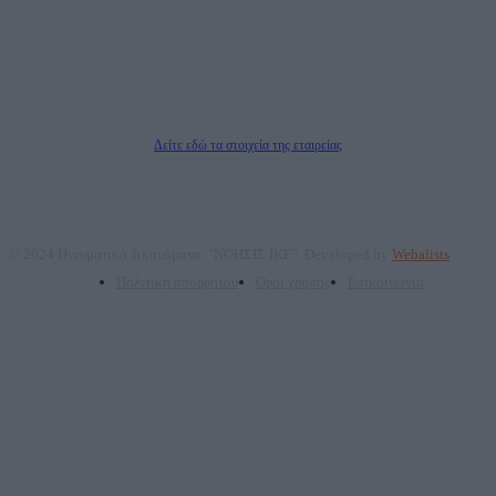
επικοινωνίας: 2108066997
Νόμιμος Εκπρόσωπος: Ζαχαρός Σταμάτης
Μέτοχοι: Ζαχαρός Σταμάτης, Κουβαράς Γεώργιος, ΥΠΗΡΕΣΙΕΣ ΠΡΟΗΓΜΕΝΗΣ
ΤΕΧΝΟΛΟΓΙΑΣ ΠΑΡΑΓΩΓΗΣ ΟΠΤΙΚΟΑΚΟΥΣΤΙΚΩΝ ΜΕΣΩΝ ΜΕΛΕΤΩΝ ΚΑΙ
ΠΑΡΟΧΗΣ ΥΠΗΡΕΣΙΩΝ PLD PLUS ΑΝΩΝ ΕΤΑΙΡΙΑ
Δικαιούχος του ονόματος τομέα (dailypost.gr): ΝΟΗΣΙΣ ΙΚΕ
Διευθυντής/Διαχειριστής: Ζαχαρός Σταμάτης
Διευθυντής Σύνταξης: Ρενάτο Λέκκα
Δείτε εδώ τα στοιχεία της εταιρείας
© 2024 Πνευματικά δικαιώματα: "ΝΟΗΣΙΣ ΙΚΕ". Developed by
Webalists
Πολιτική απορρήτου
Όροι χρήσης
Επικοινωνία