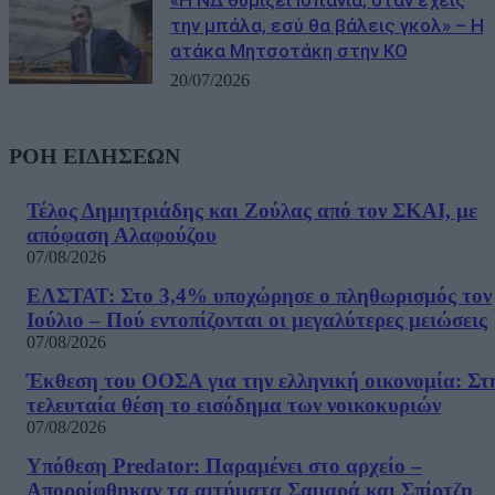
την μπάλα, εσύ θα βάλεις γκολ» – Η
ατάκα Μητσοτάκη στην ΚΟ
20/07/2026
ΡΟΗ ΕΙΔΗΣΕΩΝ
Τέλος Δημητριάδης και Ζούλας από τον ΣΚΑΙ, με
απόφαση Αλαφούζου
07/08/2026
ΕΛΣΤΑΤ: Στο 3,4% υποχώρησε ο πληθωρισμός τον
Ιούλιο – Πού εντοπίζονται οι μεγαλύτερες μειώσεις
07/08/2026
Έκθεση του ΟΟΣΑ για την ελληνική οικονομία: Στ
τελευταία θέση το εισόδημα των νοικοκυριών
07/08/2026
Υπόθεση Predator: Παραμένει στο αρχείο –
Απορρίφθηκαν τα αιτήματα Σαμαρά και Σπίρτζη