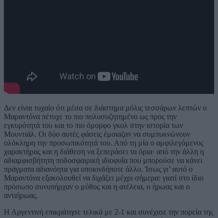
Δεν είναι τυχαίο ότι μέσα σε διάστημα μόλις τεσσάρων λεπτών ο
Μαραντόνα πέτυχε το πιο πολυσυζητημένο ως προς την
εγκυρότητά του και το πιο όμορφο γκολ στην ιστορία των
Μουντιάλ. Οι δύο αυτές φάσεις έμοιαζαν να συμπυκνώνουν
ολόκληρη την προσωπικότητά του. Από τη μία ο αμφιλεγόμενος
χαρακτήρας και η διάθεση να ξεπεράσει τα όρια· από την άλλη η
αδιαμφισβήτητη ποδοσφαιρική ιδιοφυΐα που μπορούσε να κάνει
πράγματα αδιανόητα για οποιονδήποτε άλλο. Ίσως γι’ αυτό ο
Μαραντόνα εξακολουθεί να διχάζει μέχρι σήμερα: γιατί στο ίδιο
πρόσωπο συνυπήρχαν ο μύθος και η ατέλεια, ο ήρωας και ο
αντιήρωας.
Η Αργεντινή επικράτησε τελικά με 2-1 και συνέχισε την πορεία της