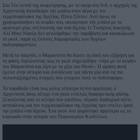
Στο 51ο λεπτό της αναμέτρησης, με το σκορ στο 0-0, ο αρχηγός της
Αργεντινής διεκδίκησε την μπάλα στον αέρα με τον
τερματοφύλακα της Αγγλίας, Πίτερ Σίλτον. Αντί όμως να
χρησιμοποιήσει το κεφάλι του, ακούμπησε την μπάλα με το
αριστερό χέρι, στέλνοντάς την στα δίχτυα. Ο Τυνήσιος διαιτητής
Αλί Μπιν Νασέρ δεν αντιλήφθηκε την παράβαση και κατακύρωσε
το γκολ, παρά τις έντονες διαμαρτυρίες των Άγγλων
ποδοσφαιριστών.
Μετά το παιχνίδι, ο Μαραντόνα θα δώσει τη δική του εξήγηση για
τη φάση, δηλώνοντας πως το γκολ σημειώθηκε «λίγο με το κεφάλι
του Μαραντόνα και λίγο με το χέρι του Θεού». Η φράση αυτή
έμεινε στην ιστορία και συνόδευσε για πάντα μία από τις πιο
πολυσυζητημένες στιγμές που γνώρισε ποτέ το ποδόσφαιρο.
Το παράδοξο είναι πως μόλις τέσσερα λεπτά αργότερα, ο
Αργεντινός άσος πέτυχε ένα γκολ εντελώς διαφορετικής φύσης.
Ξεκινώντας από το κέντρο του γηπέδου, πέρασε διαδοχικά πέντε
αντιπάλους και τον τερματοφύλακα της Αγγλίας πριν στείλει ξανά
την μπάλα στα δίχτυα. Ένα γκολ που ψηφίστηκε αργότερα ως το
κορυφαίο στην ιστορία των Παγκοσμίων Κυπέλλων.