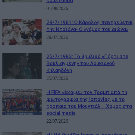
κουλτούρα
01/08/2026
29/7/1981: Ο Κάρολος παντρεύεται
την Νταϊάνα- Ο «γάμος του αιώνα»
29/07/2026
25/7/1983: Το θρυλικό «Πάρτι στη
Βουλιαγμένη» του Λουκιανού
Κηλαηδόνη
25/07/2026
Η FIFA «έκοψε» τον Τραμπ από τη
φωτογραφία της Ισπανίας με το
τρόπαιο του Μουντιάλ – Χαμός στα
social media
22/07/2026
«Η ΝΔ θυμίζει Ισπανία, όταν έχεις