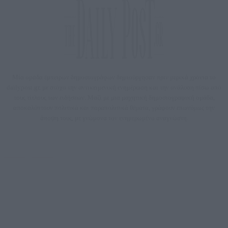
Μία ομάδα έμπειρων δημοσιογράφων δημιούργησαν πριν μερικά χρόνια το
dailypost.gr, με στόχο την αντικειμενική ενημέρωση και την ανάλυση πίσω από
τους τίτλους των ειδήσεων. Μαζί με μια μαχητική δημοσιογραφική ομάδα,
αποκαλύπτουν πολιτικά και παραπολιτικά θέματα, γράφουν επωνύμως την
άποψη τους, με γνώμονα τον ενημερωμένο αναγνώστη.
DAILYPOST.GR – ΤΑΥΤΌΤΗΤΑ
Ιδιοκτήτρια εταιρεία: «ΝΟΗΣΙΣ ΙΚΕ»
Έδρα: Δήμος Αμαρουσίου Αττικής, Αγ. Αθανασίου αρ. 21, Τ.Κ. 15125
ΑΦΜ: 801093076, Δ.Ο.Υ.: ΚΕΦΟΔΕ ΑΤΤΙΚΗΣ, E-mail: press@dailypost.gr, Τηλ.