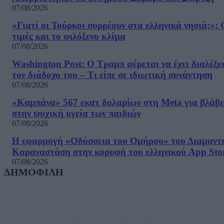
07/08/2026
«Γιατί οι Τούρκοι συρρέουν στα ελληνικά νησιά;»: 
τιμές και το φιλόξενο κλίμα
07/08/2026
Washington Post: Ο Τραμπ φέρεται να έχει διαλέξε
τον διάδοχο του – Τι είπε σε ιδιωτική συνάντηση
07/08/2026
«Καμπάνα» 567 εκατ δολαρίων στη Meta για βλάβε
στην ψυχική υγεία των παιδιών
07/08/2026
Η εφαρμογή «Οδύσσεια του Ομήρου» του Διαμαντ
Καραναστάση στην κορυφή του ελληνικού App Sto
07/08/2026
ΔΗΜΟΦΙΛΗ