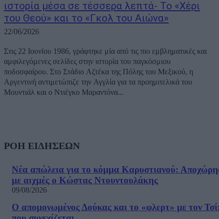
ιστορία μέσα σε τέσσερα λεπτά- Το «Χέρι
του Θεού» και το «Γκολ του Αιώνα»
22/06/2026
Στις 22 Ιουνίου 1986, γράφτηκε μία από τις πιο εμβληματικές και
αμφιλεγόμενες σελίδες στην ιστορία του παγκόσμιου
ποδοσφαίρου. Στο Στάδιο Αζτέκα της Πόλης του Μεξικού, η
Αργεντινή αντιμετώπιζε την Αγγλία για τα προημιτελικά του
Μουντιάλ και ο Ντιέγκο Μαραντόνα...
ΡΟΗ ΕΙΔΗΣΕΩΝ
Νέα απώλεια για το κόμμα Καρυστιανού: Αποχώρη
με αιχμές ο Κώστας Ντουντουλάκης
09/08/2026
Ο απομονωμένος Δούκας και το «φλερτ» με τον Τσ
που συνεχίζεται