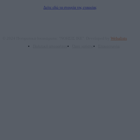
Διευθυντής Σύνταξης: Ρενάτο Λέκκα
Δείτε εδώ τα στοιχεία της εταιρείας
© 2024 Πνευματικά δικαιώματα: "ΝΟΗΣΙΣ ΙΚΕ". Developed by
Webalists
Πολιτική απορρήτου
Όροι χρήσης
Επικοινωνία