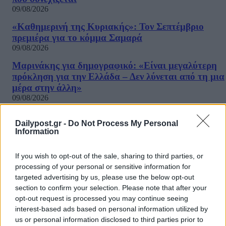
09/08/2026
«Καθημερινή της Κυριακής»: Τον Σεπτέμβριο
πρεμιέρα για το κόμμα Σαμαρά
09/08/2026
Μαρινάκης για δημογραφικό: «Είναι μεγαλύτερη
πρόκληση για την Ελλάδα – Δεν λύνεται από τη μια
μέρα στην άλλη»
09/08/2026
Βρετανία: Σχέδιο για βασιλική κηδεία του Άντριου
Dailypost.gr -
Do Not Process My Personal
παρά το σκάνδαλο – Έντονες αντιδράσεις
Information
09/08/2026
Ιός Δυτικού Νείλου: Η Αττική στο επίκεντρο των
If you wish to opt-out of the sale, sharing to third parties, or
κρουσμάτων – Τι να προσέξετε
processing of your personal or sensitive information for
09/08/2026
targeted advertising by us, please use the below opt-out
section to confirm your selection. Please note that after your
Οι όροι που θέτει το Ιράν στις ΗΠΑ για τα Στενά τ
opt-out request is processed you may continue seeing
Ορμούζ – «Δεν θα ανοίξουν αν δεν γίνουν δεκτοί»
interest-based ads based on personal information utilized by
09/08/2026
us or personal information disclosed to third parties prior to