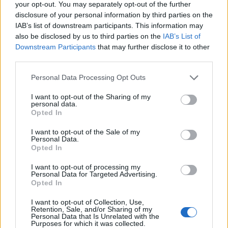
your opt-out. You may separately opt-out of the further
Κόντρα Σάντσεθ-Μελόνι: Πώς η σύγκρουση
disclosure of your personal information by third parties on the
ταλαιπωρεί τους τουρίστες
IAB’s list of downstream participants. This information may
09/08/2026
also be disclosed by us to third parties on the
IAB’s List of
ΔΗΜΟΦΙΛΗ
Downstream Participants
that may further disclose it to other
third parties.
Ποιοι γιορτάζουν σήμερα 9 Αυγούστου
09/08/2026
Personal Data Processing Opt Outs
Οι όροι που θέτει το Ιράν στις ΗΠΑ για τα Στενά τ
I want to opt-out of the Sharing of my
Ορμούζ – «Δεν θα ανοίξουν αν δεν γίνουν δεκτοί»
personal data.
09/08/2026
Opted In
Το ΠΑΣΟΚ επανέρχεται για το δημοσίευμα της
I want to opt-out of the Sale of my
Personal Data.
«Εστίας»: «Φαντασιόπληκτο ρεπορτάζ»
Opted In
09/08/2026
I want to opt-out of processing my
Υπ. Μεταφορών: Οριστική λύση στις καθυστερήσει
Personal Data for Targeted Advertising.
έκδοσης των πινακίδων κυκλοφορίας – Το ψηφιακό
Opted In
σύστημα
09/08/2026
I want to opt-out of Collection, Use,
Retention, Sale, and/or Sharing of my
Personal Data that Is Unrelated with the
Ο απομονωμένος Δούκας και το «φλερτ» με τον Τσ
Purposes for which it was collected.