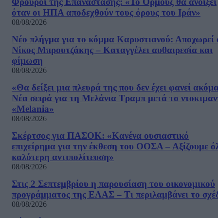
Φρουροί της Επανάστασης: «Το Ορμούζ θα ανοίξει
όταν οι ΗΠΑ αποδεχθούν τους όρους του Ιράν»
08/08/2026
Νέο πλήγμα για το κόμμα Καρυστιανού: Αποχωρεί 
Νίκος Μπρουτζάκης – Καταγγέλει αυθαιρεσία και
φίμωση
08/08/2026
«Θα δείξει μια πλευρά της που δεν έχει φανεί ακόμ
Νέα σειρά για τη Μελάνια Τραμπ μετά το ντοκιμαν
«Melania»
08/08/2026
Σκέρτσος για ΠΑΣΟΚ: «Κανένα ουσιαστικό
επιχείρημα για την έκθεση του ΟΟΣΑ – Αξίζουμε ό
καλύτερη αντιπολίτευση»
08/08/2026
Στις 2 Σεπτεμβρίου η παρουσίαση του οικονομικού
προγράμματος της ΕΛΑΣ – Τι περιλαμβάνει το σχέ
08/08/2026