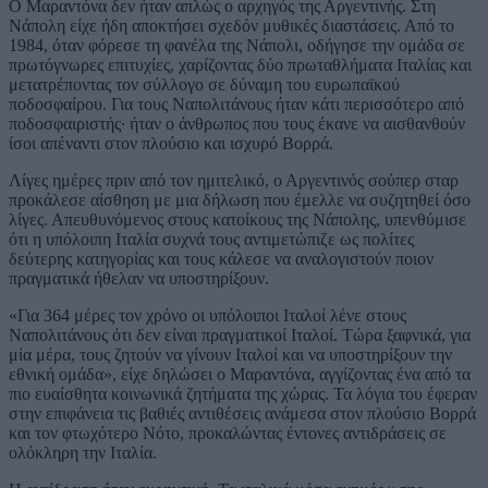
Ο Μαραντόνα δεν ήταν απλώς ο αρχηγός της Αργεντινής. Στη
Νάπολη είχε ήδη αποκτήσει σχεδόν μυθικές διαστάσεις. Από το
1984, όταν φόρεσε τη φανέλα της Νάπολι, οδήγησε την ομάδα σε
πρωτόγνωρες επιτυχίες, χαρίζοντας δύο πρωταθλήματα Ιταλίας και
μετατρέποντας τον σύλλογο σε δύναμη του ευρωπαϊκού
ποδοσφαίρου. Για τους Ναπολιτάνους ήταν κάτι περισσότερο από
ποδοσφαιριστής· ήταν ο άνθρωπος που τους έκανε να αισθανθούν
ίσοι απέναντι στον πλούσιο και ισχυρό Βορρά.
Λίγες ημέρες πριν από τον ημιτελικό, ο Αργεντινός σούπερ σταρ
προκάλεσε αίσθηση με μια δήλωση που έμελλε να συζητηθεί όσο
λίγες. Απευθυνόμενος στους κατοίκους της Νάπολης, υπενθύμισε
ότι η υπόλοιπη Ιταλία συχνά τους αντιμετώπιζε ως πολίτες
δεύτερης κατηγορίας και τους κάλεσε να αναλογιστούν ποιον
πραγματικά ήθελαν να υποστηρίξουν.
«Για 364 μέρες τον χρόνο οι υπόλοιποι Ιταλοί λένε στους
Ναπολιτάνους ότι δεν είναι πραγματικοί Ιταλοί. Τώρα ξαφνικά, για
μία μέρα, τους ζητούν να γίνουν Ιταλοί και να υποστηρίξουν την
εθνική ομάδα», είχε δηλώσει ο Μαραντόνα, αγγίζοντας ένα από τα
πιο ευαίσθητα κοινωνικά ζητήματα της χώρας. Τα λόγια του έφεραν
στην επιφάνεια τις βαθιές αντιθέσεις ανάμεσα στον πλούσιο Βορρά
και τον φτωχότερο Νότο, προκαλώντας έντονες αντιδράσεις σε
ολόκληρη την Ιταλία.