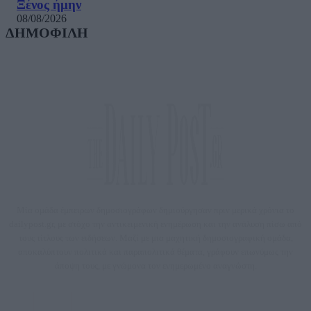
Ξένος ήμην
08/08/2026
ΔΗΜΟΦΙΛΗ
Μία ομάδα έμπειρων δημοσιογράφων δημιούργησαν πριν μερικά χρόνια το
dailypost.gr, με στόχο την αντικειμενική ενημέρωση και την ανάλυση πίσω από
τους τίτλους των ειδήσεων. Μαζί με μια μαχητική δημοσιογραφική ομάδα,
αποκαλύπτουν πολιτικά και παραπολιτικά θέματα, γράφουν επωνύμως την
άποψη τους, με γνώμονα τον ενημερωμένο αναγνώστη.