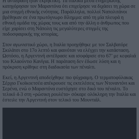
Η αντίδραση ήταν εκρηκτική. Τα ιταλικά μέσα ενημέρωσης
κατηγόρησαν τον Μαραντόνα ότι επιχείρησε να διχάσει τη χώρα σε
μια στιγμή εθνικής ενότητας. Παράλληλα, πολλοί Ναπολιτάνοι
βρέθηκαν σε ένα πρωτόγνωρο δίλημμα: από τη μία πλευρά η
εθνική ομάδα της χώρας τους και από την άλλη ο άνθρωπος που
είχε χαρίσει στη Νάπολη τις μεγαλύτερες στιγμές της
ποδοσφαιρικής της ιστορίας.
Στον αγωνιστικό χώρο, η Ιταλία προηγήθηκε με τον Σαλβατόρε
Σκιλάτσι στο 17ο λεπτό και φαινόταν να ελέγχει την κατάσταση.
Ωστόσο, η Αργεντινή αντέδρασε και ισοφάρισε στο 67’ με κεφαλιά
του Κλαούντιο Κανίγια. Η παράταση δεν έδωσε λύση και η
πρόκριση κρίθηκε στη διαδικασία των πέναλτι.
Εκεί, η Αργεντινή αποδείχθηκε πιο ψύχραιμη. Ο τερματοφύλακας
Σέρχιο Γκοϊκοετσέα απέκρουσε τις εκτελέσεις των Ντοναντόνι και
Σερένα, ενώ ο Μαραντόνα ευστόχησε στο δικό του πέναλτι. Το
τελικό 4-3 στη «ρώσικη ρουλέτα» σόκαρε ολόκληρη την Ιταλία και
έστειλε την Αργεντινή στον τελικό του Μουντιάλ.