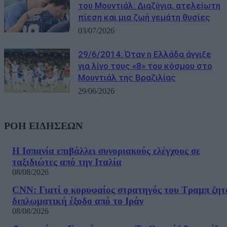
του Μουντιάλ: Διαζύγια, ατελείωτη
πίεση και μια ζωή γεμάτη θυσίες
03/07/2026
29/6/2014: Όταν η Ελλάδα άγγιξε
για λίγο τους «8» του κόσμου στο
Μουντιάλ της Βραζιλίας
29/06/2026
ΡΟΗ ΕΙΔΗΣΕΩΝ
Η Ισπανία επιβάλλει συνοριακούς ελέγχους σε
ταξιδιώτες από την Ιταλία
08/08/2026
CNN: Γιατί ο κορυφαίος στρατηγός του Τραμπ ζητ
διπλωματική έξοδο από το Ιράν
08/08/2026