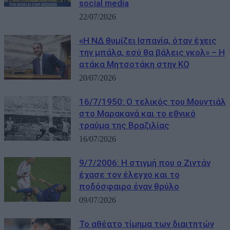
social media
22/07/2026
«Η ΝΔ θυμίζει Ισπανία, όταν έχεις
την μπάλα, εσύ θα βάλεις γκολ» – Η
ατάκα Μητσοτάκη στην ΚΟ
20/07/2026
16/7/1950: Ο τελικός του Μουντιάλ
στο Μαρακανά και το εθνικό
τραύμα της Βραζιλίας
16/07/2026
9/7/2006: Η στιγμή που ο Ζιντάν
έχασε τον έλεγχο και το
ποδόσφαιρο έναν θρύλο
09/07/2026
Το αθέατο τίμημα των διαιτητών