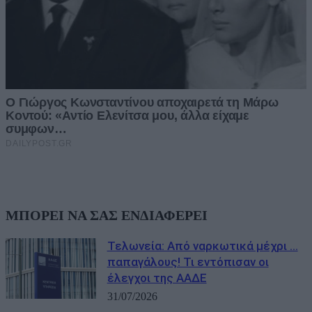
ΜΠΟΡΕΙ ΝΑ ΣΑΣ ΕΝΔΙΑΦΕΡΕΙ
Τελωνεία: Aπό ναρκωτικά μέχρι …
παπαγάλους! Τι εντόπισαν οι
έλεγχοι της ΑΑΔΕ
31/07/2026