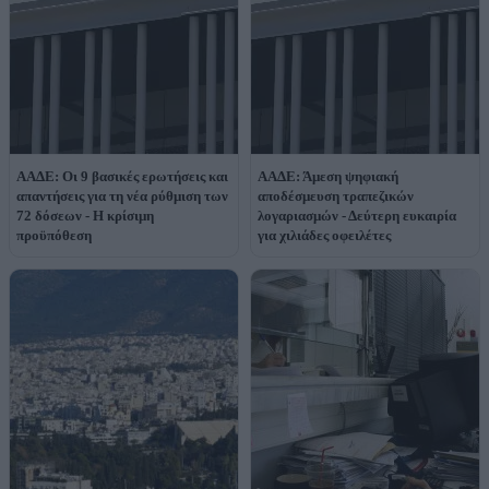
ΑΑΔΕ: Οι 9 βασικές ερωτήσεις και
ΑΑΔΕ: Άμεση ψηφιακή
απαντήσεις για τη νέα ρύθμιση των
αποδέσμευση τραπεζικών
72 δόσεων - Η κρίσιμη
λογαριασμών - Δεύτερη ευκαιρία
προϋπόθεση
για χιλιάδες οφειλέτες