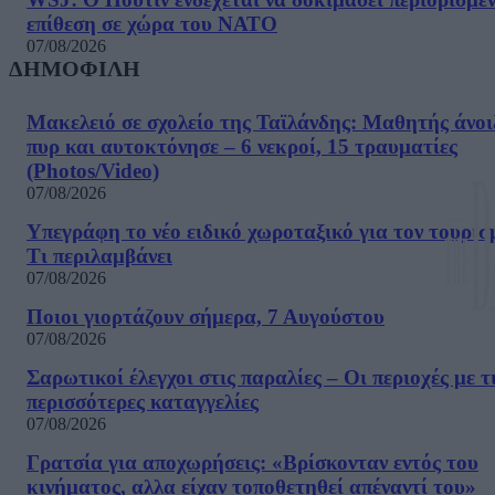
επίθεση σε χώρα του ΝΑΤΟ
07/08/2026
ΔΗΜΟΦΙΛΗ
Μακελειό σε σχολείο της Ταϊλάνδης: Μαθητής άνοι
πυρ και αυτοκτόνησε – 6 νεκροί, 15 τραυματίες
(Photos/Video)
07/08/2026
Υπεγράφη το νέο ειδικό χωροταξικό για τον τουρισ
Τι περιλαμβάνει
07/08/2026
Ποιοι γιορτάζουν σήμερα, 7 Αυγούστου
07/08/2026
Σαρωτικοί έλεγχοι στις παραλίες – Οι περιοχές με τ
περισσότερες καταγγελίες
07/08/2026
Γρατσία για αποχωρήσεις: «Bρίσκονταν εντός του
κινήματος, αλλα είχαν τοποθετηθεί απέναντί του»