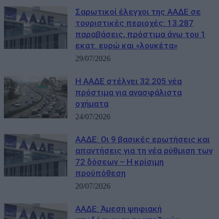
Σαρωτικοί έλεγχοι της ΑΑΔΕ σε
τουριστικές περιοχές: 13.287
παραβάσεις, πρόστιμα άνω του 1
εκατ. ευρώ και «λουκέτα»
29/07/2026
Η ΑΑΔΕ στέλνει 32.205 νέα
πρόστιμα για ανασφάλιστα
οχήματα
24/07/2026
ΑΑΔΕ: Οι 9 βασικές ερωτήσεις και
απαντήσεις για τη νέα ρύθμιση των
72 δόσεων – Η κρίσιμη
προϋπόθεση
20/07/2026
ΑΑΔΕ: Άμεση ψηφιακή