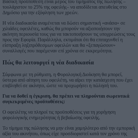
Βασική προϋπόθεση είναι μέρος του τιμήματος της πώλησης –
τουλάχιστον το 25% της οφειλής– να αποδίδεται απευθείας στο
Δημόσιο για την εξόφληση των χρεών.
Η νέα διαδικασία αναμένεται να δώσει σημαντική «ανάσα» σε
χιλιάδες οφειλέτες, καθώς θα μπορούν να αξιοποιήσουν την
ακίνητη περιουσία τους για να τακτοποιήσουν τις υποχρεώσεις τους
προς την Εφορία. Παράλληλα, εκτιμάται ότι θα επιταχυνθεί η
είσπραξη ληξιπρόθεσμων οφειλών και θα «ξεπαγώσουν»
συναλλαγές που παρέμεναν επί χρόνια σε εκκρεμότητα.
Πώς θα λειτουργεί η νέα διαδικασία
Σύμφωνα με τη ρύθμιση, η Φορολογική Διοίκηση θα μπορεί,
ύστερα από αίτηση του οφειλέτη, να αίρει την κατάσχεση που έχει
επιβληθεί σε ακίνητο, ώστε να προχωρήσει η πώλησή του.
Για να δοθεί η έγκριση, θα πρέπει να πληρούνται σωρευτικά
συγκεκριμένες προϋποθέσεις:
Ο οφειλέτης να πληροί τις προϋποθέσεις για τη χορήγηση
φορολογικής ενημερότητας ή βεβαίωσης οφειλής.
Το τίμημα της πώλησης να μην είναι χαμηλότερο από την εμπορική
αξία του ακινήτου, όπως είχε προσδιοριστεί κατά τον χρόνο της