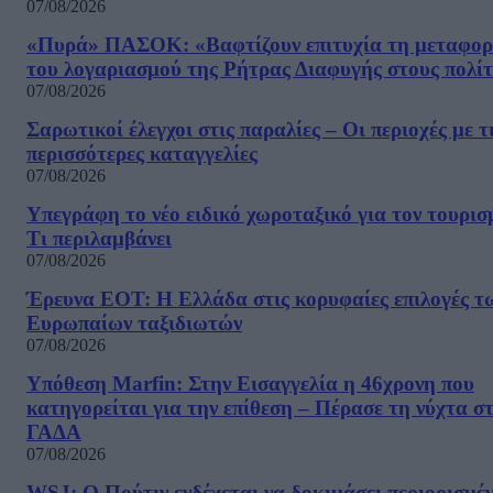
07/08/2026
«Πυρά» ΠΑΣΟΚ: «Βαφτίζουν επιτυχία τη μεταφο
του λογαριασμού της Ρήτρας Διαφυγής στους πολίτ
07/08/2026
Σαρωτικοί έλεγχοι στις παραλίες – Οι περιοχές με τ
περισσότερες καταγγελίες
07/08/2026
Υπεγράφη το νέο ειδικό χωροταξικό για τον τουρισ
Τι περιλαμβάνει
07/08/2026
Έρευνα ΕΟΤ: Η Ελλάδα στις κορυφαίες επιλογές τ
Ευρωπαίων ταξιδιωτών
07/08/2026
Υπόθεση Marfin: Στην Εισαγγελία η 46χρονη που
κατηγορείται για την επίθεση – Πέρασε τη νύχτα σ
ΓΑΔΑ
07/08/2026
WSJ: Ο Πούτιν ενδέχεται να δοκιμάσει περιορισμέ