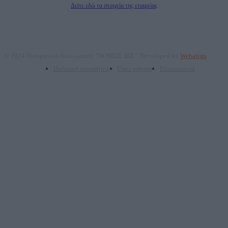
Δείτε εδώ τα στοιχεία της εταιρείας
© 2024 Πνευματικά δικαιώματα: "ΝΟΗΣΙΣ ΙΚΕ". Developed by
Webalists
Πολιτική απορρήτου
Όροι χρήσης
Επικοινωνία