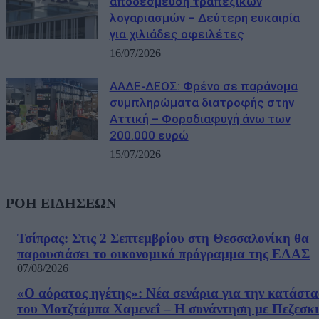
αποδέσμευση τραπεζικών
λογαριασμών – Δεύτερη ευκαιρία
για χιλιάδες οφειλέτες
16/07/2026
ΑΑΔΕ-ΔΕΟΣ: Φρένο σε παράνομα
συμπληρώματα διατροφής στην
Αττική – Φοροδιαφυγή άνω των
200.000 ευρώ
15/07/2026
ΡΟΗ ΕΙΔΗΣΕΩΝ
Τσίπρας: Στις 2 Σεπτεμβρίου στη Θεσσαλονίκη θα
παρουσιάσει το οικονομικό πρόγραμμα της ΕΛΑΣ
07/08/2026
«Ο αόρατος ηγέτης»: Νέα σενάρια για την κατάστ
του Μοτζτάμπα Χαμενεΐ – Η συνάντηση με Πεζεσκ