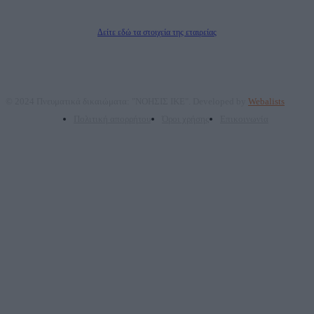
Δικαιούχος του ονόματος τομέα (dailypost.gr): ΝΟΗΣΙΣ ΙΚΕ
Διευθυντής/Διαχειριστής: Ζαχαρός Σταμάτης
Διευθυντής Σύνταξης: Ρενάτο Λέκκα
Δείτε εδώ τα στοιχεία της εταιρείας
© 2024 Πνευματικά δικαιώματα: "ΝΟΗΣΙΣ ΙΚΕ". Developed by
Webalists
Πολιτική απορρήτου
Όροι χρήσης
Επικοινωνία