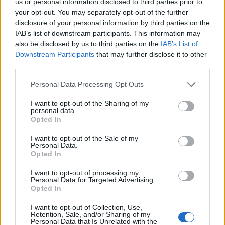
us or personal information disclosed to third parties prior to
Πέθανε ο συγγραφέας, Στέλιος Ράμφος σε ηλικία 8
your opt-out. You may separately opt-out of the further
ετών
disclosure of your personal information by third parties on the
10/08/2026
IAB’s list of downstream participants. This information may
ΔΗΜΟΦΙΛΗ
also be disclosed by us to third parties on the
IAB’s List of
Downstream Participants
that may further disclose it to other
Ποιοι γιορτάζουν σήμερα, 10 Αυγούστου
third parties.
10/08/2026
Personal Data Processing Opt Outs
Μαρινάκης για τις δηλώσεις Τσίπρα: «Θεωρήσαμε 
πρόκειται για επιθεώρηση – Η συλλογική μνήμη δε
I want to opt-out of the Sharing of my
personal data.
σβήνει τόσο εύκολα»
Opted In
10/08/2026
I want to opt-out of the Sale of my
«Αναγκαία προσωρινή λύση η συλλογική ηγεσία» λέ
Personal Data.
με νόημα ο Πολάκης
Opted In
10/08/2026
I want to opt-out of processing my
Το Ιράν απαντά στον Τραμπ: «Οι Ιρανοί είναι
Personal Data for Targeted Advertising.
επαγγελματίες σκακιστές»
Opted In
10/08/2026
I want to opt-out of Collection, Use,
Retention, Sale, and/or Sharing of my
Καρυστιανού για αποχωρήσεις: «Δεν θα δεχθώ
Personal Data that Is Unrelated with the