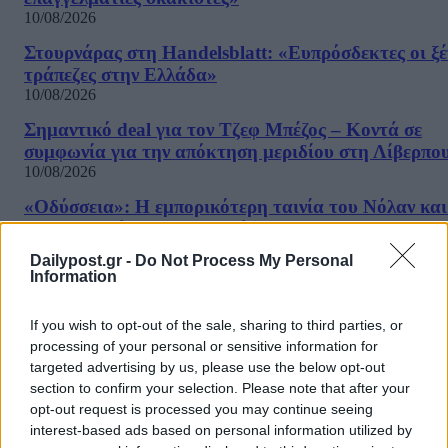
10/08/2026
Στουρνάρας στη Handelsblatt: «Ευπρόσδεκτες οι ξέ
τράπεζες στην Ελλάδα»
10/08/2026
Σημαντικό deal για τον Τζεφ Μπέζος – Κοντά σε
συμφωνία για την απόκτηση μεριδίου στη Λίβερπο
10/08/2026
«Οδύσσεια»: Η εμπορικότερη ταινία του Νόλαν και
πιο κερδοφόρα στην ιστορία του IMAX
10/08/2026
Dailypost.gr -
Do Not Process My Personal
Information
Forbes: Οι καλύτεροι προορισμοί στον κόσμο για
συνταξιοδότηση – Ανάμεσά τους 4 ελληνικοί
If you wish to opt-out of the sale, sharing to third parties, or
10/08/2026
processing of your personal or sensitive information for
Χριστοδουλάκης για το δημοσίευμα της
targeted advertising by us, please use the below opt-out
«Δημοκρατίας»: «Δεν θα κάνω ποτέ συνομιλητή το
section to confirm your selection. Please note that after your
βούρκο»
opt-out request is processed you may continue seeing
10/08/2026
interest-based ads based on personal information utilized by