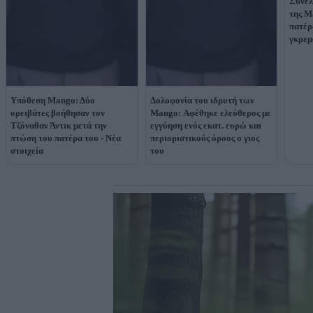
Συνελ
της M
πατέρ
γκρεμ
Υπόθεση Mangο: Δύο
Δολοφονία του ιδρυτή των
ορειβάτες βοήθησαν τον
Mango: Αφέθηκε ελεύθερος με
Τζόναθαν Άντικ μετά την
εγγύηση ενός εκατ. ευρώ και
πτώση του πατέρα του - Νέα
περιοριστικούς όρους ο γιος
στοιχεία
του