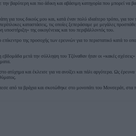
ε την βαρύτερη και πιο άδικη και αβάσιμη κατηγορία που μπορεί να β
πη για τους δικούς μου και, κατά έναν πολύ ιδιαίτερο τρόπο, για τον
περίπλοκες καταστάσεις, τις οποίες ξεπεράσαμε με μεγάλες προσπάθε
ρη υποστήριξη» της οικογένειας και του περιβάλλοντός του.
ο επίκεντρο της προσοχής των ερευνών για το περιστατικό κατά το ο
νη εβδομάδα μετά την σύλληψη του Τζόναθαν ήταν οι «κακές σχέσεις
ήματα.
το ατύχημα και έκλεισε για να ανοίξει και πάλι αργότερα. Ως έρευνα 
θύματος.
έπεσε από τα βράχια και σκοτώθηκε στο μονοπάτι του Μονσεράτ, στα 