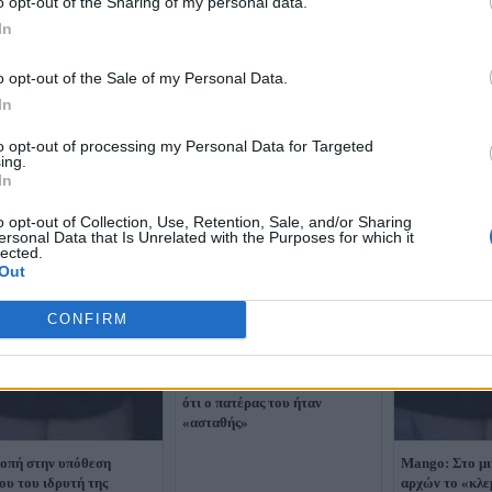
o opt-out of the Sharing of my personal data.
In
o opt-out of the Sale of my Personal Data.
In
to opt-out of processing my Personal Data for Targeted
ing.
In
o opt-out of Collection, Use, Retention, Sale, and/or Sharing
ersonal Data that Is Unrelated with the Purposes for which it
lected.
Out
CONFIRM
Θάνατος ιδρυτή Mango: Το
βίντεο που έδειξε στις Αρχές ο
Τζόναθαν Άντικ για να δείξει
ότι ο πατέρας του ήταν
«ασταθής»
οπή στην υπόθεση
Mango: Στο μ
ου του ιδρυτή της
αρχών το «κλε