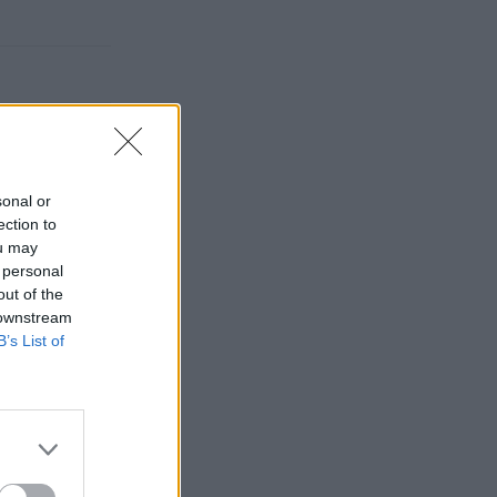
sonal or
ection to
ou may
 personal
out of the
 downstream
B’s List of