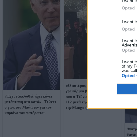
I want t
Opted 
I want t
Opted 
I want 
Advertis
Opted 
I want t
of my P
was col
Opted 
«Ο πατέρας μου έπεσε,
χρειάζομαι βοήθεια»: Η στιγμή
«Έχει εξαπλωθεί, έχει κάνει
που ο Τζόναθαν Άντικ καλεί το
μετάσταση στα οστά» - Τι λέει
112 μετά την πτώση του ιδρυτή
ο γιος του Μπάιντεν για τον
της Mango (Video)
καρκίνο του πατέρα του
Ανατρ
θανάτ