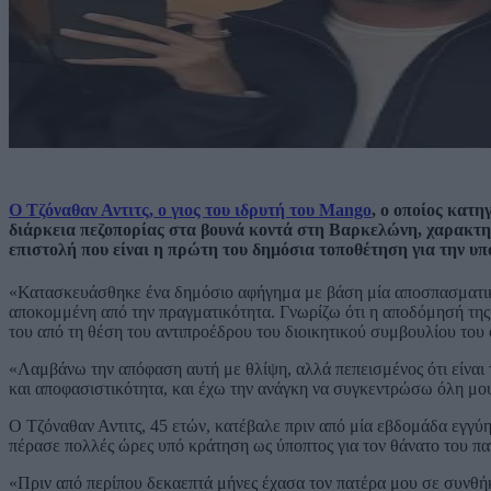
Ο Τζόναθαν Αντιτς, ο γιος του ιδρυτή του Mango
, ο οποίος κατη
διάρκεια πεζοπορίας στα βουνά κοντά στη Βαρκελώνη, χαρακτηρ
επιστολή που είναι η πρώτη του δημόσια τοποθέτηση για την υπ
«Κατασκευάσθηκε ένα δημόσιο αφήγημα με βάση μία αποσπασματική,
αποκομμένη από την πραγματικότητα. Γνωρίζω ότι η αποδόμησή της
του από τη θέση του αντιπροέδρου του διοικητικού συμβουλίου του
«Λαμβάνω την απόφαση αυτή με θλίψη, αλλά πεπεισμένος ότι είναι τ
και αποφασιστικότητα, και έχω την ανάγκη να συγκεντρώσω όλη μου
Ο Τζόναθαν Αντιτς, 45 ετών, κατέβαλε πριν από μία εβδομάδα εγγ
πέρασε πολλές ώρες υπό κράτηση ως ύποπτος για τον θάνατο του πατ
«Πριν από περίπου δεκαεπτά μήνες έχασα τον πατέρα μου σε συνθήκε