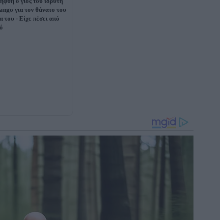
ήφθη ο γιος του ιδρυτή
ango για τον θάνατο του
α του - Είχε πέσει από
ό