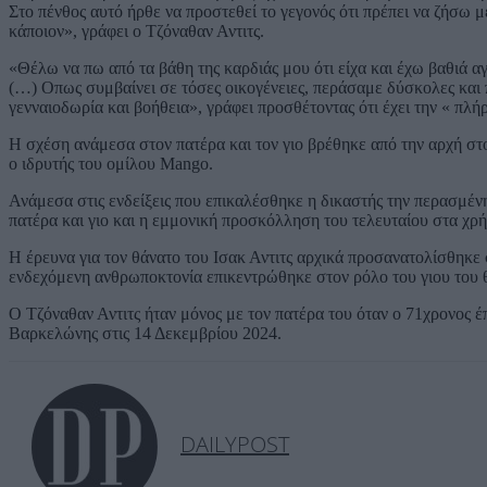
Στο πένθος αυτό ήρθε να προστεθεί το γεγονός ότι πρέπει να ζήσω μ
κάποιον», γράφει ο Τζόναθαν Αντιτς.
«Θέλω να πω από τα βάθη της καρδιάς μου ότι είχα και έχω βαθιά αγά
(…) Οπως συμβαίνει σε τόσες οικογένειες, περάσαμε δύσκολες και 
γενναιοδωρία και βοήθεια», γράφει προσθέτοντας ότι έχει την « πλή
Η σχέση ανάμεσα στον πατέρα και τον γιο βρέθηκε από την αρχή στ
ο ιδρυτής του ομίλου Mango.
Ανάμεσα στις ενδείξεις που επικαλέσθηκε η δικαστής την περασμέ
πατέρα και γιο και η εμμονική προσκόλληση του τελευταίου στα χρ
Η έρευνα για τον θάνατο του Ισακ Αντιτς αρχικά προσανατολίσθηκε σ
ενδεχόμενη ανθρωποκτονία επικεντρώθηκε στον ρόλο του γιου του 
Ο Τζόναθαν Αντιτς ήταν μόνος με τον πατέρα του όταν ο 71χρονος 
Βαρκελώνης στις 14 Δεκεμβρίου 2024.
DAILYPOST