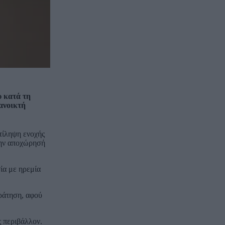
υ κατά τη
ανοικτή
τίληψη ενοχής
την αποχώρησή
ία με ηρεμία
κράτηση, αφού
ς περιβάλλον.