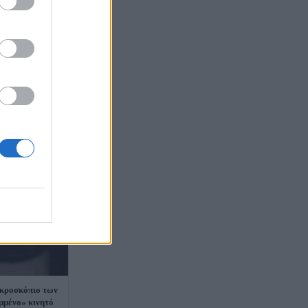
ικροσκόπιο των
μμένο» κινητό