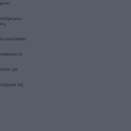
αρύνει
 πατέρα μου.
ιες,
ποίο σκοτώθηκε
» ανάμεσα σε
πλέον για
περίχωρα της