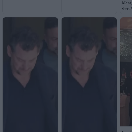
Mango
ψυχολ