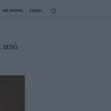
ΜΕ ΆΠΟΨΗ
ΣΤΉΛΕΣ
ι από