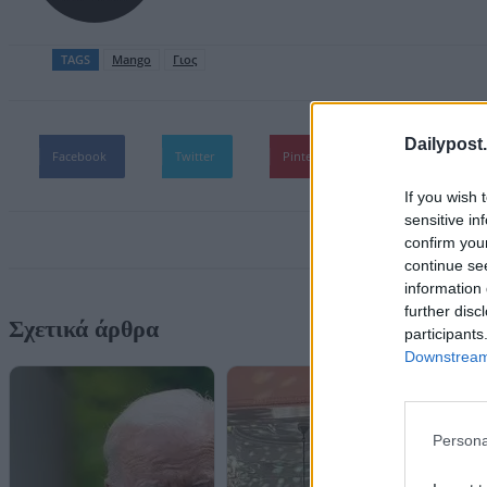
TAGS
Mango
Γιος
Dailypost.
Facebook
Twitter
Pinterest
WhatsApp
If you wish 
sensitive in
confirm you
continue se
information 
further disc
Σχετικά άρθρα
participants
Downstream 
Persona