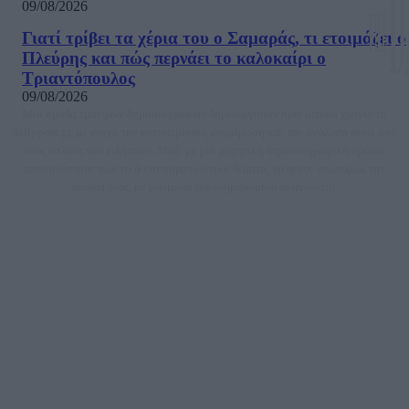
09/08/2026
Γιατί τρίβει τα χέρια του ο Σαμαράς, τι ετοιμάζει ο
Πλεύρης και πώς περνάει το καλοκαίρι ο
Τριαντόπουλος
09/08/2026
Μία ομάδα έμπειρων δημοσιογράφων δημιούργησαν πριν μερικά χρόνια το
dailypost.gr, με στόχο την αντικειμενική ενημέρωση και την ανάλυση πίσω από
τους τίτλους των ειδήσεων. Μαζί με μια μαχητική δημοσιογραφική ομάδα,
αποκαλύπτουν πολιτικά και παραπολιτικά θέματα, γράφουν επωνύμως την
άποψη τους, με γνώμονα τον ενημερωμένο αναγνώστη.
DAILYPOST.GR – ΤΑΥΤΌΤΗΤΑ
Ιδιοκτήτρια εταιρεία: «ΝΟΗΣΙΣ ΙΚΕ»
Έδρα: Δήμος Αμαρουσίου Αττικής, Αγ. Αθανασίου αρ. 21, Τ.Κ. 15125
ΑΦΜ: 801093076, Δ.Ο.Υ.: ΚΕΦΟΔΕ ΑΤΤΙΚΗΣ, E-mail: press@dailypost.gr, Τηλ.
επικοινωνίας: 2108066997
Νόμιμος Εκπρόσωπος: Ζαχαρός Σταμάτης