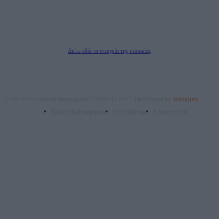
Μέτοχοι: Ζαχαρός Σταμάτης, Κουβαράς Γεώργιος, ΥΠΗΡΕΣΙΕΣ ΠΡΟΗΓΜΕΝΗΣ
ΤΕΧΝΟΛΟΓΙΑΣ ΠΑΡΑΓΩΓΗΣ ΟΠΤΙΚΟΑΚΟΥΣΤΙΚΩΝ ΜΕΣΩΝ ΜΕΛΕΤΩΝ ΚΑΙ
ΠΑΡΟΧΗΣ ΥΠΗΡΕΣΙΩΝ PLD PLUS ΑΝΩΝ ΕΤΑΙΡΙΑ
Δικαιούχος του ονόματος τομέα (dailypost.gr): ΝΟΗΣΙΣ ΙΚΕ
Διευθυντής/Διαχειριστής: Ζαχαρός Σταμάτης
Διευθυντής Σύνταξης: Ρενάτο Λέκκα
Δείτε εδώ τα στοιχεία της εταιρείας
© 2024 Πνευματικά δικαιώματα: "ΝΟΗΣΙΣ ΙΚΕ". Developed by
Webalists
Πολιτική απορρήτου
Όροι χρήσης
Επικοινωνία