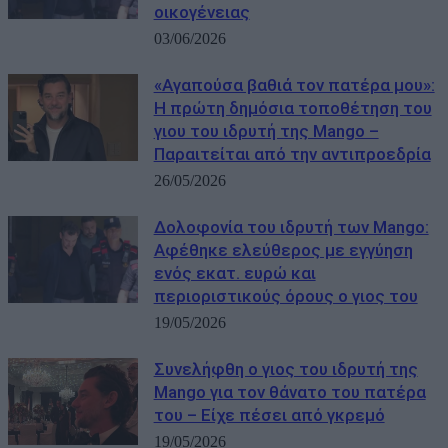
οικογένειας
03/06/2026
«Αγαπούσα βαθιά τον πατέρα μου»:
Η πρώτη δημόσια τοποθέτηση του
γιου του ιδρυτή της Mango –
Παραιτείται από την αντιπροεδρία
26/05/2026
Δολοφονία του ιδρυτή των Mango:
Αφέθηκε ελεύθερος με εγγύηση
ενός εκατ. ευρώ και
περιοριστικούς όρους ο γιος του
19/05/2026
Συνελήφθη ο γιος του ιδρυτή της
Mango για τον θάνατο του πατέρα
του – Είχε πέσει από γκρεμό
19/05/2026