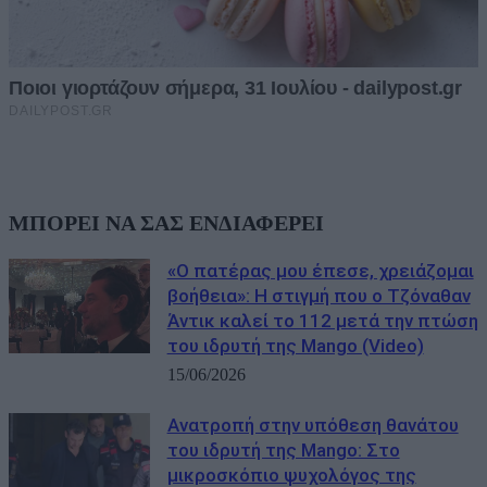
ΜΠΟΡΕΙ ΝΑ ΣΑΣ ΕΝΔΙΑΦΕΡΕΙ
«Ο πατέρας μου έπεσε, χρειάζομαι
βοήθεια»: Η στιγμή που ο Τζόναθαν
Άντικ καλεί το 112 μετά την πτώση
του ιδρυτή της Mango (Video)
15/06/2026
Ανατροπή στην υπόθεση θανάτου
του ιδρυτή της Mango: Στο
μικροσκόπιο ψυχολόγος της