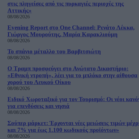
στις πληγείσες από τις πυρκαγιές περιοχές της
Αττικής»
08/08/2026
Evening Report στο One Channel: Ρενάτο Λέκκα,
Γιώργος Μουρούτης, Μαρία Καρακλιούμη
08/08/2026
Το σπάνιο μέταλλο του Βαρβιτσιώτη
08/08/2026
Ο Τραμπ προσφεύγει στο Ανώτατο Δικαστήριο:
«Εθνική ντροπή», λέει για το μπλόκο στην αίθουσα
χορού του Λευκού Οίκου
08/08/2026
Ειδικό Χωροταξικό για τον Τουρισμό: Οι νέοι κανό
για επενδύσεις και νησιά
08/08/2026
Σούπερ μάρκετ: Έρχονται νέες μειώσεις τιμών μέχρ
και 7% για έως 1.100 κωδικούς προϊόντων»
08/08/2026