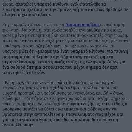
drone,
αποτελεί υπαρκτό κίνδυνο, ενώ επανέλαβε τα
ερωτήματα σχετικά με την προέλευσή του και πως βρέθηκε σε
ελληνικά χωρικά ύδατα.
Συγκεκριμένα, όπως τονίζει η κα
Διαμαντοπούλου
σε ανάρτησή
της, «την ίδια στιγμή, στη χώρα εισήλθε ένα ακυβέρνητο drone,
φορτωμένο με εκρηκτική ύλη και τρεις πυροκροτητές στην πλώρη,
το οποίο κινούνταν ανενόχλητο σε μια θαλάσσια περιοχή με έντονη
κυκλοφορία κρουαζιερόπλοιων και πολιτικών σκαφών» και
υπογραμμίζει ότι
«μιλάμε για έναν υπαρκτό κίνδυνο: για πιθανή
μεταφορά του πολέμου στην Αδριατική, για ενδεχόμενο
περιβαλλοντικής καταστροφής εντός της ελληνικής ΑΟΖ, για
ένα σοβαρό ζήτημα ασφάλειας που μέχρι σήμερα δεν έχει
απαντηθεί πειστικά».
«Κι όμως», σημειώνει, «οι πρώτες δηλώσεις του υπουργού
Εθνικής Άμυνας έγιναν σε χαλαρό κλίμα, με γέλια και με μια
εμφανή προσπάθεια υποβάθμισης του γεγονότος, επειδή – όπως
ειπώθηκε – ‘δεν ήταν σε ελληνικά χωρικά ύδατα’. Μέχρι σήμερα»,
όπως επισημαίνει, «δεν υπάρχουν σαφείς εξηγήσεις, ενώ
ο ίδιος ο
υπουργός μοιάζει να θέτει ερωτήματα και φόβους σαν να
βρίσκεται στην αντιπολίτευση, επαναλαμβάνοντας μέχρι και
για το στεγαστικό θέσεις που εδώ και καιρό διατυπώνει η
αντιπολίτευση».