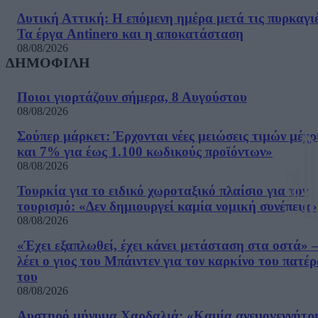
Δυτική Αττική: Η επόμενη ημέρα μετά τις πυρκαγιέ
Τα έργα Antinero και η αποκατάσταση
08/08/2026
ΔΗΜΟΦΙΛΗ
Ποιοι γιορτάζουν σήμερα, 8 Αυγούστου
08/08/2026
Σούπερ μάρκετ: Έρχονται νέες μειώσεις τιμών μέχρ
και 7% για έως 1.100 κωδικούς προϊόντων»
08/08/2026
Τουρκία για το ειδικό χωροταξικό πλαίσιο για τον
τουρισμό: «Δεν δημιουργεί καμία νομική συνέπεια»
08/08/2026
«Έχει εξαπλωθεί, έχει κάνει μετάσταση στα οστά» –
λέει ο γιος του Μπάιντεν για τον καρκίνο του πατέ
του
08/08/2026
Αυστηρό μήνυμα Χαρδαλιά: «Καμία ανεμογεννήτρ