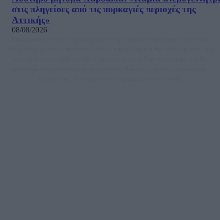
στις πληγείσες από τις πυρκαγιές περιοχές της
Αττικής»
08/08/2026
Μία ομάδα έμπειρων δημοσιογράφων δημιούργησαν πριν μερικά χρόνια το
dailypost.gr, με στόχο την αντικειμενική ενημέρωση και την ανάλυση πίσω από
τους τίτλους των ειδήσεων. Μαζί με μια μαχητική δημοσιογραφική ομάδα,
αποκαλύπτουν πολιτικά και παραπολιτικά θέματα, γράφουν επωνύμως την
άποψη τους, με γνώμονα τον ενημερωμένο αναγνώστη.
DAILYPOST.GR – ΤΑΥΤΌΤΗΤΑ
Ιδιοκτήτρια εταιρεία: «ΝΟΗΣΙΣ ΙΚΕ»
Έδρα: Δήμος Αμαρουσίου Αττικής, Αγ. Αθανασίου αρ. 21, Τ.Κ. 15125
ΑΦΜ: 801093076, Δ.Ο.Υ.: ΚΕΦΟΔΕ ΑΤΤΙΚΗΣ, E-mail: press@dailypost.gr, Τηλ.
επικοινωνίας: 2108066997
Νόμιμος Εκπρόσωπος: Ζαχαρός Σταμάτης
Μέτοχοι: Ζαχαρός Σταμάτης, Κουβαράς Γεώργιος, ΥΠΗΡΕΣΙΕΣ ΠΡΟΗΓΜΕΝΗΣ
ΤΕΧΝΟΛΟΓΙΑΣ ΠΑΡΑΓΩΓΗΣ ΟΠΤΙΚΟΑΚΟΥΣΤΙΚΩΝ ΜΕΣΩΝ ΜΕΛΕΤΩΝ ΚΑΙ
ΠΑΡΟΧΗΣ ΥΠΗΡΕΣΙΩΝ PLD PLUS ΑΝΩΝ ΕΤΑΙΡΙΑ