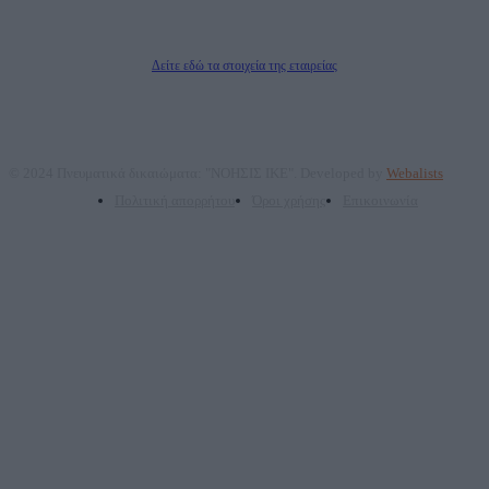
Δικαιούχος του ονόματος τομέα (dailypost.gr): ΝΟΗΣΙΣ ΙΚΕ
Διευθυντής/Διαχειριστής: Ζαχαρός Σταμάτης
Διευθυντής Σύνταξης: Ρενάτο Λέκκα
Δείτε εδώ τα στοιχεία της εταιρείας
© 2024 Πνευματικά δικαιώματα: "ΝΟΗΣΙΣ ΙΚΕ". Developed by
Webalists
Πολιτική απορρήτου
Όροι χρήσης
Επικοινωνία