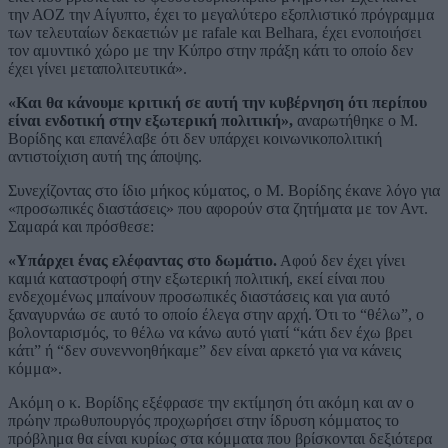
την ΑΟΖ την Αίγυπτο, έχει το μεγαλύτερο εξοπλιστικό πρόγραμμα
των τελευταίων δεκαετιών με rafale και Βelhara, έχει ενοποιήσει
τον αμυντικό χώρο με την Κύπρο στην πράξη κάτι το οποίο δεν
έχει γίνει μεταπολιτευτικά».
«Και θα κάνουμε κριτική σε αυτή την κυβέρνηση ότι περίπου
είναι ενδοτική στην εξωτερική πολιτική»,
αναρωτήθηκε ο Μ.
Βορίδης και επανέλαβε ότι δεν υπάρχει κοινωνικοπολιτική
αντιστοίχιση αυτή της άποψης.
Συνεχίζοντας στο ίδιο μήκος κύματος, ο Μ. Βορίδης έκανε λόγο για
«προσωπικές διαστάσεις» που αφορούν στα ζητήματα με τον Αντ.
Σαμαρά και πρόσθεσε:
«Υπάρχει ένας ελέφαντας στο δωμάτιο.
Αφού δεν έχει γίνει
καμιά καταστροφή στην εξωτερική πολιτική, εκεί είναι που
ενδεχομένως μπαίνουν προσωπικές διαστάσεις και για αυτό
ξαναγυρνάω σε αυτό το οποίο έλεγα στην αρχή. Ότι το “θέλω”, ο
βολονταρισμός, το θέλω να κάνω αυτό γιατί “κάτι δεν έχω βρει
κάτι” ή “δεν συνεννοηθήκαμε” δεν είναι αρκετό για να κάνεις
κόμμα».
Ακόμη ο κ. Βορίδης εξέφρασε την εκτίμηση ότι ακόμη και αν ο
πρώην πρωθυπουργός προχωρήσει στην ίδρυση κόμματος το
πρόβλημα θα είναι κυρίως στα κόμματα που βρίσκονται δεξιότερα