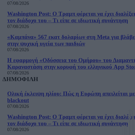
07/08/2026
Washington Post: Ο Τραμπ φέρεται να έχει διαλέξε
τον διάδοχο του – Τι είπε σε ιδιωτική συνάντηση
07/08/2026
«Καμπάνα» 567 εκατ δολαρίων στη Meta για βλάβε
στην ψυχική υγεία των παιδιών
07/08/2026
Η εφαρμογή «Οδύσσεια του Ομήρου» του Διαμαντ
Καραναστάση στην κορυφή του ελληνικού App Sto
07/08/2026
ΔΗΜΟΦΙΛΗ
Ολική έκλειψη ηλίου: Πώς η Ευρώπη απειλείται με
blackout
07/08/2026
Washington Post: Ο Τραμπ φέρεται να έχει διαλέξε
τον διάδοχο του – Τι είπε σε ιδιωτική συνάντηση
07/08/2026