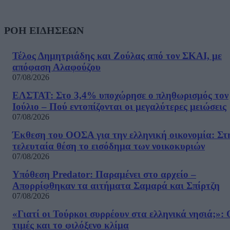
ΡΟΗ ΕΙΔΗΣΕΩΝ
Τέλος Δημητριάδης και Ζούλας από τον ΣΚΑΙ, με
απόφαση Αλαφούζου
07/08/2026
ΕΛΣΤΑΤ: Στο 3,4% υποχώρησε ο πληθωρισμός τον
Ιούλιο – Πού εντοπίζονται οι μεγαλύτερες μειώσεις
07/08/2026
Έκθεση του ΟΟΣΑ για την ελληνική οικονομία: Στ
τελευταία θέση το εισόδημα των νοικοκυριών
07/08/2026
Υπόθεση Predator: Παραμένει στο αρχείο –
Απορρίφθηκαν τα αιτήματα Σαμαρά και Σπίρτζη
07/08/2026
«Γιατί οι Τούρκοι συρρέουν στα ελληνικά νησιά;»: 
τιμές και το φιλόξενο κλίμα