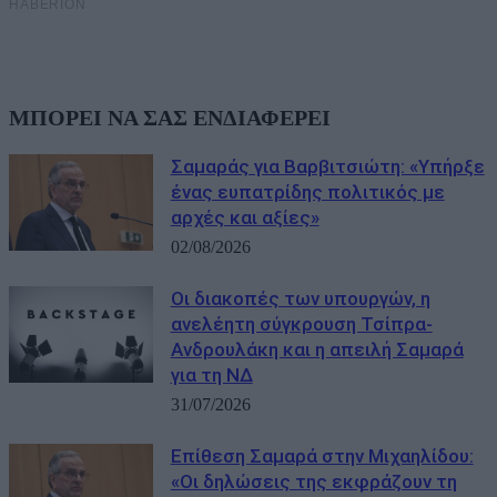
ΜΠΟΡΕΙ ΝΑ ΣΑΣ ΕΝΔΙΑΦΕΡΕΙ
Σαμαράς για Βαρβιτσιώτη: «Υπήρξε
ένας ευπατρίδης πολιτικός με
αρχές και αξίες»
02/08/2026
Οι διακοπές των υπουργών, η
ανελέητη σύγκρουση Τσίπρα-
Ανδρουλάκη και η απειλή Σαμαρά
για τη ΝΔ
31/07/2026
Eπίθεση Σαμαρά στην Μιχαηλίδου:
«Οι δηλώσεις της εκφράζουν τη