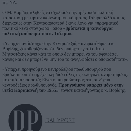
της ΝΔ.
Ο Μ. Βορίδης κληθείς να σχολιάσει την τρέχουσα πολιτική
κατάσταση με την ανακοίνωση του κόμματος Τσίπρα αλλά και τις
διεργασίες στην Κεντροαριστερά έκανε λόγο για «πραγματικό
πολιτικό κενό στον χώρο» όπου
«βρίσκεται η καινούργια
πολιτική απόπειρα του κ. Τσίπρα».
«Υπάρχει αντίστοιχο στην Κεντροδεξιά;» αναρωτήθηκε ο κ.
Βορίδης, ξεκαθαρίζοντας ότι δεν υπάρχει «γιατί ο Κυρ.
Μητσοτάκης κάνει κάτι το οποίο δεν μπορεί να του αφαιρέσει
κανείς και δεν μπορεί να μην του το αναγνωρίσει ο οποιοσδήποτε».
«Υπάρχει προηγούμενο κεντροδεξιού πρωθυπουργού που
βρίσκεται επί 7 έτη, έχει κερδίσει όλες τις εκλογικές αναμετρήσεις,
με αυτά τα ποσοστά; Είναι ο μακροβιότερος στη συνέχεια
κεντροδεξιός πρωθυπουργός. Π
ροηγούμενο υπάρχει μόνο στην
8ετία Καραμανλή του 1955»
, τόνισε καταλήγοντας ο κ. Βορίδης.
DAILYPOST