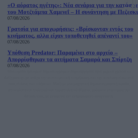
«Ο αόρατος ηγέτης»: Νέα σενάρια για την κατάστ
του Μοτζτάμπα Χαμενεΐ – Η συνάντηση με Πεζεσκ
07/08/2026
Γρατσία για αποχωρήσεις: «Bρίσκονταν εντός του
κινήματος, αλλα είχαν τοποθετηθεί απέναντί του»
07/08/2026
Υπόθεση Predator: Παραμένει στο αρχείο –
Απορρίφθηκαν τα αιτήματα Σαμαρά και Σπίρτζη
07/08/2026
Μία ομάδα έμπειρων δημοσιογράφων δημιούργησαν πριν μερικά χρόνια το
dailypost.gr, με στόχο την αντικειμενική ενημέρωση και την ανάλυση πίσω από
τους τίτλους των ειδήσεων. Μαζί με μια μαχητική δημοσιογραφική ομάδα,
αποκαλύπτουν πολιτικά και παραπολιτικά θέματα, γράφουν επωνύμως την
άποψη τους, με γνώμονα τον ενημερωμένο αναγνώστη.
DAILYPOST.GR – ΤΑΥΤΌΤΗΤΑ