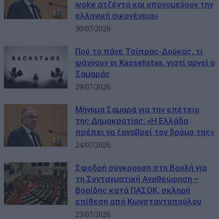
woke ατζέντα και υπονομεύουν την
ελληνική οικογένεια»
30/07/2026
Πού το πάνε Τσίπρας-Δούκας, τι
ψάχνουν οι Kasselistas, γιατί αργεί ο
Σαμαράς
29/07/2026
Μήνυμα Σαμαρά για την επέτειο
της Δημοκρατίας: «Η Ελλάδα
πρέπει να ξαναβρεί τον δρόμο της»
24/07/2026
Σφοδρή σύγκρουση στη Βουλή για
τη Συνταγματική Αναθεώρηση –
Βορίδης κατά ΠΑΣΟΚ, σκληρή
επίθεση από Κωνσταντοπούλου
23/07/2026