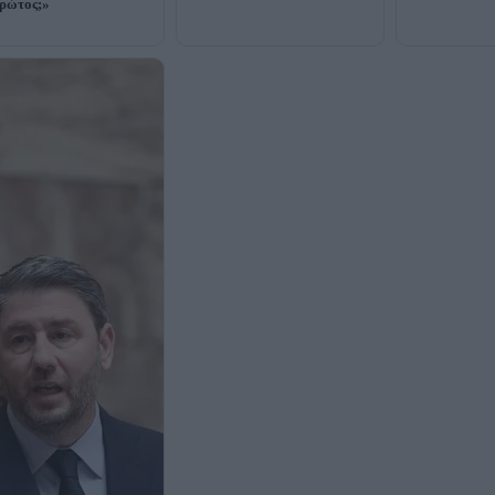
πρώτος;»