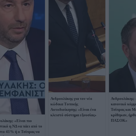
Ανδρουλάκης για τον νέο
Ανδρουλάκης:
κώδικα Tοπικής
κανονικό κόμμα
Aυτοδιοίκησης: «Είναι ένα
Τσίπρας και 
κλειστό σύστημα εξουσίας»
κρίθηκαν, ήρθ
ΠΑΣΟΚ»
υλάκης: «Είναι πιο
στικό η ΝΔ να πάει από το
το 41% ή ο Τσίπρας να