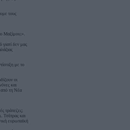
ουμε τους
ρο Μαξίμου;».
 γιατί δεν μας
αλάζιας
τίστιξη με το
δίζουν οι
νόνες και
ς από τη Νέα
ές τράπεζες;
κ. Τσίπρας και
νική ευρωπαϊκή