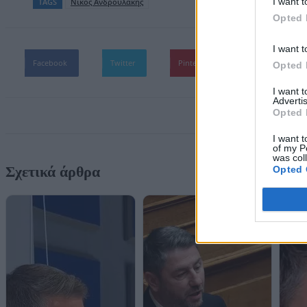
I want t
TAGS
Nίκος Ανδρουλάκης
Opted 
I want t
Facebook
Twitter
Pinterest
WhatsApp
Opted 
I want 
Advertis
Opted 
I want t
of my P
was col
Σχετικά άρθρα
Opted 