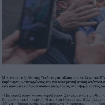
Μιλώντας το βράδυ της Τετάρτης σε φίλους και στελέχη του Π
κυβέρνηση, κατηγορώντας την για υποκριτική στάση απέναντι σ
έχει αποτύχει να δώσει ουσιαστικές λύσεις στο υψηλό κόστος ζω
«Μας κοροϊδεύουν και σας κοροϊδεύουν. Δεν μπορεί να χτυπηθεί η ακ
θυμωμένου πρωθυπουργού. Η ακρίβεια θέλει μέτρα. Θέλει έλεγχο σ
ΦΠΑ στα βασικά αγαθά. Δεν μπορούν να υλοποιήσουν το μέτρο που 