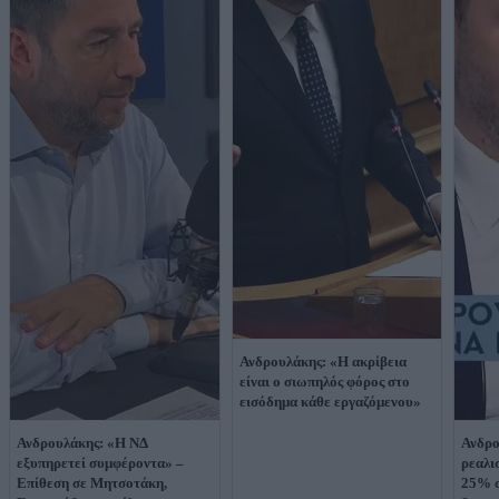
Ανδρουλάκης: «Η ακρίβεια
είναι ο σιωπηλός φόρος στο
εισόδημα κάθε εργαζόμενου»
Ανδρουλάκης: «Η ΝΔ
Ανδρο
εξυπηρετεί συμφέροντα» –
ρεαλι
Επίθεση σε Μητσοτάκη,
25% σ