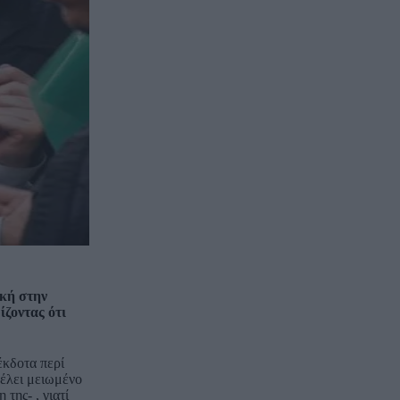
ική στην
ζοντας ότι
έκδοτα περί
Θέλει μειωμένο
ης- , γιατί