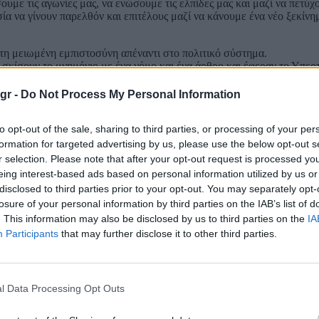
υμε τις αγωνίες μας, να ενώσουμε τις ελπίδες μας και μαζί να πετύχ
α να γίνουν παρελθόν και επιτέλους μαζί να κάνουμε ένα νέο ξεκίνη
τη μειωμένη εμπιστοσύνη απέναντι στο πολιτικό σύστημα.
α σκίσουν το μνημόνιο με ένα νόμο και ένα άρθρο και έφεραν το Υπερ
ύ;
τραπεζίτη» και είχαμε χιλιάδες ηλεκτρονικούς πλειστηριασμούς και 
gr -
Do Not Process My Personal Information
η και σήμερα χιλιάδες δανειολήπτες;
α και έρχεται μια καλύτερη ζωή, αλλά βιώνει σήμερα τη χειρότερη ακρ
to opt-out of the sale, sharing to third parties, or processing of your per
γεία και βλέπετε καθημερινά στα νοσοκομεία μας ποια είναι η κατάστ
ρακαλώ, μη γίνει απογοήτευση και συμβιβασμός αποχής. Δεν είμαστε ό
formation for targeted advertising by us, please use the below opt-out s
τε νταβατζήδες, ούτε εξαρτήσεις και φαίνεται καθημερινά από τα δελτ
r selection. Please note that after your opt-out request is processed y
το παρασκήνιο. Για αυτό, στηρίξτε την προσπάθειά μας. Μαζί μπορούμ
eing interest-based ads based on personal information utilized by us or
κης.
disclosed to third parties prior to your opt-out. You may separately opt-
losure of your personal information by third parties on the IAB’s list of
. This information may also be disclosed by us to third parties on the
IA
Participants
that may further disclose it to other third parties.
l Data Processing Opt Outs