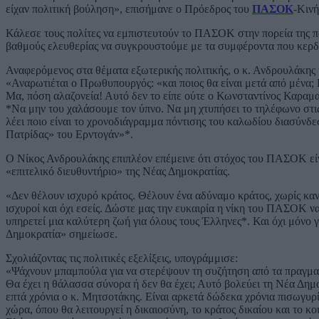
είχαν πολιτική βούληση», επισήμανε ο Πρόεδρος του
ΠΑΣΟΚ
-Κιν
Κάλεσε τους πολίτες να εμπιστευτούν το ΠΑΣΟΚ στην πορεία της πο
βαθμούς ελευθερίας να συγκρουστούμε με τα συμφέροντα που κερ
Αναφερόμενος στα θέματα εξωτερικής πολιτικής, ο κ. Ανδρουλάκης
«Αναρωτιέται ο Πρωθυπουργός: «και ποιος θα είναι μετά από μένα;
Μα, πόση αλαζονεία! Αυτό δεν το είπε ούτε ο Κωνσταντίνος Καραμ
*Να μην του χαλάσουμε τον ύπνο. Να μη χτυπήσει το τηλέφωνο στις 3
λέει ποιο είναι το χρονοδιάγραμμα πόντισης του καλωδίου διασύνδ
Πατρίδας» του Ερντογάν»*.
Ο Νίκος Ανδρουλάκης επιπλέον επέμεινε ότι στόχος του ΠΑΣΟΚ είνα
«επιτελικό διευθυντήριο» της Νέας Δημοκρατίας.
«Δεν θέλουν ισχυρό κράτος. Θέλουν ένα αδύναμο κράτος, χωρίς κανόν
ισχυροί και όχι εσείς. Δώστε μας την ευκαιρία η νίκη του ΠΑΣΟΚ να 
υπηρετεί μια καλύτερη ζωή για όλους τους Έλληνες*. Και όχι μόνο 
Δημοκρατία» σημείωσε.
Σχολιάζοντας τις πολιτικές εξελίξεις, υπογράμμισε:
«Ψάχνουν μπαμπούλα για να στερέψουν τη συζήτηση από τα πραγματι
Θα έχει η θάλασσα σύνορα ή δεν θα έχει; Αυτό βολεύει τη Νέα Δημοκ
επτά χρόνια ο κ. Μητσοτάκης. Είναι αρκετά δώδεκα χρόνια πισωγυρ
χώρα, όπου θα λειτουργεί η δικαιοσύνη, το κράτος δικαίου και το κο