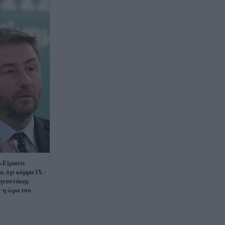
 «Είμαστε
, όχι κόμμα ΙΧ -
Μητσοτάκης
ε η ώρα του