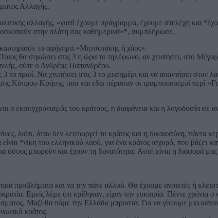
ήματος Αλλαγής.
λιτικής αλλαγής, «γιατί έχουμε πρόγραμμα, έχουμε στελέχη και *έχ
δοσκοπούν στην πλάτη σας καθημερινά»*, συμπλήρωσε.
 καυτηρίασε το αφήγημα «Μητσοτάκης ή χάος».
 Ποιος θα σηκώσει στις 3 η ώρα το τηλέφωνο, αν χτυπήσει, στο Μέγα
ανλής, ούτε ο Ανδρέας Παπανδρέου.
 το πρωί. Να χτυπήσει στις 3 το μεσημέρι και να απαντήσει στον λαό
εσης Κύπρου-Κρήτης, που και εδώ πέρασαν οι τραμπουκισμοί περί «Γ
ι ο εκσυγχρονισμός του κράτους, η διαφάνεια και η λογοδοσία σε αν
ες, διότι, όταν δεν λειτουργεί το κράτος και η δικαιοσύνη, πάντα κερ
είναι *νίκη του ελληνικού λαού, για ένα κράτος ισχυρό, που βάζει κα
για όσους μπορούν και έχουν τη δυνατότητα. Αυτή είναι η διαφορά μα
κά προβλήματα και να την πάνε αλλού. Θα έχουμε ανοικτές ή κλειστ
ρατία. Εμείς λέμε ότι κρίθηκαν, είχαν την ευκαιρία. Πέντε χρόνια ο 
ίσματος. Μαζί θα πάμε την Ελλάδα μπροστά. Για να γίνουμε μια κανο
ινωνικό κράτος.