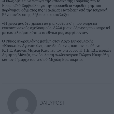
«Όπως οφείλει να πετύχει την καταδίκη της Τουρκίας από το
Ευρωπαϊκό Συμβούλιο για την προσπάθεια νομοθέτησης του
παράνομου δόγματος της “Γαλάζιας Πατρίδας” από την τουρκική
Εθνοσυνέλευση», δήλωσε και κατέληξε:
«Η χώρα μας δεν χρειάζεται μία κυβέρνηση, που υπηρετεί
επικοινωνιακούς σχεδιασμούς. Αλλά μία κυβέρνηση που υπηρετεί
με αποτελεσματικότητα τα εθνικά μας συμφέροντα».
Ο Νίκος Ανδρουλάκης μετέβη στον Λόχο Εθνοφυλακής
«Κασιωτών Αγωνιστών», συνοδευόμενος από τον υπεύθυνο
Κ.Τ.Ε. Άμυνας Μιχάλη Κατρίνη, τον υπεύθυνο Κ.Τ.Ε. Εξωτερικών
Δημήτρη Μάντζο, τον βουλευτή Δωδεκανήσου Γιώργο Νικητιάδη
και τον δήμαρχο του νησιού Μιχάλη Ερωτόκριτο.
DAILYPOST