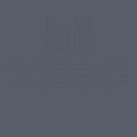
Μία ομάδα έμπειρων δημοσιογράφων δημιούργησαν πριν μερικά χρόνια το
dailypost.gr, με στόχο την αντικειμενική ενημέρωση και την ανάλυση πίσω από
τους τίτλους των ειδήσεων. Μαζί με μια μαχητική δημοσιογραφική ομάδα,
αποκαλύπτουν πολιτικά και παραπολιτικά θέματα, γράφουν επωνύμως την
άποψη τους, με γνώμονα τον ενημερωμένο αναγνώστη.
DAILYPOST.GR – ΤΑΥΤΌΤΗΤΑ