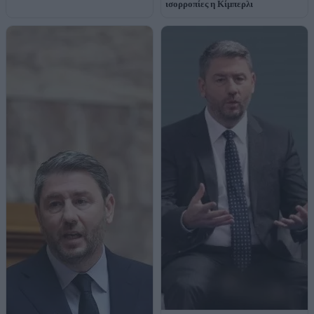
ισορροπίες η Κίμπερλι