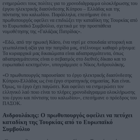
ενημερώσει τους πολίτες για το χρονοδιάγραμμα ολοκλήρωσης του
έργου ηλεκτρικής διασύνδεσης Κύπρου – Ελλάδας και της
πόντισης του καλωδίου. Παράλληλα, επεσήμανε ότι ο
πρωθυπουργός οφείλει να επιδιώξει την καταδίκη της Τουρκίας από
το Ευρωπαϊκό Συμβούλιο, σχετικά με την προσπάθεια
νομοθέτησης της «Γαλάζιας Πατρίδας».
«Εδώ, από την ηρωική Κάσο, ένα νησί με σπουδαία ιστορική και
γεωπολιτική αξία για την πατρίδα μας, στέλνουμε καθαρό μήνυμα:
Τα κυριαρχικά μας δικαιώματα είναι αδιαπραγμάτευτα, όπως
αδιαπραγμάτευτος είναι ο σεβασμός στο διεθνές δίκαιο και το
ευρωπαϊκό κεκτημένο», υπογράμμισε ο Νίκος Ανδρουλάκης.
«Ο πρωθυπουργός παρουσίασε το έργο ηλεκτρικής διασύνδεσης
Κύπρου-Ελλάδας ως ένα έργο στρατηγικής σημασίας. Και είναι.
Όμως, το έργο έχει παγώσει. Και οφείλει να ενημερώσει τον
ελληνικό λαό ποιο είναι το πλήρες χρονοδιάγραμμα ολοκλήρωσης
του έργου και πόντισης του καλωδίου», επεσήμανε ο πρόεδρος του
ΠΑΣΟΚ.
Ανδρουλάκης: Ο πρωθυπουργός οφείλει να πετύχει
καταδίκη της Τουρκίας από το Ευρωπαϊκό
Συμβούλιο