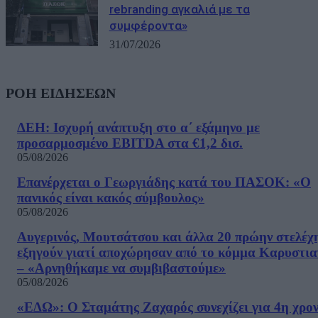
rebranding αγκαλιά με τα
συμφέροντα»
31/07/2026
ΡΟΗ ΕΙΔΗΣΕΩΝ
ΔΕΗ: Ισχυρή ανάπτυξη στο α΄ εξάμηνο με
προσαρμοσμένο EBITDA στα €1,2 δισ.
05/08/2026
Επανέρχεται ο Γεωργιάδης κατά του ΠΑΣΟΚ: «Ο
πανικός είναι κακός σύμβουλος»
05/08/2026
Αυγερινός, Μουτσάτσου και άλλα 20 πρώην στελέχ
εξηγούν γιατί αποχώρησαν από το κόμμα Καρυστια
– «Αρνηθήκαμε να συμβιβαστούμε»
05/08/2026
«ΕΔΩ»: Ο Σταμάτης Ζαχαρός συνεχίζει για 4η χρον