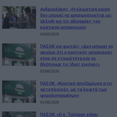
Ανδρουλάκης: «Η κλιματική κρίση
δεν μπορεί να χρησιμοποιείται ως
άλλοθι για τις αδυναμίες του
κρατικού μηχανισμού»
04/08/2026
ΠΑΣΟΚ για φωτιές: «Δεν μπορεί να
ακούμε ότι ο κρατικός μηχανισμός
είναι σε ετοιμότητα και να
βλέπουμε τις ίδιες εικόνες»
03/08/2026
ΠΑΣΟΚ: «Κρατική αποζημίωση στις
ακτοπλοϊκές, με τα λεφτά των
φορολογουμένων»
01/08/2026
ΠΑΣΟΚ: «Ο κ. Τσίπρας κάνει