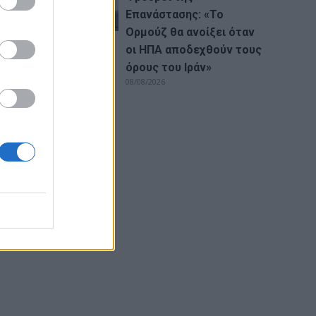
Επανάστασης: «Το
Ορμούζ θα ανοίξει όταν
οι ΗΠΑ αποδεχθούν τους
όρους του Ιράν»
αι
08/08/2026
ά