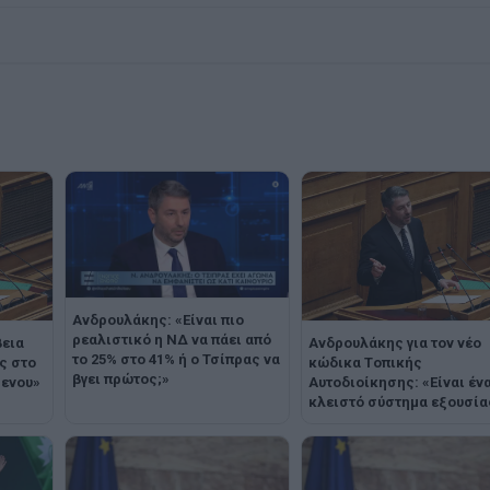
Ανδρουλάκης: «Είναι πιο
ρεαλιστικό η ΝΔ να πάει από
βεια
Ανδρουλάκης για τον νέο
το 25% στο 41% ή ο Τσίπρας να
ς στο
κώδικα Tοπικής
βγει πρώτος;»
μενου»
Aυτοδιοίκησης: «Είναι έν
κλειστό σύστημα εξουσία