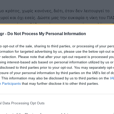
 κράτος, χωρίς κανόνες, διότι, όταν δεν λειτουργεί το
χυροί και όχι εσείς. Δώστε μας την ευκαιρία η νίκη του Π
τος ισχυρό, που βάζει κανόνες και υπηρετεί μια καλύτερη 
υς μπορούν και έχουν τη δυνατότητα. Αυτή είναι η διαφορά
gr -
Do Not Process My Personal Information
to opt-out of the sale, sharing to third parties, or processing of your per
ισε:
formation for targeted advertising by us, please use the below opt-out s
r selection. Please note that after your opt-out request is processed y
τηση από τα πραγματικά προβλήματα και να την πάνε αλ
eing interest-based ads based on personal information utilized by us or
ει η θάλασσα σύνορα ή δεν θα έχει; Αυτό βολεύει τη Νέα
disclosed to third parties prior to your opt-out. You may separately opt-
ευκαιρία. Πέντε χρόνια ο κ. Τσίπρας και επτά χρόνια ο κ.
losure of your personal information by third parties on the IAB’s list of
. This information may also be disclosed by us to third parties on the
IA
υρίσματος. Μαζί θα πάμε την Ελλάδα μπροστά. Για να γίν
Participants
that may further disclose it to other third parties.
εί η δικαιοσύνη, το κράτος δικαίου και το κοινωνικό κράτ
υνάμεις μας, να ενώσουμε τις αγωνίες μας, να ενώσουμε
ωρούν κάποιοι ακατόρθωτο. Η αλαζονεία, η διαφθορά, η
l Data Processing Opt Outs
αζί να κάνουμε ένα νέο ξεκίνημα για το καλό της πατρίδ