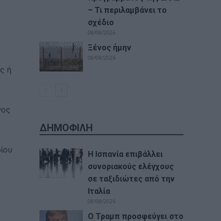
– Τι περιλαμβάνει το
σχέδιο
α
08/08/2026
Ξένος ήμην
08/08/2026
ς ή
νος
ΔΗΜΟΦΙΛΗ
δίου
Η Ισπανία επιβάλλει
συνοριακούς ελέγχους
σε ταξιδιώτες από την
Ιταλία
08/08/2026
Ο Τραμπ προσφεύγει στο