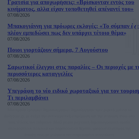
Γρατσία για αποχωρήσεις: «Bρίσκονταν εντός του
κινήματος, αλλα είχαν τοποθετηθεί απέναντί του»
07/08/2026
Μπακογιάννη για πρόωρες εκλογές: «Το σύμπαν έχε
πλέον εμπεδώσει πως δεν υπάρχει τέτοιο θέμα»
07/08/2026
Ποιοι γιορτάζουν σήμερα, 7 Αυγούστου
07/08/2026
Σαρωτικοί έλεγχοι στις παραλίες – Οι περιοχές με τ
περισσότερες καταγγελίες
07/08/2026
Υπεγράφη το νέο ειδικό χωροταξικό για τον τουρισ
Τι περιλαμβάνει
07/08/2026
Μία ομάδα έμπειρων δημοσιογράφων δημιούργησαν πριν μερικά χρόνια το
dailypost.gr, με στόχο την αντικειμενική ενημέρωση και την ανάλυση πίσω από
τους τίτλους των ειδήσεων. Μαζί με μια μαχητική δημοσιογραφική ομάδα,
αποκαλύπτουν πολιτικά και παραπολιτικά θέματα, γράφουν επωνύμως την
άποψη τους, με γνώμονα τον ενημερωμένο αναγνώστη.