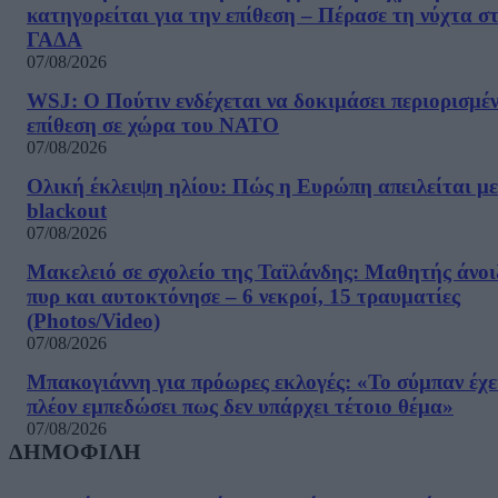
κατηγορείται για την επίθεση – Πέρασε τη νύχτα σ
ΓΑΔΑ
07/08/2026
WSJ: Ο Πούτιν ενδέχεται να δοκιμάσει περιορισμέ
επίθεση σε χώρα του ΝΑΤΟ
07/08/2026
Ολική έκλειψη ηλίου: Πώς η Ευρώπη απειλείται με
blackout
07/08/2026
Μακελειό σε σχολείο της Ταϊλάνδης: Μαθητής άνοι
πυρ και αυτοκτόνησε – 6 νεκροί, 15 τραυματίες
(Photos/Video)
07/08/2026
Μπακογιάννη για πρόωρες εκλογές: «Το σύμπαν έχε
πλέον εμπεδώσει πως δεν υπάρχει τέτοιο θέμα»
07/08/2026
ΔΗΜΟΦΙΛΗ