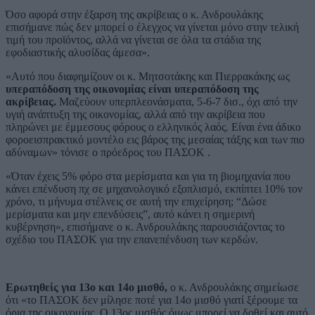
Όσο αφορά στην έξαρση της ακρίβειας ο κ. Ανδρουλάκης
επισήμανε πώς δεν μπορεί ο έλεγχος να γίνεται μόνο στην τελική
τιμή του προϊόντος, αλλά να γίνεται σε όλα τα στάδια της
εφοδιαστικής αλυσίδας άμεσα».
«Αυτό που διαφημίζουν οι κ. Μητσοτάκης και Πιερρακάκης ως
υπεραπόδοση της οικονομίας είναι υπεραπόδοση της
ακρίβειας.
Μαζεύουν υπερπλεονάσματα, 5-6-7 δισ., όχι από την
υγιή ανάπτυξη της οικονομίας, αλλά από την ακρίβεια που
πληρώνει με έμμεσους φόρους ο ελληνικός λαός. Είναι ένα άδικο
φοροεισπρακτικό μοντέλο εις βάρος της μεσαίας τάξης και των πιο
αδύναμων» τόνισε ο πρόεδρος του ΠΑΣΟΚ .
«Όταν έχεις 5% φόρο στα μερίσματα και για τη βιομηχανία που
κάνει επένδυση πχ σε μηχανολογικό εξοπλισμό, εκπίπτει 10% τον
χρόνο, τι μήνυμα στέλνεις σε αυτή την επιχείρηση; “Δώσε
μερίσματα και μην επενδύσεις”, αυτό κάνει η σημερινή
κυβέρνηση», επισήμανε ο κ. Ανδρουλάκης παρουσιάζοντας το
σχέδιο του ΠΑΣΟΚ για την επανεπένδυση των κερδών.
Ερωτηθείς για 13ο και 14ο μισθό,
ο κ. Ανδρουλάκης σημείωσε
ότι «το ΠΑΣΟΚ δεν μίλησε ποτέ για 14ο μισθό γιατί ξέρουμε τα
όρια της οικονομίας. Ο 13ος μισθός όμως μπορεί να δοθεί και αυτό