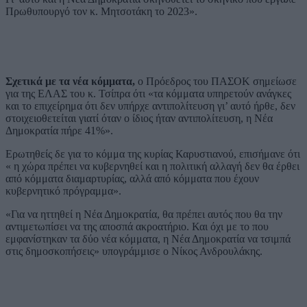
Πρωθυπουργό τον κ. Μητσοτάκη το 2023».
Σχετικά με τα νέα κόμματα,
ο Πρόεδρος του ΠΑΣΟΚ σημείωσε
για της ΕΛΑΣ του κ. Τσίπρα ότι «τα κόμματα υπηρετούν ανάγκες
και το επιχείρημα ότι δεν υπήρχε αντιπολίτευση γι’ αυτό ήρθε, δεν
στοιχειοθετείται γιατί όταν ο ίδιος ήταν αντιπολίτευση, η Νέα
Δημοκρατία πήρε 41%».
Ερωτηθείς δε για το κόμμα της κυρίας Καρυστιανού, επισήμανε ότι
« η χώρα πρέπει να κυβερνηθεί και η πολιτική αλλαγή δεν θα έρθει
από κόμματα διαμαρτυρίας, αλλά από κόμματα που έχουν
κυβερνητικό πρόγραμμα».
«Για να ηττηθεί η Νέα Δημοκρατία, θα πρέπει αυτός που θα την
αντιμετωπίσει να της αποσπά ακροατήριο. Και όχι με το που
εμφανίστηκαν τα δύο νέα κόμματα, η Νέα Δημοκρατία να τσιμπά
στις δημοσκοπήσεις» υπογράμμισε ο Νίκος Ανδρουλάκης.