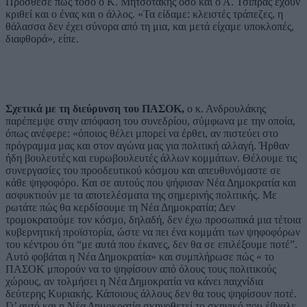
Πρόσθεσε πώς τόσο ο Κ. Μητσοτάκης όσο και ο Α. Τσίπρας έχουν
κριθεί και ο ένας και ο άλλος. «Τα είδαμε: κλειστές τράπεζες, η
θάλασσα δεν έχει σύνορα από τη μια, και μετά είχαμε υποκλοπές,
διαφθορά», είπε.
Σχετικά με τη διεύρυνση του ΠΑΣΟΚ,
ο κ. Ανδρουλάκης
παρέπεμψε στην απόφαση του συνεδρίου, σύμφωνα με την οποία,
όπως ανέφερε: «όποιος θέλει μπορεί να έρθει, αν πιστεύει στο
πρόγραμμα μας και στον αγώνα μας για πολιτική αλλαγή. Ήρθαν
ήδη βουλευτές και ευρωβουλευτές άλλων κομμάτων. Θέλουμε τις
συνεργασίες του προοδευτικού κόσμου και απευθυνόμαστε σε
κάθε ψηφοφόρο. Και σε αυτούς που ψήφισαν Νέα Δημοκρατία και
ασφυκτιούν με τα αποτελέσματα της σημερινής πολιτικής. Με
ρωτάτε πώς θα κερδίσουμε τη Νέα Δημοκρατία; Δεν
τρομοκρατούμε τον κόσμο, δηλαδή, δεν έχω προσωπικά μια τέτοια
κυβερνητική προϊστορία, ώστε να πει ένα κομμάτι των ψηφοφόρων
του κέντρου ότι “με αυτά που έκανες, δεν θα σε επιλέξουμε ποτέ”.
Αυτό φοβάται η Νέα Δημοκρατία» και συμπλήρωσε πώς « το
ΠΑΣΟΚ μπορούν να το ψηφίσουν από όλους τους πολιτικούς
χώρους, αν τολμήσει η Νέα Δημοκρατία να κάνει παιχνίδια
δεύτερης Κυριακής. Κάποιους άλλους δεν θα τους ψηφίσουν ποτέ.
Γι’ αυτό και η Νέα Δημοκρατία σκηνοθετεί το σκηνικό που έβγαλε