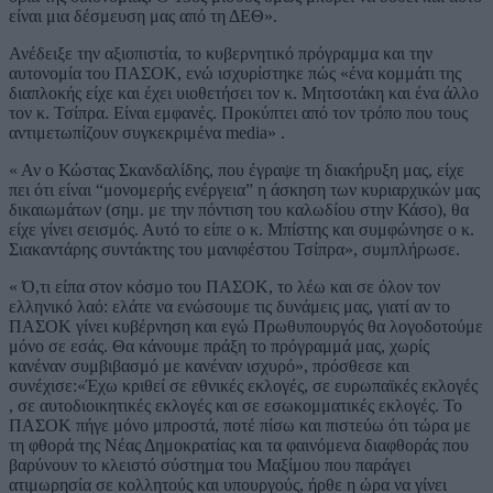
είναι μια δέσμευση μας από τη ΔΕΘ».
Ανέδειξε την αξιοπιστία, το κυβερνητικό πρόγραμμα και την
αυτονομία του ΠΑΣΟΚ, ενώ ισχυρίστηκε πώς «ένα κομμάτι της
διαπλοκής είχε και έχει υιοθετήσει τον κ. Μητσοτάκη και ένα άλλο
τον κ. Τσίπρα. Είναι εμφανές. Προκύπτει από τον τρόπο που τους
αντιμετωπίζουν συγκεκριμένα media» .
« Αν ο Κώστας Σκανδαλίδης, που έγραψε τη διακήρυξη μας, είχε
πει ότι είναι “μονομερής ενέργεια” η άσκηση των κυριαρχικών μας
δικαιωμάτων (σημ. με την πόντιση του καλωδίου στην Κάσο), θα
είχε γίνει σεισμός. Αυτό το είπε ο κ. Μπίστης και συμφώνησε ο κ.
Σιακαντάρης συντάκτης του μανιφέστου Τσίπρα», συμπλήρωσε.
« Ό,τι είπα στον κόσμο του ΠΑΣΟΚ, το λέω και σε όλον τον
ελληνικό λαό: ελάτε να ενώσουμε τις δυνάμεις μας, γιατί αν το
ΠΑΣΟΚ γίνει κυβέρνηση και εγώ Πρωθυπουργός θα λογοδοτούμε
μόνο σε εσάς. Θα κάνουμε πράξη το πρόγραμμά μας, χωρίς
κανέναν συμβιβασμό με κανέναν ισχυρό», πρόσθεσε και
συνέχισε:«Έχω κριθεί σε εθνικές εκλογές, σε ευρωπαϊκές εκλογές
, σε αυτοδιοικητικές εκλογές και σε εσωκομματικές εκλογές. Το
ΠΑΣΟΚ πήγε μόνο μπροστά, ποτέ πίσω και πιστεύω ότι τώρα με
τη φθορά της Νέας Δημοκρατίας και τα φαινόμενα διαφθοράς που
βαρύνουν το κλειστό σύστημα του Μαξίμου που παράγει
ατιμωρησία σε κολλητούς και υπουργούς, ήρθε η ώρα να γίνει