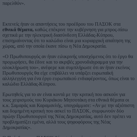
παρελθόν».
Εκτενείς ήταν οι απαντήσεις του προέδρου του ΠΑΣΟΚ στα
εθνικά θέματα,
καθώς επέκρινε την κυβέρνηση για μπρος-πίσω
σχετικά με την ηλεκτρική διασύνδεση Ελλάδας-Κύπρου,
επισημαίνοντας ότι το καλώδιο είναι μια κυριαρχική απαίτηση της
χώρας, από την οποία έκανε πίσω η Νέα Δημοκρατία.
«Ο Πρωθυπουργός αν ήταν ειλικρινής υποσχόμενος ότι το έργο θα
προχωρήσει, θα έδινε και το ακριβές χρονοδιάγραμμα για την
ολοκλήρωση του», ανέφερε και συμπλήρωσε ότι αν ήταν εκείνος
Πρωθυπουργός θα είχε επιβάλλει να υπάρξει ευρωπαϊκή
αλληλεγγύη για ένα έργο ευρωπαϊκού ενδιαφέροντος, όπως είναι το
καλώδιο Ελλάδας-Κύπρου.
Ερωτηθείς για το αν είναι κοντά με την κριτική που ασκούν για
τους χειρισμούς του Κυριάκου Μητσοτάκη στα εθνικά θέματα οι
κ.κ. Σαμαράς και Καραμανλής, υπογράμμισε: «Αν με την αξιόπιστη
και δομημένη κριτική που ασκεί το ΠΑΣΟΚ, συμφωνούν δύο
πρώην Πρωθυπουργοί της Νέας Δημοκρατίας, αυτό δεν πρέπει να
προβληματίζει εμένα, αλλά τους ψηφοφόρους της Νέας
Δημοκρατίας».