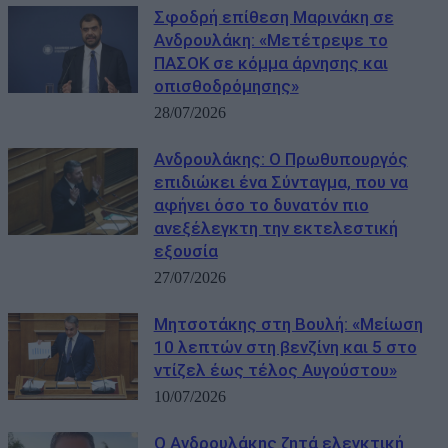
Σφοδρή επίθεση Μαρινάκη σε
Ανδρουλάκη: «Μετέτρεψε το
ΠΑΣΟΚ σε κόμμα άρνησης και
οπισθοδρόμησης»
28/07/2026
Ανδρουλάκης: Ο Πρωθυπουργός
επιδιώκει ένα Σύνταγμα, που να
αφήνει όσο το δυνατόν πιο
ανεξέλεγκτη την εκτελεστική
εξουσία
27/07/2026
Μητσοτάκης στη Βουλή: «Μείωση
10 λεπτών στη βενζίνη και 5 στο
ντίζελ έως τέλος Αυγούστου»
10/07/2026
Ο Ανδρουλάκης ζητά ελεγκτική