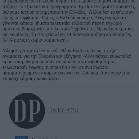
Ο Πρόεδρος του ΠΑΣΟΚ θύμισε ότι «είμαστε το μόνο κόμμα που
στήριξε τα εξοπλιστικά προγράμματα. Εμείς δεν είμαστε λαϊκιστές,
θέλουμε ισχυρή αποτρεπτικά την Ελλάδα. ‘Αλλοι δεν τα ψήφισαν,
εμείς τα ψηφίσαμε. Όμως, η Ελλάδα παράγει; Αναγνωρίζω ότι
γίνονται κάποια βήματα τελευταία, αλλά πού ήταν η εγχώρια
αμυντική βιομηχανία τα τελευταία 7 χρόνια της Νέας Δημοκρατίας
και νωρίτερα; Τα στοιχεία λένε: 14 δισεκατομμύρια εξοπλισμών,
3,4% μόλις εγχώρια συμμετοχή».
Μίλησε για την ατζέντα ενός Νέου Ελσίνκι, όπως την έχει
ονομάσει, για την Τουρκία και εξήγησε: «δεν υπάρχει ευρωπαϊκή
προοπτική, θα μπορούσαν να πάρουν την αναβάθμιση της
τελωνειακής ένωσης, η οποία θα είναι σε ένα πλαίσιο
αυτοματοποιημένων κυρώσεων για την Τουρκία, όταν απειλεί τα
κυριαρχικά μας δικαιώματα».
DAILYPOST