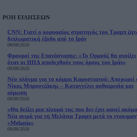
ΡΟΗ ΕΙΔΗΣΕΩΝ
CNN: Γιατί ο κορυφαίος στρατηγός του Τραμπ ζητ
διπλωματική έξοδο από το Ιράν
08/08/2026
Φρουροί της Επανάστασης: «Το Ορμούζ θα ανοίξει
όταν οι ΗΠΑ αποδεχθούν τους όρους του Ιράν»
08/08/2026
Νέο πλήγμα για το κόμμα Καρυστιανού: Αποχωρεί 
Νίκος Μπρουτζάκης – Καταγγέλει αυθαιρεσία και
φίμωση
08/08/2026
«Θα δείξει μια πλευρά της που δεν έχει φανεί ακόμ
Νέα σειρά για τη Μελάνια Τραμπ μετά το ντοκιμαν
«Melania»
08/08/2026