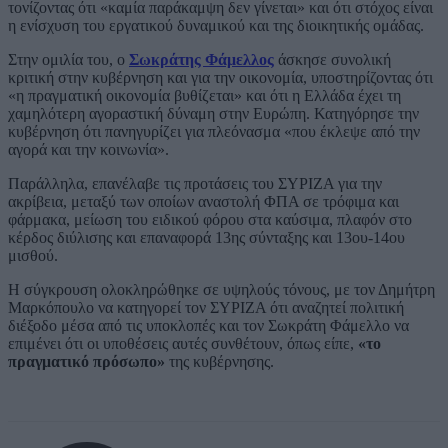
τονίζοντας ότι «καμία παράκαμψη δεν γίνεται» και ότι στόχος είναι
η ενίσχυση του εργατικού δυναμικού και της διοικητικής ομάδας.
Στην ομιλία του, ο
Σωκράτης Φάμελλος
άσκησε συνολική
κριτική στην κυβέρνηση και για την οικονομία, υποστηρίζοντας ότι
«η πραγματική οικονομία βυθίζεται» και ότι η Ελλάδα έχει τη
χαμηλότερη αγοραστική δύναμη στην Ευρώπη. Κατηγόρησε την
κυβέρνηση ότι πανηγυρίζει για πλεόνασμα «που έκλεψε από την
αγορά και την κοινωνία».
Παράλληλα, επανέλαβε τις προτάσεις του ΣΥΡΙΖΑ για την
ακρίβεια, μεταξύ των οποίων αναστολή ΦΠΑ σε τρόφιμα και
φάρμακα, μείωση του ειδικού φόρου στα καύσιμα, πλαφόν στο
κέρδος διύλισης και επαναφορά 13ης σύνταξης και 13ου-14ου
μισθού.
Η σύγκρουση ολοκληρώθηκε σε υψηλούς τόνους, με τον Δημήτρη
Μαρκόπουλο να κατηγορεί τον ΣΥΡΙΖΑ ότι αναζητεί πολιτική
διέξοδο μέσα από τις υποκλοπές και τον Σωκράτη Φάμελλο να
επιμένει ότι οι υποθέσεις αυτές συνθέτουν, όπως είπε,
«το
πραγματικό πρόσωπο»
της κυβέρνησης.