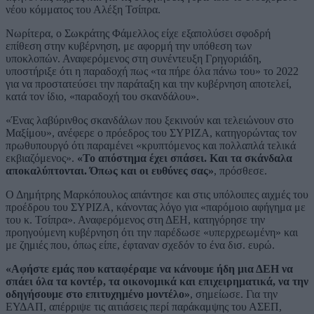
νέου κόμματος του Αλέξη Τσίπρα.
Νωρίτερα, ο Σωκράτης Φάμελλος είχε εξαπολύσει σφοδρή
επίθεση στην κυβέρνηση, με αφορμή την υπόθεση των
υποκλοπών. Αναφερόμενος στη συνέντευξη Γρηγοριάδη,
υποστήριξε ότι η παραδοχή πως «τα πήρε όλα πάνω του» το 2022
για να προστατεύσει την παράταξη και την κυβέρνηση αποτελεί,
κατά τον ίδιο, «παραδοχή του σκανδάλου».
«Ένας λαβύρινθος σκανδάλων που ξεκινούν και τελειώνουν στο
Μαξίμου», ανέφερε ο πρόεδρος του ΣΥΡΙΖΑ, κατηγορώντας τον
πρωθυπουργό ότι παραμένει «κρυπτόμενος και πολλαπλά τελικά
εκβιαζόμενος».
«Το απόστημα έχει σπάσει. Και τα σκάνδαλα
αποκαλύπτονται. Όπως και οι ευθύνες σας»
, πρόσθεσε.
Ο Δημήτρης Μαρκόπουλος απάντησε και στις υπόλοιπες αιχμές του
προέδρου του ΣΥΡΙΖΑ, κάνοντας λόγο για «παρόμοιο αφήγημα με
του κ. Τσίπρα». Αναφερόμενος στη ΔΕΗ, κατηγόρησε την
προηγούμενη κυβέρνηση ότι την παρέδωσε «υπερχρεωμένη» και
με ζημιές που, όπως είπε, έφταναν σχεδόν το ένα δισ. ευρώ.
«Αφήστε εμάς που καταφέραμε να κάνουμε ήδη μια ΔΕΗ να
σπάει όλα τα κοντέρ, τα οικονομικά και επιχειρηματικά, να την
οδηγήσουμε στο επιτυχημένο μοντέλο»
, σημείωσε. Για την
ΕΥΔΑΠ, απέρριψε τις αιτιάσεις περί παράκαμψης του ΑΣΕΠ,