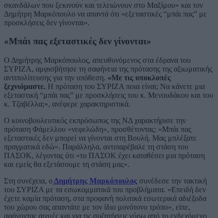
σκανδάλων που ξεκινούν και τελειώνουν στο Μαξίμου» και τον
Δημήτρη Μαρκόπουλο να απαντά ότι «εξεταστικές “μπάι πας” με
προσκλήσεις δεν γίνονται».
«Μπάι πας εξεταστικές δεν γίνονται»
Ο Δημήτρης Μαρκόπουλος, απευθυνόμενος στα έδρανα του
ΣΥΡΙΖΑ, αμφισβήτησε τη σαφήνεια της πρότασης της αξιωματικής
αντιπολίτευσης για την υπόθεση.
«Με τις υποκλοπές
ξεχνιόμαστε.
Η πρόταση του ΣΥΡΙΖΑ ποια είναι; Να κάνετε μια
εξεταστική “μπάι πας” με προσκλήσεις του κ. Μενουδάκου και του
κ. Τζαβέλλα;», ανέφερε χαρακτηριστικά.
Ο κοινοβουλευτικός εκπρόσωπος της ΝΔ χαρακτήρισε την
πρόταση Φάμελλου «νεφελώδη», προσθέτοντας: «Μπάι πας
εξεταστικές δεν μπορεί να γίνονται στη Βουλή. Μας μπλέξατε
πραγματικά εδώ». Παράλληλα, αντιπαρέβαλε τη στάση του
ΠΑΣΟΚ, λέγοντας ότι «το ΠΑΣΟΚ έχει καταθέσει μια πρόταση
και εμείς θα εξετάσουμε τη στάση μας».
Στη συνέχεια, ο
Δημήτρης Μαρκόπουλος
συνέδεσε την τακτική
του ΣΥΡΙΖΑ με τα εσωκομματικά του προβλήματα. «Επειδή δεν
έχετε καμία πρόταση, στα προφανή πολιτικά εσωτερικά αδιέξοδα
του χώρου σας απαντάτε με τον ίδιο μονότονο τρόπο», είπε,
αφήνοντας αιχμές και για τις συζητήσεις γύρω από το ενδεχόμενο