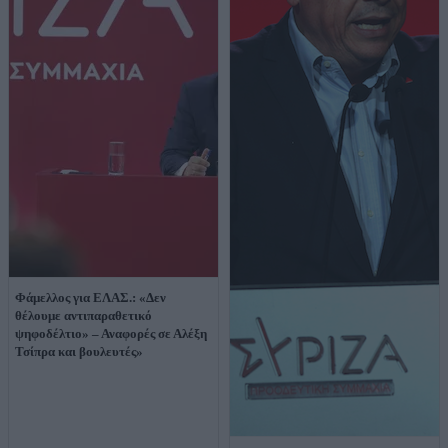
Φάμελλος για ΕΛΑΣ.: «Δεν
θέλουμε αντιπαραθετικό
ψηφοδέλτιο» – Αναφορές σε Αλέξη
Τσίπρα και βουλευτές»