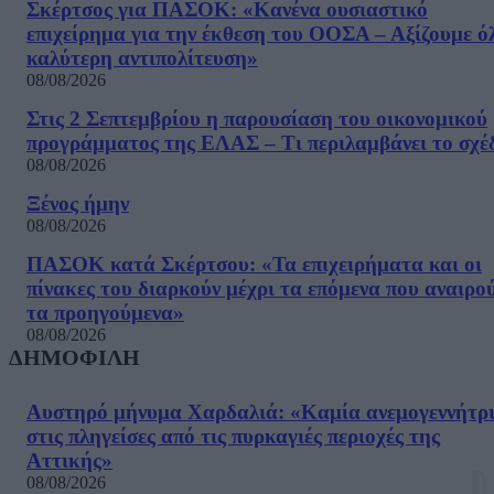
Σκέρτσος για ΠΑΣΟΚ: «Κανένα ουσιαστικό
επιχείρημα για την έκθεση του ΟΟΣΑ – Αξίζουμε ό
καλύτερη αντιπολίτευση»
08/08/2026
Στις 2 Σεπτεμβρίου η παρουσίαση του οικονομικού
προγράμματος της ΕΛΑΣ – Τι περιλαμβάνει το σχέ
08/08/2026
Ξένος ήμην
08/08/2026
ΠΑΣΟΚ κατά Σκέρτσου: «Τα επιχειρήματα και οι
πίνακες του διαρκούν μέχρι τα επόμενα που αναιρο
τα προηγούμενα»
08/08/2026
ΔΗΜΟΦΙΛΗ
Αυστηρό μήνυμα Χαρδαλιά: «Καμία ανεμογεννήτρ
στις πληγείσες από τις πυρκαγιές περιοχές της
Αττικής»
08/08/2026