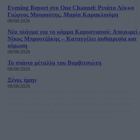
Evening Report στο One Channel: Ρενάτο Λέκκα,
Γιώργος Μουρούτης, Μαρία Καρακλιούμη
08/08/2026
Νέο πλήγμα για το κόμμα Καρυστιανού: Αποχωρεί 
Νίκος Μπρουτζάκης – Καταγγέλει αυθαιρεσία και
φίμωση
08/08/2026
Το σπάνιο μέταλλο του Βαρβιτσιώτη
08/08/2026
Ξένος ήμην
08/08/2026
Μία ομάδα έμπειρων δημοσιογράφων δημιούργησαν πριν μερικά χρόνια το
dailypost.gr, με στόχο την αντικειμενική ενημέρωση και την ανάλυση πίσω από
τους τίτλους των ειδήσεων. Μαζί με μια μαχητική δημοσιογραφική ομάδα,
αποκαλύπτουν πολιτικά και παραπολιτικά θέματα, γράφουν επωνύμως την
άποψη τους, με γνώμονα τον ενημερωμένο αναγνώστη.