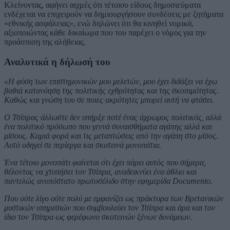
Κλείνοντας, αφήνει αιχμές ότι τέτοιου είδους δημοσιεύματα
ενδέχεται να επιχειρούν να δημιουργήσουν συνδέσεις με ζητήματα
«εθνικής ασφάλειας», ενώ δηλώνει ότι θα κινηθεί νομικά,
αξιοποιώντας κάθε δικαίωμα που του παρέχει ο νόμος για την
προάσπιση της αλήθειας.
Αναλυτικά η δήλωσή του
«Η φύση των επιστημονικών μου μελετών, μου έχει διδάξει να έχω
βαθιά κατανόηση της πολιτικής εχθρότητας και της σκοπιμότητας.
Καθώς και γνώση του σε ποιες ακρότητες μπορεί αυτή να φτάσει.
Ο Τσίπρας άλλωστε δεν υπήρξε ποτέ ένας άχρωμος πολιτικός, αλλά
ένα πολιτικό πρόσωπο που γεννά συναισθήματα αγάπης αλλά και
μίσους. Καμιά φορά και τις μεταπτώσεις από την αγάπη στο μίσος.
Αυτό οδηγεί σε περίεργα και σκοτεινά μονοπάτια.
Ένα τέτοιο μονοπάτι φαίνεται ότι έχει πάρει αυτός που σήμερα,
θέλοντας να χτυπήσει τον Τσίπρα, αναδεικνύει ένα άθλιο και
παντελώς ανυπόστατο πρωτοσέλιδο στην εφημερίδα Documento.
Που ούτε λίγο ούτε πολύ με εμφανίζει ως πράκτορα των Βρετανικών
μυστικών υπηρεσιών που συμβουλεύει τον Τσίπρα και άρα και τον
ίδιο τον Τσίπρα ως φερέφωνο σκοτεινών ξένων δυνάμεων.