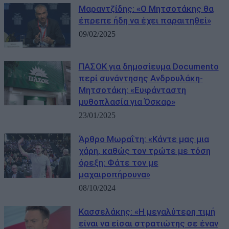
Μαραντζίδης: «Ο Μητσοτάκης θα
έπρεπε ήδη να έχει παραιτηθεί»
09/02/2025
ΠΑΣΟΚ για δημοσίευμα Documento
περί συνάντησης Ανδρουλάκη-
Μητσοτάκη: «Ευφάνταστη
μυθοπλασία για Όσκαρ»
23/01/2025
Άρθρο Μωραΐτη: «Κάντε μας μια
χάρη, καθώς τον τρώτε με τόση
όρεξη: Φάτε τον με
μαχαιροπήρουνα»
08/10/2024
Κασσελάκης: «Η µεγαλύτερη τιµή
είναι να είσαι στρατιώτης σε έναν