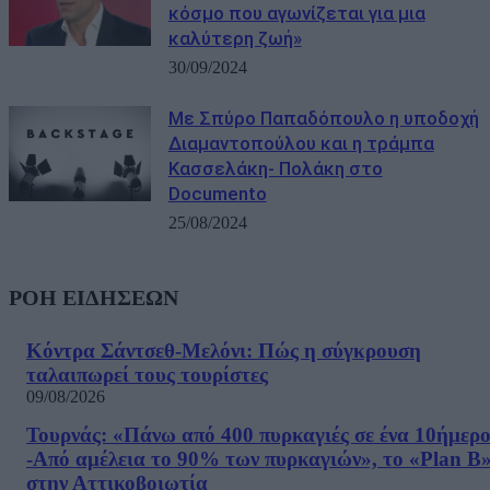
κόσμο που αγωνίζεται για μια
καλύτερη ζωή»
30/09/2024
Mε Σπύρο Παπαδόπουλο η υποδοχή
Διαμαντοπούλου και η τράμπα
Κασσελάκη- Πολάκη στο
Documento
25/08/2024
ΡΟΗ ΕΙΔΗΣΕΩΝ
Κόντρα Σάντσεθ-Μελόνι: Πώς η σύγκρουση
ταλαιπωρεί τους τουρίστες
09/08/2026
Τουρνάς: «Πάνω από 400 πυρκαγιές σε ένα 10ήμερ
-Από αμέλεια το 90% των πυρκαγιών», το «Plan B
στην Αττικοβοιωτία