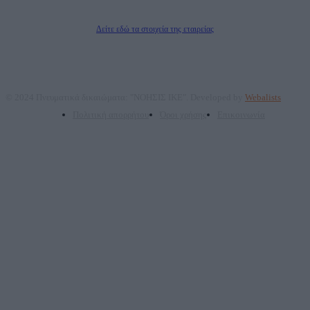
Διευθυντής/Διαχειριστής: Ζαχαρός Σταμάτης
Διευθυντής Σύνταξης: Ρενάτο Λέκκα
Δείτε εδώ τα στοιχεία της εταιρείας
© 2024 Πνευματικά δικαιώματα: "ΝΟΗΣΙΣ ΙΚΕ". Developed by
Webalists
Πολιτική απορρήτου
Όροι χρήσης
Επικοινωνία