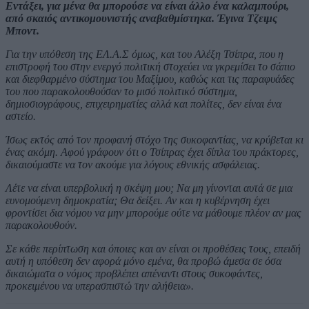
Εντάξει, για μένα θα μπορούσε να είναι άλλο ένα καλαμπούρι,
από σκαιός αντικομουνιστής αναβαθμίστηκα. Έγινα Τζειμς
Μποντ.
Για την υπόθεση της ΕΛ.Α.Σ όμως, και του Αλέξη Τσίπρα, που η
επιστροφή του στην ενεργό πολιτική στοχεύει να γκρεμίσει το σάπιο
και διεφθαρμένο σύστημα του Μαξίμου, καθώς και τις παραφυάδες
του που παρακολουθούσαν το μισό πολιτικό σύστημα,
δημιοσιογράφους, επιχειρηματίες αλλά και πολίτες, δεν είναι ένα
αστείο.
Ίσως εκτός από τον προφανή στόχο της συκοφαντίας, να κρύβεται κι
ένας ακόμη. Αφού γράφουν ότι ο Τσίπρας έχει δίπλα του πράκτορες,
δικαιούμαστε να τον ακούμε για λόγους εθνικής ασφάλειας.
Λέτε να είναι υπερβολική η σκέψη μου; Να μη γίνονται αυτά σε μια
ευνομούμενη δημοκρατία; Θα δείξει. Αν και η κυβέρνηση έχει
φροντίσει δια νόμου να μην μπορούμε ούτε να μάθουμε πλέον αν μας
παρακολουθούν.
Σε κάθε περίπτωση και όποιες και αν είναι οι προθέσεις τους, επειδή
αυτή η υπόθεση δεν αφορά μόνο εμένα, θα προβώ άμεσα σε όσα
δικαιώματα ο νόμος προβλέπει απέναντι στους συκοφάντες,
προκειμένου να υπερασπιστώ την αλήθεια».