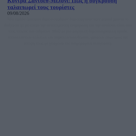
Κόντρα Σάντσεθ-Μελόνι: Πώς η σύγκρουση
ταλαιπωρεί τους τουρίστες
09/08/2026
Μία ομάδα έμπειρων δημοσιογράφων δημιούργησαν πριν μερικά χρόνια το
dailypost.gr, με στόχο την αντικειμενική ενημέρωση και την ανάλυση πίσω από
τους τίτλους των ειδήσεων. Μαζί με μια μαχητική δημοσιογραφική ομάδα,
αποκαλύπτουν πολιτικά και παραπολιτικά θέματα, γράφουν επωνύμως την
άποψη τους, με γνώμονα τον ενημερωμένο αναγνώστη.
DAILYPOST.GR – ΤΑΥΤΌΤΗΤΑ
Ιδιοκτήτρια εταιρεία: «ΝΟΗΣΙΣ ΙΚΕ»
Έδρα: Δήμος Αμαρουσίου Αττικής, Αγ. Αθανασίου αρ. 21, Τ.Κ. 15125
ΑΦΜ: 801093076, Δ.Ο.Υ.: ΚΕΦΟΔΕ ΑΤΤΙΚΗΣ, E-mail: press@dailypost.gr, Τηλ.
επικοινωνίας: 2108066997
Νόμιμος Εκπρόσωπος: Ζαχαρός Σταμάτης
Μέτοχοι: Ζαχαρός Σταμάτης, Κουβαράς Γεώργιος, ΥΠΗΡΕΣΙΕΣ ΠΡΟΗΓΜΕΝΗΣ
ΤΕΧΝΟΛΟΓΙΑΣ ΠΑΡΑΓΩΓΗΣ ΟΠΤΙΚΟΑΚΟΥΣΤΙΚΩΝ ΜΕΣΩΝ ΜΕΛΕΤΩΝ ΚΑΙ
ΠΑΡΟΧΗΣ ΥΠΗΡΕΣΙΩΝ PLD PLUS ΑΝΩΝ ΕΤΑΙΡΙΑ
Δικαιούχος του ονόματος τομέα (dailypost.gr): ΝΟΗΣΙΣ ΙΚΕ