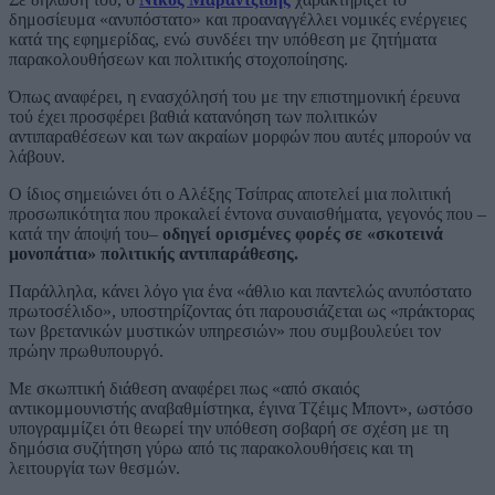
δημοσίευμα «ανυπόστατο» και προαναγγέλλει νομικές ενέργειες
κατά της εφημερίδας, ενώ συνδέει την υπόθεση με ζητήματα
παρακολουθήσεων και πολιτικής στοχοποίησης.
Όπως αναφέρει, η ενασχόλησή του με την επιστημονική έρευνα
τού έχει προσφέρει βαθιά κατανόηση των πολιτικών
αντιπαραθέσεων και των ακραίων μορφών που αυτές μπορούν να
λάβουν.
Ο ίδιος σημειώνει ότι ο Αλέξης Τσίπρας αποτελεί μια πολιτική
προσωπικότητα που προκαλεί έντονα συναισθήματα, γεγονός που –
κατά την άποψή του–
οδηγεί ορισμένες φορές σε «σκοτεινά
μονοπάτια» πολιτικής αντιπαράθεσης.
Παράλληλα, κάνει λόγο για ένα «άθλιο και παντελώς ανυπόστατο
πρωτοσέλιδο», υποστηρίζοντας ότι παρουσιάζεται ως «πράκτορας
των βρετανικών μυστικών υπηρεσιών» που συμβουλεύει τον
πρώην πρωθυπουργό.
Με σκωπτική διάθεση αναφέρει πως «από σκαιός
αντικομμουνιστής αναβαθμίστηκα, έγινα Τζέιμς Μποντ», ωστόσο
υπογραμμίζει ότι θεωρεί την υπόθεση σοβαρή σε σχέση με τη
δημόσια συζήτηση γύρω από τις παρακολουθήσεις και τη
λειτουργία των θεσμών.