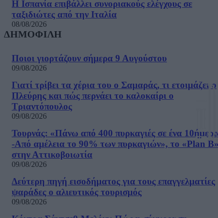
Η Ισπανία επιβάλλει συνοριακούς ελέγχους σε
ταξιδιώτες από την Ιταλία
08/08/2026
ΔΗΜΟΦΙΛΗ
Ποιοι γιορτάζουν σήμερα 9 Αυγούστου
09/08/2026
Γιατί τρίβει τα χέρια του ο Σαμαράς, τι ετοιμάζει ο
Πλεύρης και πώς περνάει το καλοκαίρι ο
Τριαντόπουλος
09/08/2026
Τουρνάς: «Πάνω από 400 πυρκαγιές σε ένα 10ήμερ
-Από αμέλεια το 90% των πυρκαγιών», το «Plan B
στην Αττικοβοιωτία
09/08/2026
Δεύτερη πηγή εισοδήματος για τους επαγγελματίες
ψαράδες ο αλιευτικός τουρισμός
09/08/2026