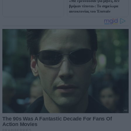
«Με ερευνούσαν για μήνες, δεν
βρήκαν τίποτα»: Το σημείωμα
αυτοκτονίας του Έπσταϊν