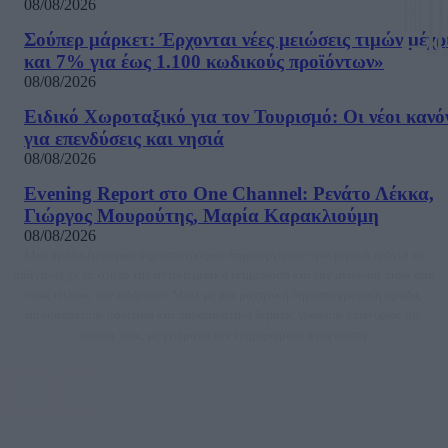
08/08/2026
Σούπερ μάρκετ: Έρχονται νέες μειώσεις τιμών μέχρ
και 7% για έως 1.100 κωδικούς προϊόντων»
08/08/2026
Ειδικό Χωροταξικό για τον Τουρισμό: Οι νέοι κανό
για επενδύσεις και νησιά
08/08/2026
Evening Report στο One Channel: Ρενάτο Λέκκα,
Γιώργος Μουρούτης, Μαρία Καρακλιούμη
08/08/2026
Μία ομάδα έμπειρων δημοσιογράφων δημιούργησαν πριν μερικά χρόνια το
dailypost.gr, με στόχο την αντικειμενική ενημέρωση και την ανάλυση πίσω από
τους τίτλους των ειδήσεων. Μαζί με μια μαχητική δημοσιογραφική ομάδα,
αποκαλύπτουν πολιτικά και παραπολιτικά θέματα, γράφουν επωνύμως την
άποψη τους, με γνώμονα τον ενημερωμένο αναγνώστη.