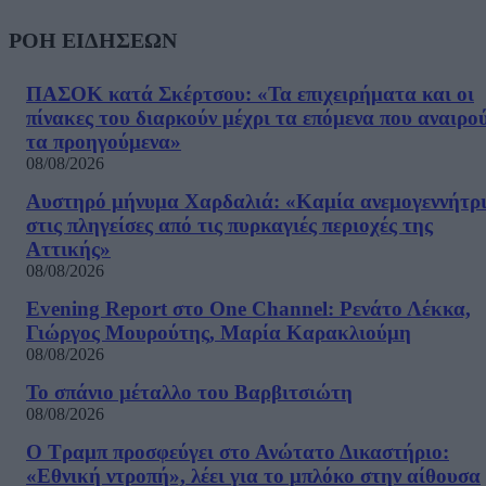
ΡΟΗ ΕΙΔΗΣΕΩΝ
ΠΑΣΟΚ κατά Σκέρτσου: «Τα επιχειρήματα και οι
πίνακες του διαρκούν μέχρι τα επόμενα που αναιρο
τα προηγούμενα»
08/08/2026
Αυστηρό μήνυμα Χαρδαλιά: «Καμία ανεμογεννήτρ
στις πληγείσες από τις πυρκαγιές περιοχές της
Αττικής»
08/08/2026
Evening Report στο One Channel: Ρενάτο Λέκκα,
Γιώργος Μουρούτης, Μαρία Καρακλιούμη
08/08/2026
Το σπάνιο μέταλλο του Βαρβιτσιώτη
08/08/2026
Ο Τραμπ προσφεύγει στο Ανώτατο Δικαστήριο:
«Εθνική ντροπή», λέει για το μπλόκο στην αίθουσα