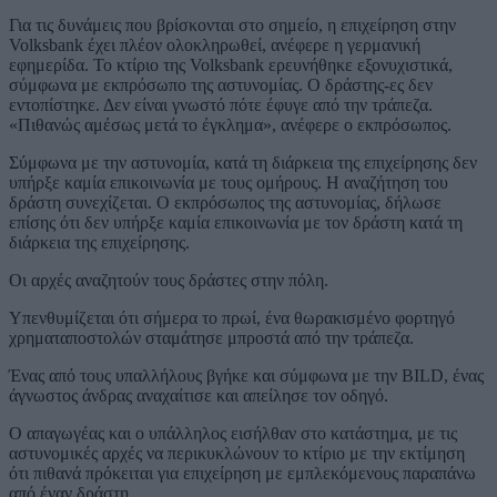
Για τις δυνάμεις που βρίσκονται στο σημείο, η επιχείρηση στην
Volksbank έχει πλέον ολοκληρωθεί, ανέφερε η γερμανική
εφημερίδα. Το κτίριο της Volksbank ερευνήθηκε εξονυχιστικά,
σύμφωνα με εκπρόσωπο της αστυνομίας. Ο δράστης-ες δεν
εντοπίστηκε. Δεν είναι γνωστό πότε έφυγε από την τράπεζα.
«Πιθανώς αμέσως μετά το έγκλημα», ανέφερε ο εκπρόσωπος.
Σύμφωνα με την αστυνομία, κατά τη διάρκεια της επιχείρησης δεν
υπήρξε καμία επικοινωνία με τους ομήρους. Η αναζήτηση του
δράστη συνεχίζεται. Ο εκπρόσωπος της αστυνομίας, δήλωσε
επίσης ότι δεν υπήρξε καμία επικοινωνία με τον δράστη κατά τη
διάρκεια της επιχείρησης.
Οι αρχές αναζητούν τους δράστες στην πόλη.
Υπενθυμίζεται ότι σήμερα το πρωί, ένα θωρακισμένο φορτηγό
χρηματαποστολών σταμάτησε μπροστά από την τράπεζα.
Ένας από τους υπαλλήλους βγήκε και σύμφωνα με την BILD, ένας
άγνωστος άνδρας αναχαίτισε και απείλησε τον οδηγό.
Ο απαγωγέας και ο υπάλληλος εισήλθαν στο κατάστημα, με τις
αστυνομικές αρχές να περικυκλώνουν το κτίριο με την εκτίμηση
ότι πιθανά πρόκειται για επιχείρηση με εμπλεκόμενους παραπάνω
από έναν δράστη.