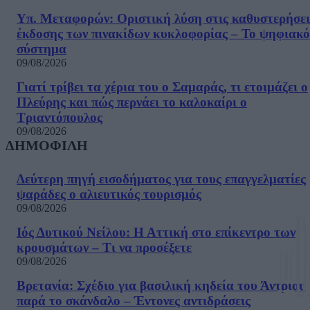
Υπ. Μεταφορών: Οριστική λύση στις καθυστερήσει
έκδοσης των πινακίδων κυκλοφορίας – Το ψηφιακό
σύστημα
09/08/2026
Γιατί τρίβει τα χέρια του ο Σαμαράς, τι ετοιμάζει ο
Πλεύρης και πώς περνάει το καλοκαίρι ο
Τριαντόπουλος
09/08/2026
ΔΗΜΟΦΙΛΗ
Δεύτερη πηγή εισοδήματος για τους επαγγελματίες
ψαράδες ο αλιευτικός τουρισμός
09/08/2026
Ιός Δυτικού Νείλου: Η Αττική στο επίκεντρο των
κρουσμάτων – Τι να προσέξετε
09/08/2026
Βρετανία: Σχέδιο για βασιλική κηδεία του Άντριου
παρά το σκάνδαλο – Έντονες αντιδράσεις