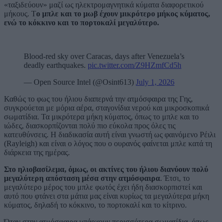
«ταξιδεύουν» μαζί ως ηλεκτρομαγνητικά κύματα διαφορετικού
μήκους. Τ
ο μπλε και το μωβ έχουν μικρότερο μήκος κύματος,
ενώ το κόκκινο και το πορτοκαλί μεγαλύτερο.
Blood-red sky over Caracas, days after Venezuela’s
deadly earthquakes.
pic.twitter.com/Z9HZmfCd5h
— Open Source Intel (@Osint613)
July 1, 2026
Καθώς το φως του ήλιου διαπερνά την ατμόσφαιρα της Γης,
συγκρούεται με μόρια αέρα, σταγονίδια νερού και μικροσκοπικά
σωματίδια. Τα μικρότερα μήκη κύματος, όπως το μπλε και το
ιώδες, διασκορπίζονται πολύ πιο εύκολα προς όλες τις
κατευθύνσεις. Η διαδικασία αυτή είναι γνωστή ως φαινόμενο Ρέιλι
(Rayleigh) και είναι ο λόγος που ο ουρανός φαίνεται μπλε κατά τη
διάρκεια της ημέρας.
Στο ηλιοβασίλεμα, όμως, οι ακτίνες του ήλιου διανύουν πολύ
μεγαλύτερη απόσταση μέσα στην ατμόσφαιρα
. Έτσι, το
μεγαλύτερο μέρος του μπλε φωτός έχει ήδη διασκορπιστεί και
αυτό που φτάνει στα μάτια μας είναι κυρίως τα μεγαλύτερα μήκη
κύματος, δηλαδή το κόκκινο, το πορτοκαλί και το κίτρινο.
Όταν στην ατμόσφαιρα υπάρχουν περισσότερα σωματίδια, όπως