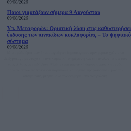
09/08/2026
Ποιοι γιορτάζουν σήμερα 9 Αυγούστου
09/08/2026
Υπ. Μεταφορών: Οριστική λύση στις καθυστερήσει
έκδοσης των πινακίδων κυκλοφορίας – Το ψηφιακό
σύστημα
09/08/2026
Μία ομάδα έμπειρων δημοσιογράφων δημιούργησαν πριν μερικά χρόνια το
dailypost.gr, με στόχο την αντικειμενική ενημέρωση και την ανάλυση πίσω από
τους τίτλους των ειδήσεων. Μαζί με μια μαχητική δημοσιογραφική ομάδα,
αποκαλύπτουν πολιτικά και παραπολιτικά θέματα, γράφουν επωνύμως την
άποψη τους, με γνώμονα τον ενημερωμένο αναγνώστη.
DAILYPOST.GR – ΤΑΥΤΌΤΗΤΑ
Ιδιοκτήτρια εταιρεία: «ΝΟΗΣΙΣ ΙΚΕ»