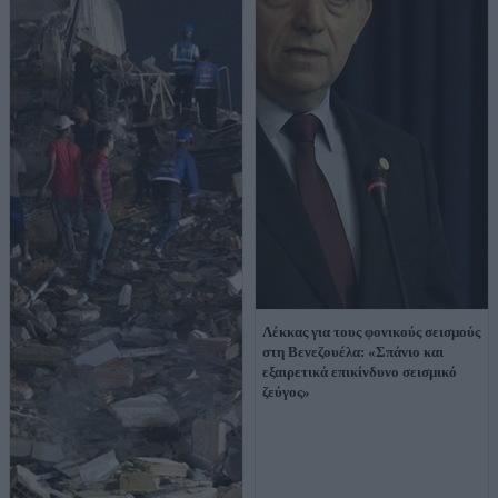
Λέκκας για τους φονικούς σεισμούς
στη Βενεζουέλα: «Σπάνιο και
εξαιρετικά επικίνδυνο σεισμικό
ζεύγος»