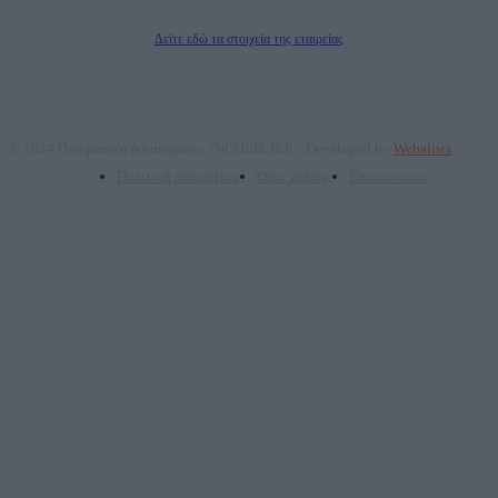
Διευθυντής/Διαχειριστής: Ζαχαρός Σταμάτης
Διευθυντής Σύνταξης: Ρενάτο Λέκκα
Δείτε εδώ τα στοιχεία της εταιρείας
© 2024 Πνευματικά δικαιώματα: "ΝΟΗΣΙΣ ΙΚΕ". Developed by
Webalists
Πολιτική απορρήτου
Όροι χρήσης
Επικοινωνία