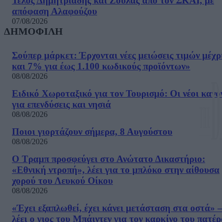
Τέλος Δημητριάδης και Ζούλας από τον ΣΚΑΙ, με
απόφαση Αλαφούζου
07/08/2026
ΔΗΜΟΦΙΛΗ
Σούπερ μάρκετ: Έρχονται νέες μειώσεις τιμών μέχρ
και 7% για έως 1.100 κωδικούς προϊόντων»
08/08/2026
Ειδικό Χωροταξικό για τον Τουρισμό: Οι νέοι κανό
για επενδύσεις και νησιά
08/08/2026
Ποιοι γιορτάζουν σήμερα, 8 Αυγούστου
08/08/2026
Ο Τραμπ προσφεύγει στο Ανώτατο Δικαστήριο:
«Εθνική ντροπή», λέει για το μπλόκο στην αίθουσα
χορού του Λευκού Οίκου
08/08/2026
«Έχει εξαπλωθεί, έχει κάνει μετάσταση στα οστά» –
λέει ο γιος του Μπάιντεν για τον καρκίνο του πατέ