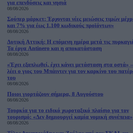
για επενδύσεις και νησιά
08/08/2026
Σούπερ μάρκετ: Έρχονται νέες μειώσεις τιμών μέχρ
και 7% για έως 1.100 κωδικούς προϊόντων»
08/08/2026
Δυτική Αττική: Η επόμενη ημέρα μετά τις πυρκαγιέ
Τα έργα Antinero και η αποκατάσταση
08/08/2026
«Έχει εξαπλωθεί, έχει κάνει μετάσταση στα οστά» –
λέει ο γιος του Μπάιντεν για τον καρκίνο του πατέ
του
08/08/2026
Ποιοι γιορτάζουν σήμερα, 8 Αυγούστου
08/08/2026
Τουρκία για το ειδικό χωροταξικό πλαίσιο για τον
τουρισμό: «Δεν δημιουργεί καμία νομική συνέπεια»
08/08/2026