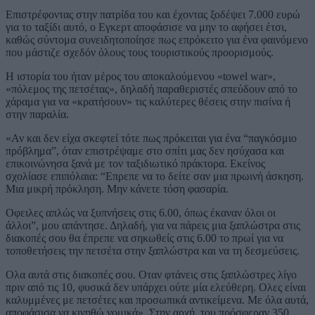
Επιστρέφοντας στην πατρίδα του και έχοντας ξοδέψει 7.000 ευρώ
για το ταξίδι αυτό, ο Εγκερτ αποφάσισε να μην το αφήσει έτσι,
καθώς σύντομα συνειδητοποίησε πως επρόκειτο για ένα φαινόμενο
που μάστιζε σχεδόν όλους τους τουριστικούς προορισμούς.
Η ιστορία του ήταν μέρος του αποκαλούμενου «towel war»,
«πόλεμος της πετσέτας», δηλαδή παραθεριστές σπεύδουν από το
χάραμα για να «κρατήσουν» τις καλύτερες θέσεις στην πισίνα ή
στην παραλία.
«Αν και δεν είχα σκεφτεί τότε πως πρόκειται για ένα “παγκόσμιο
πρόβλημα”, όταν επιστρέψαμε στο σπίτι μας δεν ησύχασα και
επικοινώνησα ξανά με τον ταξιδιωτικό πράκτορα. Εκείνος
σχολίασε επιπόλαια: “Επρεπε να το δείτε σαν μια πρωινή άσκηση.
Μια μικρή πρόκληση. Μην κάνετε τόση φασαρία.
Οφειλες απλώς να ξυπνήσεις στις 6.00, όπως έκαναν όλοι οι
άλλοι”, μου απάντησε. Δηλαδή, για να πάρεις μια ξαπλώστρα στις
διακοπές σου θα έπρεπε να σηκωθείς στις 6.00 το πρωί για να
τοποθετήσεις την πετσέτα στην ξαπλώστρα και να τη δεσμεύσεις.
Ολα αυτά στις διακοπές σου. Οταν φτάνεις στις ξαπλώστρες λίγο
πριν από τις 10, φυσικά δεν υπάρχει ούτε μία ελεύθερη. Ολες είναι
καλυμμένες με πετσέτες και προσωπικά αντικείμενα. Με όλα αυτά,
αποφάσισα να κινηθώ νομικά». Στην αρχή, του πρόσφεραν 350