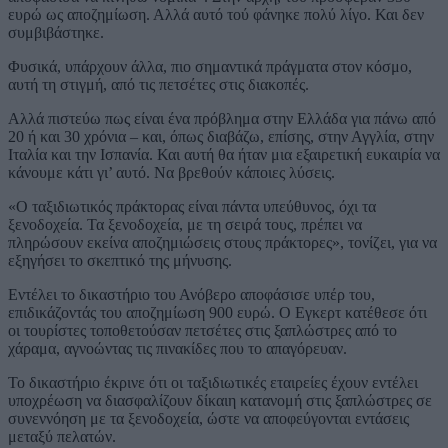
ευρώ ως αποζημίωση. Αλλά αυτό τού φάνηκε πολύ λίγο. Και δεν
συμβιβάστηκε.
Φυσικά, υπάρχουν άλλα, πιο σημαντικά πράγματα στον κόσμο,
αυτή τη στιγμή, από τις πετσέτες στις διακοπές.
Αλλά πιστεύω πως είναι ένα πρόβλημα στην Ελλάδα για πάνω από
20 ή και 30 χρόνια – και, όπως διαβάζω, επίσης, στην Αγγλία, στην
Ιταλία και την Ισπανία. Και αυτή θα ήταν μια εξαιρετική ευκαιρία να
κάνουμε κάτι γι’ αυτό. Να βρεθούν κάποιες λύσεις.
«Ο ταξιδιωτικός πράκτορας είναι πάντα υπεύθυνος, όχι τα
ξενοδοχεία. Τα ξενοδοχεία, με τη σειρά τους, πρέπει να
πληρώσουν εκείνα αποζημιώσεις στους πράκτορες», τονίζει, για να
εξηγήσει το σκεπτικό της μήνυσης.
Εντέλει το δικαστήριο του Ανόβερο αποφάσισε υπέρ του,
επιδικάζοντάς του αποζημίωση 900 ευρώ. Ο Εγκερτ κατέθεσε ότι
οι τουρίστες τοποθετούσαν πετσέτες στις ξαπλώστρες από το
χάραμα, αγνοώντας τις πινακίδες που το απαγόρευαν.
Το δικαστήριο έκρινε ότι οι ταξιδιωτικές εταιρείες έχουν εντέλει
υποχρέωση να διασφαλίζουν δίκαιη κατανομή στις ξαπλώστρες σε
συνεννόηση με τα ξενοδοχεία, ώστε να αποφεύγονται εντάσεις
μεταξύ πελατών.