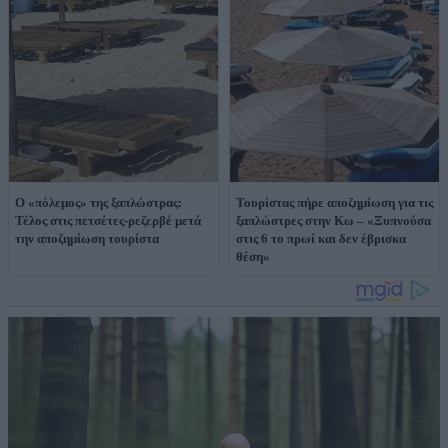
Ο «πόλεμος» της ξαπλώστρας:
Τουρίστας πήρε αποζημίωση για τις
Τέλος στις πετσέτες-ρεζερβέ μετά
ξαπλώστρες στην Κω – «Ξυπνούσα
την αποζημίωση τουρίστα
στις 6 το πρωί και δεν έβρισκα
θέση»