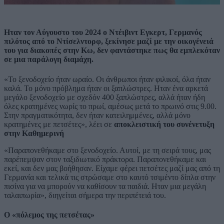
Ηταν τον Αύγουστο του 2024 ο Ντέιβιντ Εγκερτ, Γερμανός
πιλότος από το Ντίσελντορφ, ξεκίνησε μαζί με την οικογένειά
του για διακοπές στην Κω, δεν φαντάστηκε πως θα εμπλεκόταν
σε μια παράλογη διαμάχη.
«Το ξενοδοχείο ήταν ωραίο. Οι άνθρωποι ήταν φιλικοί, όλα ήταν
καλά. Το μόνο πρόβλημα ήταν οι ξαπλώστρες. Ηταν ένα αρκετά
μεγάλο ξενοδοχείο με σχεδόν 400 ξαπλώστρες, αλλά ήταν ήδη
όλες κρατημένες νωρίς το πρωί, αμέσως μετά το πρωινό στις 9.00.
Στην πραγματικότητα, δεν ήταν κατειλημμένες, αλλά μόνο
κρατημένες με πετσέτες», λέει σε
αποκλειστική του συνένετυξη
στην Καθημερινή
«Παραπονεθήκαμε στο ξενοδοχείο. Αυτοί, με τη σειρά τους, μας
παρέπεμψαν στον ταξιδιωτικό πράκτορα. Παραπονεθήκαμε και
εκεί, και δεν μας βοήθησαν. Είχαμε φέρει πετσέτες μαζί μας από τη
Γερμανία και τελικά τις στρώσαμε στο καυτό τσιμέντο δίπλα στην
πισίνα για να μπορούν να καθίσουν τα παιδιά. Ηταν μια μεγάλη
ταλαιπωρία», διηγείται σήμερα την περιπέτειά του.
Ο «πόλεμος της πετσέτας»