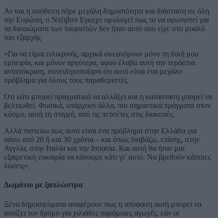
Αν και η υπόθεση πήρε μεγάλη δημοσιότητα και διάσταση σε όλη
την Ευρώπη, ο Ντέιβιντ Εγκερτ ομολογεί πως το να αγωνιστεί για
τα δικαιώματα των τουριστών δεν ήταν αυτό που είχε στο μυαλό
του εξαρχής
«
Για να είμαι ειλικρινής, αρχικά σκεφτόμουν μόνο τη δική μου
εμπειρία, και μόνον αργότερα, αφού έλαβα αυτή την τεράστια
ανταπόκριση, συνειδητοποίησα ότι αυτό είναι ένα μεγάλο
πρόβλημα για όλους τους παραθεριστές.
Οτι κάτι μπορεί πραγματικά να αλλάξει και η κατάσταση μπορεί να
βελτιωθεί. Φυσικά, υπάρχουν άλλα, πιο σημαντικά πράγματα στον
κόσμο, αυτή τη στιγμή, από τις πετσέτες στις διακοπές.
Αλλά πιστεύω πως αυτό είναι ένα πρόβλημα στην Ελλάδα για
πάνω από 20 ή και 30 χρόνια – και όπως διαβάζω, επίσης, στην
Αγγλία, στην Ιταλία και την Ισπανία. Και αυτή θα ήταν μια
εξαιρετική ευκαιρία να κάνουμε κάτι γι’ αυτό. Να βρεθούν κάποιες
λύσεις».
Δωμάτιο με ξαπλώστρα
Ξένα δημοσιεύματα αναφέρουν πως η απόφαση αυτή μπορεί να
ανοίξει τον δρόμο για χιλιάδες παρόμοιες αγωγές, εάν οι