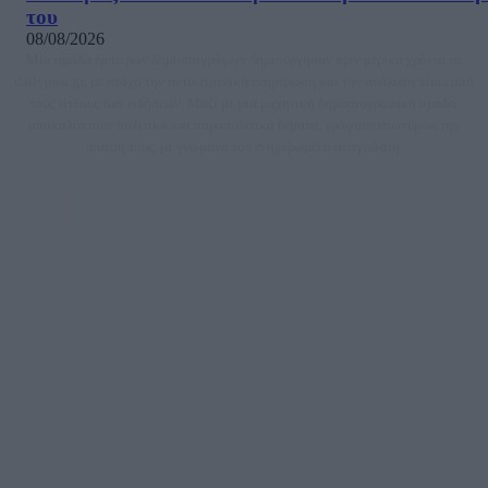
του
08/08/2026
Μία ομάδα έμπειρων δημοσιογράφων δημιούργησαν πριν μερικά χρόνια το
dailypost.gr, με στόχο την αντικειμενική ενημέρωση και την ανάλυση πίσω από
τους τίτλους των ειδήσεων. Μαζί με μια μαχητική δημοσιογραφική ομάδα,
αποκαλύπτουν πολιτικά και παραπολιτικά θέματα, γράφουν επωνύμως την
άποψη τους, με γνώμονα τον ενημερωμένο αναγνώστη.
DAILYPOST.GR – ΤΑΥΤΌΤΗΤΑ
Ιδιοκτήτρια εταιρεία: «ΝΟΗΣΙΣ ΙΚΕ»
Έδρα: Δήμος Αμαρουσίου Αττικής, Αγ. Αθανασίου αρ. 21, Τ.Κ. 15125
ΑΦΜ: 801093076, Δ.Ο.Υ.: ΚΕΦΟΔΕ ΑΤΤΙΚΗΣ, E-mail: press@dailypost.gr, Τηλ.
επικοινωνίας: 2108066997
Νόμιμος Εκπρόσωπος: Ζαχαρός Σταμάτης
Μέτοχοι: Ζαχαρός Σταμάτης, Κουβαράς Γεώργιος, ΥΠΗΡΕΣΙΕΣ ΠΡΟΗΓΜΕΝΗΣ
ΤΕΧΝΟΛΟΓΙΑΣ ΠΑΡΑΓΩΓΗΣ ΟΠΤΙΚΟΑΚΟΥΣΤΙΚΩΝ ΜΕΣΩΝ ΜΕΛΕΤΩΝ ΚΑΙ
ΠΑΡΟΧΗΣ ΥΠΗΡΕΣΙΩΝ PLD PLUS ΑΝΩΝ ΕΤΑΙΡΙΑ
Δικαιούχος του ονόματος τομέα (dailypost.gr): ΝΟΗΣΙΣ ΙΚΕ