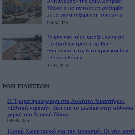
Ο «πόλεμος» της ξαπλώστρας:
Τέλος στις πετσέτες-ρεζερβέ
μετά την αποζημίωση τουρίστα
11/05/2026
Τουρίστας πήρε αποζημίωση για
τις ξαπλώστρες στην Κω –
«Ξυπνούσα στις 6 το πρωί και δεν
έβρισκα θέση»
07/05/2026
ΡΟΗ ΕΙΔΗΣΕΩΝ
Ο Τραμπ προσφεύγει στο Ανώτατο Δικαστήριο:
«Εθνική ντροπή», λέει για το μπλόκο στην αίθουσα
χορού του Λευκού Οίκου
08/08/2026
Ειδικό Χωροταξικό για τον Τουρισμό: Οι νέοι κανό