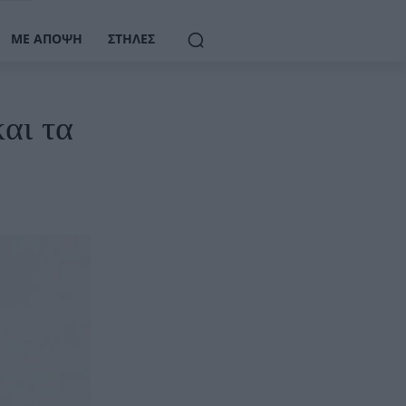
ΜΕ ΆΠΟΨΗ
ΣΤΉΛΕΣ
αι τα