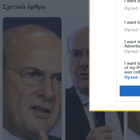
I want t
Σχετικά άρθρα
Opted 
I want t
Opted 
I want 
Advertis
Opted 
I want t
of my P
was col
Opted 