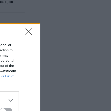
σκει μια
sonal or
ection to
ou may
 personal
out of the
 downstream
B’s List of