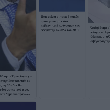
Ποιες είναι οι τρεις βασικές
προτεραιότητες στο
κυβερνητικό πρόγραμμα της
Χατζηδάκης: «
ΝΔ για την Ελλάδα του 2030
εκλογές – Περ
κλίμακας οι αλ
κυβέρνηση τη
δάκης: «Τρεις λόγοι για
οστηρίξουν και πάλι οι
ς τη ΝΔ - Δεν θα
εθούμε περισσότερα,
 των δημοσκοπήσεων»