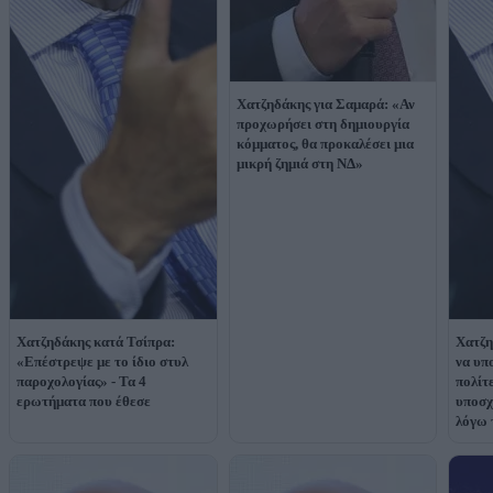
Χατζηδάκης για Σαμαρά: «Αν
προχωρήσει στη δημιουργία
κόμματος, θα προκαλέσει μια
μικρή ζημιά στη ΝΔ»
Χατζηδάκης κατά Τσίπρα:
Χατζη
«Επέστρεψε με το ίδιο στυλ
να υπ
παροχολογίας» - Τα 4
πολίτε
ερωτήματα που έθεσε
υποσχ
λόγω