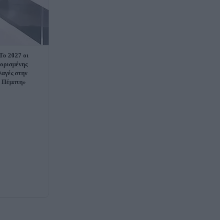
Το 2027 οι
ιορισμένης
λαγές στην
ν Πέμπτη»