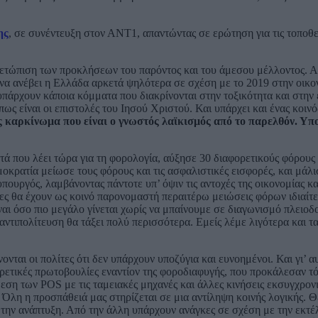
ης
, σε συνέντευξη στον ΑΝΤ1, απαντώντας σε ερώτηση για τις τοποθε
μετώπιση των προκλήσεων του παρόντος και του άμεσου μέλλοντος. Α
να ανέβει η Ελλάδα αρκετά ψηλότερα σε σχέση με το 2019 στην οικο
υπάρχουν κάποια κόμματα που διακρίνονται στην τοξικότητα και στην
 είναι οι επιστολές του Ιησού Χριστού. Και υπάρχει και ένας κοινό
ς καρκίνωμα που είναι ο γνωστός λαϊκισμός από το παρελθόν. Υπ
τά που λέει τώρα για τη φορολογία, αύξησε 30 διαφορετικούς φόρους
οκρατία μείωσε τους φόρους και τις ασφαλιστικές εισφορές, και μάλι
ουργός, λαμβάνοντας πάντοτε υπ’ όψιν τις αντοχές της οικονομίας κα
ες θα έχουν ως κοινό παρονομαστή περαιτέρω μειώσεις φόρων ιδιαίτε
αι όσο πιο μεγάλο γίνεται χωρίς να μπαίνουμε σε διαγωνισμό πλειοδο
ντιπολίτευση θα τάξει πολύ περισσότερα. Εμείς λέμε λιγότερα και τ
νται οι πολίτες ότι δεν υπάρχουν υποζύγια και ευνοημένοι. Και γι’ α
ρετικές πρωτοβουλίες εναντίον της φοροδιαφυγής, που προκάλεσαν τό
νδεση των POS με τις ταμειακές μηχανές και άλλες κινήσεις εκσυγχρον
. Όλη η προσπάθειά μας στηρίζεται σε μια αντίληψη κοινής λογικής. 
α την ανάπτυξη. Από την άλλη υπάρχουν ανάγκες σε σχέση με την εκτέ