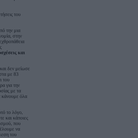
τήσεις του
πό την μια
νομία, στην
 εχθροπάθεια
ς
οσχέσεις και
 και δεν μείωσε
στα με 83
ι του
ρα για την
σίας με τα
α κάνουμε όλα
υτό το λόγο,
τε και κάποιες
ισμού, που
Θέλουμε να
λεση του