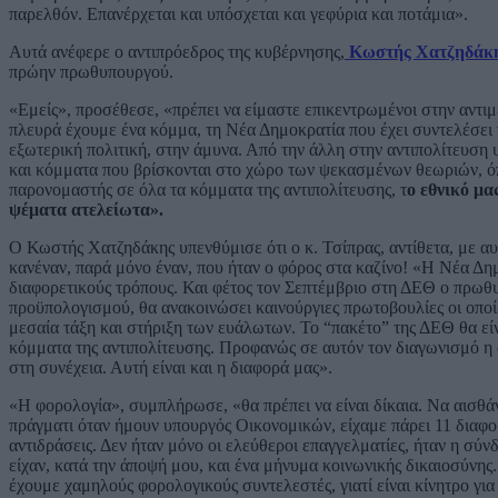
παρελθόν. Επανέρχεται και υπόσχεται και γεφύρια και ποτάμια».
Αυτά ανέφερε ο αντιπρόεδρος της κυβέρνησης,
Κωστής Χατζηδάκ
πρώην πρωθυπουργού.
«Εμείς», προσέθεσε, «πρέπει να είμαστε επικεντρωμένοι στην αντι
πλευρά έχουμε ένα κόμμα, τη Νέα Δημοκρατία που έχει συντελέσει 
εξωτερική πολιτική, στην άμυνα. Από την άλλη στην αντιπολίτευση 
και κόμματα που βρίσκονται στο χώρο των ψεκασμένων θεωριών, όπως
παρονομαστής σε όλα τα κόμματα της αντιπολίτευσης, τ
ο εθνικό μα
ψέματα ατελείωτα».
Ο Κωστής Χατζηδάκης υπενθύμισε ότι ο κ. Τσίπρας, αντίθετα, με αυ
κανέναν, παρά μόνο έναν, που ήταν ο φόρος στα καζίνο! «Η Νέα Δημ
διαφορετικούς τρόπους. Και φέτος τον Σεπτέμβριο στη ΔΕΘ ο πρωθυπ
προϋπολογισμού, θα ανακοινώσει καινούργιες πρωτοβουλίες οι οποί
μεσαία τάξη και στήριξη των ευάλωτων. Το “πακέτο” της ΔΕΘ θα είν
κόμματα της αντιπολίτευσης. Προφανώς σε αυτόν τον διαγωνισμό η α
στη συνέχεια. Αυτή είναι και η διαφορά μας».
«Η φορολογία», συμπλήρωσε, «θα πρέπει να είναι δίκαια. Να αισθάνο
πράγματι όταν ήμουν υπουργός Οικονομικών, είχαμε πάρει 11 διαφο
αντιδράσεις. Δεν ήταν μόνο οι ελεύθεροι επαγγελματίες, ήταν η σύ
είχαν, κατά την άποψή μου, και ένα μήνυμα κοινωνικής δικαιοσύνης
έχουμε χαμηλούς φορολογικούς συντελεστές, γιατί είναι κίνητρο γι