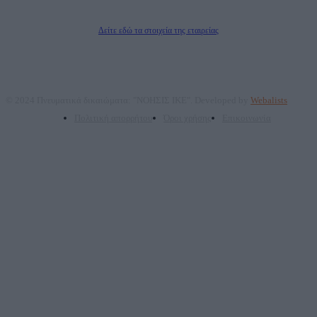
Διευθυντής/Διαχειριστής: Ζαχαρός Σταμάτης
Διευθυντής Σύνταξης: Ρενάτο Λέκκα
Δείτε εδώ τα στοιχεία της εταιρείας
© 2024 Πνευματικά δικαιώματα: "ΝΟΗΣΙΣ ΙΚΕ". Developed by
Webalists
Πολιτική απορρήτου
Όροι χρήσης
Επικοινωνία