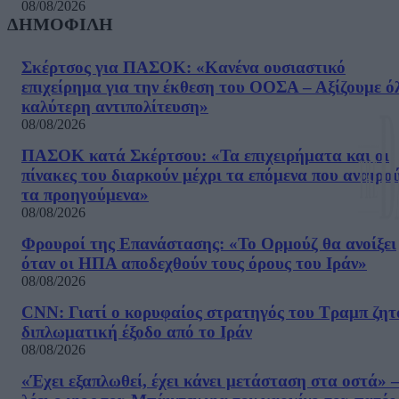
08/08/2026
ΔΗΜΟΦΙΛΗ
Σκέρτσος για ΠΑΣΟΚ: «Κανένα ουσιαστικό
επιχείρημα για την έκθεση του ΟΟΣΑ – Αξίζουμε ό
καλύτερη αντιπολίτευση»
08/08/2026
ΠΑΣΟΚ κατά Σκέρτσου: «Τα επιχειρήματα και οι
πίνακες του διαρκούν μέχρι τα επόμενα που αναιρο
τα προηγούμενα»
08/08/2026
Φρουροί της Επανάστασης: «Το Ορμούζ θα ανοίξει
όταν οι ΗΠΑ αποδεχθούν τους όρους του Ιράν»
08/08/2026
CNN: Γιατί ο κορυφαίος στρατηγός του Τραμπ ζητ
διπλωματική έξοδο από το Ιράν
08/08/2026
«Έχει εξαπλωθεί, έχει κάνει μετάσταση στα οστά» –