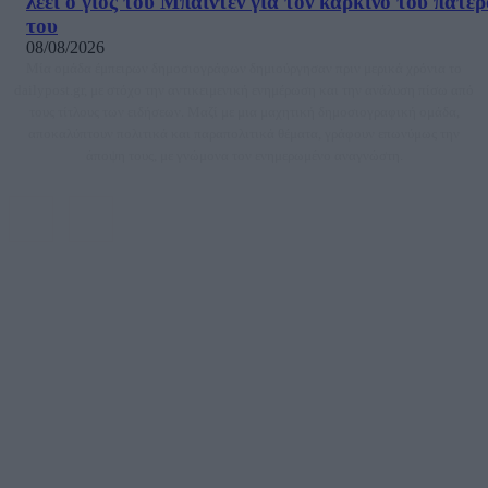
λέει ο γιος του Μπάιντεν για τον καρκίνο του πατέ
του
08/08/2026
Μία ομάδα έμπειρων δημοσιογράφων δημιούργησαν πριν μερικά χρόνια το
dailypost.gr, με στόχο την αντικειμενική ενημέρωση και την ανάλυση πίσω από
τους τίτλους των ειδήσεων. Μαζί με μια μαχητική δημοσιογραφική ομάδα,
αποκαλύπτουν πολιτικά και παραπολιτικά θέματα, γράφουν επωνύμως την
άποψη τους, με γνώμονα τον ενημερωμένο αναγνώστη.
DAILYPOST.GR – ΤΑΥΤΌΤΗΤΑ
Ιδιοκτήτρια εταιρεία: «ΝΟΗΣΙΣ ΙΚΕ»
Έδρα: Δήμος Αμαρουσίου Αττικής, Αγ. Αθανασίου αρ. 21, Τ.Κ. 15125
ΑΦΜ: 801093076, Δ.Ο.Υ.: ΚΕΦΟΔΕ ΑΤΤΙΚΗΣ, E-mail: press@dailypost.gr, Τηλ.
επικοινωνίας: 2108066997
Νόμιμος Εκπρόσωπος: Ζαχαρός Σταμάτης
Μέτοχοι: Ζαχαρός Σταμάτης, Κουβαράς Γεώργιος, ΥΠΗΡΕΣΙΕΣ ΠΡΟΗΓΜΕΝΗΣ
ΤΕΧΝΟΛΟΓΙΑΣ ΠΑΡΑΓΩΓΗΣ ΟΠΤΙΚΟΑΚΟΥΣΤΙΚΩΝ ΜΕΣΩΝ ΜΕΛΕΤΩΝ ΚΑΙ
ΠΑΡΟΧΗΣ ΥΠΗΡΕΣΙΩΝ PLD PLUS ΑΝΩΝ ΕΤΑΙΡΙΑ
Δικαιούχος του ονόματος τομέα (dailypost.gr): ΝΟΗΣΙΣ ΙΚΕ