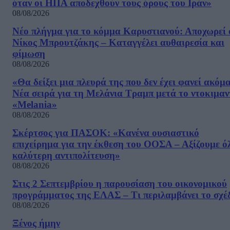
όταν οι ΗΠΑ αποδεχθούν τους όρους του Ιράν»
08/08/2026
Νέο πλήγμα για το κόμμα Καρυστιανού: Αποχωρεί 
Νίκος Μπρουτζάκης – Καταγγέλει αυθαιρεσία και
φίμωση
08/08/2026
«Θα δείξει μια πλευρά της που δεν έχει φανεί ακόμ
Νέα σειρά για τη Μελάνια Τραμπ μετά το ντοκιμαν
«Melania»
08/08/2026
Σκέρτσος για ΠΑΣΟΚ: «Κανένα ουσιαστικό
επιχείρημα για την έκθεση του ΟΟΣΑ – Αξίζουμε ό
καλύτερη αντιπολίτευση»
08/08/2026
Στις 2 Σεπτεμβρίου η παρουσίαση του οικονομικού
προγράμματος της ΕΛΑΣ – Τι περιλαμβάνει το σχέ
08/08/2026
Ξένος ήμην