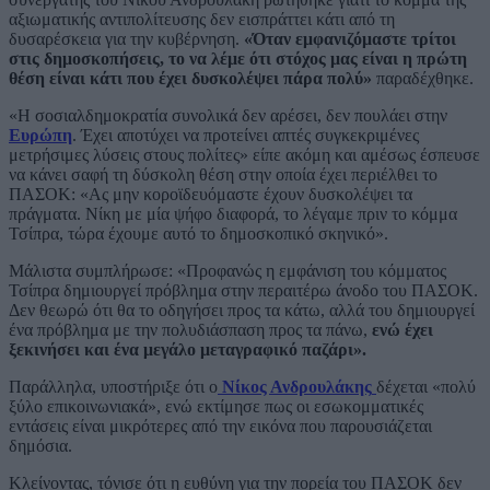
αξιωματικής αντιπολίτευσης δεν εισπράττει κάτι από τη
δυσαρέσκεια για την κυβέρνηση.
«Όταν εμφανιζόμαστε τρίτοι
στις δημοσκοπήσεις, το να λέμε ότι στόχος μας είναι η πρώτη
θέση είναι κάτι που έχει δυσκολέψει πάρα πολύ»
παραδέχθηκε.
«Η σοσιαλδημοκρατία συνολικά δεν αρέσει, δεν πουλάει στην
Ευρώπη
. Έχει αποτύχει να προτείνει απτές συγκεκριμένες
μετρήσιμες λύσεις στους πολίτες» είπε ακόμη και αμέσως έσπευσε
να κάνει σαφή τη δύσκολη θέση στην οποία έχει περιέλθει το
ΠΑΣΟΚ: «Ας μην κοροϊδευόμαστε έχουν δυσκολέψει τα
πράγματα. Νίκη με μία ψήφο διαφορά, το λέγαμε πριν το κόμμα
Τσίπρα, τώρα έχουμε αυτό το δημοσκοπικό σκηνικό».
Μάλιστα συμπλήρωσε: «Προφανώς η εμφάνιση του κόμματος
Τσίπρα δημιουργεί πρόβλημα στην περαιτέρω άνοδο του ΠΑΣΟΚ.
Δεν θεωρώ ότι θα το οδηγήσει προς τα κάτω, αλλά του δημιουργεί
ένα πρόβλημα με την πολυδιάσπαση προς τα πάνω,
ενώ έχει
ξεκινήσει και ένα μεγάλο μεταγραφικό παζάρι».
Παράλληλα, υποστήριξε ότι ο
Νίκος Ανδρουλάκης
δέχεται «πολύ
ξύλο επικοινωνιακά», ενώ εκτίμησε πως οι εσωκομματικές
εντάσεις είναι μικρότερες από την εικόνα που παρουσιάζεται
δημόσια.
Κλείνοντας, τόνισε ότι η ευθύνη για την πορεία του ΠΑΣΟΚ δεν