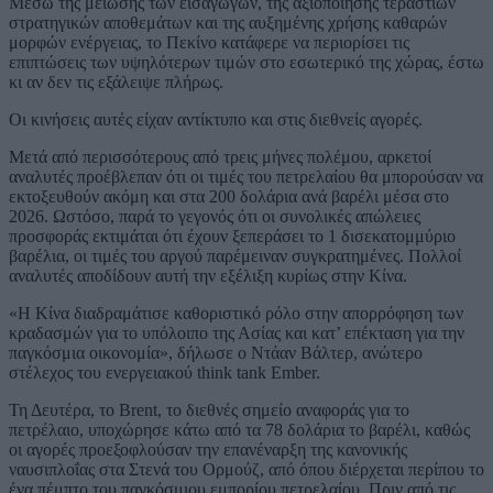
Μέσω της μείωσης των εισαγωγών, της αξιοποίησης τεράστιων
στρατηγικών αποθεμάτων και της αυξημένης χρήσης καθαρών
μορφών ενέργειας, το Πεκίνο κατάφερε να περιορίσει τις
επιπτώσεις των υψηλότερων τιμών στο εσωτερικό της χώρας, έστω
κι αν δεν τις εξάλειψε πλήρως.
Οι κινήσεις αυτές είχαν αντίκτυπο και στις διεθνείς αγορές.
Μετά από περισσότερους από τρεις μήνες πολέμου, αρκετοί
αναλυτές προέβλεπαν ότι οι τιμές του πετρελαίου θα μπορούσαν να
εκτοξευθούν ακόμη και στα 200 δολάρια ανά βαρέλι μέσα στο
2026. Ωστόσο, παρά το γεγονός ότι οι συνολικές απώλειες
προσφοράς εκτιμάται ότι έχουν ξεπεράσει το 1 δισεκατομμύριο
βαρέλια, οι τιμές του αργού παρέμειναν συγκρατημένες. Πολλοί
αναλυτές αποδίδουν αυτή την εξέλιξη κυρίως στην Κίνα.
«Η Κίνα διαδραμάτισε καθοριστικό ρόλο στην απορρόφηση των
κραδασμών για το υπόλοιπο της Ασίας και κατ’ επέκταση για την
παγκόσμια οικονομία», δήλωσε ο Ντάαν Βάλτερ, ανώτερο
στέλεχος του ενεργειακού think tank Ember.
Τη Δευτέρα, το Brent, το διεθνές σημείο αναφοράς για το
πετρέλαιο, υποχώρησε κάτω από τα 78 δολάρια το βαρέλι, καθώς
οι αγορές προεξοφλούσαν την επανέναρξη της κανονικής
ναυσιπλοΐας στα Στενά του Ορμούζ, από όπου διέρχεται περίπου το
ένα πέμπτο του παγκόσμιου εμπορίου πετρελαίου. Πριν από τις