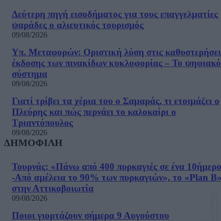
Δεύτερη πηγή εισοδήματος για τους επαγγελματίες
ψαράδες ο αλιευτικός τουρισμός
09/08/2026
Υπ. Μεταφορών: Οριστική λύση στις καθυστερήσει
έκδοσης των πινακίδων κυκλοφορίας – Το ψηφιακό
σύστημα
09/08/2026
Γιατί τρίβει τα χέρια του ο Σαμαράς, τι ετοιμάζει ο
Πλεύρης και πώς περνάει το καλοκαίρι ο
Τριαντόπουλος
09/08/2026
ΔΗΜΟΦΙΛΗ
Τουρνάς: «Πάνω από 400 πυρκαγιές σε ένα 10ήμερ
-Από αμέλεια το 90% των πυρκαγιών», το «Plan B
στην Αττικοβοιωτία
09/08/2026
Ποιοι γιορτάζουν σήμερα 9 Αυγούστου