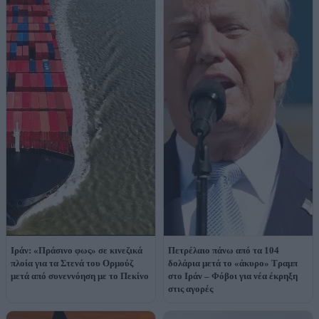
Ιράν: «Πράσινο φως» σε κινεζικά
Πετρέλαιο πάνω από τα 104
πλοία για τα Στενά του Ορμούζ
δολάρια μετά το «άκυρο» Τραμπ
μετά από συνεννόηση με το Πεκίνο
στο Ιράν – Φόβοι για νέα έκρηξη
στις αγορές