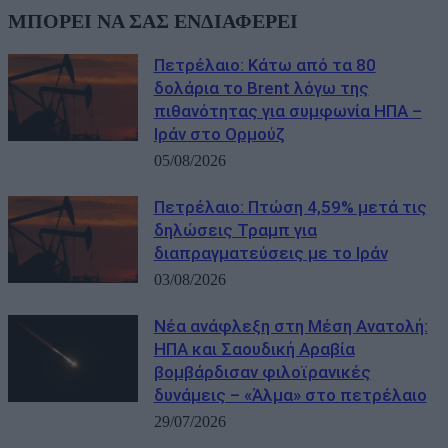
ΜΠΟΡΕΙ ΝΑ ΣΑΣ ΕΝΔΙΑΦΕΡΕΙ
Πετρέλαιο: Κάτω από τα 80
δολάρια το Brent λόγω της
πιθανότητας για συμφωνία ΗΠΑ –
Ιράν στο Ορμούζ
05/08/2026
Πετρέλαιο: Πτώση 4,59% μετά τις
δηλώσεις Τραμπ για
διαπραγματεύσεις με το Ιράν
03/08/2026
Νέα ανάφλεξη στη Μέση Ανατολή:
ΗΠΑ και Σαουδική Αραβία
βομβάρδισαν φιλοϊρανικές
δυνάμεις – «Άλμα» στο πετρέλαιο
29/07/2026