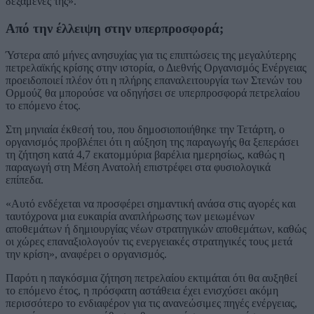
δεξαμενές της».
Από την έλλειψη στην υπερπροσφορά;
Ύστερα από μήνες ανησυχίας για τις επιπτώσεις της μεγαλύτερης
πετρελαϊκής κρίσης στην ιστορία, ο Διεθνής Οργανισμός Ενέργειας
προειδοποιεί πλέον ότι η πλήρης επαναλειτουργία των Στενών του
Ορμούζ θα μπορούσε να οδηγήσει σε υπερπροσφορά πετρελαίου
το επόμενο έτος.
Στη μηνιαία έκθεσή του, που δημοσιοποιήθηκε την Τετάρτη, ο
οργανισμός προβλέπει ότι η αύξηση της παραγωγής θα ξεπεράσει
τη ζήτηση κατά 4,7 εκατομμύρια βαρέλια ημερησίως, καθώς η
παραγωγή στη Μέση Ανατολή επιστρέφει στα φυσιολογικά
επίπεδα.
«Αυτό ενδέχεται να προσφέρει σημαντική ανάσα στις αγορές και
ταυτόχρονα μια ευκαιρία αναπλήρωσης των μειωμένων
αποθεμάτων ή δημιουργίας νέων στρατηγικών αποθεμάτων, καθώς
οι χώρες επαναξιολογούν τις ενεργειακές στρατηγικές τους μετά
την κρίση», αναφέρει ο οργανισμός.
Παρότι η παγκόσμια ζήτηση πετρελαίου εκτιμάται ότι θα αυξηθεί
το επόμενο έτος, η πρόσφατη αστάθεια έχει ενισχύσει ακόμη
περισσότερο το ενδιαφέρον για τις ανανεώσιμες πηγές ενέργειας,