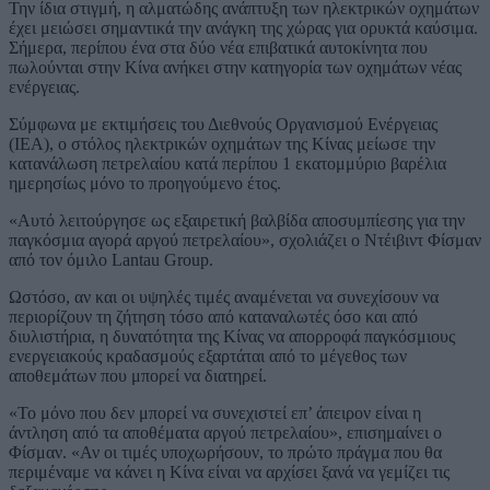
Την ίδια στιγμή, η αλματώδης ανάπτυξη των ηλεκτρικών οχημάτων
έχει μειώσει σημαντικά την ανάγκη της χώρας για ορυκτά καύσιμα.
Σήμερα, περίπου ένα στα δύο νέα επιβατικά αυτοκίνητα που
πωλούνται στην Κίνα ανήκει στην κατηγορία των οχημάτων νέας
ενέργειας.
Σύμφωνα με εκτιμήσεις του Διεθνούς Οργανισμού Ενέργειας
(IEA), ο στόλος ηλεκτρικών οχημάτων της Κίνας μείωσε την
κατανάλωση πετρελαίου κατά περίπου 1 εκατομμύριο βαρέλια
ημερησίως μόνο το προηγούμενο έτος.
«Αυτό λειτούργησε ως εξαιρετική βαλβίδα αποσυμπίεσης για την
παγκόσμια αγορά αργού πετρελαίου», σχολιάζει ο Ντέιβιντ Φίσμαν
από τον όμιλο Lantau Group.
Ωστόσο, αν και οι υψηλές τιμές αναμένεται να συνεχίσουν να
περιορίζουν τη ζήτηση τόσο από καταναλωτές όσο και από
διυλιστήρια, η δυνατότητα της Κίνας να απορροφά παγκόσμιους
ενεργειακούς κραδασμούς εξαρτάται από το μέγεθος των
αποθεμάτων που μπορεί να διατηρεί.
«Το μόνο που δεν μπορεί να συνεχιστεί επ’ άπειρον είναι η
άντληση από τα αποθέματα αργού πετρελαίου», επισημαίνει ο
Φίσμαν. «Αν οι τιμές υποχωρήσουν, το πρώτο πράγμα που θα
περιμέναμε να κάνει η Κίνα είναι να αρχίσει ξανά να γεμίζει τις