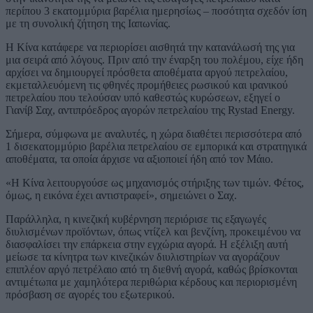
περίπου 3 εκατομμύρια βαρέλια ημερησίως – ποσότητα σχεδόν ίση
με τη συνολική ζήτηση της Ιαπωνίας.
Η Κίνα κατάφερε να περιορίσει αισθητά την κατανάλωσή της για
μια σειρά από λόγους. Πριν από την έναρξη του πολέμου, είχε ήδη
αρχίσει να δημιουργεί πρόσθετα αποθέματα αργού πετρελαίου,
εκμεταλλευόμενη τις φθηνές προμήθειες ρωσικού και ιρανικού
πετρελαίου που τελούσαν υπό καθεστώς κυρώσεων, εξηγεί ο
Γιανίβ Σαχ, αντιπρόεδρος αγορών πετρελαίου της Rystad Energy.
Σήμερα, σύμφωνα με αναλυτές, η χώρα διαθέτει περισσότερα από
1 δισεκατομμύριο βαρέλια πετρελαίου σε εμπορικά και στρατηγικά
αποθέματα, τα οποία άρχισε να αξιοποιεί ήδη από τον Μάιο.
«Η Κίνα λειτουργούσε ως μηχανισμός στήριξης των τιμών. Φέτος,
όμως, η εικόνα έχει αντιστραφεί», σημειώνει ο Σαχ.
Παράλληλα, η κινεζική κυβέρνηση περιόρισε τις εξαγωγές
διυλισμένων προϊόντων, όπως ντίζελ και βενζίνη, προκειμένου να
διασφαλίσει την επάρκεια στην εγχώρια αγορά. Η εξέλιξη αυτή
μείωσε τα κίνητρα των κινεζικών διυλιστηρίων να αγοράζουν
επιπλέον αργό πετρέλαιο από τη διεθνή αγορά, καθώς βρίσκονται
αντιμέτωπα με χαμηλότερα περιθώρια κέρδους και περιορισμένη
πρόσβαση σε αγορές του εξωτερικού.