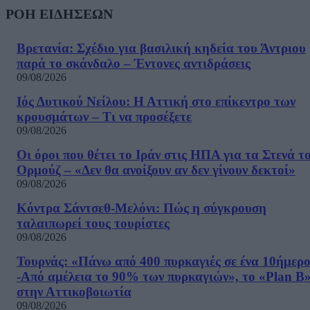
ΡΟΗ ΕΙΔΗΣΕΩΝ
Βρετανία: Σχέδιο για βασιλική κηδεία του Άντριου
παρά το σκάνδαλο – Έντονες αντιδράσεις
09/08/2026
Ιός Δυτικού Νείλου: Η Αττική στο επίκεντρο των
κρουσμάτων – Τι να προσέξετε
09/08/2026
Οι όροι που θέτει το Ιράν στις ΗΠΑ για τα Στενά τ
Ορμούζ – «Δεν θα ανοίξουν αν δεν γίνουν δεκτοί»
09/08/2026
Κόντρα Σάντσεθ-Μελόνι: Πώς η σύγκρουση
ταλαιπωρεί τους τουρίστες
09/08/2026
Τουρνάς: «Πάνω από 400 πυρκαγιές σε ένα 10ήμερ
-Από αμέλεια το 90% των πυρκαγιών», το «Plan B
στην Αττικοβοιωτία
09/08/2026