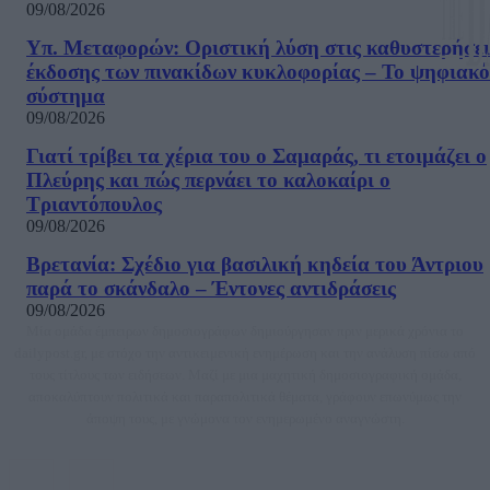
09/08/2026
Υπ. Μεταφορών: Οριστική λύση στις καθυστερήσει
έκδοσης των πινακίδων κυκλοφορίας – Το ψηφιακό
σύστημα
09/08/2026
Γιατί τρίβει τα χέρια του ο Σαμαράς, τι ετοιμάζει ο
Πλεύρης και πώς περνάει το καλοκαίρι ο
Τριαντόπουλος
09/08/2026
Βρετανία: Σχέδιο για βασιλική κηδεία του Άντριου
παρά το σκάνδαλο – Έντονες αντιδράσεις
09/08/2026
Μία ομάδα έμπειρων δημοσιογράφων δημιούργησαν πριν μερικά χρόνια το
dailypost.gr, με στόχο την αντικειμενική ενημέρωση και την ανάλυση πίσω από
τους τίτλους των ειδήσεων. Μαζί με μια μαχητική δημοσιογραφική ομάδα,
αποκαλύπτουν πολιτικά και παραπολιτικά θέματα, γράφουν επωνύμως την
άποψη τους, με γνώμονα τον ενημερωμένο αναγνώστη.