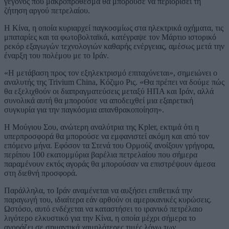
γεγονός που μακροπρόθεσμα θα μπορούσε να περιορίσει τη
ζήτηση αργού πετρελαίου.
Η Κίνα, η οποία κυριαρχεί παγκοσμίως στα ηλεκτρικά οχήματα, τις
μπαταρίες και τα φωτοβολταϊκά, κατέγραψε τον Μάρτιο ιστορικό
ρεκόρ εξαγωγών τεχνολογιών καθαρής ενέργειας, αμέσως μετά την
έναρξη του πολέμου με το Ιράν.
«Η μετάβαση προς τον εξηλεκτρισμό επιταχύνεται», σημειώνει ο
αναλυτής της Trivium China, Κόζιμο Ρις. «Θα πρέπει να δούμε πώς
θα εξελιχθούν οι διαπραγματεύσεις μεταξύ ΗΠΑ και Ιράν, αλλά
συνολικά αυτή θα μπορούσε να αποδειχθεί μια εξαιρετική
συγκυρία για την παγκόσμια απανθρακοποίηση».
Η Μούγιου Σου, ανώτερη αναλύτρια της Kpler, εκτιμά ότι η
υπερπροσφορά θα μπορούσε να εμφανιστεί ακόμη και από τον
επόμενο μήνα. Εφόσον τα Στενά του Ορμούζ ανοίξουν γρήγορα,
περίπου 100 εκατομμύρια βαρέλια πετρελαίου που σήμερα
παραμένουν εκτός αγοράς θα μπορούσαν να επιστρέψουν άμεσα
στη διεθνή προσφορά.
Παράλληλα, το Ιράν αναμένεται να αυξήσει επιθετικά την
παραγωγή του, ιδιαίτερα εάν αρθούν οι αμερικανικές κυρώσεις.
Ωστόσο, αυτό ενδέχεται να καταστήσει το ιρανικό πετρέλαιο
λιγότερο ελκυστικό για την Κίνα, η οποία μέχρι σήμερα το
αγοράζει σε σημαντικά χαμηλότερες τιμές λόγω των