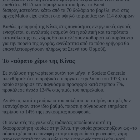
επιθέσεις ΗΠΑ και Ισραήλ κατά του Ιράν, το Brent
διαπραγματευόταν κάτω από τα 70 δολάρια το βαρέλι, ενώ στις
αρχές Μαΐου είχε φτάσει στο υψηλό τετραετίας των 114 δολαρίων.
Καθώς η επιρροή της Κίνας στις παγκόσμιες ενεργειακές αγορές
ενισχύεται, οι αναλυτές εκτιμούν ότι η πολιτική και τα πρότυπα
κατανάλωσης της χώρας θα αποτελέσουν καθοριστικό παράγοντα
για την πορεία της αγοράς, ανεξάρτητα από το πόσο γρήγορα θα
επαναλειτουργήσουν πλήρως τα Στενά του Ορμούζ.
Το «αόρατο χέρι» της Κίνας
Σε ανάλυσή της νωρίτερα αυτόν τον μήνα, η Societe Generale
υπενθύμισε ότι το αραβικό εμπάργκο πετρελαίου του 1973, το
οποίο περιόρισε την παγκόσμια προσφορά κατά περίπου 7%,
προκάλεσε άνοδο 134% στις τιμές του πετρελαίου.
Αντίθετα, κατά τη διάρκεια του πολέμου με το Ιράν, οι τιμές δεν
εκτινάχθηκαν στον ίδιο βαθμό, παρότι η σύγκρουση επηρέασε
περίπου το 14% της παγκόσμιας προσφοράς.
Οι αναλυτές της γαλλικής τράπεζας αποδίδουν αυτή τη
διαφοροποίηση κυρίως στην Κίνα, την οποία χαρακτηρίζουν ως «το
αόρατο χέρι που επαναφέρει την ισορροπία στην αγορά», χάρη
στην ικανότητά της να μειώνει τις εισαγωγές πετρελαίου κατά