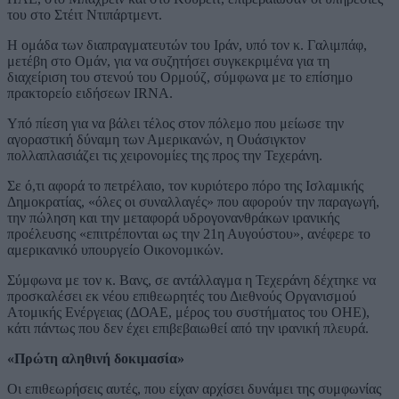
του στο Στέιτ Ντιπάρτμεντ.
Η ομάδα των διαπραγματευτών του Ιράν, υπό τον κ. Γαλιμπάφ,
μετέβη στο Ομάν, για να συζητήσει συγκεκριμένα για τη
διαχείριση του στενού του Ορμούζ, σύμφωνα με το επίσημο
πρακτορείο ειδήσεων IRNA.
Υπό πίεση για να βάλει τέλος στον πόλεμο που μείωσε την
αγοραστική δύναμη των Αμερικανών, η Ουάσιγκτον
πολλαπλασιάζει τις χειρονομίες της προς την Τεχεράνη.
Σε ό,τι αφορά το πετρέλαιο, τον κυριότερο πόρο της Ισλαμικής
Δημοκρατίας, «όλες οι συναλλαγές» που αφορούν την παραγωγή,
την πώληση και την μεταφορά υδρογονανθράκων ιρανικής
προέλευσης «επιτρέπονται ως την 21η Αυγούστου», ανέφερε το
αμερικανικό υπουργείο Οικονομικών.
Σύμφωνα με τον κ. Βανς, σε αντάλλαγμα η Τεχεράνη δέχτηκε να
προσκαλέσει εκ νέου επιθεωρητές του Διεθνούς Οργανισμού
Ατομικής Ενέργειας (ΔΟΑΕ, μέρος του συστήματος του ΟΗΕ),
κάτι πάντως που δεν έχει επιβεβαιωθεί από την ιρανική πλευρά.
«Πρώτη αληθινή δοκιμασία»
Οι επιθεωρήσεις αυτές, που είχαν αρχίσει δυνάμει της συμφωνίας