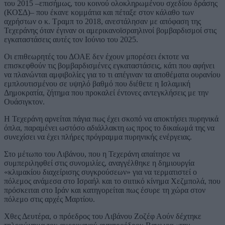
του 2015 –επισήμως, του κοινού ολοκληρωμένου σχεδίου δράσης
(ΚΟΣΔ)– που έκανε κομμάτια και πέταξε στον κάλαθο των
αχρήστων ο κ. Τραμπ το 2018, ανεστάλησαν με απόφαση της
Τεχεράνης όταν έγιναν οι αμερικανοϊσραηλινοί βομβαρδισμοί στις
εγκαταστάσεις αυτές τον Ιούνιο του 2025.
Οι επιθεωρητές του ΔΟΑΕ δεν έχουν μπορέσει έκτοτε να
επισκεφθούν τις βομβαρδισμένες εγκαταστάσεις, κάτι που αφήνει
να πλανώνται αμφιβολίες για το τι απέγιναν τα αποθέματα ουρανίου
εμπλουτισμένου σε υψηλό βαθμό που διέθετε η Ισλαμική
Δημοκρατία, ζήτημα που προκαλεί έντονες αντεγκλήσεις με την
Ουάσιγκτον.
Η Τεχεράνη αρνείται πάγια πως έχει σκοπό να αποκτήσει πυρηνικά
όπλα, παραμένει ωστόσο αδιάλλακτη ως προς το δικαίωμά της να
συνεχίσει να έχει πλήρες πρόγραμμα πυρηνικής ενέργειας.
Στο μέτωπο του Λιβάνου, που η Τεχεράνη απαίτησε να
συμπεριληφθεί στις συνομιλίες, αναγγέλθηκε η δημιουργία
«κλιμακίου διαχείρισης συγκρούσεων» για να τερματιστεί ο
πόλεμος ανάμεσα στο Ισραήλ και το σιιτικό κίνημα Χεζμπολά, που
πρόσκειται στο Ιράν και κατηγορείται πως έσυρε τη χώρα στον
πόλεμο στις αρχές Μαρτίου.
Χθες Δευτέρα, ο πρόεδρος του Λιβάνου Ζοζέφ Αούν δέχτηκε