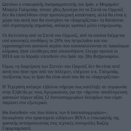
Ωστόσο ο επικεφαλής διαπραγματευτής του Ιράν, ο Μοχαμάντ
Μπαγέρ Γαλιμπάφ, τόνισε χθες Δευτέρα ότι τα Στενά ου Ορμούζ
δεν θα επανέλθουν στην προπολεμική κατάσταση, αλλά θα είναι η
χώρα του αυτή που θα συνεχίσει να «διαχειρίζεται» τη θαλάσσια
οδό στρατηγικής σημασίας, ανέφερε κρατικό μέσο ενημέρωσης.
Οι διελεύσεις από τα Στενά του Ορμούζ, από τα οποίοα διέρχεται
υπό κανονικές συνθήκες το 20% του πετρελαίου και του
υγροποιημένου φυσικού αερίου που καταναλώνονται σε παγκόσμια
κλίμακα, ήταν ελεύθερες από οποιονδήποτε έλεγχο προτού οι
ΗΠΑ και το Ισραήλ επιτεθούν στο Ιράν την 28η Φεβρουαρίου.
Όμως «η διαχείριση των Στενών του Ορμούζ δεν θα είναι ποτέ
αυτή που ήταν πριν από τον πόλεμο», επέμεινε ο κ. Γαλιμπάφ,
τονίζοντας πως το Ιράν θα είναι αυτό που θα τα «διαχειρίζεται».
Η Τεχεράνη ανέφερε εξάλλου σήμερα πως κατέληξε σε συμφωνία
στην Ελβετία με τους Αμερικανούς για την «άμεση» αποδέσμευση
ιρανικών πόρων αξίας 12 δισεκατομμυρίων δολαρίων που είχαν
παγώσει στο εξωτερικό.
Θα διατεθούν «σε δυο δόσεις των 6 δισεκατομμυρίων»,
διευκρίνισε στο πρακτορείο ειδήσεων IRNA ο επικεφαλής της
ιρανικής αντιπροσωπείας στις τεχνικές συνομιλίες Καζέμ
Γαριμπαμπαντί.