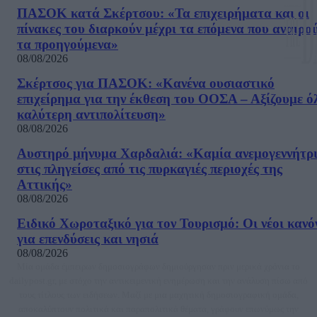
ΠΑΣΟΚ κατά Σκέρτσου: «Τα επιχειρήματα και οι
πίνακες του διαρκούν μέχρι τα επόμενα που αναιρο
τα προηγούμενα»
08/08/2026
Σκέρτσος για ΠΑΣΟΚ: «Κανένα ουσιαστικό
επιχείρημα για την έκθεση του ΟΟΣΑ – Αξίζουμε ό
καλύτερη αντιπολίτευση»
08/08/2026
Αυστηρό μήνυμα Χαρδαλιά: «Καμία ανεμογεννήτρ
στις πληγείσες από τις πυρκαγιές περιοχές της
Αττικής»
08/08/2026
Ειδικό Χωροταξικό για τον Τουρισμό: Οι νέοι κανό
για επενδύσεις και νησιά
08/08/2026
Μία ομάδα έμπειρων δημοσιογράφων δημιούργησαν πριν μερικά χρόνια το
dailypost.gr, με στόχο την αντικειμενική ενημέρωση και την ανάλυση πίσω από
τους τίτλους των ειδήσεων. Μαζί με μια μαχητική δημοσιογραφική ομάδα,
αποκαλύπτουν πολιτικά και παραπολιτικά θέματα, γράφουν επωνύμως την