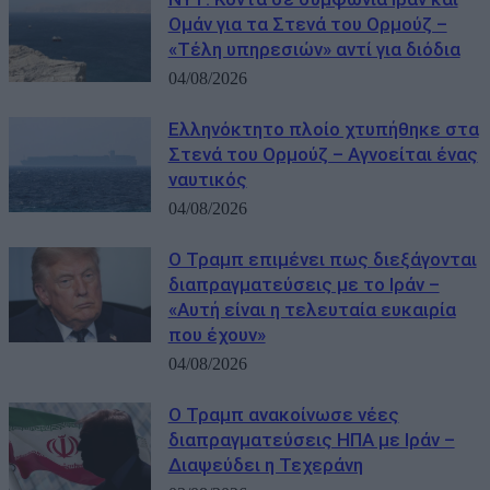
Ομάν για τα Στενά του Ορμούζ –
«Τέλη υπηρεσιών» αντί για διόδια
04/08/2026
Ελληνόκτητο πλοίο χτυπήθηκε στα
Στενά του Ορμούζ – Αγνοείται ένας
ναυτικός
04/08/2026
Ο Τραμπ επιμένει πως διεξάγονται
διαπραγματεύσεις με το Ιράν –
«Αυτή είναι η τελευταία ευκαιρία
που έχουν»
04/08/2026
Ο Τραμπ ανακοίνωσε νέες
διαπραγματεύσεις ΗΠΑ με Ιράν –
Διαψεύδει η Τεχεράνη