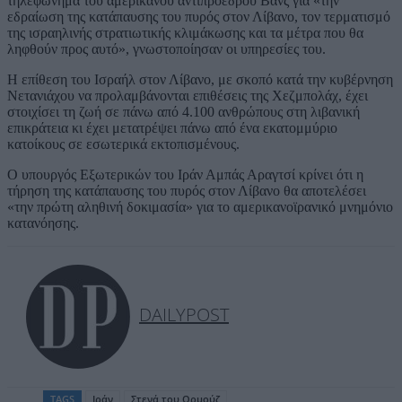
τηλεφώνημα του αμερικανού αντιπροέδρου Βανς για «την
εδραίωση της κατάπαυσης του πυρός στον Λίβανο, τον τερματισμό
της ισραηλινής στρατιωτικής κλιμάκωσης και τα μέτρα που θα
ληφθούν προς αυτό», γνωστοποίησαν οι υπηρεσίες του.
Η επίθεση του Ισραήλ στον Λίβανο, με σκοπό κατά την κυβέρνηση
Νετανιάχου να προλαμβάνονται επιθέσεις της Χεζμπολάχ, έχει
στοιχίσει τη ζωή σε πάνω από 4.100 ανθρώπους στη λιβανική
επικράτεια κι έχει μετατρέψει πάνω από ένα εκατομμύριο
κατοίκους σε εσωτερικά εκτοπισμένους.
Ο υπουργός Εξωτερικών του Ιράν Αμπάς Αραγτσί κρίνει ότι η
τήρηση της κατάπαυσης του πυρός στον Λίβανο θα αποτελέσει
«την πρώτη αληθινή δοκιμασία» για το αμερικανοϊρανικό μνημόνιο
κατανόησης.
DAILYPOST
TAGS
Ιράν
Στενά του Ορμούζ