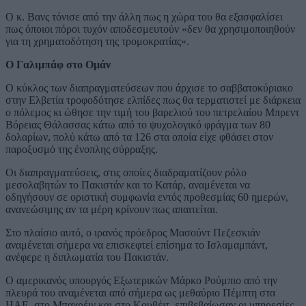
Ο κ. Βανς τόνισε από την άλλη πως η χώρα του θα εξασφαλίσει
πως όποιοι πόροι τυχόν αποδεσμευτούν «δεν θα χρησιμοποιηθούν
για τη χρηματοδότηση της τρομοκρατίας».
Ο Γαλιμπάφ στο Ομάν
Ο κύκλος των διαπραγματεύσεων που άρχισε το σαββατοκύριακο
στην Ελβετία τροφοδότησε ελπίδες πως θα τερματιστεί με διάρκεια
ο πόλεμος κι ώθησε την τιμή του βαρελιού του πετρελαίου Μπρεντ
Βόρειας Θάλασσας κάτω από το ψυχολογικό φράγμα των 80
δολαρίων, πολύ κάτω από τα 126 στα οποία είχε φθάσει στον
παροξυσμό της ένοπλης σύρραξης.
Οι διαπραγματεύσεις, στις οποίες διαδραματίζουν ρόλο
μεσολαβητών το Πακιστάν και το Κατάρ, αναμένεται να
οδηγήσουν σε οριστική συμφωνία εντός προθεσμίας 60 ημερών,
ανανεώσιμης αν τα μέρη κρίνουν πως απαιτείται.
Στο πλαίσιο αυτό, ο ιρανός πρόεδρος Μασούντ Πεζεσκιάν
αναμένεται σήμερα να επισκεφτεί επίσημα το Ισλαμαμπάντ,
ανέφερε η διπλωματία του Πακιστάν.
Ο αμερικανός υπουργός Εξωτερικών Μάρκο Ρούμπιο από την
πλευρά του αναμένεται από σήμερα ως μεθαύριο Πέμπτη στα
ΗΑΕ, στο Μπαχρέιν και στο Κουβέιτ, επιβεβαίωσαν οι υπηρεσίες