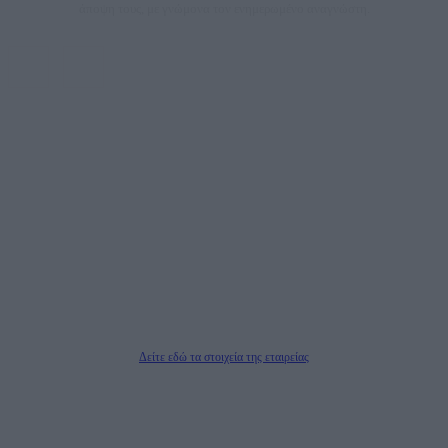
άποψη τους, με γνώμονα τον ενημερωμένο αναγνώστη.
DAILYPOST.GR – ΤΑΥΤΌΤΗΤΑ
Ιδιοκτήτρια εταιρεία: «ΝΟΗΣΙΣ ΙΚΕ»
Έδρα: Δήμος Αμαρουσίου Αττικής, Αγ. Αθανασίου αρ. 21, Τ.Κ. 15125
ΑΦΜ: 801093076, Δ.Ο.Υ.: ΚΕΦΟΔΕ ΑΤΤΙΚΗΣ, E-mail: press@dailypost.gr, Τηλ.
επικοινωνίας: 2108066997
Νόμιμος Εκπρόσωπος: Ζαχαρός Σταμάτης
Μέτοχοι: Ζαχαρός Σταμάτης, Κουβαράς Γεώργιος, ΥΠΗΡΕΣΙΕΣ ΠΡΟΗΓΜΕΝΗΣ
ΤΕΧΝΟΛΟΓΙΑΣ ΠΑΡΑΓΩΓΗΣ ΟΠΤΙΚΟΑΚΟΥΣΤΙΚΩΝ ΜΕΣΩΝ ΜΕΛΕΤΩΝ ΚΑΙ
ΠΑΡΟΧΗΣ ΥΠΗΡΕΣΙΩΝ PLD PLUS ΑΝΩΝ ΕΤΑΙΡΙΑ
Δικαιούχος του ονόματος τομέα (dailypost.gr): ΝΟΗΣΙΣ ΙΚΕ
Διευθυντής/Διαχειριστής: Ζαχαρός Σταμάτης
Διευθυντής Σύνταξης: Ρενάτο Λέκκα
Δείτε εδώ τα στοιχεία της εταιρείας