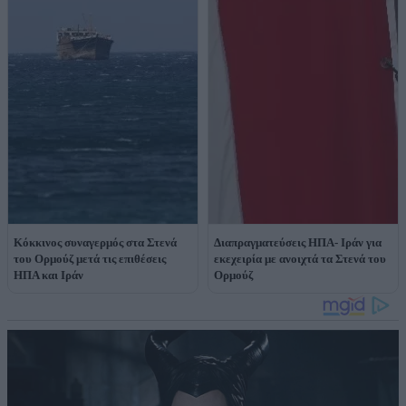
Κόκκινος συναγερμός στα Στενά
Διαπραγματεύσεις ΗΠΑ- Ιράν για
του Ορμούζ μετά τις επιθέσεις
εκεχειρία με ανοιχτά τα Στενά του
ΗΠΑ και Ιράν
Ορμούζ