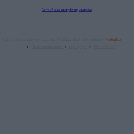
Διευθυντής/Διαχειριστής: Ζαχαρός Σταμάτης
Διευθυντής Σύνταξης: Ρενάτο Λέκκα
Δείτε εδώ τα στοιχεία της εταιρείας
© 2024 Πνευματικά δικαιώματα: "ΝΟΗΣΙΣ ΙΚΕ". Developed by
Webalists
Πολιτική απορρήτου
Όροι χρήσης
Επικοινωνία