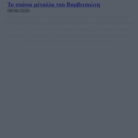
Το σπάνιο μέταλλο του Βαρβιτσιώτη
08/08/2026
Μία ομάδα έμπειρων δημοσιογράφων δημιούργησαν πριν μερικά χρόνια το
dailypost.gr, με στόχο την αντικειμενική ενημέρωση και την ανάλυση πίσω από
τους τίτλους των ειδήσεων. Μαζί με μια μαχητική δημοσιογραφική ομάδα,
αποκαλύπτουν πολιτικά και παραπολιτικά θέματα, γράφουν επωνύμως την
άποψη τους, με γνώμονα τον ενημερωμένο αναγνώστη.
DAILYPOST.GR – ΤΑΥΤΌΤΗΤΑ
Ιδιοκτήτρια εταιρεία: «ΝΟΗΣΙΣ ΙΚΕ»
Έδρα: Δήμος Αμαρουσίου Αττικής, Αγ. Αθανασίου αρ. 21, Τ.Κ. 15125
ΑΦΜ: 801093076, Δ.Ο.Υ.: ΚΕΦΟΔΕ ΑΤΤΙΚΗΣ, E-mail: press@dailypost.gr, Τηλ.
επικοινωνίας: 2108066997
Νόμιμος Εκπρόσωπος: Ζαχαρός Σταμάτης
Μέτοχοι: Ζαχαρός Σταμάτης, Κουβαράς Γεώργιος, ΥΠΗΡΕΣΙΕΣ ΠΡΟΗΓΜΕΝΗΣ
ΤΕΧΝΟΛΟΓΙΑΣ ΠΑΡΑΓΩΓΗΣ ΟΠΤΙΚΟΑΚΟΥΣΤΙΚΩΝ ΜΕΣΩΝ ΜΕΛΕΤΩΝ ΚΑΙ
ΠΑΡΟΧΗΣ ΥΠΗΡΕΣΙΩΝ PLD PLUS ΑΝΩΝ ΕΤΑΙΡΙΑ
Δικαιούχος του ονόματος τομέα (dailypost.gr): ΝΟΗΣΙΣ ΙΚΕ