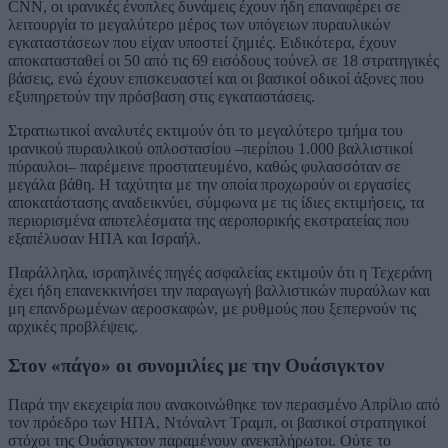
CNN, οι ιρανικές ένοπλες δυνάμεις έχουν ήδη επαναφέρει σε
λειτουργία το μεγαλύτερο μέρος των υπόγειων πυραυλικών
εγκαταστάσεων που είχαν υποστεί ζημιές. Ειδικότερα, έχουν
αποκατασταθεί οι 50 από τις 69 εισόδους τούνελ σε 18 στρατηγικές
βάσεις, ενώ έχουν επισκευαστεί και οι βασικοί οδικοί άξονες που
εξυπηρετούν την πρόσβαση στις εγκαταστάσεις.
Στρατιωτικοί αναλυτές εκτιμούν ότι το μεγαλύτερο τμήμα του
ιρανικού πυραυλικού οπλοστασίου –περίπου 1.000 βαλλιστικοί
πύραυλοι– παρέμεινε προστατευμένο, καθώς φυλασσόταν σε
μεγάλα βάθη. Η ταχύτητα με την οποία προχωρούν οι εργασίες
αποκατάστασης αναδεικνύει, σύμφωνα με τις ίδιες εκτιμήσεις, τα
περιορισμένα αποτελέσματα της αεροπορικής εκστρατείας που
εξαπέλυσαν ΗΠΑ και Ισραήλ.
Παράλληλα, ισραηλινές πηγές ασφαλείας εκτιμούν ότι η Τεχεράνη
έχει ήδη επανεκκινήσει την παραγωγή βαλλιστικών πυραύλων και
μη επανδρωμένων αεροσκαφών, με ρυθμούς που ξεπερνούν τις
αρχικές προβλέψεις.
Στον «πάγο» οι συνομιλίες με την Ουάσιγκτον
Παρά την εκεχειρία που ανακοινώθηκε τον περασμένο Απρίλιο από
τον πρόεδρο των ΗΠΑ, Ντόναλντ Τραμπ, οι βασικοί στρατηγικοί
στόχοι της Ουάσιγκτον παραμένουν ανεκπλήρωτοι. Ούτε το