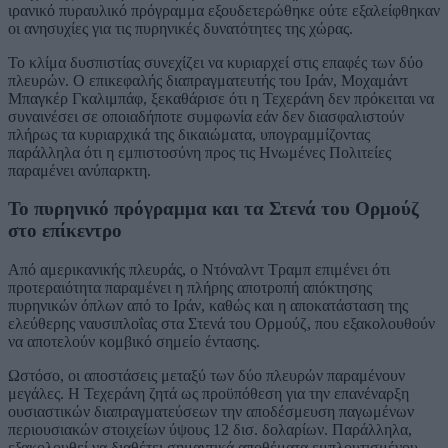
ιρανικό πυραυλικό πρόγραμμα εξουδετερώθηκε ούτε εξαλείφθηκαν
οι ανησυχίες για τις πυρηνικές δυνατότητες της χώρας.
Το κλίμα δυσπιστίας συνεχίζει να κυριαρχεί στις επαφές των δύο
πλευρών. Ο επικεφαλής διαπραγματευτής του Ιράν, Μοχαμάντ
Μπαγκέρ Γκαλιμπάφ, ξεκαθάρισε ότι η Τεχεράνη δεν πρόκειται να
συναινέσει σε οποιαδήποτε συμφωνία εάν δεν διασφαλιστούν
πλήρως τα κυριαρχικά της δικαιώματα, υπογραμμίζοντας
παράλληλα ότι η εμπιστοσύνη προς τις Ηνωμένες Πολιτείες
παραμένει ανύπαρκτη.
Το πυρηνικό πρόγραμμα και τα Στενά του Ορμούζ
στο επίκεντρο
Από αμερικανικής πλευράς, ο Ντόναλντ Τραμπ επιμένει ότι
προτεραιότητα παραμένει η πλήρης αποτροπή απόκτησης
πυρηνικών όπλων από το Ιράν, καθώς και η αποκατάσταση της
ελεύθερης ναυσιπλοΐας στα Στενά του Ορμούζ, που εξακολουθούν
να αποτελούν κομβικό σημείο έντασης.
Ωστόσο, οι αποστάσεις μεταξύ των δύο πλευρών παραμένουν
μεγάλες. Η Τεχεράνη ζητά ως προϋπόθεση για την επανέναρξη
ουσιαστικών διαπραγματεύσεων την αποδέσμευση παγωμένων
περιουσιακών στοιχείων ύψους 12 δισ. δολαρίων. Παράλληλα,
εξακολουθεί να διαθέτει σημαντικά αποθέματα εμπλουτισμένου