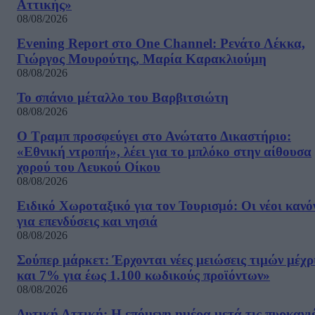
Αττικής»
08/08/2026
Evening Report στο One Channel: Ρενάτο Λέκκα,
Γιώργος Μουρούτης, Μαρία Καρακλιούμη
08/08/2026
Το σπάνιο μέταλλο του Βαρβιτσιώτη
08/08/2026
Ο Τραμπ προσφεύγει στο Ανώτατο Δικαστήριο:
«Εθνική ντροπή», λέει για το μπλόκο στην αίθουσα
χορού του Λευκού Οίκου
08/08/2026
Ειδικό Χωροταξικό για τον Τουρισμό: Οι νέοι κανό
για επενδύσεις και νησιά
08/08/2026
Σούπερ μάρκετ: Έρχονται νέες μειώσεις τιμών μέχρ
και 7% για έως 1.100 κωδικούς προϊόντων»
08/08/2026
Δυτική Αττική: Η επόμενη ημέρα μετά τις πυρκαγιέ