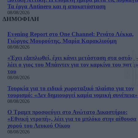
Τα έργα Antinero και η αποκατάσταση
08/08/2026
ΔΗΜΟΦΙΛΗ
Evening Report στο One Channel: Ρενάτο Λέκκα,
Γιώργος Μουρούτης, Μαρία Καρακλιούμη
08/08/2026
«Έχει εξαπλωθεί, έχει κάνει μετάσταση στα οστά» –
λέει ο γιος του Μπάιντεν για τον καρκίνο του πατέ
του
08/08/2026
Τουρκία για το ειδικό χωροταξικό πλαίσιο για τον
τουρισμό: «Δεν δημιουργεί καμία νομική συνέπεια»
08/08/2026
Ο Τραμπ προσφεύγει στο Ανώτατο Δικαστήριο:
«Εθνική ντροπή», λέει για το μπλόκο στην αίθουσα
χορού του Λευκού Οίκου
08/08/2026