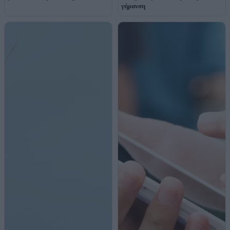
γήρανση