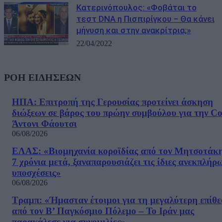
Κατερινόπουλος: «Φοβάται το
τεστ DNA η Πισπιρίγκου – Θα κάνει
μήνυση και στην ανακρίτρια;»
22/04/2022
ΡΟΗ ΕΙΔΗΣΕΩΝ
ΗΠΑ: Επιτροπή της Γερουσίας προτείνει άσκηση
διώξεων σε βάρος του πρώην συμβούλου για την Co
Άντονι Φάουτσι
06/08/2026
ΕΛΑΣ: «Βιομηχανία κοροϊδίας από τον Μητσοτάκ
7 χρόνια μετά, ξαναπαρουσιάζει τις ίδιες ανεκπλήρ
υποσχέσεις»
06/08/2026
Τραμπ: «Ήμασταν έτοιμοι για τη μεγαλύτερη επίθ
από τον Β’ Παγκόσμιο Πόλεμο – Το Ιράν μας
παρακάλεσε για συνομιλίες»