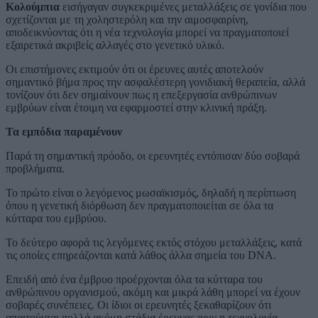
Κολούμπια
εισήγαγαν συγκεκριμένες μεταλλάξεις σε γονίδια που
σχετίζονται με τη χοληστερόλη και την αιμοσφαιρίνη,
αποδεικνύοντας ότι η νέα τεχνολογία μπορεί να πραγματοποιεί
εξαιρετικά ακριβείς αλλαγές στο γενετικό υλικό.
Οι επιστήμονες εκτιμούν ότι οι έρευνες αυτές αποτελούν
σημαντικό βήμα προς την ασφαλέστερη γονιδιακή θεραπεία, αλλά
τονίζουν ότι δεν σημαίνουν πως η επεξεργασία ανθρώπινων
εμβρύων είναι έτοιμη να εφαρμοστεί στην κλινική πράξη.
Τα εμπόδια παραμένουν
Παρά τη σημαντική πρόοδο, οι ερευνητές εντόπισαν δύο σοβαρά
προβλήματα.
Το πρώτο είναι ο λεγόμενος μωσαϊκισμός, δηλαδή η περίπτωση
όπου η γενετική διόρθωση δεν πραγματοποιείται σε όλα τα
κύτταρα του εμβρύου.
Το δεύτερο αφορά τις λεγόμενες εκτός στόχου μεταλλάξεις, κατά
τις οποίες επηρεάζονται κατά λάθος άλλα σημεία του DNA.
Επειδή από ένα έμβρυο προέρχονται όλα τα κύτταρα του
ανθρώπινου οργανισμού, ακόμη και μικρά λάθη μπορεί να έχουν
σοβαρές συνέπειες. Οι ίδιοι οι ερευνητές ξεκαθαρίζουν ότι
απαιτούνται πολλά ακόμη στάδια έρευνας πριν η τεχνολογία