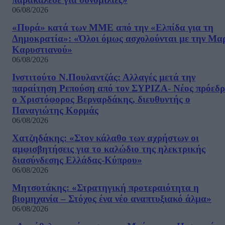
06/08/2026
«Πυρά» κατά των ΜΜΕ από την «Ελπίδα για τη
Δημοκρατία»: «Όλοι όμως ασχολούνται με την Μα
Καρυστιανού»
06/08/2026
Ινστιτούτο Ν.Πουλαντζάς: Αλλαγές μετά την
παραίτηση Ρεπούση από τον ΣΥΡΙΖΑ- Νέος πρόεδρ
ο Χριστόφορος Βερναρδάκης, διευθυντής ο
Παναγιώτης Κορμάς
06/08/2026
Χατζηδάκης: «Στον κάλαθο των αχρήστων οι
αμφισβητήσεις για το καλώδιο της ηλεκτρικής
διασύνδεσης Ελλάδας-Κύπρου»
06/08/2026
Μητσοτάκης: «Στρατηγική προτεραιότητα η
βιομηχανία – Στόχος ένα νέο αναπτυξιακό άλμα»
06/08/2026