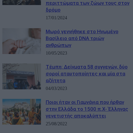
περιττώματα των ζώων τους στον
δρόμο
17/01/2024
Μωρό γεννήθηκε στο Ηνωμένο
Βασίλειο από DNA τριών
ανθρώπων
10/05/2023
Τέμπη: Δείγματα 58 συγγενών, δύο
σοροί αταυτοποίητες και μία στα
αζήτητα
04/03/2023
Ποιοι ήταν οι Γιαμνάγια που ήρθαν
στην Ελλάδα το 1500 π.Χ- Έλληνας
γενετιστής αποκαλύπτει
25/08/2022