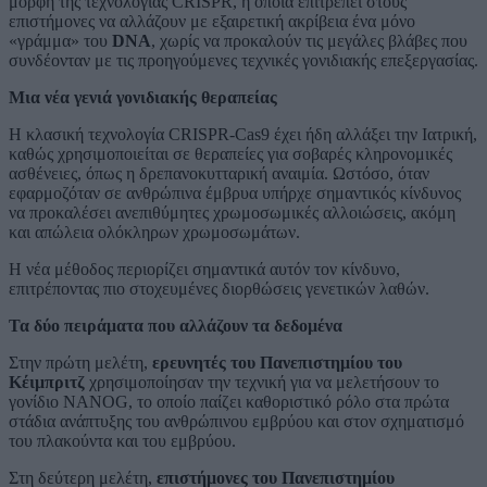
μορφή της τεχνολογίας CRISPR, η οποία επιτρέπει στους
επιστήμονες να αλλάζουν με εξαιρετική ακρίβεια ένα μόνο
«γράμμα» του
DNA
, χωρίς να προκαλούν τις μεγάλες βλάβες που
συνδέονταν με τις προηγούμενες τεχνικές γονιδιακής επεξεργασίας.
Μια νέα γενιά γονιδιακής θεραπείας
Η κλασική τεχνολογία CRISPR-Cas9 έχει ήδη αλλάξει την Ιατρική,
καθώς χρησιμοποιείται σε θεραπείες για σοβαρές κληρονομικές
ασθένειες, όπως η δρεπανοκυτταρική αναιμία. Ωστόσο, όταν
εφαρμοζόταν σε ανθρώπινα έμβρυα υπήρχε σημαντικός κίνδυνος
να προκαλέσει ανεπιθύμητες χρωμοσωμικές αλλοιώσεις, ακόμη
και απώλεια ολόκληρων χρωμοσωμάτων.
Η νέα μέθοδος περιορίζει σημαντικά αυτόν τον κίνδυνο,
επιτρέποντας πιο στοχευμένες διορθώσεις γενετικών λαθών.
Τα δύο πειράματα που αλλάζουν τα δεδομένα
Στην πρώτη μελέτη,
ερευνητές του Πανεπιστημίου του
Κέιμπριτζ
χρησιμοποίησαν την τεχνική για να μελετήσουν το
γονίδιο NANOG, το οποίο παίζει καθοριστικό ρόλο στα πρώτα
στάδια ανάπτυξης του ανθρώπινου εμβρύου και στον σχηματισμό
του πλακούντα και του εμβρύου.
Στη δεύτερη μελέτη,
επιστήμονες του Πανεπιστημίου