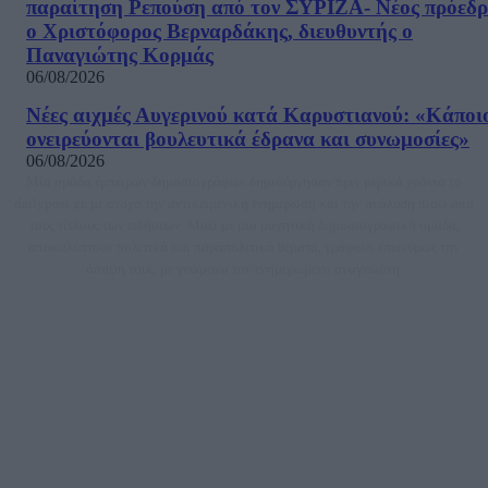
παραίτηση Ρεπούση από τον ΣΥΡΙΖΑ- Νέος πρόεδρ
ο Χριστόφορος Βερναρδάκης, διευθυντής ο
Παναγιώτης Κορμάς
06/08/2026
Νέες αιχμές Αυγερινού κατά Καρυστιανού: «Kάποι
ονειρεύονται βουλευτικά έδρανα και συνωμοσίες»
06/08/2026
Μία ομάδα έμπειρων δημοσιογράφων δημιούργησαν πριν μερικά χρόνια το
dailypost.gr, με στόχο την αντικειμενική ενημέρωση και την ανάλυση πίσω από
τους τίτλους των ειδήσεων. Μαζί με μια μαχητική δημοσιογραφική ομάδα,
αποκαλύπτουν πολιτικά και παραπολιτικά θέματα, γράφουν επωνύμως την
άποψη τους, με γνώμονα τον ενημερωμένο αναγνώστη.
DAILYPOST.GR – ΤΑΥΤΌΤΗΤΑ
Ιδιοκτήτρια εταιρεία: «ΝΟΗΣΙΣ ΙΚΕ»
Έδρα: Δήμος Αμαρουσίου Αττικής, Αγ. Αθανασίου αρ. 21, Τ.Κ. 15125