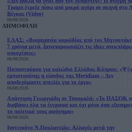
«Δεν ήθελα να γίνει σαν τον Μπάιντεν»: Η στιγμή π
Τραμπ έτρεξε πίσω από μικρό αγόρι σε σκηνή στο 
Βέγκας (Video)
06/08/2026
ΔΗΜΟΦΙΛΗ
ΕΛΑΣ: «Βιομηχανία κοροϊδίας από τον Μητσοτάκ
7 χρόνια μετά, ξαναπαρουσιάζει τις ίδιες ανεκπλήρ
υποσχέσεις»
06/08/2026
Παπασταύρου για καλώδιο Ελλάδας-Κύπρου: «Ψή
εμπιστοσύνης η είσοδος της Meridiam – Δεν
αποδεχόμαστε απειλές για το έργο»
06/08/2026
Απάντηση Γεωργιάδη σε Τσουκαλά: «Το ΠΑΣΟΚ ν
διαβάσει όλα τα έγγραφα και όχι μόνο όσα εξυπηρε
το πολιτικό τους αφήγημα»
06/08/2026
Ινστιτούτο Ν.Πουλαντζάς: Αλλαγές μετά την