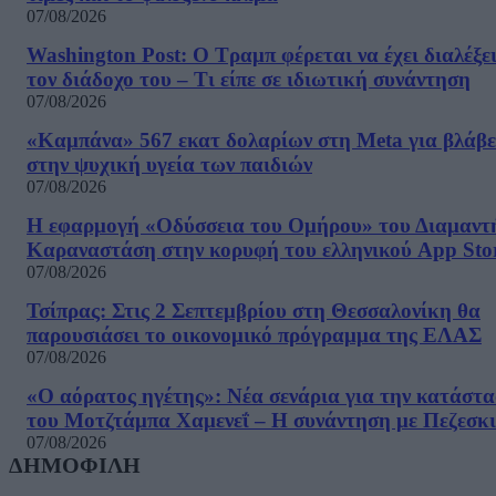
07/08/2026
Washington Post: Ο Τραμπ φέρεται να έχει διαλέξε
τον διάδοχο του – Τι είπε σε ιδιωτική συνάντηση
07/08/2026
«Καμπάνα» 567 εκατ δολαρίων στη Meta για βλάβε
στην ψυχική υγεία των παιδιών
07/08/2026
Η εφαρμογή «Οδύσσεια του Ομήρου» του Διαμαντ
Καραναστάση στην κορυφή του ελληνικού App Sto
07/08/2026
Τσίπρας: Στις 2 Σεπτεμβρίου στη Θεσσαλονίκη θα
παρουσιάσει το οικονομικό πρόγραμμα της ΕΛΑΣ
07/08/2026
«Ο αόρατος ηγέτης»: Νέα σενάρια για την κατάστ
του Μοτζτάμπα Χαμενεΐ – Η συνάντηση με Πεζεσκ
07/08/2026
ΔΗΜΟΦΙΛΗ