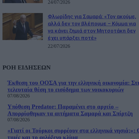
24/07/2026
Φλωρίδης για Σαμαρά: «Τον ακούμε,
αλλά δεν τον βλέπουμε – Κόμμα για
να κάνει ζημιά στον Μητσοτάκη δεν
έχει υπάρξει ποτέ»
22/07/2026
ΡΟΗ ΕΙΔΗΣΕΩΝ
Έκθεση του ΟΟΣΑ για την ελληνική οικονομία: Στ
τελευταία θέση το εισόδημα των νοικοκυριών
07/08/2026
Υπόθεση Predator: Παραμένει στο αρχείο –
Απορρίφθηκαν τα αιτήματα Σαμαρά και Σπίρτζη
07/08/2026
«Γιατί οι Τούρκοι συρρέουν στα ελληνικά νησιά;»: 
τιμές και το φιλόξενο κλίμα