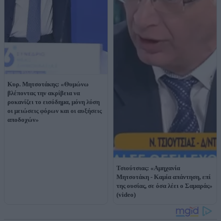
Κυρ. Μητσοτάκης: «Θυμώνω
βλέποντας την ακρίβεια να
ροκανίζει το εισόδημα, μόνη λύση
οι μειώσεις φόρων και οι αυξήσεις
αποδοχών»
Τσιούτσιας: «Αμηχανία
Μητσοτάκη - Καμία απάντηση, επί
της ουσίας, σε όσα λέει ο Σαμαράς»
(video)