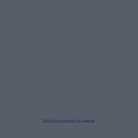
τους τίτλους των ειδήσεων. Μαζί με μια μαχητική δημοσιογραφική ομάδα,
αποκαλύπτουν πολιτικά και παραπολιτικά θέματα, γράφουν επωνύμως την
άποψη τους, με γνώμονα τον ενημερωμένο αναγνώστη.
DAILYPOST.GR – ΤΑΥΤΌΤΗΤΑ
Ιδιοκτήτρια εταιρεία: «ΝΟΗΣΙΣ ΙΚΕ»
Έδρα: Δήμος Αμαρουσίου Αττικής, Αγ. Αθανασίου αρ. 21, Τ.Κ. 15125
ΑΦΜ: 801093076, Δ.Ο.Υ.: ΚΕΦΟΔΕ ΑΤΤΙΚΗΣ, E-mail: press@dailypost.gr, Τηλ.
επικοινωνίας: 2108066997
Νόμιμος Εκπρόσωπος: Ζαχαρός Σταμάτης
Μέτοχοι: Ζαχαρός Σταμάτης, Κουβαράς Γεώργιος, ΥΠΗΡΕΣΙΕΣ ΠΡΟΗΓΜΕΝΗΣ
ΤΕΧΝΟΛΟΓΙΑΣ ΠΑΡΑΓΩΓΗΣ ΟΠΤΙΚΟΑΚΟΥΣΤΙΚΩΝ ΜΕΣΩΝ ΜΕΛΕΤΩΝ ΚΑΙ
ΠΑΡΟΧΗΣ ΥΠΗΡΕΣΙΩΝ PLD PLUS ΑΝΩΝ ΕΤΑΙΡΙΑ
Δικαιούχος του ονόματος τομέα (dailypost.gr): ΝΟΗΣΙΣ ΙΚΕ
Διευθυντής/Διαχειριστής: Ζαχαρός Σταμάτης
Διευθυντής Σύνταξης: Ρενάτο Λέκκα
Δείτε εδώ τα στοιχεία της εταιρείας