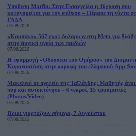
Υπόθεση Marfin: Στην Εισαγγελία η 46χρονη που
κατηγορείται για την επίθεση – Πέρασε τη νύχτα σ
ΓΑΔΑ
07/08/2026
«Καμπάνα» 567 εκατ δολαρίων στη Meta για βλάβε
στην ψυχική υγεία των παιδιών
07/08/2026
Η εφαρμογή «Οδύσσεια του Ομήρου» του Διαμαντ
Καραναστάση στην κορυφή του ελληνικού App Sto
07/08/2026
Μακελειό σε σχολείο της Ταϊλάνδης: Μαθητής άνοι
πυρ και αυτοκτόνησε – 6 νεκροί, 15 τραυματίες
(Photos/Video)
07/08/2026
Ποιοι γιορτάζουν σήμερα, 7 Αυγούστου
07/08/2026
Μία ομάδα έμπειρων δημοσιογράφων δημιούργησαν πριν μερικά χρόνια το
dailypost.gr, με στόχο την αντικειμενική ενημέρωση και την ανάλυση πίσω από