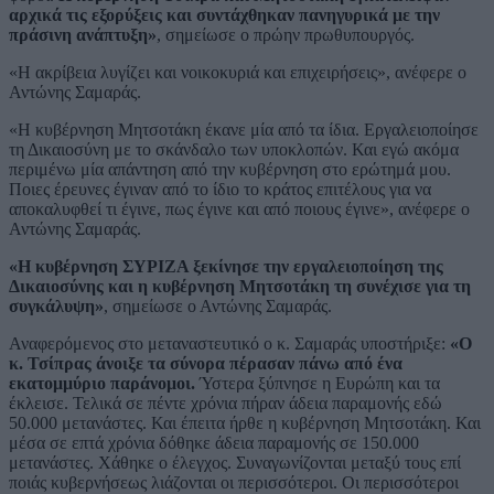
αρχικά τις εξορύξεις και συντάχθηκαν πανηγυρικά με την
πράσινη ανάπτυξη»
, σημείωσε ο πρώην πρωθυπουργός.
«Η ακρίβεια λυγίζει και νοικοκυριά και επιχειρήσεις», ανέφερε ο
Αντώνης Σαμαράς.
«Η κυβέρνηση Μητσοτάκη έκανε μία από τα ίδια. Εργαλειοποίησε
τη Δικαιοσύνη με το σκάνδαλο των υποκλοπών. Και εγώ ακόμα
περιμένω μία απάντηση από την κυβέρνηση στο ερώτημά μου.
Ποιες έρευνες έγιναν από το ίδιο το κράτος επιτέλους για να
αποκαλυφθεί τι έγινε, πως έγινε και από ποιους έγινε», ανέφερε ο
Αντώνης Σαμαράς.
«Η κυβέρνηση ΣΥΡΙΖΑ ξεκίνησε την εργαλειοποίηση της
Δικαιοσύνης και η κυβέρνηση Μητσοτάκη τη συνέχισε για τη
συγκάλυψη»
, σημείωσε ο Αντώνης Σαμαράς.
Αναφερόμενος στο μεταναστευτικό ο κ. Σαμαράς υποστήριξε:
«Ο
κ. Τσίπρας άνοιξε τα σύνορα πέρασαν πάνω από ένα
εκατομμύριο παράνομοι.
Ύστερα ξύπνησε η Ευρώπη και τα
έκλεισε. Τελικά σε πέντε χρόνια πήραν άδεια παραμονής εδώ
50.000 μετανάστες. Και έπειτα ήρθε η κυβέρνηση Μητσοτάκη. Και
μέσα σε επτά χρόνια δόθηκε άδεια παραμονής σε 150.000
μετανάστες. Χάθηκε ο έλεγχος. Συναγωνίζονται μεταξύ τους επί
ποιάς κυβερνήσεως λιάζονται οι περισσότεροι. Οι περισσότεροι