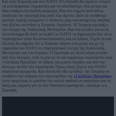
Και στην Ευρώπη και στο ΝΑΤΟ. Ότι δηλαδή θα είμαστε έτοιμοι
να μπλοκάρουμε συμφωνίες και να απαιτήσουμε ίδια μέτρα και
ίδια σταθμά στη διεθνή σκακιέρα. Και στο σημείο αυτό θέλω
ιδιαίτερα την προσοχή σας γιατί λέω άμεσα. Διότι αν κινηθούμε
κατόπιν εορτής εγκυμονεί ο κίνδυνος μίας καλοστημένης παγίδας
που βλέπω να στήνει η Τουρκία. Ακούστε. Η Τουρκία σχεδιάζει
τον έλεγχο της Ανατολικής Μεσογείου. Και ένα μεγάλο για αυτή
πλεονέκτημα θα ήταν να δεχθεί το ΝΑΤΟ τη δημιουργία δύο νέων
στρατηγείων στην Κωνσταντινούπολη και τα Άδανα. Τυχόν τέτοια
εξέλιξη θα σήμαινε ότι η Τουρκία παίρνει στα χέρια της με τη
σφραγίδα του ΝΑΤΟ το επιχειρησιακό έλεγχο της Ανατολικής
Μεσογείου και του Αιγαίου. Ο Ερντογάν με άλλα λόγια χτυπάει
από δύο πλευρές. Από τη μία με το πιο παράνομο νομοσχέδιο περί
«Γαλάζιας Πατρίδας» σε βάρος του μισού Αιγαίου και από την
άλλη με τα δύο νέα στρατηγεία. Όμως όπως ξέρετε στο ΝΑΤΟ
απαιτείται ομοφωνία. Και τίποτα δεν θα εμπόδιζε την Τουρκία να
αναβάλει την ψήφιση του νομοσχεδίου της
«Γαλάζιας Πατρίδας»
ώστε φορώντας το μανδύα του καλού παιδιού να απαιτήσει και τη
δική μας έγκριση για τα δύο Νατοϊκά στρατηγεία», ανέφερε ο κ.
Σαμαράς.