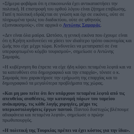
«Σήμερα φοβάμαι ότι η επικοινωνία έχει αντικαταστήσει την
πολιτική. Η επιστροφή του ορθού λόγου είναι ζήτημα επιβίωσης.
Γιατί η πολιτική εδράζεται σε γνώση και όχι σε εικόνες, ούτε σε
πληρωμένα τρολς του διαδικτύου, ούτε σε φθηνούς
εξυπνακισμούς», είπε αρχικά ο
Αντώνης Σαμαράς
.
«Δεν είναι όλα μαύρα. Ωστόσο, η γενική εικόνα που έχουμε είναι
ότι η Κρήτη κινδυνεύει να χάσει τον ιδιαίτερο τρόπο οικονομίας και
ζωής που είχε μέχρι τώρα. Κινδυνεύει να μετατραπεί σε ένα
υπερφορτωμένο κόμβο τουρισμού», σημείωσε ο Αντώνης
Σαμαράς.
«Η κυβέρνηση θα έπρεπε να είχε ήδη κόψει πεταμένα λεφτά και να
τα κατευθύνει στο δημογραφικό και την επαρχία», τόνισε ο κ.
Σαμαράς που χαρακτήρισε την ερήμωση της επαρχίας και το
δημογραφικό τα μεγαλύτερα προβλήματα της χώρας.
«Και μη μου πείτε ότι δεν υπάρχουν πεταμένα λεφτά από τις
απευθείας αναθέσεις, την κατανομή πόρων του ταμείου
ανάκαμψης, τις κάθε λογής χορηγίες, μέχρι τις
υπερκοστολογήσεις έργων παντού
. Παντού δυστυχώς βλέπουμε
αδιαφάνεια και πεταμένα λεφτά», σημείωσε ο πρώην
πρωθυπουργός.
«Η πολιτική της Τουρκίας πρέπει να έχει κόστος για την ίδια».